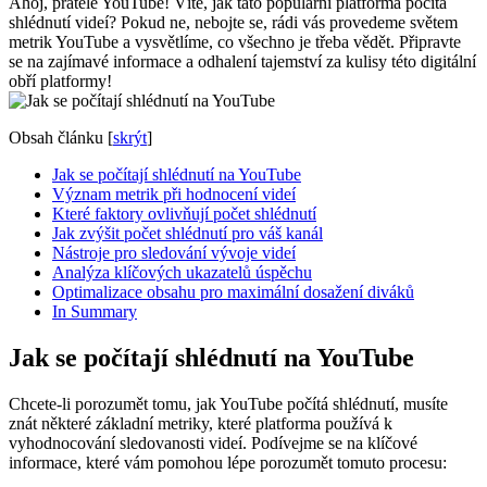
Ahoj, přátelé YouTube! Víte, jak tato populární platforma počítá
shlédnutí videí? Pokud ne, nebojte se, rádi vás provedeme světem
metrik YouTube a vysvětlíme, co všechno je třeba vědět. Připravte
se na zajímavé informace a odhalení tajemství za kulisy této digitální
obří platformy!
Obsah článku
[
skrýt
]
Jak se počítají shlédnutí na YouTube
Význam metrik při hodnocení videí
Které faktory ovlivňují počet shlédnutí
Jak zvýšit počet shlédnutí pro váš kanál
Nástroje pro sledování vývoje videí
Analýza klíčových ukazatelů úspěchu
Optimalizace obsahu pro maximální dosažení diváků
In Summary
Jak se počítají shlédnutí na YouTube
Chcete-li porozumět tomu, jak YouTube počítá shlédnutí, musíte
znát některé základní metriky, které platforma používá k
vyhodnocování sledovanosti videí. Podívejme se na klíčové
informace, které vám pomohou lépe porozumět tomuto procesu: