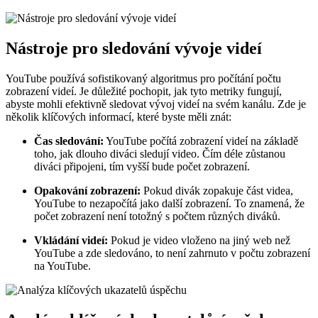
Nástroje pro sledování vývoje videí
YouTube používá sofistikovaný algoritmus pro počítání počtu
zobrazení videí. Je důležité pochopit, jak tyto metriky fungují,
abyste mohli efektivně sledovat vývoj videí na svém kanálu. Zde je
několik klíčových informací, které byste měli znát:
Čas sledování:
YouTube počítá zobrazení videí na základě
toho, jak dlouho diváci sledují video. Čím déle zůstanou
diváci připojeni, tím vyšší bude počet zobrazení.
Opakování zobrazení:
Pokud divák zopakuje část videa,
YouTube to nezapočítá jako další zobrazení. To znamená, že
počet zobrazení není totožný s počtem různých diváků.
Vkládání videí:
Pokud je video vloženo na jiný web než
YouTube a zde sledováno, to není zahrnuto v počtu zobrazení
na YouTube.