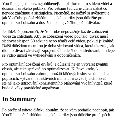
YouTube je jednou z nejoblíbenějších platforem pro sdílení videí a
dosažení širokého publika. Pro většinu tvůrců je cílem získat co
nejvíce zhlédnutí a sledujících. Nicméně, ne každý si uvědomuje,
jak YouTube počítá zhlédnutí a jaké metriky jsou důležité pro
optimalizaci obsahu a dosažení co největšího počtu diváků.
Je důležité porozumět, že YouTube nepovažuje každé zobrazení
videa za zhlédnutí. Aby se zobrazení video počítalo, divák musí
sledovat alespoň 30 sekund nebo téměř celé video, pokud je krátké.
Další důležitou metrikou je doba sledování videa, která ukazuje, jak
dlouho diváci zůstávají zapojeni. Čím delší doba sledování, tím lépe
se video umístí ve vyhledávání a doporučeních.
Pro optimální dosažení diváků je důležité nejen vytvářet kvalitní
obsah, ale také správně ho optimalizovat. Klíčové kroky k
optimalizaci obsahu zahrnují použití klíčových slov ve titulcích a
popiscích, vytváření atraktivních miniatur a zavádějících názvů,
stejně jako udržování konzistentního plánování vydání videí, které
bude diváky pravidelně angažovat.
In Summary
Po přečtení tohoto článku doufám, že se vám podařilo pochopit, jak
YouTube počítá shlédnutí a jaké metriky jsou důležité pro úspěch