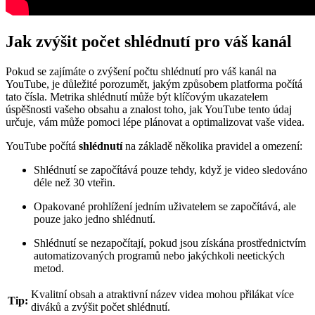
Jak zvýšit počet shlédnutí pro váš kanál
Pokud se zajímáte o zvýšení počtu shlédnutí pro váš kanál na
YouTube, je důležité porozumět, jakým způsobem platforma počítá
tato čísla. Metrika shlédnutí může být klíčovým ukazatelem
úspěšnosti vašeho obsahu a znalost toho, jak YouTube tento údaj
určuje, vám může pomoci lépe plánovat a optimalizovat vaše videa.
YouTube počítá
shlédnutí
na základě několika pravidel a omezení:
Shlédnutí se započítává pouze tehdy, když je video sledováno
déle než 30 vteřin.
Opakované prohlížení jedním uživatelem se započítává, ale
pouze jako jedno shlédnutí.
Shlédnutí se nezapočítají, pokud jsou získána prostřednictvím
automatizovaných programů nebo jakýchkoli neetických
metod.
Kvalitní obsah a atraktivní název videa mohou přilákat více
Tip:
diváků a zvýšit počet shlédnutí.