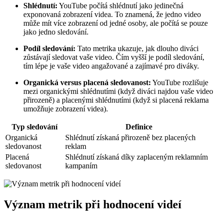
Shlédnutí:
YouTube počítá shlédnutí jako jedinečná
exponovaná zobrazení videa. To znamená, že jedno video
může mít více zobrazení od jedné osoby, ale počítá se pouze
jako jedno sledování.
Podíl sledování:
Tato metrika ukazuje, jak dlouho diváci
zůstávají sledovat vaše video. Čím vyšší je podíl sledování,
tím lépe je vaše video angažované a zajímavé pro diváky.
Organická versus placená sledovanost:
YouTube rozlišuje
mezi organickými shlédnutími (když diváci najdou vaše video
přirozeně) a placenými shlédnutími (když si placená reklama
umožňuje zobrazení videa).
Typ sledování
Definice
Organická
Shlédnutí získaná přirozeně bez placených
sledovanost
reklam
Placená
Shlédnutí získaná díky zaplaceným reklamním
sledovanost
kampaním
Význam metrik při hodnocení videí