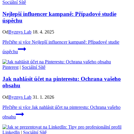
Sociální Sítě
Nejlepší influencer kampaně: Případové studie
úspěchu
Od
Byznys Lab
18. 4. 2025
Přečtěte si více
Nejlepší influencer kampaně: Případové studie
úspěchu
Pinterest
|
Sociální Sítě
Jak nahlásit účet na pinterestu: Ochrana vašeho
obsahu
Od
Byznys Lab
31. 1. 2026
Přečtěte si více
Jak nahlásit účet na pinterestu: Ochrana vašeho
obsahu
LinkedIn
|
Sociální Sítě