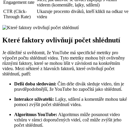
Engagement rate
videem (komentáře, lajky, sdílení)
CTR (Click-
Ukazuje procento diváků, kteří klikli na odkaz ve
Through Rate)
videu
Které faktory ovlivňují počet shlédnutí
Je důležité si uvědomit, že YouTube má specifické metriky pro
výpočet počtu shlédnutí videa. Tyto metriky mohou být ovlivněny
různými faktory, které se mohou lišit v závislosti na konkrétním
videu. Mezi některé z hlavních faktorů, které ovlivňují počet
shlédnutí, patří:
Delší doba sledování:
Čím déle divák sleduje video, tím je
pravděpodobnější, že YouTube ho započítá jako shlédnutí.
Interakce uživatelů:
Lajky, sdílení a komentáře mohou také
pomoci zvýšit počet shlédnutí videa.
Algoritmus YouTube:
Algoritmus může posunout video
vzhůru v rámci doporučených videí, což může zvýšit jeho
počet shlédnutí.