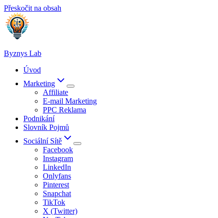
Přeskočit na obsah
Byznys Lab
Úvod
Marketing
Affiliate
E-mail Marketing
PPC Reklama
Podnikání
Slovník Pojmů
Sociální Sítě
Facebook
Instagram
LinkedIn
Onlyfans
Pinterest
Snapchat
TikTok
X (Twitter)