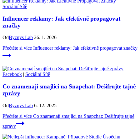
Sociální Sítě
Influencer reklamy: Jak efektivně propagovat
značky
Od
Byznys Lab
26. 1. 2026
Přečtěte si více
Influencer reklamy: Jak efektivně propagovat značky
Facebook
|
Sociální Sítě
Co znamenají smajlíci na Snapchat: Dešifrujte tajné
zprávy
Od
Byznys Lab
6. 12. 2025
Přečtěte si více
Co znamenají smajlíci na Snapchat: Dešifrujte tajné
zprávy