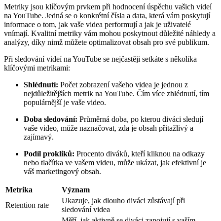
Metriky jsou klíčovým prvkem při hodnocení úspěchu vašich videí
na YouTube. Jedná se o konkrétní čísla a data, která vám poskytují
informace o tom, jak vaše videa performují a jak je uživatelé
vnímají. Kvalitní metriky vám mohou poskytnout důležité náhledy a
analýzy, díky nimž můžete optimalizovat obsah pro své publikum.
Při sledování videí na YouTube se nejčastěji setkáte s několika
klíčovými metrikami:
Shlédnutí:
Počet zobrazení vašeho videa je jednou z
nejdůležitějších metrik na YouTube. Čím více zhlédnutí, tím
populárnější je vaše video.
Doba sledování:
Průměrná doba, po kterou diváci sledují
vaše video, může naznačovat, zda je obsah přitažlivý a
zajímavý.
Podíl prokliků:
Procento diváků, kteří kliknou na odkazy
nebo tlačítka ve vašem videu, může ukázat, jak efektivní je
váš marketingový obsah.
Metrika
Význam
Ukazuje, jak dlouho diváci zůstávají při
Retention rate
sledování videa
Měří, jak aktivně se diváci zapojují s vaším