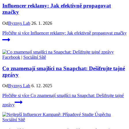
Influencer reklamy: Jak efektivně propagovat
značky
Od
Byznys Lab
26. 1. 2026
Přečtěte si více
Influencer reklamy: Jak efektivně propagovat značky
Facebook
|
Sociální Sítě
Co znamenají smajlíci na Snapchat: Dešifrujte tajné
zprávy
Od
Byznys Lab
6. 12. 2025
Přečtěte si více
Co znamenají smajlíci na Snapchat: Dešifrujte tajné
zprávy
Sociální Sítě