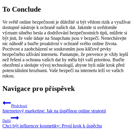
To Conclude
Ve světě online bezpečnosti je důležité si být vědom rizik a využívat
dostupné nástroje k ochraně našich dat. Jakmile si uvědomíte
význam silného hesla a dodržování bezpečnostních tipů, můžete si
být jisti, že vaše údaje na Snapchatu jsou v bezpečí. Nenechávejte
nic náhodě a buďte proaktivní v ochraně svého online života.
Poctivost a zaobcházení se soukromím jsou klíčové prvky
bezpečného užívání internetu. Pamatujte, že prevence je vždy lepší
než řešení a ochrana vašich dat by měla být vaší prioritou. Buďte
obezřetní a sledujte vývoj technologií, abyste byli stále krok před
potenciálními hrozbami. Vaše bezpečí na internetu leží ve vašich
rukou.
Navigace pro příspěvek
Předchozí
Internetový marketing: Jak na úspěšnou online strategii
Další
Chci být influencer kosmetiky: První krok k úspěchu