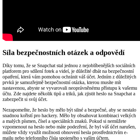
Síla bezpečnostních otázek a odpovědí
Díky tomu, že se Snapchat stal jednou z nejoblíbenějších sociálních
platforem pro sdílení fotek a videí, je důležité dbát na bezpečnostní
opatření, která vám pomohou ochránit váš účet. Jedním z důležitých
prvků je samozřejmě bezpečnostní otázka, kterou musíte mít
nastavenou, abyste se vyvarovali neoprávněnému přístupu k vašemu
účtu. Zde najdete několik tipů a triků, jak zjistit heslo na Snapchat a
zabezpečit si svůj účet.
Nezapomeňte, že heslo by mělo být silné a bezpečné, aby se nestalo
snadnou kořistí pro hackery. Mělo by obsahovat kombinaci velkých
a malých písmen, čísel a speciálních znaků. Pokud si nemůžete
vzpomenout na heslo nebo máte podezření, že byl váš účet narušen,
můžete vždy využít možnosti obnovení hesla prostřednictvím e-
mailu nebo telefonního čísla spojeného s vaším účtem.