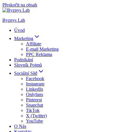
Přeskočit na obsah
Byznys Lab
Úvod
Marketing
Affiliate
E-mail Marketing
PPC Reklama
Podnikání
Slovník Pojmů
Sociální Sítě
Facebook
Instagram
LinkedIn
Onlyfans
Pinterest
Snapchat
TikTok
X (Twitter)
YouTube
O Nás
Kontakty