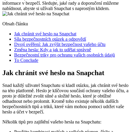
informace v bezpečí. Sledujte, jaké rady a doporučení můžeme
nabídnout, abyste si užívali Snapchat s naprostým klidem.
Obsah článku
Jak chránit své heslo na Snapchat
Síla bezpečnostních otázek a odpovědí
Dvojí ověření: Jak zvýšit bezpečnost vašeho účtu
Změna hesla: Kdy a jak to udělat správně
Bezpečnostní triky pro ochranu vašich osobních údajů
To Conclude
Jak chránit své heslo na Snapchat
Snad každý uživatel Snapchatu si kladl otázku, jak chránit své heslo
na této platformě. Heslo je klíčovou součástí ochrany vašeho účtu, a
proto je důležité zvolit silné a složité heslo, které je obtížné
odhadnout nebo prolomit. Kromě toho existuje několik dalších
bezpečnostních tipů a triků, které vám mohou pomoci udržet vaše
heslo a účet v bezpečí.
Několik tipů pro zajištění vašeho hesla na Snapchatu:
Použijte kombinaci malých a velkých písmen, číslic a