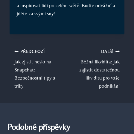
a inspirovat lidi po celém světě. Buďte odvážní a
jděte za svými sny!
Navigace
PŘEDCHOZÍ
DALŠÍ
Jak zjistit heslo na
Běžná likvidita: Jak
pro
Snapchat:
zajistit dostatečnou
příspěvek
Bezpečnostní tipy a
likviditu pro vaše
triky
podnikání
Podobné příspěvky