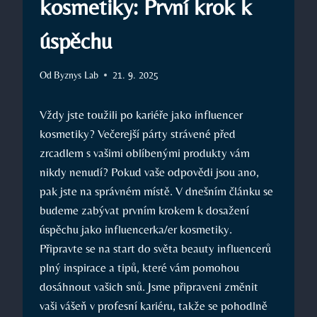
kosmetiky: První krok k
úspěchu
Od
Byznys Lab
21. 9. 2025
Vždy jste toužili po kariéře jako influencer
kosmetiky? Večerejší párty strávené před
zrcadlem s vašimi oblíbenými produkty vám
nikdy nenudí? Pokud vaše odpovědi jsou ano,
pak jste na správném místě. V dnešním článku se
budeme zabývat prvním krokem k dosažení
úspěchu jako influencerka/er kosmetiky.
Připravte se na start do světa beauty influencerů
plný inspirace a tipů, které vám pomohou
dosáhnout vašich snů. Jsme připraveni změnit
vaši vášeň v profesní kariéru, takže se pohodlně