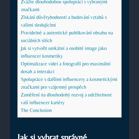
Zvážte dlouhodobou spolupráci s vybranými
značkami
Získání důvěryhodnosti a budování vztahů s
vašimi sledujícími
Pravidelné a autentické publikování obsahu na
sociálních sítích
Jak si vytvořit unikátní a osobité image jako
influencer kosmetiky
Optimalizace videí a fotografií pro maximální
dosah a interakci
Spolupráce s dalšími influencery a kosmetickými
značkami pro vzájemný prospěch
Zaměření na dlouhodobý rozvoj a udržitelnost
vaší influencer kariéry
The Conclusion
Jak si vybrat správné