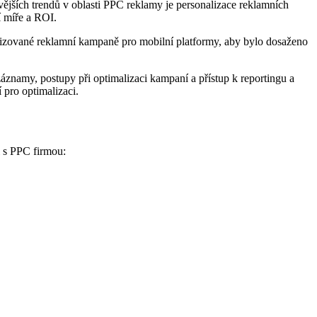
ějších trendů v oblasti ⁣PPC reklamy je ⁢personalizace reklamních ​
í míře a ROI.
alizované⁤ reklamní kampaně pro mobilní platformy, ⁣aby⁤ bylo dosaženo
​záznamy, postupy při optimalizaci kampaní a přístup⁣ k reportingu a
ro ⁤optimalizaci.
i s ‍PPC firmou: