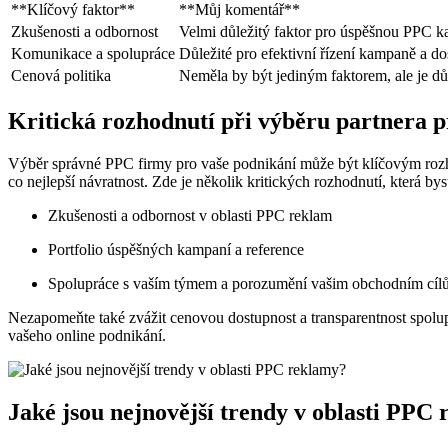
**Klíčový faktor**
**Můj komentář**
Zkušenosti a odbornost
Velmi důležitý faktor pro úspěšnou ⁢PPC ‌
Komunikace a spolupráce
Důležité pro efektivní řízení kampaně⁤ a ⁢do
Cenová ⁢politika
Neměla by být jediným⁣ faktorem, ale je důl
Kritická rozhodnutí při ‍výběru partnera
Výběr správné⁣ PPC ⁤firmy ​pro vaše podnikání může být klíčovým rozho
co nejlepší návratnost. Zde je​ několik‌ kritických rozhodnutí, která by
Zkušenosti a odbornost v ⁢oblasti ⁢PPC⁣ reklam
Portfolio‌ úspěšných kampaní a reference
Spolupráce‍ s vaším ⁤týmem‌ a‌ porozumění vašim obchodním cí
Nezapomeňte⁢ také zvážit cenovou dostupnost a transparentnost ⁣spo
vašeho online ‍podnikání.
Jaké jsou ‍nejnovější‌ trendy​ v oblasti PPC