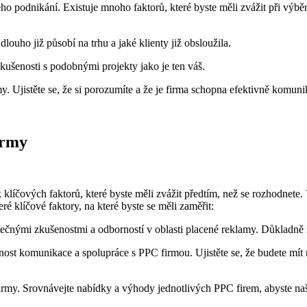
odnikání. Existuje ⁢mnoho faktorů, které byste měli‍ zvážit při výběr
dlouho již působí na trhu a jaké klienty již obsloužila.
zkušenosti s podobnými projekty‌ jako je ten‍ váš.
. Ujistěte se,⁣ že si​ porozumíte⁣ a že je⁤ firma⁢ schopna efektivně komun
irmy
k⁢ klíčových faktorů, které byste měli zvážit předtím, než se rozhodnet
klíčové faktory, na které byste ⁤se ‌měli zaměřit:
atečnými zkušenostmi ‌a odborností v oblasti placené reklamy. ​Důkladně z
nost komunikace a spolupráce s PPC⁣ firmou. Ujistěte⁣ se, že ‌budete mít
rmy. Srovnávejte nabídky‌ a ​výhody ​jednotlivých PPC ⁤firem, abyste ​naš