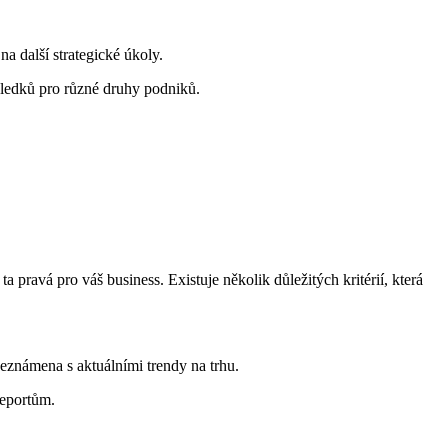
a další strategické⁢ úkoly.
sledků pro různé druhy podniků.
‍ pravá pro váš business. Existuje‌ několik důležitých kritérií, která
obeznámena s aktuálními trendy na ⁤trhu.
reportům.