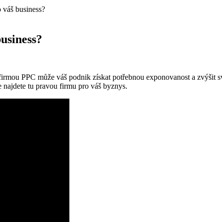
o váš business?
usiness?
mou ⁣PPC může⁣ váš podnik‍ získat potřebnou exponovanost a zvýšit své zi
 najdete⁤ tu pravou ⁣firmu pro ⁤váš byznys.