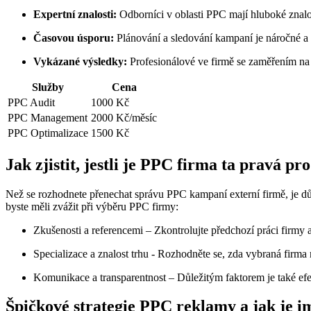
Expertní znalosti:
Odborníci v oblasti PPC mají hluboké znalos
Časovou úsporu:
Plánování a sledování kampaní je náročné a ča
Vykázané​ výsledky:
Profesionálové ve firmě se zaměřením na
Služby
Cena
PPC⁣ Audit
1000 Kč
PPC Management
2000 Kč/měsíc
PPC Optimalizace
1500 Kč
Jak zjistit, jestli je⁣ PPC firma ta pravá ⁤pr
Než se rozhodnete přenechat správu PPC kampaní ⁢externí firmě, je důleži
byste měli zvážit při výběru PPC ‌firmy:
Zkušenosti a referencemi – ‍Zkontrolujte předchozí práci firmy a
Specializace​ a znalost⁢ trhu -‌ Rozhodněte se, zda vybraná firma
Komunikace⁣ a transparentnost – Důležitým faktorem je také efe
Špičkové strategie PPC ‌reklamy⁤ a jak ‍je