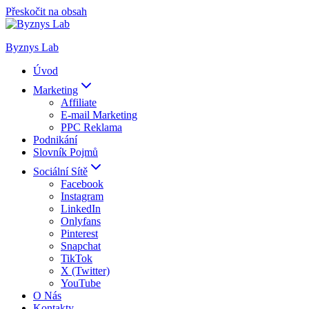
Přeskočit na obsah
Byznys Lab
Úvod
Marketing
Affiliate
E-mail Marketing
PPC Reklama
Podnikání
Slovník Pojmů
Sociální Sítě
Facebook
Instagram
LinkedIn
Onlyfans
Pinterest
Snapchat
TikTok
X (Twitter)
YouTube
O Nás
Kontakty