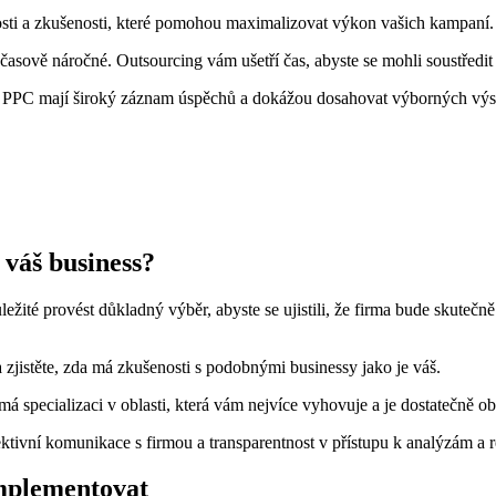
ti ⁤a zkušenosti, které pomohou⁤ maximalizovat‍ výkon vašich kampaní.
sově náročné. Outsourcing‌ vám ušetří čas, abyste se mohli‍ soustředit n
 PPC​ mají široký záznam úspěchů a dokážou ‌dosahovat⁣ výborných vý
o váš business?
té⁣ provést důkladný výběr, abyste se ujistili, že firma bude skutečně ta
​ zjistěte, zda má zkušenosti s podobnými businessy jako je váš.
⁣ má⁣ specializaci v oblasti, která vám nejvíce vyhovuje ⁢a je dostatečně 
ktivní komunikace s⁤ firmou a transparentnost v přístupu k analýzám ‍a 
 implementovat