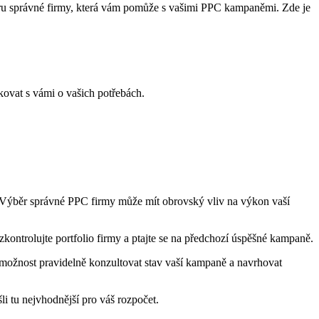
u správné firmy, ⁤která ⁢vám ‌pomůže s ⁢vašimi PPC kampaněmi. Zde je
ikovat s vámi o vašich‍ potřebách.
e. Výběr správné PPC firmy může‍ mít obrovský vliv na výkon ⁤vaší
kontrolujte portfolio firmy ⁣a ptajte se ‍na předchozí⁤ úspěšné kampaně.
 ⁤možnost pravidelně konzultovat stav ‌vaší kampaně a‌ navrhovat
li tu nejvhodnější ⁤pro váš rozpočet.