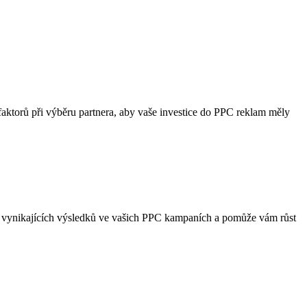
ktorů při ​výběru partnera, aby vaše investice ⁢do PPC reklam měly ​
 vynikajících výsledků ve vašich PPC‌ kampaních a pomůže⁢ vám růst