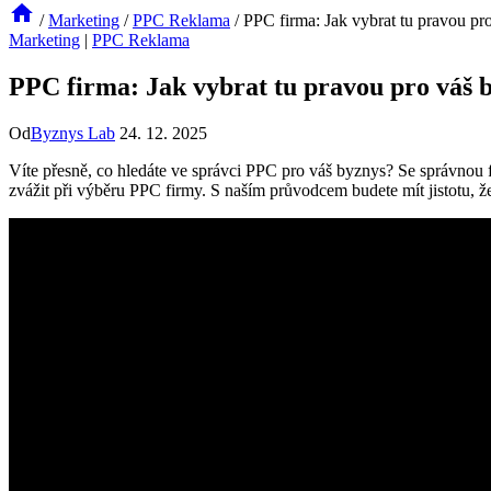
/
Marketing
/
PPC Reklama
/
PPC firma: Jak vybrat tu pravou pr
Marketing
|
PPC Reklama
PPC firma: Jak vybrat tu pravou pro váš b
Od
Byznys Lab
24. 12. 2025
Víte přesně, co hledáte ve správci ⁤PPC pro váš byznys? Se správnou fir
zvážit při výběru PPC firmy.⁢ S naším průvodcem budete mít​ jistotu, ​že