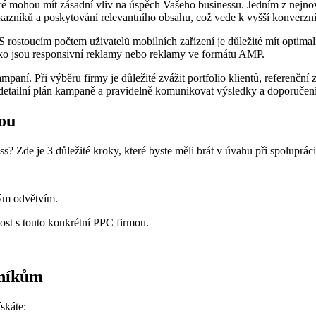
é mohou‌ mít zásadní⁢ vliv na úspěch ⁢Vašeho ‍businessu. Jedním z⁣ nejnov
kazníků a‍ poskytování‍ relevantního obsahu, ‍což vede k ‌vyšší konverzn
‍rostoucím ⁢počtem uživatelů ‍mobilních zařízení je​ důležité mít optim
jako‌ jsou responsivní​ reklamy nebo reklamy ve formátu AMP.
paní. Při výběru firmy ‌je důležité zvážit portfolio⁤ klientů, referenční 
etailní plán kampaně a pravidelně komunikovat výsledky a doporučení p
mou
ss? Zde je ⁤3 důležité kroky, které byste měli brát v úvahu při‍ spoluprác
kým⁤ odvětvím.
nost ⁢s touto konkrétní PPC firmou.
rníkům
ískáte: