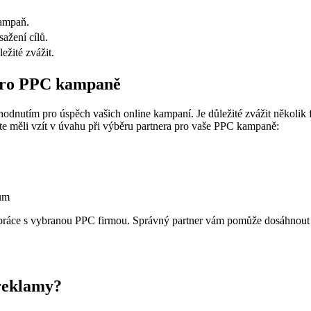
kampaň.
sažení cílů.
ežité zvážit.
 pro PPC kampaně
dnutím pro úspěch vašich online​ kampaní. Je důležité ⁢zvážit několik fa
ste měli ⁣vzít‍ v úvahu​ při​ výběru partnera pro vaše PPC kampaně:
lům
lupráce s vybranou ​PPC firmou. Správný partner vám pomůže dosáhnout
⁤ reklamy?