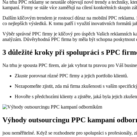
Na trhu PPC reklamy se neustále‍ objevují nové trendy a⁣ techniky, kter
kampaní. Firmy ‍se stále více zaměřují na cílení konkrétních skupin zá
Dalším klíčovým​ trendem je rostoucí důraz ‍na mobilní PPC reklamu. S 
co ‍nejlepších výsledků. K tomu patří i využití inovativních formátů 
Výběr správné PPC firmy ‍je‌ klíčový pro⁢ úspěch Vašich ​reklamních kam
analýzám.‍ Důvěryhodná PPC ​firma by​ měla být schopna poskytnout d
3 důležité kroky při​ spolupráci s PPC fir
Na trhu je spousta PPC firem, ⁤ale jak vybrat tu pravou pro⁣ Váš⁣ busine
Zkuste porovnat různé PPC firmy a jejich portfolio klientů.
Nezapomeňte zjistit, ⁤zda ⁤má firma zkušenosti s vaším specific
Hovořte s předchozími klienty ‌a‍ zjistěte, jaká byla jejich zkuše
Výhody ⁣outsourcingu PPC‌ kampaní odbo
jsou neměřitelné. Když‍ se rozhodnete pro ⁣spolupráci s profesionály,‍ z