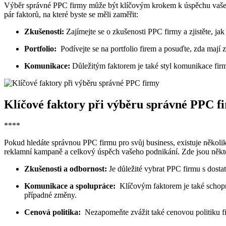
Výběr správné PPC firmy může být⁢ klíčovým krokem k úspěchu vašeho p
pár faktorů, na které byste‍ se měli zaměřit:
Zkušenosti:
Zajímejte se o​ zkušenosti PPC firmy a zjistěte, jak 
Portfolio:
⁢ Podívejte se na portfolio firem ‍a posuďte, zda mají 
Komunikace:
​Důležitým faktorem je⁢ také styl ‍komunikace firmy
Klíčové faktory při výběru⁢ správné PPC⁣ f
****
Pokud⁤ hledáte správnou ‍PPC firmu pro svůj business, existuje několi
reklamní kampaně‌ a celkový úspěch vašeho podnikání. Zde jsou některé 
Zkušenosti a odbornost:
Je důležité vybrat‌ PPC firmu⁣ s⁣ dost
Komunikace a spolupráce:
‍ Klíčovým ‍faktorem ​je také schop
‌případné změny.
Cenová politika:
⁣ Nezapomeňte zvážit také cenovou⁣ politiku fi