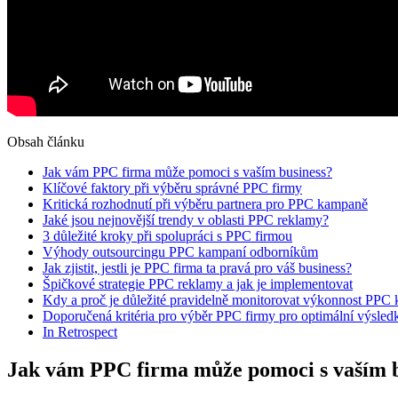
Obsah článku
Jak vám‌ PPC⁤ firma může ⁤pomoci s vaším business?
Klíčové faktory při výběru⁢ správné PPC⁣ firmy
Kritická rozhodnutí při ‍výběru partnera pro PPC kampaně
Jaké jsou ‍nejnovější‌ trendy​ v oblasti PPC⁤ reklamy?
3 důležité kroky při​ spolupráci s PPC firmou
Výhody ⁣outsourcingu PPC‌ kampaní odborníkům
Jak zjistit, jestli je⁣ PPC firma ta pravá ⁤pro váš business?
Špičkové strategie PPC ‌reklamy⁤ a jak ‍je implementovat
Kdy a proč je důležité pravidelně ⁢monitorovat výkonnost ⁢PPC
Doporučená‍ kritéria​ pro výběr PPC firmy pro optimální výsled
In Retrospect
Jak vám‌ PPC⁤ firma může ⁤pomoci s vaším 