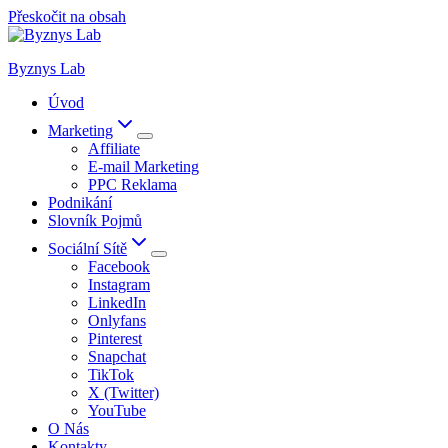
Přeskočit na obsah
Byznys Lab
Úvod
Marketing
Affiliate
E-mail Marketing
PPC Reklama
Podnikání
Slovník Pojmů
Sociální Sítě
Facebook
Instagram
LinkedIn
Onlyfans
Pinterest
Snapchat
TikTok
X (Twitter)
YouTube
O Nás
Kontakty