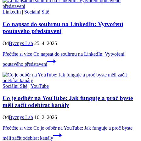
LinkedIn
|
Sociální Sítě
Co napsat do souhrnu na LinkedIn: Vytvoření
poutavého představení
Od
Byznys Lab
25. 4. 2025
Přečtěte si více
Co napsat do souhrnu na LinkedIn: Vytvoření
poutavého představení
Sociální Sítě
|
YouTube
Co je odběr na YouTube: Jak funguje a proč byste
měli začít odebírat kanály
Od
Byznys Lab
16. 2. 2026
Přečtěte si více
Co je odběr na YouTube: Jak funguje a proč byste
měli začít odebírat kanály