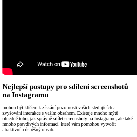
Nejlepší postupy pro sdílení screenshotů
na Instagramu
mohou být klíčem k získání pozornosti vašich sledujících a
zvyšování interakce s vaším obsahem. Existuje mnoho mýtů
ohledně toho, jak správně sdílet screenshoty na Instagramu, ale také
mnoho pravdivých informací, které vám pomohou vytvořit
atraktivní a úspěšný obsah.