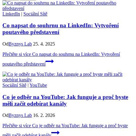
LinkedIn
|
Sociální Sítě
Co napsat do souhrnu na LinkedIn: Vytvoření
poutavého představení
Od
Byznys Lab
25. 4. 2025
Přečtěte si více
Co napsat do souhrnu na LinkedIn: Vytvoření
poutavého představení
Sociální Sítě
|
YouTube
Co je odběr na YouTube: Jak funguje a proč byste
měli začít odebírat kanály
Od
Byznys Lab
16. 2. 2026
Přečtěte si více
Co je odběr na YouTube: Jak funguje a proč byste
měli začít odebírat kanály