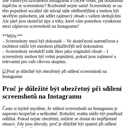
Jste vášnivým uživatelem Instagramu a chcete vědět, jak dosáhnout
úspěchu se screenshoty? Rozhodně nejste sami! Screenshoty se na
této populární sociální síti stávají stále oblíbenějšími a mohou být
skvělým způsobem, jak sdílet zajímavý obsah s vašimi sledujícími.
Ale jaké jsou skutečné tipy a triky, které vám pomohou vyniknout
mezi záplavou screenshotů na Instagramu?
**Mýty:**
– Screenshoty musí být dokonalé – Ve skutečnosti autentičnost a
osobitost může být mnohem přitažlivější než dokonalost.
– Screenshoty neobdrží tolik likes jako originální obsah – I
screenshoty mohou být velmi populární, pokud jsou zajímavé a
relevantní pro vaši cílovou skupinu.
Proč je důležité být obezřetný při sdílení
screenshotů na Instagramu
Často si mylně myslíme, že sdílení screenshotů na Instagramu je
naprosto bezpečné a neškodné. Bohužel, realita může být poněkud
odlišná. Pokud nejste obezřetní, můžete se dostat do nepříjemné
situace. Zde jsou důvody, proč je důležité být opatrní při sdílení