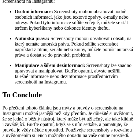
screenshotů na Instagramu:
Osobní informace:
Screenshoty mohou obsahovat hodně
osobních informací, jako jsou textové zprávy, e-maily nebo
adresy. Pokud tyto informace sdílíte veřejně, můžete se stát
terčem kyberšikany nebo dokonce identity theftu.
Autorská práva:
Screenshoty mohou obsahovat i obsah, na
který nemáte autorská práva. Pokud sdílíte screenshot
například z filmu, seriálu nebo knihy, můžete porušit autorská
práva a dostat se do právních problémů.
Manipulace a šíření dezinformací:
Screenshoty lze snadno
upravovat a manipulovat. Buďte opatrní, abyste nešířili
falešné informace nebo dezinformace prostřednictvím
screenshotů na Instagramu.
To Conclude
Po přečtení tohoto článku jsou mýty a pravdy o screenshotu na
Instagramu možná jasnější než kdy předtím. Je důležité si uvědomit,
že se jedná o běžný nástroj, který může být užitečný, ale také klidně
i zavádějící. Buďte opatrní, když se s ním setkáte, a pamatujte, že
pravda je vždy někde uprostřed. Používejte screenshoty s rozvahou
a uvědoměním si jejich možného dopadu na vaše online prostředí.