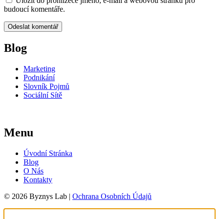
Uložit do prohlížeče jméno, e-mail a webovou stránku pro
budoucí komentáře.
Blog
Marketing
Podnikání
Slovník Pojmů
Sociální Sítě
Menu
Úvodní Stránka
Blog
O Nás
Kontakty
© 2026 Byznys Lab |
Ochrana Osobních Údajů