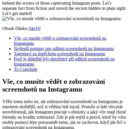
behind the scenes of those captivating Instagram posts. Let’s
separate fact from fiction and unveil the secrets hidden in plain sight.
Let’s get started!
Obsah článku
[
skrýt
]
Vše, co musíte vědět o zobrazování screenshotů na
Instagramu
Nejlepší postupy pro sdílení screenshotů na Instagramu
Tajemství za úspěchem screenshotů na Instagramu
Proč je důležité být obezřetný při sdílení screenshotů na
Instagramu
To Conclude
Vše, co musíte vědět o zobrazování
screenshotů na Instagramu
Věřte tomu nebo ne, ale zobrazování screenshotů na Instagramu je
mnohem složitější, než si většina lidí myslí. Protože si lidé obvykle
neuvědomují, jak Instagram pracuje s obrázky a jaký vliv mají různé
formáty na kvalitu zobrazení. Zde je pár mýtů a pravd, které by vám
mohly pomoci lépe porozumět tomu, jak se zachovat, když jde řeč o
zobrazování screenshotů na Instagramu.