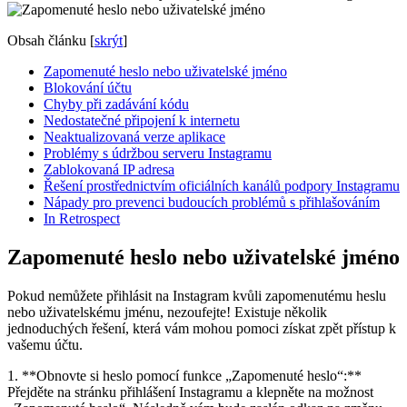
Obsah článku
[
skrýt
]
Zapomenuté heslo nebo uživatelské jméno
Blokování účtu
Chyby při zadávání kódu
Nedostatečné připojení k internetu
Neaktualizovaná verze aplikace
Problémy s údržbou serveru Instagramu
Zablokovaná IP adresa
Řešení prostřednictvím oficiálních kanálů podpory Instagramu
Nápady pro prevenci budoucích problémů s přihlašováním
In Retrospect
Zapomenuté heslo nebo uživatelské jméno
Pokud nemůžete přihlásit na Instagram kvůli zapomenutému heslu
nebo uživatelskému jménu, nezoufejte! Existuje několik
jednoduchých řešení, která vám mohou pomoci získat zpět přístup k
vašemu účtu.
1. **Obnovte si heslo pomocí funkce „Zapomenuté heslo“:**
Přejděte na stránku přihlášení Instagramu a klepněte na možnost