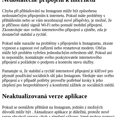
Chyba při přihlašování na Instagram může být způsobena
nedostatečným připojením k internetu. Pokud máte problémy s
přihlášením nebo se vám nezobrazují nové příspěvky, je možné, že
je příčinou slabý signál Wi-Fi nebo pomalé mobilní připojení.
Zkontrolujte stav svého internetového připojení a zjistěte, zda je
dostatečně stabilní a rychlé.
Pokud stále narazíte na problémy s připojením k Instagramu, zkuste
vypnout a zapnout své zařízení nebo restartovat modem. Občas
může být problém vyřešen jednoduchým refreshem sítě. Pokud ani
to nepomůže, kontaktujte svého poskytovatele internetového
připojení a požádejte o podporu a kontrolu stavu služby.
Pamatujte si, že stabilní a rychlé internetové připojení je klíčové pro
plynulé používání sociálních sítí jako Instagram. Sledujte stav svého
připojení a v případě potřeby proveďte potřebné kroky k jeho
zlepšení pro bezproblémový a komfortní zážitek ze sociálních médií.
Neaktualizovaná verze aplikace
Pokud se nemůžete přihlásit na Instagram, jedním z možných
důvodů může být . Aktualizace aplikace je důležitá, protože nové
verze obsahují opravy chyb a zlepšení výkonu, které mohou pomoci