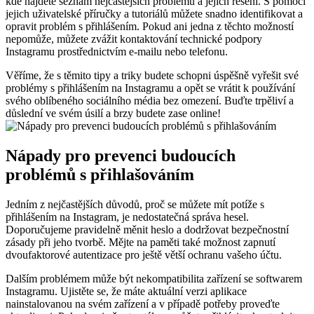
kde najdete seznam nejčastějších problémů a jejich řešení. S pomocí
jejich uživatelské příručky a tutoriálů můžete snadno identifikovat a
opravit problém s přihlášením. Pokud ani jedna z těchto možností
nepomůže, můžete zvážit kontaktování technické podpory
Instagramu prostřednictvím e-mailu nebo telefonu.
Věříme, že s těmito tipy a triky budete schopni úspěšně vyřešit své
problémy s přihlášením na Instagramu a opět se vrátit k používání
svého oblíbeného sociálního média bez omezení. Buďte trpěliví a
důslední ve svém úsilí a brzy budete zase online!
Nápady pro prevenci budoucích
problémů s přihlašováním
Jedním z nejčastějších důvodů, proč se můžete mít potíže s
přihlášením na Instagram, je nedostatečná správa hesel.
Doporučujeme pravidelně měnit heslo a dodržovat bezpečnostní
zásady při jeho tvorbě. Mějte na paměti také možnost zapnutí
dvoufaktorové autentizace pro ještě větší ochranu vašeho účtu.
Dalším problémem může být nekompatibilita zařízení se softwarem
Instagramu. Ujistěte se, že máte aktuální verzi aplikace
nainstalovanou na svém zařízení a v případě potřeby proveďte