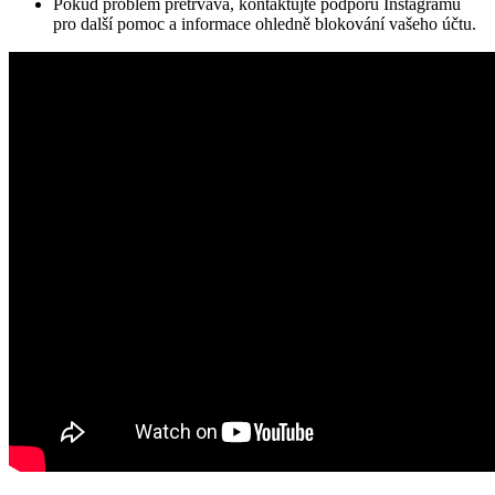
Pokud problém přetrvává, kontaktujte podporu Instagramu
pro další pomoc a informace ohledně blokování vašeho účtu.