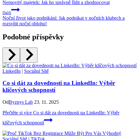
Nemovitý majetek: Jak ho správně řídit a zhodnocovat
Další
Noční život jako podnikání: Jak podnikat v nočních klubech a
rozsvítit noční oblohu!
Podobné příspěvky
LinkedIn
|
Sociální Sítě
Co si dát za dovednosti na LinkedIn: Výběr
klíčových schopností
Od
Byznys Lab
23. 11. 2025
Přečtěte si více
Co si dát za dovednosti na LinkedIn: Výběr
klíčových schopností
Sociální Sítě
|
TikTok