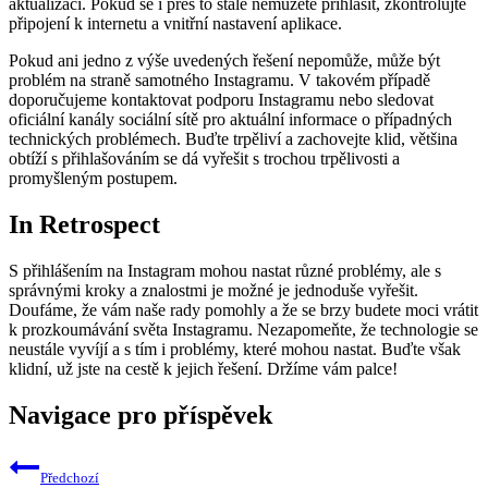
aktualizaci. Pokud se i přes to stále nemůžete přihlásit, zkontrolujte
připojení k internetu a vnitřní nastavení aplikace.
Pokud ani jedno z výše uvedených řešení nepomůže, může být
problém na straně samotného Instagramu. V takovém případě
doporučujeme kontaktovat podporu Instagramu nebo sledovat
oficiální kanály sociální sítě pro aktuální informace o případných
technických problémech. Buďte trpěliví a zachovejte klid, většina
obtíží s přihlašováním se dá vyřešit s trochou trpělivosti a
promyšleným postupem.
In Retrospect
S přihlášením na Instagram mohou nastat různé problémy, ale s
správnými kroky a znalostmi je možné je jednoduše vyřešit.
Doufáme, že vám naše rady pomohly a že se brzy budete moci vrátit
k prozkoumávání světa Instagramu. Nezapomeňte, že technologie se
neustále vyvíjí a s tím i problémy, které mohou nastat. Buďte však
klidní, už jste na cestě k jejich řešení. Držíme vám palce!
Navigace pro příspěvek
Předchozí