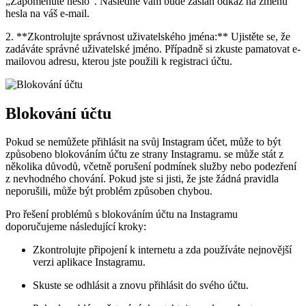
„Zapomenuté heslo“. Následně vám bude zaslán odkaz na změnu
hesla na váš e-mail.
2. **Zkontrolujte správnost uživatelského jména:** Ujistěte se, že
zadáváte správné uživatelské jméno. Případně si zkuste pamatovat e-
mailovou adresu, kterou jste použili k registraci účtu.
Blokování účtu
Pokud se nemůžete přihlásit na svůj Instagram účet, může to být
způsobeno blokováním účtu ze strany Instagramu. se může stát z
několika důvodů, včetně porušení podmínek služby nebo podezření
z nevhodného chování. Pokud jste si jisti, že jste žádná pravidla
neporušili, může být problém způsoben chybou.
Pro řešení problémů s blokováním účtu na Instagramu
doporučujeme následující kroky:
Zkontrolujte připojení k internetu a zda používáte nejnovější
verzi aplikace Instagramu.
Skuste se odhlásit a znovu přihlásit do svého účtu.