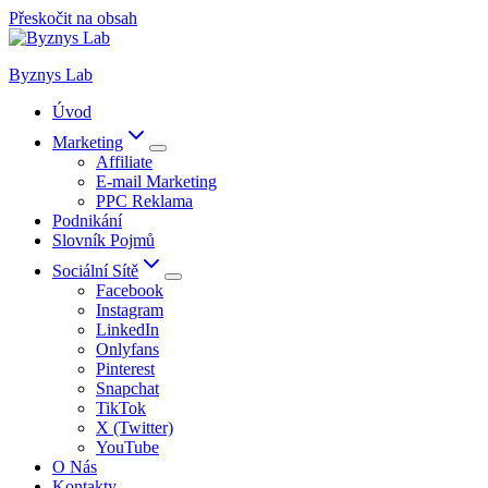
Přeskočit na obsah
Byznys Lab
Úvod
Marketing
Affiliate
E-mail Marketing
PPC Reklama
Podnikání
Slovník Pojmů
Sociální Sítě
Facebook
Instagram
LinkedIn
Onlyfans
Pinterest
Snapchat
TikTok
X (Twitter)
YouTube
O Nás
Kontakty