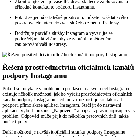
Zkontrolujte, zda je vaše IP adresa skutečně zablokována a
případně kontaktujte podporu Instagramu.
Pokud se jedná o falešné pozitivum, můžete požádat svého
poskytovatele internetových služeb o změnu IP adresy.
Dodržujte pravidla služby Instagram a vyvarujte se
podezřelým aktivitám, abyste zabránili opětovnému
zablokování vaší IP adresy.
Řešení prostřednictvím oficiálních kanálů
podpory Instagramu
Pokud se potýkáte s problémem přihlášení na svůj účet Instagramu,
existuje několik možností, jak ho vyřešit prostřednictvím oficiálních
kanálů podpory Instagramu. Jednou z možností je kontaktovat
podporu přímo skrze aplikaci Instagram. Stačí jít do nastavení
aplikace, vybrat možnost „Nápověda“ a napsat zprávu popisující váš
problém. Odpověď může přijít do několika pracovních dnů, takže
buďte trpěliví.
Další možností je navštívit oficiální stránku podpory Instagramu,