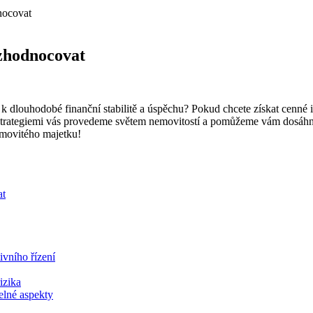
nocovat
 zhodnocovat
 dlouhodobé finanční stabilitě a úspěchu? Pokud chcete získat cenné i
i strategiemi vás provedeme světem nemovitostí a pomůžeme vám dosáhno
nemovitého majetku!
at
ivního řízení
izika
elné aspekty