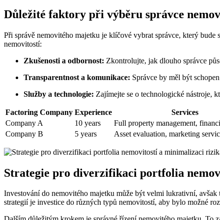
Důležité faktory při výběru správce nemovi
Při správě nemovitého majetku je klíčové vybrat správce, který bude sc
nemovitostí:
Zkušenosti a odbornost:
Zkontrolujte, jak dlouho správce půso
Transparentnost a komunikace:
Správce by měl být schopen 
Služby a technologie:
Zajímejte se o technologické nástroje, k
Factoring Company
Experience
Services
Company A
10 years
Full property management, financi
Company B
5 years
Asset evaluation, marketing servi
Strategie pro diverzifikaci portfolia nemov
Investování do nemovitého majetku může být velmi lukrativní, avšak tak
strategií je investice do různých typů nemovitostí, aby bylo možné roz
Dalším důležitým krokem je správné řízení nemovitého majetku. To zah