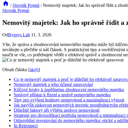
/
Slovník Pojmů
/
Nemovitý majetek: Jak ho správně řídit a zhod
Slovník Pojmů
Nemovitý majetek: Jak ho správně řídit a
Od
Byznys Lab
11. 3. 2026
Víte, že správa a zhodnocování nemovitého majetku může být klíčem k
neváhejte a přečtěte si náš článek. S praktickými tipy a osvědčeným
naučit se vše, co potřebujete vědět o efektivní správě a zhodnocení 
Obsah článku
[
skrýt
]
Co je nemovitý majetek a proč je důležité ho efektivně spravov
Nemovitý majetek a jeho účinné spravování
Klíčové kroky k úspěšnému zhodnocení nemovitého majetku
Správný přístup k řízení a správě nemovitého majetku
Tipy pro zvýšení hodnoty nemovitostí a maximalizaci výnosů
Jak navýšit ziskovost nemovitých investic prostřednictvím efekt
Důležité faktory při výběru správce nemovitostí
Strategie pro diverzifikaci portfolia nemovitostí a minimalizaci r
Odpovědné investování do nemovitého majetku: etické a udržit
In Retrospect