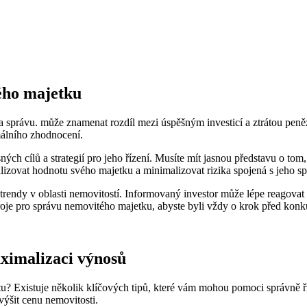
tého majetku
i a správu. může znamenat rozdíl mezi úspěšným investicí a ztrátou peněz
málního zhodnocení.
ých cílů a strategií pro jeho řízení. Musíte mít jasnou představu o t
zovat hodnotu svého majetku a minimalizovat rizika spojená s jeho s
 trendy v oblasti nemovitostí. Informovaný investor může lépe reagovat n
roje pro správu nemovitého majetku, abyste byli vždy o krok před konk
aximalizaci výnosů
tu? Existuje několik klíčových tipů, které vám mohou pomoci správně ř
výšit cenu nemovitosti.