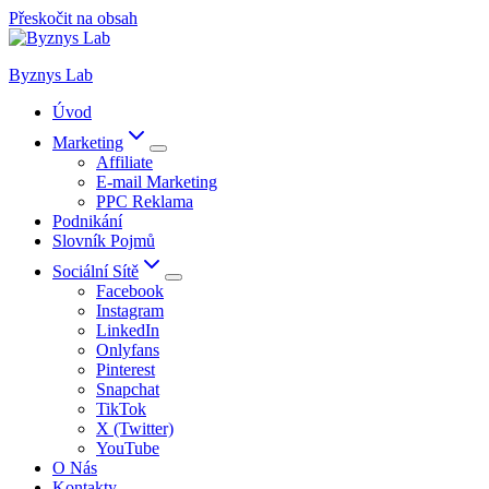
Přeskočit na obsah
Byznys Lab
Úvod
Marketing
Affiliate
E-mail Marketing
PPC Reklama
Podnikání
Slovník Pojmů
Sociální Sítě
Facebook
Instagram
LinkedIn
Onlyfans
Pinterest
Snapchat
TikTok
X (Twitter)
YouTube
O Nás
Kontakty