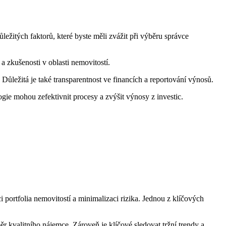
ležitých faktorů, které byste měli zvážit při výběru správce
 a zkušenosti v oblasti nemovitostí.
ležitá je také transparentnost ve financích a reportování výnosů.
ogie mohou zefektivnit procesy a zvýšit výnosy z investic.
ci portfolia nemovitostí a minimalizaci rizika. Jednou z klíčových
 kvalitního nájemce. Zároveň je klíčové sledovat tržní trendy a