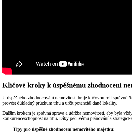
Klíčové kroky k úspěšnému zhodnocení n
U úspěšného zhodnocování nemovitostí hraje klíčovou roli správné říze
provést důkladný průzkum trhu a určit potenciál dané lokality.
Dalším krokem je správná správa a údržba nemovitosti, aby byla vždy v
konkurenceschopnost na trhu. Díky pečlivému plánování a strategick
Tipy pro úspěšné zhodnocení nemovitého majetku: