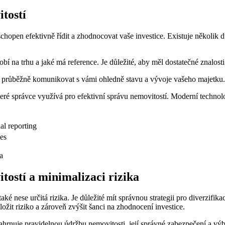
tostí
hopen efektivně řídit a zhodnocovat vaše investice. Existuje několik dů
bí na trhu a jaké má reference. Je důležité, aby měl dostatečné znalosti
průběžně komunikovat s vámi ohledně stavu a vývoje vašeho majetku. Dů
teré správce využívá pro efektivní správu nemovitostí. Moderní technol
al reporting
ces
itostí a minimalizaci rizika
é nese určitá rizika. Je důležité mít správnou strategii pro diverzifika
ložit riziko a zároveň zvýšit šanci na zhodnocení investice.
rnuje pravidelnou údržbu nemovitosti, její správné zabezpečení a výběr