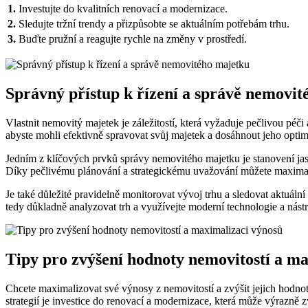
1.
Investujte do kvalitních renovací a modernizace.
2.
Sledujte tržní trendy a přizpůsobte se aktuálním potřebám trhu.
3.
Buďte pružní a reagujte rychle na změny v prostředí.
Správný přístup k řízení a správě nemovi
Vlastnit nemovitý majetek je záležitostí, která vyžaduje pečlivou péč
abyste mohli efektivně spravovat svůj majetek a dosáhnout jeho opti
Jedním z klíčových prvků správy nemovitého majetku je stanovení jasn
Díky pečlivému plánování a strategickému uvažování můžete maximali
Je také důležité pravidelně monitorovat vývoj trhu a sledovat aktuální
tedy důkladně analyzovat trh a využívejte moderní technologie a nást
Tipy pro zvýšení hodnoty nemovitostí a m
Chcete maximalizovat své výnosy z nemovitostí a zvýšit jejich hodno
strategií je investice do renovací a modernizace, která může výrazně z