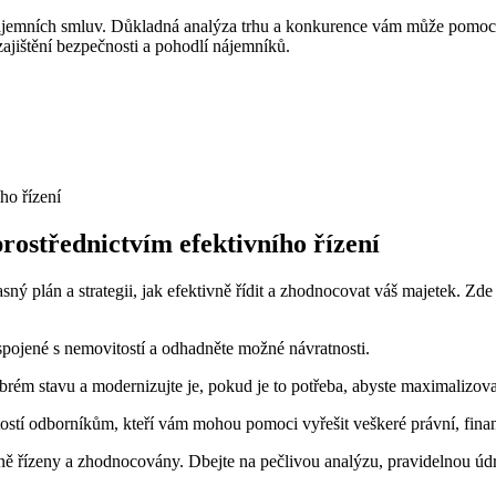
ájemních smluv. Důkladná analýza trhu a konkurence vám může pomoci s
zajištění bezpečnosti a pohodlí nájemníků.
prostřednictvím efektivního řízení
asný plán a strategii, jak efektivně řídit a zhodnocovat váš majetek. Zd
spojené s nemovitostí a odhadněte možné návratnosti.
brém stavu a modernizujte je, pokud je to potřeba, abyste maximalizoval
tostí odborníkům, kteří vám mohou pomoci vyřešit veškeré právní, finan
ě řízeny a zhodnocovány. Dbejte na pečlivou analýzu, pravidelnou údrž