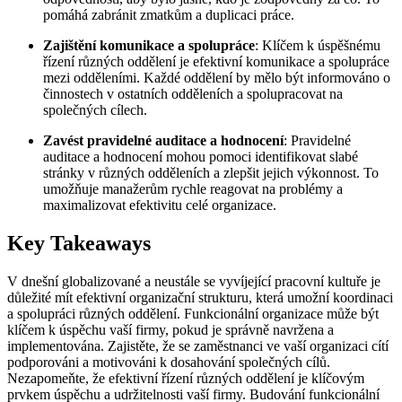
pomáhá zabránit zmatkům a duplicaci práce.
Zajištění komunikace a spolupráce
: Klíčem k úspěšnému
řízení různých oddělení je efektivní komunikace a spolupráce
mezi odděleními. Každé oddělení by mělo být informováno o
činnostech v ostatních odděleních a spolupracovat na
společných cílech.
Zavést pravidelné auditace a hodnocení
: Pravidelné
auditace a hodnocení mohou pomoci identifikovat slabé
stránky v různých odděleních a zlepšit jejich výkonnost. To
umožňuje manažerům rychle reagovat na problémy a
maximalizovat efektivitu celé organizace.
Key Takeaways
V dnešní globalizované a neustále se vyvíjející pracovní kultuře je
důležité mít efektivní organizační strukturu, která umožní koordinaci
a spolupráci různých oddělení. Funkcionální organizace může být
klíčem k úspěchu vaší firmy, pokud je správně navržena a
implementována. Zajistěte, že se zaměstnanci ve vaší organizaci cítí
podporováni a motivováni k dosahování společných cílů.
Nezapomeňte, že efektivní řízení různých oddělení je klíčovým
prvkem úspěchu a udržitelnosti vaší firmy. Budování funkcionální