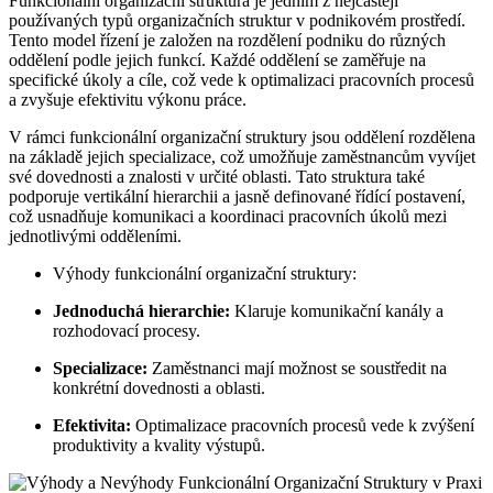
Funkcionální organizační struktura je jedním z nejčastěji
používaných typů organizačních struktur v podnikovém prostředí.
Tento model řízení je založen na rozdělení podniku do různých
oddělení podle jejich funkcí. Každé oddělení se zaměřuje na
specifické úkoly a cíle, což vede k optimalizaci pracovních procesů
a zvyšuje efektivitu výkonu práce.
V rámci funkcionální organizační struktury jsou oddělení rozdělena
na základě jejich specializace, což umožňuje zaměstnancům vyvíjet
své dovednosti a znalosti v určité oblasti. Tato struktura také
podporuje vertikální hierarchii a jasně definované řídící postavení,
což usnadňuje komunikaci a koordinaci pracovních úkolů mezi
jednotlivými odděleními.
Výhody funkcionální organizační struktury:
Jednoduchá hierarchie:
Klaruje komunikační kanály a
rozhodovací procesy.
Specializace:
Zaměstnanci mají možnost se soustředit na
konkrétní dovednosti a oblasti.
Efektivita:
Optimalizace pracovních procesů vede k zvýšení
produktivity a kvality výstupů.