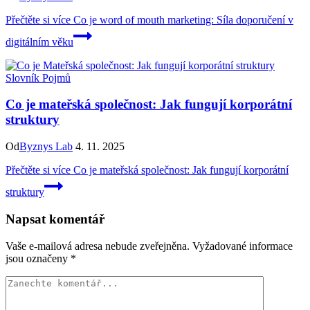
Přečtěte si více
Co je word of mouth marketing: Síla doporučení v
digitálním věku
Slovník Pojmů
Co je mateřská společnost: Jak fungují korporátní
struktury
Od
Byznys Lab
4. 11. 2025
Přečtěte si více
Co je mateřská společnost: Jak fungují korporátní
struktury
Napsat komentář
Vaše e-mailová adresa nebude zveřejněna.
Vyžadované informace
jsou označeny
*