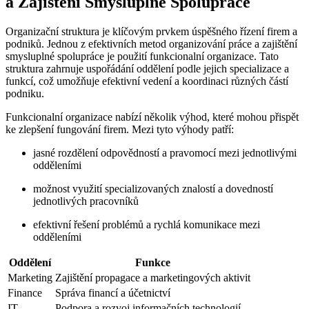
a Zajištění Smysluplné Spolupráce
Organizační struktura je klíčovým prvkem úspěšného řízení firem a
podniků. Jednou z efektivních metod organizování práce a zajištění
smysluplné spolupráce je použití funkcionalní organizace. Tato
struktura zahrnuje uspořádání oddělení podle jejich specializace a
funkcí, což umožňuje efektivní vedení a koordinaci různých částí
podniku.
Funkcionalní organizace nabízí několik výhod, které mohou přispět
ke zlepšení fungování firem. Mezi tyto výhody patří:
jasné rozdělení odpovědností a pravomocí mezi jednotlivými
odděleními
možnost využití specializovaných znalostí a dovedností
jednotlivých pracovníků
efektivní řešení problémů a rychlá komunikace mezi
odděleními
Oddělení
Funkce
Marketing
Zajištění propagace a marketingových aktivit
Finance
Správa financí a účetnictví
IT
Podpora a rozvoj informačních technologií