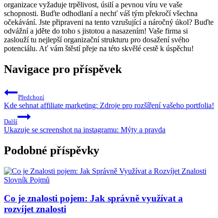
organizace vyžaduje trpělivost, úsilí a pevnou víru ve vaše
schopnosti. Buďte odhodlaní a nechť váš tým překročí všechna
očekávání. Jste připraveni na tento vzrušující a náročný úkol? Buďte
odvážní a jděte do toho s jistotou a nasazením! Vaše firma si
zaslouží tu nejlepší organizační strukturu pro dosažení svého
potenciálu. Ať vám štěstí přeje na této skvělé cestě k úspěchu!
Navigace pro příspěvek
Předchozí
Kde sehnat affiliate marketing: Zdroje pro rozšíření vašeho portfolia!
Další
Ukazuje se screenshot na instagramu: Mýty a pravda
Podobné příspěvky
Slovník Pojmů
Co je znalosti pojem: Jak správně využívat a
rozvíjet znalosti