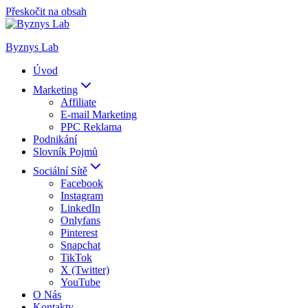
Přeskočit na obsah
Byznys Lab
Úvod
Marketing
Affiliate
E-mail Marketing
PPC Reklama
Podnikání
Slovník Pojmů
Sociální Sítě
Facebook
Instagram
LinkedIn
Onlyfans
Pinterest
Snapchat
TikTok
X (Twitter)
YouTube
O Nás
Kontakty