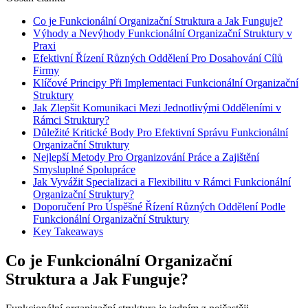
Co je Funkcionální Organizační Struktura a Jak Funguje?
Výhody a Nevýhody Funkcionální Organizační Struktury v
Praxi
Efektivní Řízení Různých Oddělení Pro Dosahování Cílů
Firmy
Klíčové Principy Při Implementaci Funkcionální Organizační
Struktury
Jak Zlepšit Komunikaci Mezi Jednotlivými Odděleními v
Rámci Struktury?
Důležité Kritické Body Pro Efektivní Správu Funkcionální
Organizační Struktury
Nejlepší Metody Pro Organizování Práce a Zajištění
Smysluplné Spolupráce
Jak Vyvážit Specializaci a Flexibilitu v Rámci Funkcionální
Organizační Struktury?
Doporučení Pro Úspěšné Řízení Různých Oddělení Podle
Funkcionální Organizační Struktury
Key Takeaways
Co je Funkcionální Organizační
Struktura a Jak Funguje?