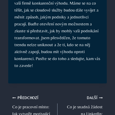
vaší firmě konkurenční výhodu. Máme se na co
těšit, jak se cloudové služby budou dále vyvíjet a
měnit způsob, jakým podniky a jednotlivci
pracují. Buďte otevření novým možnostem a
zkuste si představit, jak by mohly vaši podnikání
transformovat. Jsem přesvědčen, že tomuto
trendu nelze uniknout a že ti, kdo se na něj
aktivně zapojí, budou mít výhodu oproti
konkurenci. Pusťte se do toho a sledujte, kam vás
to zavede!
Navigace
PŘEDCHOZÍ
DALŠÍ
Co je pracovní místo:
Co je snadná žádost
pro
Jak vytvořit motivující
na LinkedIn: