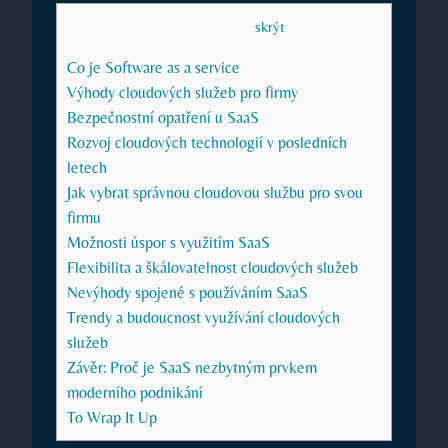
Obsah článku
[
skrýt
]
Co je Software as a service
Výhody cloudových služeb pro firmy
Bezpečnostní opatření u SaaS
Rozvoj cloudových technologií v posledních
letech
Jak vybrat správnou cloudovou službu pro svou
firmu
Možnosti úspor s využitím SaaS
Flexibilita a škálovatelnost cloudových služeb
Nevýhody spojené s používáním SaaS
Trendy a budoucnost využívání cloudových
služeb
Závěr: Proč je SaaS nezbytným prvkem
moderního podnikání
To Wrap It Up