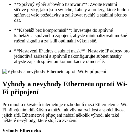
**Správný výběr síťového hardwaru**: Zvolte kvalitní
síťové prvky, jako jsou switche, kabely a routery, které budou
splňovat vaše požadavky a zajištovat rychlý a stabilní přenos
dat.
**Kabeláž bez kompromisů**: Investujte do správné
kabeláže a správného zapojení, abyste minimalizovali možné
rušení signálu a zajistili optimální výkon sítě.
**Nastavení IP adres a subnet mask**: Nastavte IP adresy pro
jednotlivá zařízení a správně nakonfigurujte subnet masky,
abyste zajistili správnou komunikaci v rámci sítě.
Výhody a nevýhody Ethernetu oproti Wi-
Fi připojení
Pro mnoho uživatelů internetu je rozhodnutí mezi Ethernetem a Wi-
Fi připojením důležitým a může mít vliv na rychlost a spolehlivost
jejich sítě. Ethernetové připojení nabízí několik výhod, ale také
některé nevýhody, které stojí za zvážení.
Výhody Ethernetu: