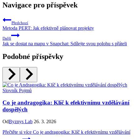
Navigace pro příspěvek
Předchozí
Metoda PERT: Jak efektivně plánovat projekty
Další
Jak se dostat na mapu v Snapchat: Sdílejte svou polohu s přáteli
Podobné příspěvky
Slovník Pojmů
Co je andragogika: Klíč k efektivnímu vzdělávání
dospělých
Od
Byznys Lab
26. 3. 2026
Přečtěte si více
Co je andragogika: Klíč k efektivnímu vzdělávání