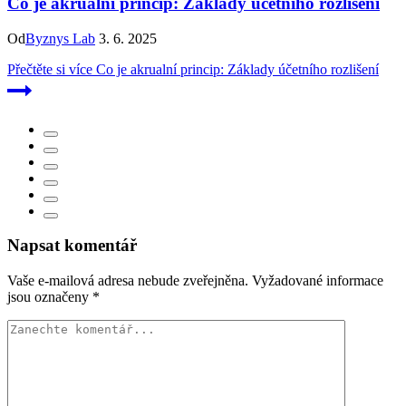
Co je akrualní princip: Základy účetního rozlišení
Od
Byznys Lab
3. 6. 2025
Přečtěte si více
Co je akrualní princip: Základy účetního rozlišení
Napsat komentář
Vaše e-mailová adresa nebude zveřejněna.
Vyžadované informace
jsou označeny
*