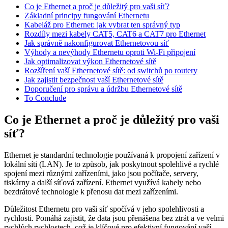
Co je Ethernet a proč je důležitý pro vaši síť?
Základní principy fungování Ethernetu
Kabeláž pro Ethernet: jak vybrat ten správný typ
Rozdíly mezi kabely CAT5, CAT6 a CAT7 pro Ethernet
Jak správně nakonfigurovat Ethernetovou síť
Výhody a nevýhody Ethernetu oproti Wi-Fi připojení
Jak optimalizovat výkon Ethernetové sítě
Rozšíření vaší Ethernetové sítě: od switchů po routery
Jak zajistit bezpečnost vaší Ethernetové sítě
Doporučení pro správu a údržbu Ethernetové sítě
To Conclude
Co je Ethernet a proč je důležitý pro vaši
síť?
Ethernet je standardní technologie používaná k propojení zařízení v
lokální síti (LAN). Je to způsob, jak poskytnout spolehlivé a rychlé
spojení mezi různými zařízeními, jako jsou počítače, servery,
tiskárny a další síťová zařízení. Ethernet využívá kabely nebo
bezdrátové technologie k přenosu dat mezi zařízeními.
Důležitost Ethernetu pro vaši síť spočívá v jeho spolehlivosti a
rychlosti. Pomáhá zajistit, že data jsou přenášena bez ztrát a ve velmi
rychlých rychlostech, což je klíčové pro efektivní fungování vaší