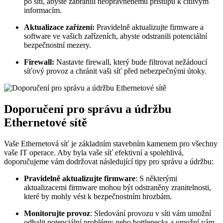
po síti, abyste zabránili neoprávněnému přístupu k citlivým
informacím.
Aktualizace zařízení:
Pravidelně aktualizujte firmware a
software ve vašich zařízeních, abyste odstranili potenciální
bezpečnostní mezery.
Firewall:
Nastavte firewall, který bude filtrovat nežádoucí
síťový provoz a chránit vaši síť před nebezpečnými útoky.
Doporučení pro správu a údržbu
Ethernetové sítě
Vaše Ethernetová síť je základním stavebním kamenem pro všechny
vaše IT operace. Aby byla vaše síť efektivní a spolehlivá,
doporučujeme vám dodržovat následující tipy pro správu a údržbu:
Pravidelně aktualizujte firmware
: S některými
aktualizacemi firmware mohou být odstraněny zranitelnosti,
které by mohly vést k bezpečnostním hrozbám.
Monitorujte provoz
: Sledování provozu v síti vám umožní
odhalit potenciální problémy nebo bottlenecks a umožní vám