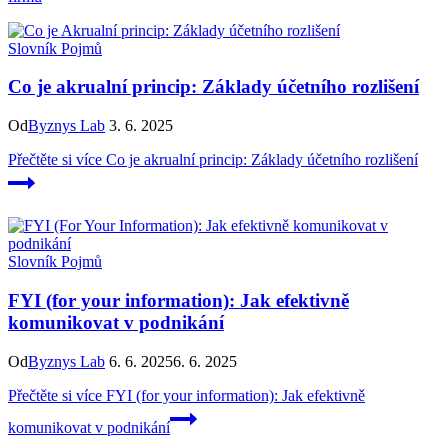
Slovník Pojmů
Co je akrualní princip: Základy účetního rozlišení
Od
Byznys Lab
3. 6. 2025
Přečtěte si více
Co je akrualní princip: Základy účetního rozlišení
Slovník Pojmů
FYI (for your information): Jak efektivně
komunikovat v podnikání
Od
Byznys Lab
6. 6. 2025
6. 6. 2025
Přečtěte si více
FYI (for your information): Jak efektivně
komunikovat v podnikání