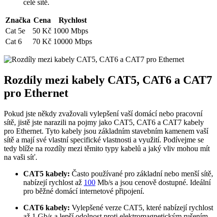
celé sítě.
Značka
Cena
Rychlost
Cat 5e
50 Kč
1000 Mbps
Cat 6
70 Kč
10000 Mbps
Rozdíly mezi kabely CAT5, CAT6 a CAT7
pro Ethernet
Pokud jste někdy zvažovali vylepšení vaší domácí nebo pracovní
sítě, jistě jste narazili na pojmy jako CAT5, CAT6 a CAT7 kabely
pro Ethernet. Tyto kabely jsou základním stavebním kamenem vaší
sítě a mají své vlastní specifické vlastnosti a využití. Podívejme se
tedy blíže na rozdíly mezi těmito typy kabelů a jaký vliv mohou mít
na vaši síť.
CAT5 kabely:
Často používané pro základní nebo menší sítě,
nabízejí rychlost až
100
Mb/s a jsou cenově dostupné. Ideální
pro běžné domácí internetové připojení.
CAT6 kabely:
Vylepšené verze CAT5, které nabízejí rychlost
až 1 Gb/s a lepší odolnost proti elektromagnetickým rušením.