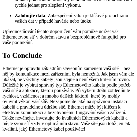
rychle jednat pro zlepšení výkonu.
Zálohujte data
: Zabezpečení záloh je klíčové pro ochranu
vašich dat v případě havárie nebo útoku.
Upřednostňování těchto doporučení vám pomůže udržet vaši
Ethernetovou síť v dobrém stavu a bezproblémově fungující pro
vaše podnikání.
To Conclude
Ethernet je opravdu základním stavebním kamenem vaší sítě – bez
něj by komunikace mezi zařízeními byla nemožná. Jak jsem vám ale
ukázal, ne všechny kabely jsou stejné a není všem kritériím rovno.
Důležité je vybírat správný typ Ethernetového kabelu podle potřeb
vaší sítě a aplikace, kterou používáte. Při výběru drátu zohledňujte
rychlost, vzdálenost a mnoho dalších faktorů, které by mohly
ovlivnit výkon vaší sítě. Nezapomeňte také na správnou instalaci
kabelů a pravidelnou údržbu sítě. Ethernet může být klíčem k
efektivní komunikaci a bezchybnému fungování vašich zařízení.
Takže neváhejte, investujte do kvalitních Ethernetových kabelů a
mějte svou síť vždy v optimálním stavu. Vaše sítě jsou totiž jen tak
kvalitní, jaký Ethernetový kabel používáte!