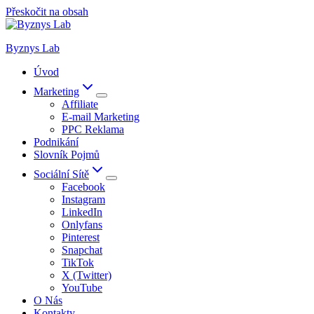
Přeskočit na obsah
Byznys Lab
Úvod
Marketing
Affiliate
E-mail Marketing
PPC Reklama
Podnikání
Slovník Pojmů
Sociální Sítě
Facebook
Instagram
LinkedIn
Onlyfans
Pinterest
Snapchat
TikTok
X (Twitter)
YouTube
O Nás
Kontakty