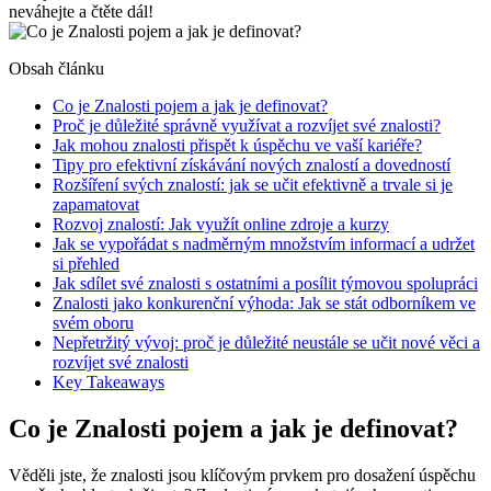
neváhejte a čtěte dál!
Obsah článku
Co je Znalosti pojem a jak je definovat?
Proč je důležité správně využívat a rozvíjet své znalosti?
Jak mohou znalosti přispět k úspěchu ve vaší kariéře?
Tipy pro efektivní získávání nových znalostí a dovedností
Rozšíření svých znalostí: jak se učit efektivně a trvale si je
zapamatovat
Rozvoj znalostí: Jak využít online zdroje a kurzy
Jak se vypořádat s nadměrným množstvím informací a udržet
si přehled
Jak sdílet své znalosti s ostatními a posílit týmovou spolupráci
Znalosti jako konkurenční výhoda: Jak se stát odborníkem ve
svém oboru
Nepřetržitý vývoj: proč je důležité neustále se učit nové věci a
rozvíjet své znalosti
Key Takeaways
Co je Znalosti pojem a jak je definovat?
Věděli jste, že znalosti jsou klíčovým prvkem pro dosažení úspěchu