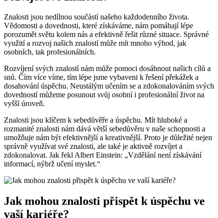
Znalosti jsou nedílnou součástí našeho každodenního života.
Vědomosti a dovednosti, které získáváme, nám pomáhají lépe
porozumět světu kolem nás a efektivně řešit různé situace. Správné
využití a rozvoj našich znalostí může mít mnoho výhod, jak
osobních, tak profesionálních.
Rozvíjení svých znalostí nám může pomoci dosáhnout našich cílů a
snů. Čím více víme, tím lépe jsme vybaveni k řešení překážek a
dosahování úspěchu. Neustálým učením se a zdokonalováním svých
dovedností můžeme posunout svůj osobní i profesionální život na
vyšší úroveň.
Znalosti jsou klíčem k sebedůvěře a úspěchu. Mít hluboké a
rozmanité znalosti nám dává větší sebedůvěru v naše schopnosti a
umožňuje nám být efektivnější a kreativnější. Proto je důležité nejen
správně využívat své znalosti, ale také je aktivně rozvíjet a
zdokonalovat. Jak řekl Albert Einstein: „Vzdělání není získávání
informací, nýbrž učení myslet.“
Jak mohou znalosti přispět k úspěchu ve
vaší kariéře?