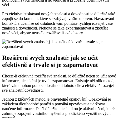
hodnocení svých znalostí a dovedností a průběžné učení nových
věcí.
Pro efektivní získávání nových znalostí a dovedností je důležité také
zapojit se do komunit, které se zabývají vaším oborem. Navazování
kontaktů a učení se od ostatních vám pomůže rychleji rozvíjet vaše
znalosti a dovednosti. Nebojte se také experimentovat a zkoušet
nové věci, abyste neustále rozšiřovali své obzory.
Rozšíření svých znalostí: jak se učit
efektivně a trvale si je zapamatovat
Chcete-li efektivně rozšířit své znalosti, je důležité nejen se učit nové
informace, ale také si je trvale zapamatovat. Existuje několik metod,
které vám mohou pomoci dosáhnout tohoto cíle a efektivně rozvíjet
své znalostní dovednosti.
Jednou z klíčových metod je pravidelné opakování. Opakování je
základem dlouhodobé paměti a pomáhá upevňovat a udržovat
naučené informace. Další důležitou technikou je aktivní učení, které
zahrnuje zapojení vlastního myšlení a praktického využití nových