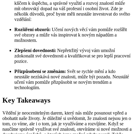
klíčem k úspěchu, a správné využití a rozvoj znalostí může
mít obrovský dopad na váš profesní i osobní život. Zde je
několik důvodů, proč byste měli neustále investovat do svého
vzdělání:
Rozšíření obzorů:
Učení nových věcí vám pomůže rozšířit
své obzory a může vás inspirovat k novým nápadům a
možnostem.
Zlepšení dovedností:
Nepřetržitý vývoj vám umožní
zdokonalit své dovednosti a kvalifikovat se pro lepší pracovní
pozice.
Přizpůsobení se změnám:
Svět se rychle mění a kdo
neustále nezískává nové znalosti, může být pozadu. Neustálé
učení vám pomůže přizpůsobit se novým trendům a
technologiím.
Key Takeaways
Vědění je neocenitelným darem, který nás může posunout vpřed a
obohatit naše životy. Je důležité si uvědomit, že znalosti nejsou jen o
tom, co víme, ale i o tom, jak je využíváme a rozvíjíme. Když se
naučíme správně využívat své znalosti, otevíráme si nové možnosti a