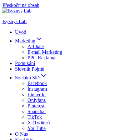
Přeskočit na obsah
Byznys Lab
Úvod
Marketing
Affiliate
E-mail Marketing
PPC Reklama
Podnikání
Slovník Pojmů
Sociální Sítě
Facebook
Instagram
LinkedIn
Onlyfans
Pinterest
Snapchat
TikTok
X (Twitter)
YouTube
O Nás
Kontakty