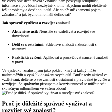
ve všech oblastech života? Znalosti nám poskytují schopnosti,
informace a povědomí nezbytné k tomu, abychom mohli efektivně
řešit problémy a dosáhnout cílů. Ale co přesně znamená pojem
„Znalosti“ a jak bychom ho měli definovat?
Jak správně využívat a rozvíjet znalosti?
Aktivně se učit:
Neustále se vzdělávat a rozvíjet své
dovednosti.
Dělit se s ostatními:
Sdílet své znalosti a zkušenosti s
ostatními.
Praktická cvičení:
Aplikovat a procvičovat naučené znalosti
v praxi.
Ve výsledku, znalosti jsou jako poklad, který si každý může
nashromáždit a využít k dosažení svých cílů. Buďte tedy aktivní ve
vzdělávání, dělte se o své znalosti s ostatními a pravidelně je cvičte a
rozvíjejte. Se správným přístupem a konzistentností se můžete stát
skutečným odborníkem ve vašem oboru!
Proč je důležité správně využívat a
rozvíjet své znalosti?