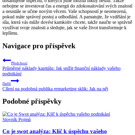
dosahujeme úspěchů, o kterých jsme možná nikdy nesnil. Takže
nebojme se investovat čas a energii do zdokonalování svých znalostí
a neustále se učme novým věcem. Vaše schopností je neomezená,
pokud máte správný postoj a odhodlání. A pamatujte, že vzdělání je
síla, která vás může dovést kamkoliv chcete, takže naučte se správně
využívat svoje znalosti a sledujte, jak se vaše život transformuje k
lepšímu.
Navigace pro příspěvek
Předchozí
Průměrné náklady kapitálu: Jak snížit finanční náklady vašeho
podnikání
Další
Cílení na podobná publika remarketing sklik: Jak na něj
Podobné příspěvky
Slovník Pojmů
Co je swot analýza: Klíč k úspěchu vašeho