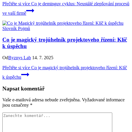
Přečtěte si více
Co je deminguv cyklus: Neustálé zlepšování procesů
ve vaší firmě
Slovník Pojmů
Co je magický trojúhelník projektoveho řízení: Klíč
k úspěchu
Od
Byznys Lab
14. 7. 2025
Přečtěte si více
Co je magický trojúhelník projektoveho řízení: Klíč
k úspěchu
Napsat komentář
Vaše e-mailová adresa nebude zveřejněna.
Vyžadované informace
jsou označeny
*