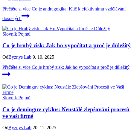
Přečtěte si více
Co je andragogika: Klíč k efektivnímu vzdělávání
dospělých
Slovník Pojmů
Co je hrubý zisk: Jak ho vypočítat a proč je důležitý
Od
Byznys Lab
9. 10. 2025
Přečtěte si více
Co je hrubý zisk: Jak ho vypočítat a proč je důležitý
Slovník Pojmů
Co je deminguv cyklus: Neustálé zlepšování procesů
ve vaší firmě
Od
Byznys Lab
20. 11. 2025