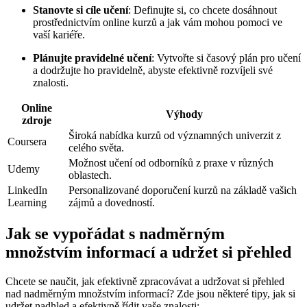
Stanovte si cíle učení
: Definujte si, co chcete dosáhnout
prostřednictvím online kurzů a jak vám mohou pomoci ve
vaší kariéře.
Plánujte pravidelné učení
: Vytvořte si časový plán pro učení
a dodržujte ho pravidelně, abyste efektivně rozvíjeli své
znalosti.
Online
Výhody
zdroje
Široká nabídka kurzů od významných univerzit z
Coursera
celého světa.
Možnost učení od odborníků z praxe v různých
Udemy
oblastech.
LinkedIn
Personalizované doporučení kurzů na základě vašich
Learning
zájmů a dovedností.
Jak se vypořádat s nadměrným
množstvím informací a udržet si přehled
Chcete se naučit, jak efektivně zpracovávat a udržovat si přehled
nad nadměrným množstvím informací? Zde jsou některé tipy, jak si
udržet nadhled a efektivně řídit vaše znalosti: