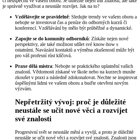
či neúspěchu ve vašem oboru. Je důležité nejen mít znalosti, ale také
je správně využívat a neustále rozvíjet. Jak na to?
Vzdělávejte se pravidelně
: Sledujte trendy ve vašem oboru a
nebojte se investovat čas a peníze do odborných kurzů či
konferencí. Vzdělávání by mělo být průběžné a dynamické.
Zapojte se do komunity odborníků
: Získáte nejen nové
perspektivy, ale také možnost sdílet své know-how s
ostatními. Navázání kontaktů a výměna zkušeností může být
pro váš profesní růst klíčová.
Praxe dělá mistra
: Nebojte se praktického uplatnění vašich
znalostí. Vědomosti získané ve škole nebo na kurzech musíte
zkoušet v praxi a následně zdokonalovat. Nechte se inspirovat
úspěšnými lidmi ve vašem oboru a buďte otevřeni novým
výzvám.
Nepřetržitý vývoj: proč je důležité
neustále se učit nové věci a rozvíjet
své znalosti
Progresivní svět se neustále mění a vyvíjí, a proto je důležité
neustále se učit nové věci a rozvíjet své znalosti. Znalosti jsou