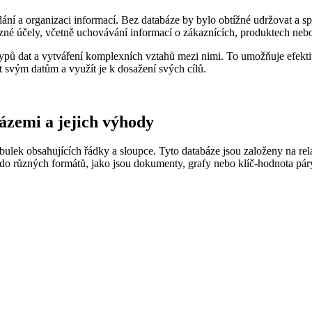
dání a organizaci informací. Bez databáze by bylo obtížné udržovat a 
né účely, včetně uchovávání informací o zákaznících, produktech nebo
ypů dat a vytváření komplexních vztahů mezi nimi. To umožňuje efekti
 svým datům a využít je k dosažení svých cílů.
ázemi a jejich výhody
tabulek obsahujících řádky a sloupce. Tyto databáze jsou založeny na re
 do různých formátů, jako jsou dokumenty, grafy nebo klíč-hodnota páry.