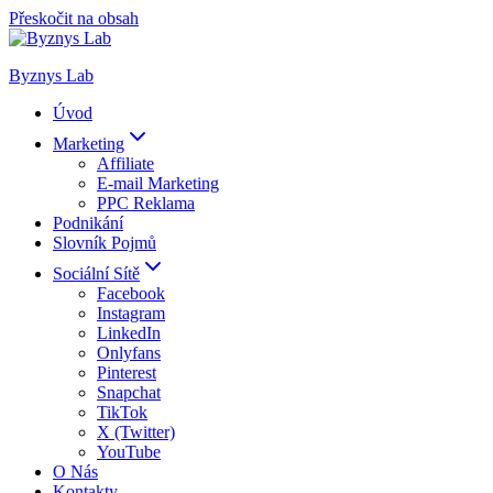
Přeskočit na obsah
Byznys Lab
Úvod
Marketing
Affiliate
E-mail Marketing
PPC Reklama
Podnikání
Slovník Pojmů
Sociální Sítě
Facebook
Instagram
LinkedIn
Onlyfans
Pinterest
Snapchat
TikTok
X (Twitter)
YouTube
O Nás
Kontakty