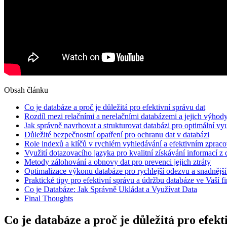
Obsah článku
Co je databáze a proč je důležitá pro efektivní správu dat
Rozdíl mezi relačními a nerelačními databázemi a jejich výhod
Jak správně navrhovat a strukturovat databázi pro optimální vyu
Důležité bezpečnostní opatření pro ochranu dat v databázi
Role indexů a klíčů v rychlém vyhledávání a efektivním zpraco
Využití dotazovacího jazyka pro kvalitní získávání informací z
Metody zálohování a obnovy dat pro prevenci jejich ztráty
Optimalizace výkonu databáze pro rychlejší odezvu a snadnější 
Praktické tipy pro efektivní správu a údržbu databáze ve Vaší f
Co je Databáze: Jak Správně Ukládat a Využívat Data
Final Thoughts
Co je databáze a proč je důležitá pro efekt