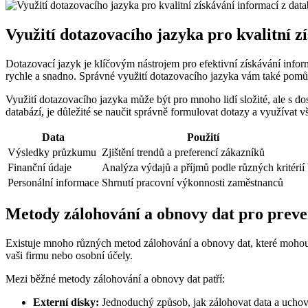
Využití dotazovacího jazyka pro kvalitní z
Dotazovací jazyk je klíčovým nástrojem pro efektivní získávání inform
rychle a snadno. Správné využití dotazovacího jazyka vám také pomůž
Využití dotazovacího jazyka může být pro mnoho lidí složité, ale s 
databází, je důležité se naučit správně formulovat dotazy a využívat
Data
Použití
Výsledky průzkumu
Zjištění trendů a preferencí zákazníků
Finanční údaje
Analýza výdajů a příjmů podle různých kritérií
Personální informace
Shrnutí pracovní výkonnosti zaměstnanců
Metody zálohování a obnovy dat pro preven
Existuje mnoho různých metod zálohování a obnovy dat, které mohou po
vaši firmu nebo osobní účely.
Mezi běžné metody zálohování a obnovy dat patří:
Externí disky:
Jednoduchý způsob, jak zálohovat data a uchová