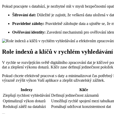
Pokud pracujete s databází, je nezbytné mít v mysli bezpečnostní opat
Šifrování dat:
Důležité je zajistit, že veškerá data uložená v 
Pravidelné zálohy:
Pravidelně zálohujte data a ujistěte se, že
Ověřování identity:
Zavedení mechanismů pro ověřování ident
Role indexů a klíčů v rychlém vyhledávání
V rychle se rozvíjejícím světě digitálního zpracování dat je klíčové p
dat a zlepšení výkonu dotazů. Klíče zase definují jedinečnost polože
Pokud chcete efektivně pracovat s daty a minimalizovat čas potřebný k
výrazně zvýšit výkon Vaší aplikace a zlepšit uživatelský zážitek.
Indexy
Klíče
Zlepšují rychlost vyhledávání
Definují jedinečnost záznamů
Optimalizují výkon dotazů
Umožňují rychlé spojení mezi tabulka
Redukují zátěž na databázi
Pomáhají udržovat konzistentnost dat