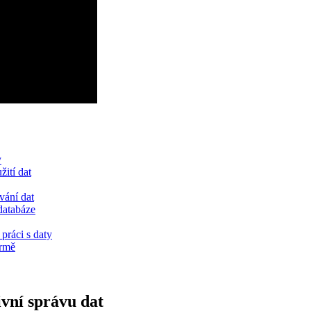
y
žití dat
vání dat
 databáze
práci s daty
irmě
ivní správu dat