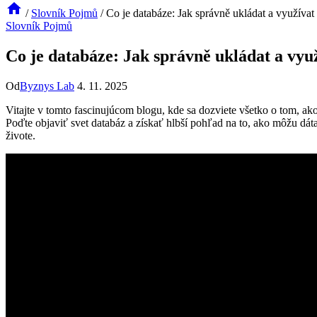
/
Slovník Pojmů
/
Co je databáze: Jak správně ukládat a využívat
Slovník Pojmů
Co je databáze: Jak správně ukládat a vyu
Od
Byznys Lab
4. 11. 2025
Vitajte v tomto fascinujúcom blogu, kde sa dozviete všetko o tom, ak
Poďte objaviť svet databáz a získať hlbší pohľad na to, ako môžu dá
živote.