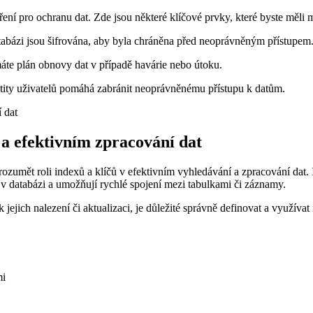
ření pro ochranu dat. Zde jsou některé klíčové prvky, které byste měli m
databázi jsou šifrována, aby byla chráněna před neoprávněným přístupem
 máte plán obnovy dat v případě havárie nebo útoku.
ity uživatelů pomáhá zabránit neoprávněnému přístupu k datům.
 a efektivním zpracování dat
orozumět roli indexů a klíčů v efektivním vyhledávání a zpracování dat.
k v databázi a umožňují rychlé spojení mezi tabulkami či záznamy.
 jejich nalezení či aktualizaci, je důležité správně definovat a využí
mi