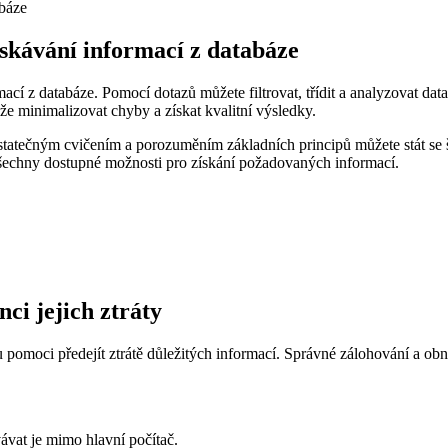
ískávání informací z databáze
ací z databáze. Pomocí dotazů můžete filtrovat, třídit a analyzovat dat
e minimalizovat chyby a získat kvalitní výsledky.
dostatečným cvičením a porozuměním základních principů můžete stát s
 všechny dostupné možnosti pro získání požadovaných informací.
ci jejich ztráty
moci předejít ztrátě důležitých informací. Správné zálohování a obnov
vat je mimo hlavní počítač.