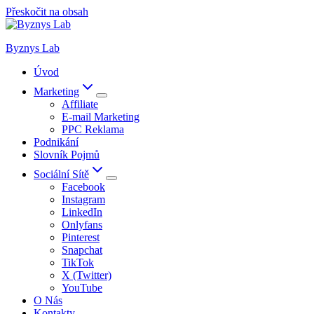
Přeskočit na obsah
Byznys Lab
Úvod
Marketing
Affiliate
E-mail Marketing
PPC Reklama
Podnikání
Slovník Pojmů
Sociální Sítě
Facebook
Instagram
LinkedIn
Onlyfans
Pinterest
Snapchat
TikTok
X (Twitter)
YouTube
O Nás
Kontakty