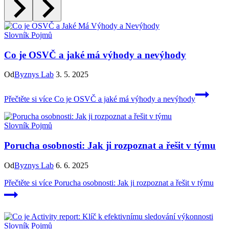
Slovník Pojmů
Co je OSVČ a jaké má výhody a nevýhody
Od
Byznys Lab
3. 5. 2025
Přečtěte si více
Co je OSVČ a jaké má výhody a nevýhody
Slovník Pojmů
Porucha osobnosti: Jak ji rozpoznat a řešit v týmu
Od
Byznys Lab
6. 6. 2025
Přečtěte si více
Porucha osobnosti: Jak ji rozpoznat a řešit v týmu
Slovník Pojmů