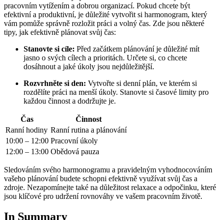
pracovním vytížením a dobrou organizací. Pokud chcete být
efektivní a produktivní, je důležité vytvořit si harmonogram, který
vám pomůže správně rozložit práci a volný čas. Zde jsou některé
tipy, jak efektivně plánovat svůj čas:
Stanovte si cíle:
Před začátkem plánování je důležité mít
jasno o svých cílech a prioritách. Určete si, co chcete
dosáhnout a jaké úkoly jsou nejdůležitější.
Rozvrhněte si den:
Vytvořte si denní plán, ve kterém si
rozdělíte práci na menší úkoly. Stanovte si časové limity pro
každou činnost a dodržujte je.
Čas
Činnost
Ranní hodiny
Ranní rutina a plánování
10:00 – 12:00
Pracovní úkoly
12:00 – 13:00
Obědová pauza
Sledováním svého harmonogramu a pravidelným vyhodnocováním
vašeho plánování budete schopni efektivně využívat svůj čas a
zdroje. Nezapomínejte také na důležitost relaxace a odpočinku, které
jsou klíčové pro udržení rovnováhy ve vašem pracovním životě.
In Summary