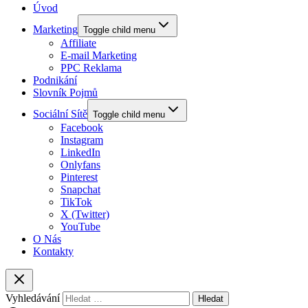
Úvod
Marketing
Toggle child menu
Affiliate
E-mail Marketing
PPC Reklama
Podnikání
Slovník Pojmů
Sociální Sítě
Toggle child menu
Facebook
Instagram
LinkedIn
Onlyfans
Pinterest
Snapchat
TikTok
X (Twitter)
YouTube
O Nás
Kontakty
Vyhledávání