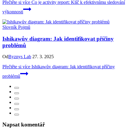
Přečtěte si více
Co je activity report: Klíč k efektivnímu sledování
výkonnosti
Slovník Pojmů
Ishikawův diagram: Jak identifikovat příčiny
problémů
Od
Byznys Lab
27. 3. 2025
Přečtěte si více
Ishikawův diagram: Jak identifikovat příčiny
problémů
Napsat komentář