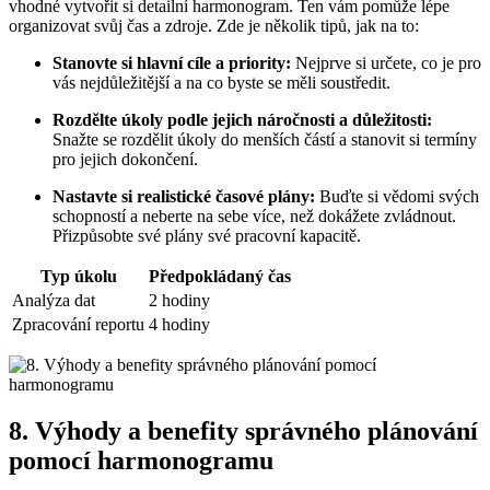
vhodné vytvořit si detailní harmonogram. Ten vám pomůže lépe
organizovat svůj čas a zdroje. Zde je několik tipů, jak na to:
Stanovte si hlavní cíle a priority:
Nejprve si určete, co je pro
vás nejdůležitější a na co byste se měli soustředit.
Rozdělte úkoly podle jejich náročnosti a důležitosti:
Snažte se rozdělit úkoly do menších částí a stanovit si termíny
pro jejich dokončení.
Nastavte si realistické časové plány:
Buďte si vědomi svých
schopností a neberte na sebe více, než dokážete zvládnout.
Přizpůsobte své plány své pracovní kapacitě.
Typ úkolu
Předpokládaný čas
Analýza dat
2 hodiny
Zpracování reportu
4 hodiny
8. Výhody a benefity správného plánování
pomocí harmonogramu