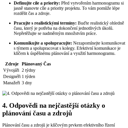
Definujte cíle a priority:
Před vytvořením harmonogramu si
jasně stanovte cíle a priority projektu. To vám pomůže lépe
rozdělit čas a zdroje.
Pracujte s realistickými termíny:
Buďte realistický ohledně
času, který je potřeba na dokončení jednotlivých úkolů.
Nepřetěžujte se nadměrným množstvím práce.
Komunikujte a spolupracujte:
Nezapomínejte komunikovat
s týmem a spolupracovat s kolegy. Efektivní komunikace je
klíčem k úspěšnému plánování a využití harmonogramu.
Zdroje
Plánovaný Čas
Vývojáři
2 týdny
Designéři
1 týden
Manažeři
3 dny
4. Odpovědi na nejčastější otázky o
plánování času a zdrojů
Plánování času a zdrojů je klíčovým prvkem efektivního řízení