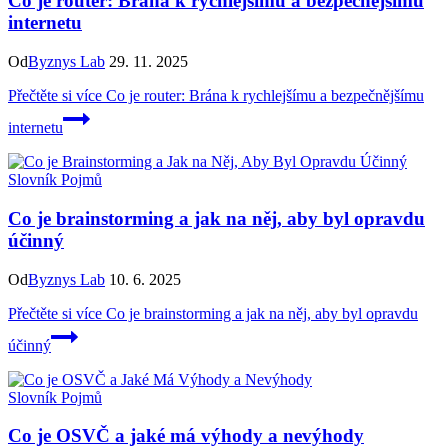
Co je router: Brána k rychlejšímu a bezpečnějšímu
internetu
Od
Byznys Lab
29. 11. 2025
Přečtěte si více
Co je router: Brána k rychlejšímu a bezpečnějšímu
internetu
Slovník Pojmů
Co je brainstorming a jak na něj, aby byl opravdu
účinný
Od
Byznys Lab
10. 6. 2025
Přečtěte si více
Co je brainstorming a jak na něj, aby byl opravdu
účinný
Slovník Pojmů
Co je OSVČ a jaké má výhody a nevýhody