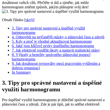
dosáhnout vašich cílů. Přečtěte si dál a zjistěte, jak může
harmonogram změnit způsob, jakým plánujete svůj den!
Obsah článku
[
skrýt
]
3. Tipy pro správné nastavení a úspěšné využití
harmonogramu
4. Odpovědi na nejčastější otázky o plánování času a zdrojů
5. Kdy a proč je vhodné aktualizovat harmonogram
6. Jaké jsou klíčové prvky úspěšného harmonogramu
7. Jak efektivně rozdělit úkoly a nastavit realistické plány
8. Výhody a benefity správného plánování pomocí
harmonogramu
9. Jak dosáhnout rovnováhy mezi pracovním vytížením a
dobrou organizací
In Summary
3. Tipy pro správné nastavení a úspěšné
využití harmonogramu
Pro úspěšné využití harmonogramu je důležité správné nastavení a
plánování času a zdrojů. Zde je pár tipů, jak to udělat efektivně: