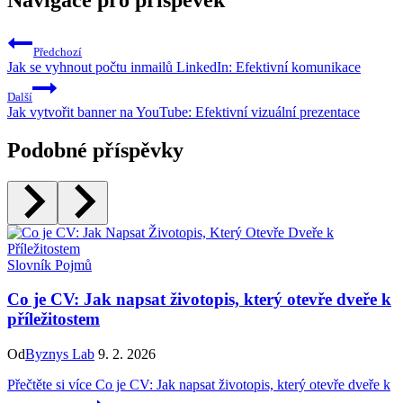
Předchozí
Jak se vyhnout počtu inmailů LinkedIn: Efektivní komunikace
Další
Jak vytvořit banner na YouTube: Efektivní vizuální prezentace
Podobné příspěvky
Slovník Pojmů
Co je CV: Jak napsat životopis, který otevře dveře k
příležitostem
Od
Byznys Lab
9. 2. 2026
Přečtěte si více
Co je CV: Jak napsat životopis, který otevře dveře k