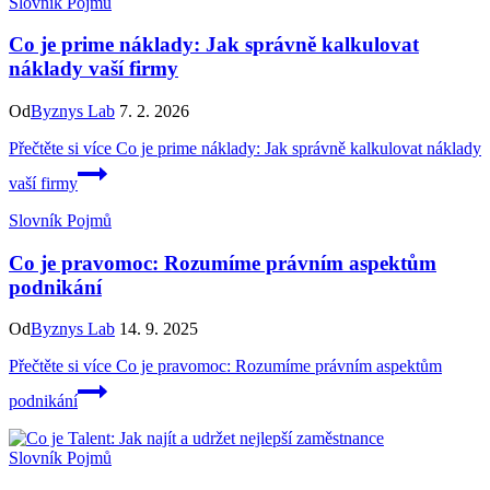
Slovník Pojmů
Co je prime náklady: Jak správně kalkulovat
náklady vaší firmy
Od
Byznys Lab
7. 2. 2026
Přečtěte si více
Co je prime náklady: Jak správně kalkulovat náklady
vaší firmy
Slovník Pojmů
Co je pravomoc: Rozumíme právním aspektům
podnikání
Od
Byznys Lab
14. 9. 2025
Přečtěte si více
Co je pravomoc: Rozumíme právním aspektům
podnikání
Slovník Pojmů