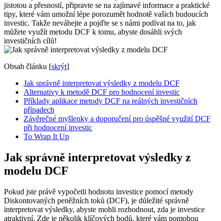
jistotou a přesností, připravte se na zajímavé informace a praktické
tipy, které vám umožní lépe porozumět hodnotě vašich budoucích
investic. Takže neváhejte a pojďte se s námi podívat na to, jak
můžete využít metodu DCF k tomu, abyste dosáhli svých
investičních cílů!
Obsah článku
[
skrýt
]
Jak správně interpretovat výsledky z modelu DCF
Alternativy k metodě DCF pro hodnocení investic
Příklady aplikace metody DCF na reálných investičních
případech
Závěrečné myšlenky a doporučení pro úspěšné využití DCF
při hodnocení investic
To Wrap It Up
Jak správně interpretovat výsledky z
modelu DCF
Pokud jste právě vypočetli hodnotu investice pomocí metody
Diskontovaných peněžních toků (DCF), je důležité správně
interpretovat výsledky, abyste mohli rozhodnout, zda je investice
atraktivní. Zde je několik klíčových bodů, které vám pomohou