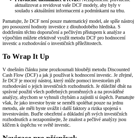
aktualizovat a revidovat vaše DCF modely, aby byly v
souladu s aktuálními informacemi a podmínkami na trhu.
Pamatujte, že DCF není pouze matematický model, ale spíše nástroj
pro posouzení hodnoty investice z dlouhodobého hlediska. S
dodržením těchto doporučení a pečlivým přístupem k analýze a
výpočtům můžete efektivně využít metodu DCF pro hodnocení
investic a rozhodování o investičních příležitostech.
To Wrap It Up
V dnešním článku jsme prozkoumali hlouběji metodu Discounted
Cash Flow (DCF) a jak ji používat k hodnocení investic. Je zřejmé,
že DCF je mocný nástroj, který může pomoci investorům při
rozhodování o jejich investičních rozhodnutích. Je důležité dbát na
správné použití všech potřebných proměnných a na prováděné
analýzy, abychom se vyhnuli chybám a zajistili si úspěch. Pamatujte
však, že jako investor byste se neměli spoléhat pouze na jednu
metodu, ale měli byste uvážit i další faktory a rizika spojená s
investováním. Buďte obezřetní a důkladní při svých investičních
rozhodnutích a nezapomínejte, že znalost a pečlivé analýzy jsou
klíčem k úspěchu ve světě investic.
Navigace pro příspěvek