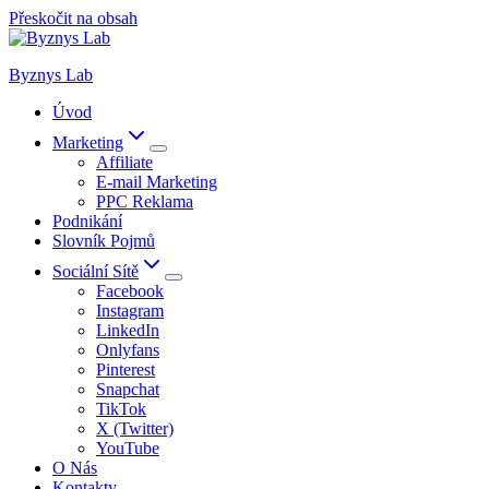
Přeskočit na obsah
Byznys Lab
Úvod
Marketing
Affiliate
E-mail Marketing
PPC Reklama
Podnikání
Slovník Pojmů
Sociální Sítě
Facebook
Instagram
LinkedIn
Onlyfans
Pinterest
Snapchat
TikTok
X (Twitter)
YouTube
O Nás
Kontakty