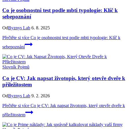
Co je osobnostni test podle mbti typologie: Klíč k
sebepoznání
Od
Byznys Lab
6. 8. 2025
Přečtěte si více
Co je osobnostni test podle mbti typologie: Klíč k
sebepoznání
Slovník Pojmů
Co je CV: Jak napsat životopis, který otevře dveře k
příležitostem
Od
Byznys Lab
9. 2. 2026
Přečtěte si více
Co je CV: Jak napsat životopis, který otevře dveře k
příležitostem