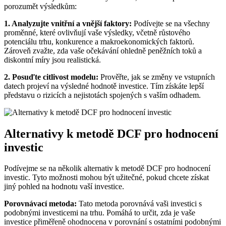
porozumět výsledkům:
1. Analyzujte vnitřní a vnější faktory:
Podívejte se na všechny
proměnné, které ovlivňují vaše výsledky, včetně růstového
potenciálu trhu, konkurence a makroekonomických faktorů.
Zároveň zvažte, zda vaše očekávání ohledně peněžních toků a
diskontní míry jsou realistická.
2. Posuďte citlivost modelu:
Prověřte, jak se změny ve vstupních
datech projeví na výsledné hodnotě investice. Tím získáte lepší
představu o rizicích a nejistotách spojených s vaším odhadem.
Alternativy k metodě DCF pro hodnocení
investic
Podívejme se na několik alternativ k metodě DCF pro hodnocení
investic. Tyto možnosti mohou být užitečné, pokud chcete získat
jiný pohled na hodnotu vaší investice.
Porovnávací metoda:
Tato metoda porovnává vaši investici s
podobnými investicemi na trhu. Pomáhá to určit, zda je vaše
investice přiměřeně ohodnocena v porovnání s ostatními podobnými