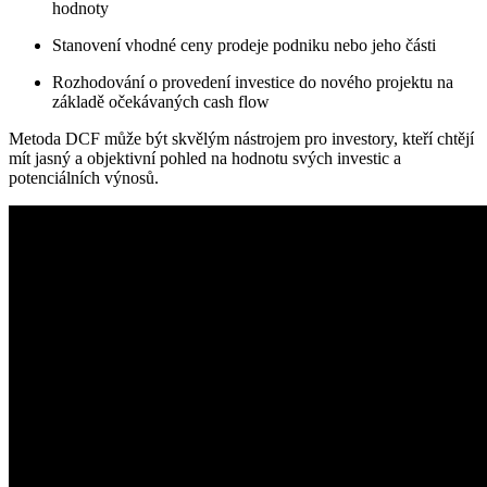
hodnoty
Stanovení vhodné ceny prodeje podniku nebo jeho části
Rozhodování o provedení investice do nového projektu na
základě očekávaných cash flow
Metoda DCF může být skvělým nástrojem pro investory, kteří chtějí
mít jasný a objektivní pohled na hodnotu svých investic a
potenciálních výnosů.