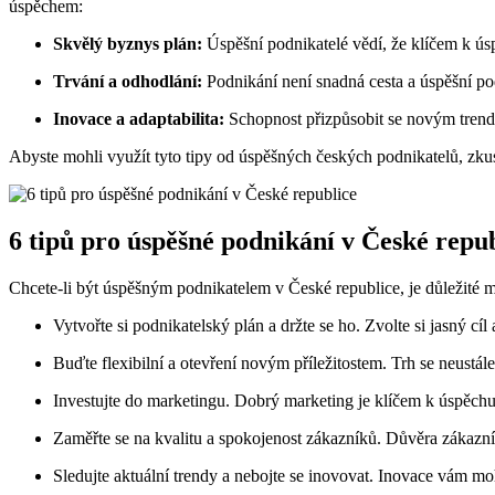
úspěchem:
Skvělý byznys plán:
Úspěšní podnikatelé vědí, že klíčem k úsp
Trvání a odhodlání:
Podnikání není snadná cesta a úspěšní pod
Inovace a adaptabilita:
Schopnost přizpůsobit se novým trendů
Abyste mohli využít tyto tipy od úspěšných českých podnikatelů, zkust
6 tipů pro úspěšné podnikání v České repu
Chcete-li být úspěšným podnikatelem v České republice, je důležité mí
Vytvořte si podnikatelský plán a držte se ho. Zvolte si jasný cí
Buďte flexibilní a otevření novým příležitostem. Trh se neustále
Investujte do marketingu. Dobrý marketing je klíčem k úspěch
Zaměřte se na kvalitu a spokojenost zákazníků. Důvěra zákazní
Sledujte aktuální trendy a nebojte se inovovat. Inovace vám mo