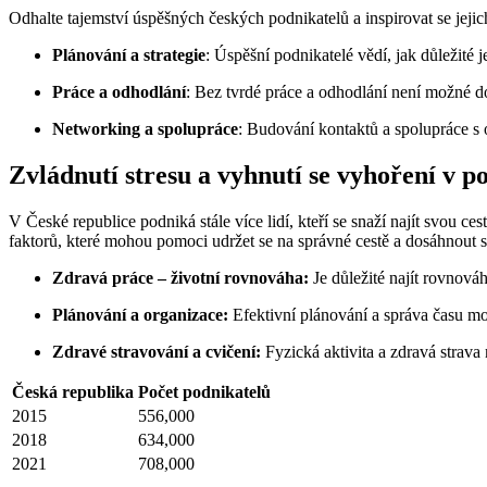
Odhalte tajemství úspěšných českých podnikatelů a inspirovat se jejich
Plánování a strategie
: Úspěšní podnikatelé vědí, jak důležité j
Práce a odhodlání
: Bez tvrdé práce a odhodlání není možné d
Networking a spolupráce
: Budování kontaktů a spolupráce s 
Zvládnutí stresu a vyhnutí se vyhoření v p
V České republice podniká stále více lidí, kteří se snaží najít svou c
faktorů, které mohou pomoci udržet se na správné cestě a dosáhnout s
Zdravá práce – životní rovnováha:
Je důležité najít rovnová
Plánování a organizace:
Efektivní plánování a správa času moh
Zdravé stravování a cvičení:
Fyzická aktivita a zdravá strava
Česká republika
Počet podnikatelů
2015
556,000
2018
634,000
2021
708,000