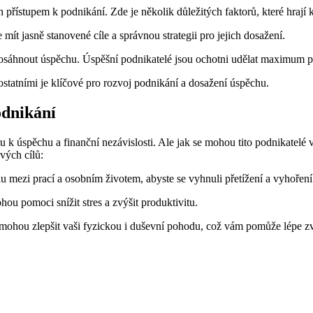
 přístupem k podnikání. Zde je několik důležitých faktorů, které hrají k
e mít jasně stanovené cíle a správnou strategii pro jejich dosažení.
osáhnout úspěchu. Úspěšní podnikatelé jsou ochotni udělat maximum pr
ostatními je klíčové pro rozvoj podnikání a dosažení úspěchu.
odnikání
estu k úspěchu a finanční nezávislosti. Ale jak se mohou tito podnikatel
vých cílů:
hu mezi prací a osobním životem, abyste se vyhnuli přetížení a vyhoření
ou pomoci snížit stres a zvýšit produktivitu.
 mohou zlepšit vaši fyzickou i duševní pohodu, což vám pomůže lépe zvl