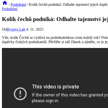
/
Podnikání
/
Kolik čechů podniká: Odhalte tajemství jejich úspě
Podnikání
Kolik čechů podniká: Odhalte tajemství je
Od
Byznys Lab
4. 11. 2025
Víte, kolik Čechů se vydává na podnikatelskou cestu každý rok? Pokud 
úspěchy českých podnikatelů. Přečtěte si náš článek a zjistěte, co je j