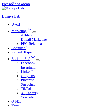
Přeskočit na obsah
Byznys Lab
Úvod
Marketing
Affiliate
E-mail Marketing
PPC Reklama
Podnikání
Slovník Pojmů
Sociální Sítě
Facebook
Instagram
LinkedIn
Onlyfans
Pinterest
Snapchat
TikTok
X (Twitter)
YouTube
O Nás
Kontakty