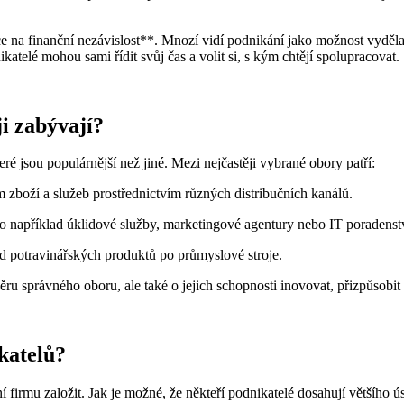
ce na finanční nezávislost**. Mnozí vidí podnikání jako možnost vyděla
telé mohou sami řídit svůj čas a volit si, s kým chtějí spolupracovat.
ji zabývají?
ré jsou populárnější než jiné. Mezi nejčastěji vybrané obory patří:
zboží a služeb prostřednictvím různých distribučních kanálů.
o například úklidové služby, marketingové agentury nebo IT poradenstv
od potravinářských produktů po průmyslové stroje.
ru správného oboru, ale také o jejich schopnosti inovovat, přizpůsobit se
katelů?
rmu založit. Jak je možné, že někteří podnikatelé dosahují většího úspě