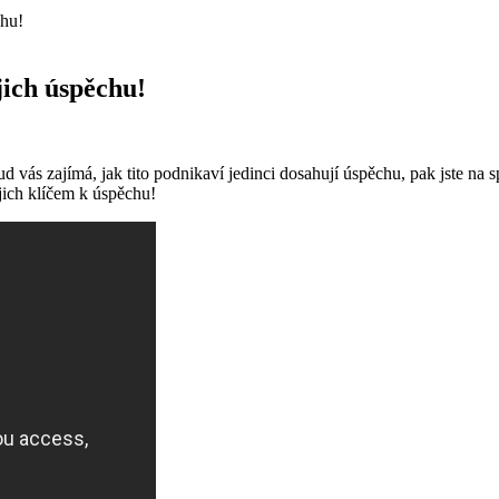
chu!
jich úspěchu!
vás zajímá, jak tito podnikaví jedinci dosahují úspěchu, pak jste na spr
ejich klíčem k úspěchu!