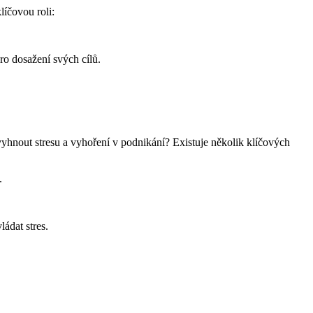
líčovou roli:
o dosažení svých cílů.
é vyhnout stresu a vyhoření v podnikání? Existuje několik klíčových
.
ádat stres.