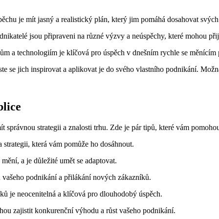
ěchu je mít jasný a realistický plán, který jim pomáhá dosahovat svých 
nikatelé jsou připraveni na různé výzvy a neúspěchy, které mohou přijí
m a technologiím je klíčová pro úspěch v dnešním rychle se měnícím 
e se jich inspirovat a aplikovat je do svého vlastního podnikání. Možn
blice
t správnou strategii a znalosti trhu. Zde je pár tipů, které vám pomoh
l a strategii, která vám pomůže ho dosáhnout.
 mění, a je důležité umět se adaptovat.
u vašeho podnikání a přilákání nových zákazníků.
ků je neocenitelná a klíčová pro dlouhodobý úspěch.
hou zajistit konkurenční výhodu a růst vašeho podnikání.