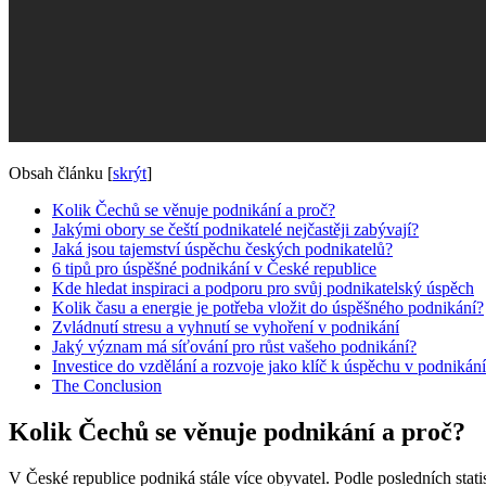
Obsah článku
[
skrýt
]
Kolik Čechů se věnuje podnikání a proč?
Jakými obory se čeští podnikatelé nejčastěji zabývají?
Jaká jsou tajemství úspěchu českých podnikatelů?
6 tipů pro úspěšné podnikání v České republice
Kde hledat inspiraci a podporu pro svůj podnikatelský úspěch
Kolik času a energie je potřeba vložit do úspěšného podnikání?
Zvládnutí stresu a vyhnutí se vyhoření v podnikání
Jaký význam má síťování pro růst vašeho podnikání?
Investice do vzdělání a rozvoje jako klíč k úspěchu v podnikání
The Conclusion
Kolik Čechů se věnuje podnikání a proč?
V České republice podniká stále více obyvatel. Podle posledních stati