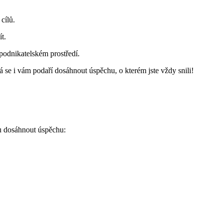
cílů.
t.
podnikatelském prostředí.
á se i vám podaří dosáhnout úspěchu, o kterém jste vždy snili!
ou dosáhnout úspěchu: