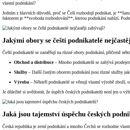
vlastní podnikání?
Jedním z hlavních důvodů, proč se Češi rozhodují podnikat, je **šan
faktorem je **svoboda rozhodování**, kterou podnikání nabízí. Podnika
Jakými obory se čeští podnikatelé nejčastě
Čeští podnikatelé se zaměřují na různé obory podnikání, přičemž někte
Obchod a distribuce
– Mnoho podnikatelů se zabývá prodejem 
Služby
– Další častým oborem podnikání jsou různé služby jak
Výroba
– Někteří podnikatelé se věnují vlastní výrobě zboží, 
Je důležité si uvědomit, že úspěch českých podnikatelů není jen o výbě
Jaká jsou tajemství úspěchu českých podni
Česká republika je zemí podnikání a mnoho Čechů se rozhodne vlastní fi