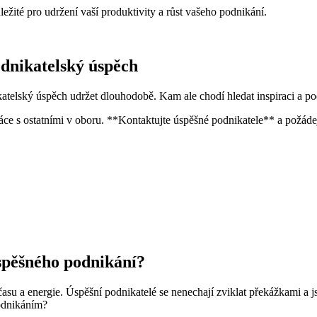
důležité pro udržení vaší produktivity a růst vašeho podnikání.
odnikatelský úspěch
katelský úspěch udržet dlouhodobě. Kam ale chodí hledat inspiraci a p
áce s ostatními v oboru. **Kontaktujte úspěšné podnikatele** a požáde
úspěšného podnikání?
 času a energie. Úspěšní podnikatelé se nenechají zviklat překážkami a
podnikáním?