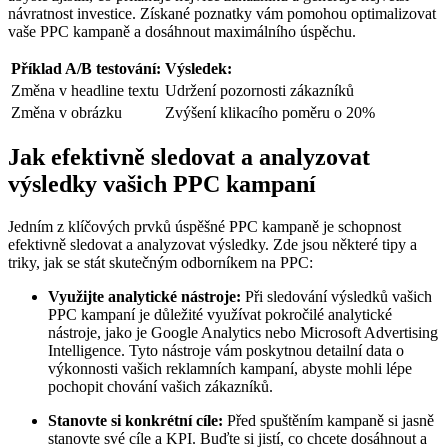
návratnost investice. Získané poznatky vám pomohou optimalizovat
vaše PPC kampaně a dosáhnout maximálního úspěchu.
Příklad A/B testování:
Výsledek:
Změna v headline textu
Udržení pozornosti zákazníků
Změna v obrázku
Zvýšení klikacího poměru o 20%
Jak efektivně sledovat a analyzovat
výsledky vašich PPC kampaní
Jedním z klíčových prvků úspěšné PPC kampaně je schopnost
efektivně sledovat a analyzovat výsledky. Zde jsou některé tipy a
triky, jak se stát skutečným odborníkem na PPC:
Využijte analytické nástroje:
Při sledování výsledků vašich
PPC kampaní je důležité využívat pokročilé analytické
nástroje, jako je Google Analytics nebo Microsoft Advertising
Intelligence. Tyto nástroje vám poskytnou detailní data o
výkonnosti vašich reklamních kampaní, abyste mohli lépe
pochopit chování vašich zákazníků.
Stanovte si konkrétní cíle:
Před spuštěním kampaně si jasně
stanovte své cíle a KPI. Buďte si jistí, co chcete dosáhnout a