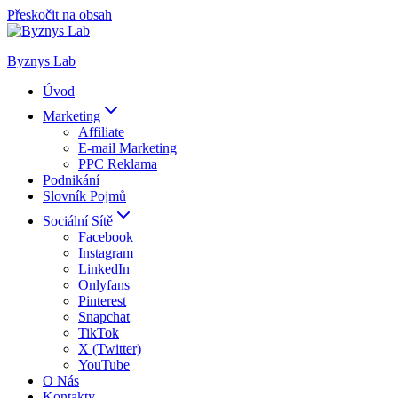
Přeskočit na obsah
Byznys Lab
Úvod
Marketing
Affiliate
E-mail Marketing
PPC Reklama
Podnikání
Slovník Pojmů
Sociální Sítě
Facebook
Instagram
LinkedIn
Onlyfans
Pinterest
Snapchat
TikTok
X (Twitter)
YouTube
O Nás
Kontakty