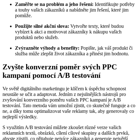
Zaměřte se na problém a jeho řešení:
Identifikujte potřeby
a touhy vašich zákazníků a nabídněte jim řešení, které jim
pomůže.
Použijte silné akční slova:
Vytvořte texty, které budou
vybízet k akci a motivovat zákazníky k nákupu vašich
produktů nebo služeb.
Zvýrazněte výhody a benefity:
Popište, jak váš produkt či
služba může zlepšit život zákazníka a přinést jim hodnotu.
Zvyšte konverzní poměr svých PPC
kampaní pomocí A/B testování
Ve světě digitálního marketingu je klíčem k úspěchu schopnost
neustále se učit a adaptovat. Jedním z nejsilnějších nástrojů pro
zvyšování konverzního poměru vašich PPC kampaní je A/B
testování. Tato metoda vám umožní zjistit, co skutečně funguje a co
ne, a díky tomu optimalizovat vaše reklamy tak, aby generovaly co
nejlepší výsledky.
S využitím A/B testování můžete zkoušet různé verze vašich
reklamních textů, obrázků, cílení cílové skupiny a dalších prvků,
abyste zjistili, co přitahuje nejvíce zákazníků a generuje největší