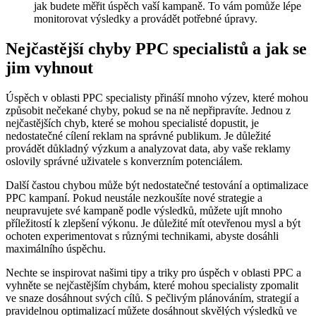
jak budete měřit úspěch vaší kampaně. To vám pomůže lépe
monitorovat výsledky a provádět potřebné úpravy.
Nejčastější chyby PPC specialistů a jak se
jim vyhnout
Úspěch v oblasti PPC specialisty přináší mnoho výzev, které mohou
způsobit nečekané chyby, pokud se na ně nepřipravíte. Jednou z
nejčastějších chyb, které se mohou specialisté dopustit, je
nedostatečné cílení reklam na správné publikum. Je důležité
provádět důkladný výzkum a analyzovat data, aby vaše reklamy
oslovily správné uživatele s konverzním potenciálem.
Další častou chybou může být nedostatečné testování a optimalizace
PPC kampaní. Pokud neustále nezkoušíte nové strategie a
neupravujete své kampaně podle výsledků, můžete ujít mnoho
příležitostí k zlepšení výkonu. Je důležité mít otevřenou mysl a být
ochoten experimentovat s různými technikami, abyste dosáhli
maximálního úspěchu.
Nechte se inspirovat našimi tipy a triky pro úspěch v oblasti PPC a
vyhněte se nejčastějším chybám, které mohou specialisty zpomalit
ve snaze dosáhnout svých cílů. S pečlivým plánováním, strategií a
pravidelnou optimalizací můžete dosáhnout skvělých výsledků ve