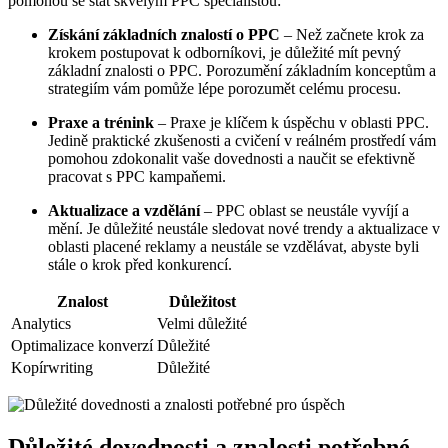
pomohou se stát skvělým PPC specialistou:
Získání základních znalostí o PPC
– Než začnete krok za
krokem postupovat k odborníkovi, je důležité mít pevný
základní znalosti o PPC. Porozumění základním konceptům a
strategiím vám pomůže lépe porozumět celému procesu.
Praxe a trénink
– Praxe je klíčem k úspěchu v oblasti PPC.
Jedině praktické zkušenosti a cvičení v reálném prostředí vám
pomohou zdokonalit vaše dovednosti a naučit se efektivně
pracovat s PPC kampaňemi.
Aktualizace a vzdělání
– PPC oblast se neustále vyvíjí a
mění. Je důležité neustále sledovat nové trendy a aktualizace v
oblasti placené reklamy a neustále se vzdělávat, abyste byli
stále o krok před konkurencí.
Znalost
Důležitost
Analytics
Velmi důležité
Optimalizace konverzí
Důležité
Kopírwriting
Důležité
Důležité dovednosti a znalosti potřebné