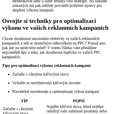
identifikovat silné a slabé stránky vaší strategie. Na základě
získaných dat pak můžete provádět potřebné úpravy pro
zlepšení výkonu kampaní.
Osvojte si techniky pro optimalizaci
výkonu ve vašich reklamních kampaních
Chcete dosáhnout maximální efektivity ve vašich reklamních
kampaních a stát se skutečným odborníkem na PPC? Pokud ano,
pak jste na správném místě! V tomto článku vám přinášíme
nejcennější tipy a triky, jak dosáhnout úspěchu ve vašich PPC
kampaních.
Tipy pro optimalizaci výkonu reklamních kampaní:
Začněte s cílenými klíčovými slovy
Vyhněte se neefektivním klíčovým slovům
Pravidelně monitorujte a optimalizujte výkon kampaní
TIP
POPIS
Najděte klíčová slova, která nejlépe
Začněte s cílenými
odrážejí vaše nabízené produkty nebo
klíčovými slovy