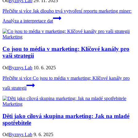
Od
Byznys Lab
29. 11. 2025
Přečtěte si více
Jak dlouho trvá vytvoření reportu marketing miner:
Analýza a interpretace dat
Marketing
Co jsou to média v marketing: Klíčové kanály pro
vaši strategii
Od
Byznys Lab
10. 6. 2025
Přečtěte si více
Co jsou to média v marketing: Klíčové kanály pro
vaši strategii
Marketing
Děti jako cílová skupina marketing: Jak na mladé
spotřebitele
Od
Byznys Lab
9. 6. 2025