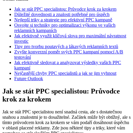
Jak se stát PPC specialistou: Průvodce krok za krokem
Důležité dovednosti a znalosti potřebné pro úspěch
Nejlepší triky a strategie pro efektivní PPC kampaně
Osvojte si techniky pro optimalizaci výkonu ve vašich
reklamních kampaních
Jak efektivně využít klíčová slova pro maximální návratnost
investic
Tipy pro tvorbu poutavých a lákavých reklamních textů
Zvyšte konverzní poměr svých PPC kampaní pomocí A/B
testování
Jak efektivně sledovat a analyzovat výsledky vašich PPC
kampaní
Nejčastější chyby PPC specialistů a jak se jim vyhnout
Future Outlook
Jak se stát PPC specialistou: Průvodce
krok za krokem
Jak se stát PPC specialistou není snadná cesta, ale s dostatečnou
snahou a znalostmi je to dosažitelné. Začátek může být obtížný, ale s
tímto průvodcem krok za krokem se vám podaří dosáhnout úspěchu
v oblasti placené reklamy. Zde jsou některé tipy a triky, které vám