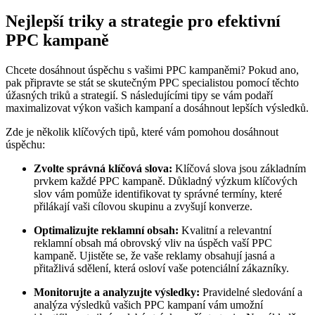
Nejlepší triky a strategie pro efektivní
PPC kampaně
Chcete dosáhnout úspěchu s vašimi PPC kampaněmi? Pokud ano,
pak připravte se stát se skutečným PPC specialistou pomocí těchto
úžasných triků a strategií. S následujícími tipy se vám podaří
maximalizovat výkon vašich kampaní a dosáhnout lepších výsledků.
Zde je několik klíčových tipů, které vám pomohou dosáhnout
úspěchu:
Zvolte správná klíčová slova:
Klíčová slova jsou základním
prvkem každé PPC kampaně. Důkladný výzkum klíčových
slov vám pomůže identifikovat ty správné termíny, které
přilákají vaši cílovou skupinu a zvyšují konverze.
Optimalizujte reklamní obsah:
Kvalitní a relevantní
reklamní obsah má obrovský vliv na úspěch vaší PPC
kampaně. Ujistěte se, že vaše reklamy obsahují jasná a
přitažlivá sdělení, která osloví vaše potenciální zákazníky.
Monitorujte a analyzujte výsledky:
Pravidelné sledování a
analýza výsledků vašich PPC kampaní vám umožní