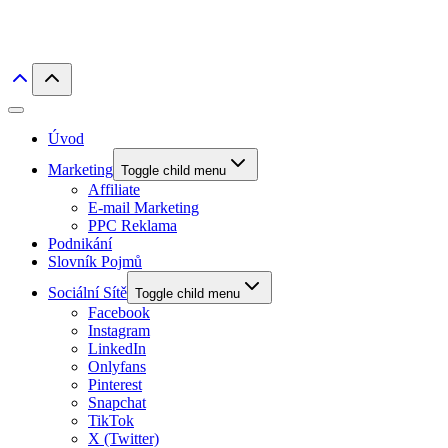
Úvod
Marketing
Toggle child menu
Affiliate
E-mail Marketing
PPC Reklama
Podnikání
Slovník Pojmů
Sociální Sítě
Toggle child menu
Facebook
Instagram
LinkedIn
Onlyfans
Pinterest
Snapchat
TikTok
X (Twitter)