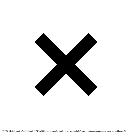
Už žádné čekání! Zažijte svobodu s rychlým internetem za nejlepší