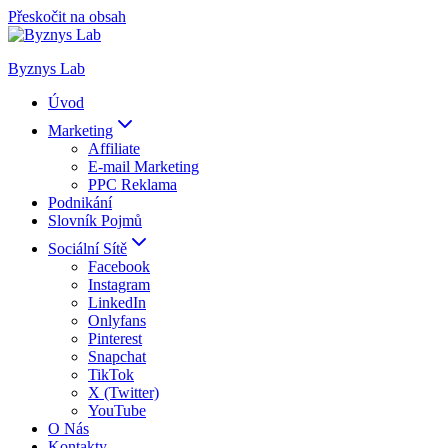
Přeskočit na obsah
Byznys Lab
Úvod
Marketing
Affiliate
E-mail Marketing
PPC Reklama
Podnikání
Slovník Pojmů
Sociální Sítě
Facebook
Instagram
LinkedIn
Onlyfans
Pinterest
Snapchat
TikTok
X (Twitter)
YouTube
O Nás
Kontakty