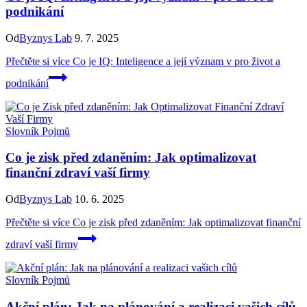
podnikání
Od
Byznys Lab
9. 7. 2025
Přečtěte si více
Co je IQ: Inteligence a její význam v pro život a
podnikání
Slovník Pojmů
Co je zisk před zdaněním: Jak optimalizovat
finanční zdraví vaší firmy
Od
Byznys Lab
10. 6. 2025
Přečtěte si více
Co je zisk před zdaněním: Jak optimalizovat finanční
zdraví vaší firmy
Slovník Pojmů
Akční plán: Jak na plánování a realizaci vašich cílů