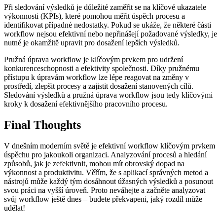
Při sledování výsledků je důležité zaměřit se na klíčové ukazatele
výkonnosti (KPIs), které pomohou měřit úspěch procesu a
identifikovat případné nedostatky. Pokud se ukáže, že některé části
workflow nejsou efektivní nebo nepřinášejí požadované výsledky, je
nutné je okamžitě upravit pro dosažení lepších výsledků.
Pružná úprava workflow je klíčovým prvkem pro udržení
konkurenceschopnosti a efektivity společnosti. Díky pružnému
přístupu k úpravám workflow lze lépe reagovat na změny v
prostředí, zlepšit procesy a zajistit dosažení stanovených cílů.
Sledování výsledků a pružná úprava workflow jsou tedy klíčovými
kroky k dosažení efektivnějšího pracovního procesu.
Final Thoughts
V dnešním moderním světě je efektivní workflow klíčovým prvkem
úspěchu pro jakoukoli organizaci. Analyzování procesů a hledání
způsobů, jak je zefektivnit, mohou mít obrovský dopad na
výkonnost a produktivitu. Věřím, že s aplikací správných metod a
nástrojů může každý tým dosáhnout úžasných výsledků a posunout
svou práci na vyšší úroveň. Proto neváhejte a začněte analyzovat
svůj workflow ještě dnes – budete překvapeni, jaký rozdíl může
udělat!