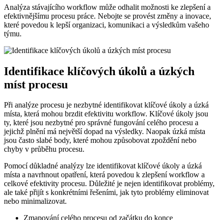
Analýza stávajícího workflow může odhalit možnosti ke zlepšení a
efektivnějšímu procesu práce. Nebojte se provést změny a inovace,
které povedou k lepší organizaci, komunikaci a výsledkům vašeho
týmu.
Identifikace klíčových úkolů a úzkých
míst procesu
Při analýze procesu je nezbytné identifikovat klíčové úkoly a úzká
místa, která mohou brzdit efektivitu workflow. Klíčové úkoly jsou
ty, které jsou nezbytné pro správné fungování celého procesu a
jejichž plnění má největší dopad na výsledky. Naopak úzká místa
jsou často slabé body, které mohou způsobovat zpoždění nebo
chyby v průběhu procesu.
Pomocí důkladné analýzy lze identifikovat klíčové úkoly a úzká
místa a navrhnout opatření, která povedou k zlepšení workflow a
celkové efektivity procesu. Důležité je nejen identifikovat problémy,
ale také přijít s konkrétními řešeními, jak tyto problémy eliminovat
nebo minimalizovat.
Zmapování celého procesu od začátku do konce