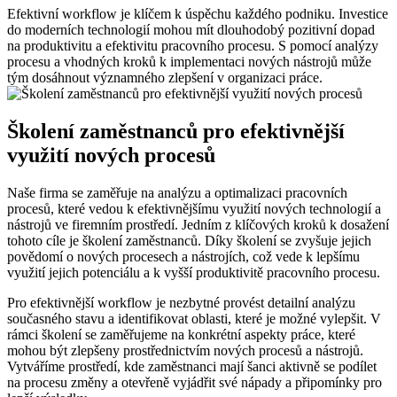
Efektivní workflow je klíčem k úspěchu každého podniku. Investice
do moderních technologií mohou mít dlouhodobý pozitivní dopad
na produktivitu a efektivitu pracovního procesu. S pomocí analýzy
procesu a vhodných kroků k implementaci nových nástrojů může
tým dosáhnout významného zlepšení v organizaci práce.
Školení zaměstnanců pro efektivnější
využití nových procesů
Naše firma se zaměřuje na analýzu a optimalizaci pracovních
procesů, které vedou k efektivnějšímu využití nových technologií a
nástrojů ve firemním prostředí. Jedním z klíčových kroků k dosažení
tohoto cíle je školení zaměstnanců. Díky školení se zvyšuje jejich
povědomí o nových procesech a nástrojích, což vede k lepšímu
využití jejich potenciálu a k vyšší produktivitě pracovního procesu.
Pro efektivnější workflow je nezbytné provést detailní analýzu
současného stavu a identifikovat oblasti, které je možné vylepšit. V
rámci školení se zaměřujeme na konkrétní aspekty práce, které
mohou být zlepšeny prostřednictvím nových procesů a nástrojů.
Vytváříme prostředí, kde zaměstnanci mají šanci aktivně se podílet
na procesu změny a otevřeně vyjádřit své nápady a připomínky pro