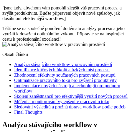
[jsme tady, abychom vám pomohli zlepšit váš pracovní proces, a
zvýšit produktivitu. Buďte připraveni objevit nové způsoby, jak
dosáhnout efektivnější workflow.]
Těšíme se na společné ponoření do tématu analýzy procesu a jeho
využití k dosažení optimálního výkonu. Připravte se na inspirující
cestu k profesionální excelenci!
Obsah článku
Analýza stávajícího workflow v pracovním prostředí
Identifikace klíčových úkolů a úzkých míst procesu
Zhodnocení efektivity současných pracovních postupů
Optimalizace pracovního toku pro zvýšení produktivity
Implementace nových nástrojů a technologií pro podporu
workflow
Školení zaměstnanců pro efektivnější využití nových procesů
Měření a monitorování vylepšení v pracovním toku
Sledování výsledků a pružná úprava workflow podle potřeb
Final Thoughts
Analýza stávajícího workflow v