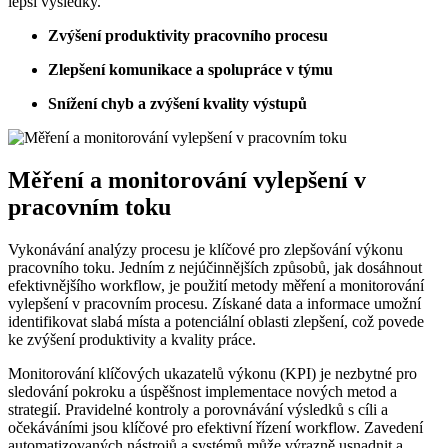
lepší výsledky.
Zvýšení produktivity pracovního procesu
Zlepšení komunikace a spolupráce v týmu
Snížení chyb a zvýšení kvality výstupů
Měření a monitorování vylepšení v
pracovním toku
Vykonávání analýzy procesu je klíčové pro zlepšování výkonu
pracovního toku. Jedním z nejúčinnějších způsobů, jak dosáhnout
efektivnějšího workflow, je použití metody měření a monitorování
vylepšení v pracovním procesu. Získané data a informace umožní
identifikovat slabá místa a potenciální oblasti zlepšení, což povede
ke zvýšení produktivity a kvality práce.
Monitorování klíčových ukazatelů výkonu (KPI) je nezbytné pro
sledování pokroku a úspěšnost implementace nových metod a
strategií. Pravidelné kontroly a porovnávání výsledků s cíli a
očekáváními jsou klíčové pro efektivní řízení workflow. Zavedení
automatizovaných nástrojů a systémů může výrazně usnadnit a