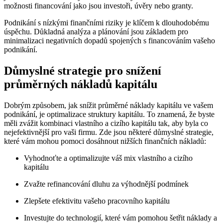
možnosti financování jako jsou investoři, úvěry nebo granty.
Podnikání s nízkými finančními riziky je klíčem k dlouhodobému
úspěchu. Důkladná analýza a plánování jsou základem pro
minimalizaci negativních dopadů spojených s financováním vašeho
podnikání.
Důmyslné strategie pro snížení
průměrných nákladů kapitálu
Dobrým způsobem, jak snížit průměrné náklady kapitálu ve vašem
podnikání, je optimalizace struktury kapitálu. To znamená, že byste
měli zvážit kombinaci vlastního a cizího kapitálu tak, aby byla co
nejefektivnější pro vaši firmu. Zde jsou některé důmyslné strategie,
které vám mohou pomoci dosáhnout nižších finančních nákladů:
Vyhodnoťte a optimalizujte váš mix vlastního a cizího
kapitálu
Zvažte refinancování dluhu za výhodnější podmínek
Zlepšete efektivitu vašeho pracovního kapitálu
Investujte do technologií, které vám pomohou šetřit náklady a