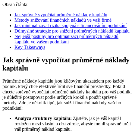
Obsah článku
Jak správně vypočítat průměrné náklady kapitálu
Metody snižování finančních nákladů ve vaší firmě
Jak minimalizovat rizika spojená s financováním podnikání
Důmyslné strategie pro snížení průměrných nákladů kapitálu
Nejlepší postupy pro optimalizaci průměrných nákladů
kapitálu ve vašem podnikání
Key Takeaways
Jak správně vypočítat průměrné náklady
kapitálu
Průměrné náklady kapitálu jsou klíčovým ukazatelem pro každý
podnik, který chce efektivně řídit své finanční prostředky. Pokud
chcete správně vypočítat průměrné náklady kapitálu pro váš podnik,
je důležité postupovat podle určitých kroků a použít správné
metody. Zde je několik tipů, jak snížit finanční náklady vašeho
podnikání:
Analýza struktury kapitálu:
Zjistěte, jak je váš kapitál
rozložen mezi vlastní a cizí zdroje, abyste mohli správně určit
váš průměrný náklad kapitálu.