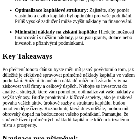
Optimalizace kapitálové struktury:
Zajistěte, aby poměr
vlastního a cizího kapitálu byl optimální pro vaše podnikání.
Příliš vysoké zadlužení může zvýšit náklady na financování.
Minimální náklady na získání kapitálu:
Hledejte možnosti
financování s nižšími náklady, jako jsou granty, dotace nebo
investoři s příznivými podmínkami.
Key Takeaways
Po přečtení tohoto článku byste měli mít jasný povědomí o tom, jak
důležité je efektivně spravovat průměrné náklady kapitálu ve vašem
podnikání. Snížení finančních nákladů může mít zásadní vliv na
ziskovost vaší firmy a celkový úspěch. Nebojte se investovat do
analýz a strategií, které vám pomohou optimalizovat vaše náklady a
zvýšit výnosy. Buďte proaktivní a klíčové aspekty, jako je riziková
povaha vašich aktiv, úrokové sazby a struktura kapitálu, budou
mnohem lépe řízeny. Rozhodnutí, která dnes uděláte, mohou mít
obrovský dopad na budoucnost vašeho podnikání. Pamatujte, že
správné řízení průměrných nákladů kapitálu je klíčem k trvalému
růstu a prosperity.
Navigace pro příspěvek