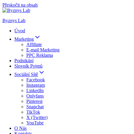
Přeskočit na obsah
Byznys Lab
Úvod
Marketing
Affiliate
E-mail Marketing
PPC Reklama
Podnikání
Slovník Pojmů
Sociální Sítě
Facebook
Instagram
LinkedIn
Onlyfans
Pinterest
Snapchat
TikTok
X (Twitter)
YouTube
O Nás
Kontakty