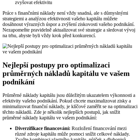
zvyšovat efektivitu
Práce s finančními náklady není vždy snadná, ale s důmyslnými
strategiemi a analýzou efektivnosti vašeho kapitálu můžete
dosáhnout výrazných úspor a zvýšení ziskovosti vašeho podnikání.
Nezapomeňte pravidelně aktualizovat své strategie a sledovat vývoj
na trhu, abyste byli vždy krok před konkurencí.
Nejlepší postupy pro optimalizaci
průměrných nákladů kapitálu ve vašem
podnikání
Průměrné náklady kapitálu jsou důležitým ukazatelem výkonnosti a
efektivity vašeho podnikání. Pokud chcete maximalizovat zisky a
minimalizovat finanční náklady, je klíčové zaměřit se na optimalizaci
těchto nákladů. Zde je několik nejlepších postupů, jak snížit
průměrné náklady kapitálu ve vašem podnikání:
Diverzifikace financování:
Rozložení financování mezi
různé zdroje kapitálu může pomoci snížit celkové náklady.
Zvažte kombinaci vlastního kapitálu, půjček a dluhopisů.