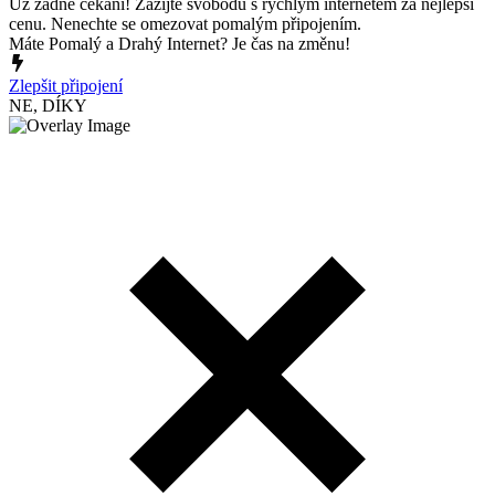
Už žádné čekání! Zažijte svobodu s rychlým internetem za nejlepší
cenu. Nenechte se omezovat pomalým připojením.
Máte Pomalý a Drahý Internet? Je čas na změnu!
Zlepšit připojení
NE, DÍKY