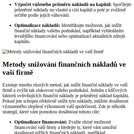
Výpočet váženého průměru nákladů na kapitál:
Spočítejte
průměrné náklady na vlastní a cizí kapitál a poté je zváženě
sečtěte podle jejich váhování.
Optimalizace nákladů:
Identifikujte možnosti, jak snížit
finanční náklady vašeho podnikání, například vyhledáním
levnějšího financování nebo optimalizací aktuálních zdrojů
kapitálu.
Metody snižování finančních nákladů ve
vaší firmě
Existuje mnoho různých metod, jak snížit finanční náklady ve vaší
firmě a zvýšit tak ziskovost vašeho podnikání. Jedním z klíčových
faktorů ovlivňujících finanční náklady je průměrný náklad kapitálu.
Pokud jste schopni efektivně snížit tyto náklady, můžete dosáhnout
významného zlepšení výkonnosti vaší společnosti. Zde je několik
strategií, které vám pomohou dosáhnout tohoto cíle:
Optimalizace financování:
Zvažte různé možnosti
financování vaší firmy a hledejte ty, které vám umožní
dosáhnout nižších finančních nákladů, například