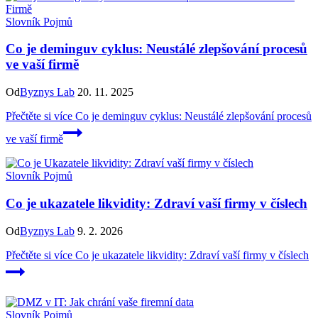
Slovník Pojmů
Co je deminguv cyklus: Neustálé zlepšování procesů
ve vaší firmě
Od
Byznys Lab
20. 11. 2025
Přečtěte si více
Co je deminguv cyklus: Neustálé zlepšování procesů
ve vaší firmě
Slovník Pojmů
Co je ukazatele likvidity: Zdraví vaší firmy v číslech
Od
Byznys Lab
9. 2. 2026
Přečtěte si více
Co je ukazatele likvidity: Zdraví vaší firmy v číslech
Slovník Pojmů