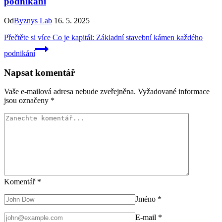
podnikání
Od
Byznys Lab
16. 5. 2025
Přečtěte si více
Co je kapitál: Základní stavební kámen každého
podnikání
Napsat komentář
Vaše e-mailová adresa nebude zveřejněna.
Vyžadované informace
jsou označeny
*
Komentář
*
Jméno
*
E-mail
*