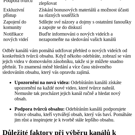
Podpora tvůrců
zlepšovat
Exkluzivní
Získání bonusových materiálů a možnost účasti
přístup
na různých soutěžích
Zapojení do
Sdílejte své názory a dojmy s ostatními fanoušky
komunity
a zapojte se do diskuzí
Notifikace
Buďte informováni o nových videích a
nových videí
nezapomeňte na sledování vašich kanálů
Odběr kanálů vám pomáhá udržovat přehled o nových videích od
konkrétních tvůrců obsahu. Když někoho odebíráte, zobrazí se vám
jejich videa v domovském zásobníku, takže si je můžete snadno
přehrát. To znamená méně hledání a více času stráveného
sledováním obsahu, který vás opravdu zajímá.
Upozornění na nová videa:
Odebíráním kanálů získáte
upozornění na každé nové video, které tvůrce nahrál.
Nemusíte tak procházet jejich kanál ručně a hledat nový
obsah.
Podpora tvůrců obsahu:
Odebíráním kanálů podporujete
tvůrce obsahu, kteří vytvářejí obsah, který vás baví. Pomáháte
jim růst a inspirujete je k tvorbě stále lepšího obsahu.
Důležité faktory při výběru kanálů k