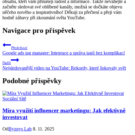
obsahu, kteří vám přinášejí radost a informace. Takže neváhejte a
začněte sledovat své oblíbené kanály, možná se dočkáte objevu
něčeho nového a inspirativního! Děkuji za přečtení a přeji vám
hodně zábavy při zkoumání světa YouTube.
Navigace pro příspěvek
Předchozí
Google ads tag manager: Integrace a správa tagů bez komplikací
Další
Nejsledovanější video na YouTube: Rekordy, které šokovaly svět
Podobné příspěvky
Sociální Sítě
Míra využití influencer marketingu: Jak efektivně
investovat
Od
Byznys Lab
8. 11. 2025