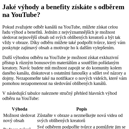
Jaké výhody a benefity získáte s odběrem
na YouTube?
Pokud zvažujete odběr kanálů na YouTube, můžete získat celou
řadu výhod a benefitů. Jedním z nejvýznamnějších je možnost
sledovat nejnovější obsah od svých oblíbených kreatorů a být tak
vždy v obraze. Díky odběru můžete také podpořit tvůrce, který vám
poskytuje zajímavý obsah a motivuje ho k dalším vylepšením.
Další výhodou odběru na YouTube je možnost získat exkluzivní
přístup k různým bonusovým materiálům a soutěžím pořádaným
kreatory. Navíc budete mít možnost zapojit se do komunity kolem
daného kanálu, diskutovat s ostatními fanoušky a sdílet své názory a
dojmy. Nezapomeňte také na notifikace o nových videích, které vám
pomohou nezapomenout na sledování oblíbených kanálů.
V následující tabulce naleznete stručný přehled hlavních výhod
odběru na YouTube:
Výhoda
Popis
Možnost sledovat
Zůstaňte v obraze a nezmeškejte nová videa od
nový obsah
svých oblíbených kreatorů
Své odběrem podpoříte tvůrce a pomůžete jim se