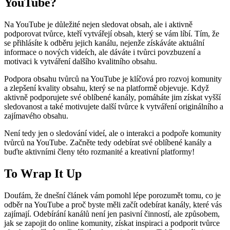
YouTube?
Na YouTube je důležité nejen sledovat obsah, ale i aktivně
podporovat tvůrce, kteří vytvářejí obsah, který se vám líbí. Tím, že
se přihlásíte k odběru jejich kanálu, nejenže získáváte aktuální
informace o nových videích, ale dáváte i tvůrci povzbuzení a
motivaci k vytváření dalšího kvalitního obsahu.
Podpora obsahu tvůrců na YouTube je klíčová pro rozvoj komunity
a zlepšení kvality obsahu, který se na platformě objevuje. Když
aktivně podporujete své oblíbené kanály, pomáháte jim získat vyšší
sledovanost a také motivujete další tvůrce k vytváření originálního a
zajímavého obsahu.
Není tedy jen o sledování videí, ale o interakci a podpoře komunity
tvůrců na YouTube. Začněte tedy odebírat své oblíbené kanály a
buďte aktivními členy této rozmanité a kreativní platformy!
To Wrap It Up
Doufám, že dnešní článek vám pomohl lépe porozumět tomu, co je
odběr na YouTube a proč byste měli začít odebírat kanály, které vás
zajímají. Odebírání kanálů není jen pasivní činností, ale způsobem,
jak se zapojit do online komunity, získat inspiraci a podporit tvůrce