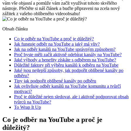
vám vše objasní a pomůže vám začít využívat tohoto skvělého
nástroje. Přečtěte si náš článek a buďte připraveni na zcela nový
zážitek z vašeho oblíbeného videoobsahu!
Obsah článku
Co je odběr na YouTube a proč je důležitý?
Jak funguje odběr na YouTube a jaký má vliv?
Jak na odběr kanálů na YouTube správným způsobem?
Proč byste měli začít aktivně odebírat kanály na YouTube?
Jaké výhody a benefity získáte s odběrem na YouTube?
Důležité faktory při výběru kanálů k odběru na YouTube
Jaké jsou nejlepší způsoby, jak podpořit oblíbené kanály po
odběru?
Tipy jak podpořit oblíbené kanály po odběru
Jak ovlivňuje odběr kanálů na YouTube komunitu a tvůrčí
motivaci?
Proč je důležité nejen sledovat, ale i aktivně podporovat obsah
tvůrců na YouTube?
To Wrap It Up
Co je odběr na YouTube a proč je
důležitý?