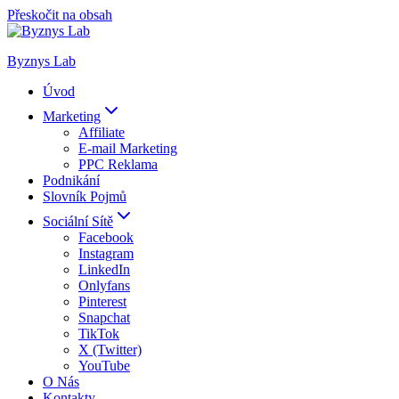
Přeskočit na obsah
Byznys Lab
Úvod
Marketing
Affiliate
E-mail Marketing
PPC Reklama
Podnikání
Slovník Pojmů
Sociální Sítě
Facebook
Instagram
LinkedIn
Onlyfans
Pinterest
Snapchat
TikTok
X (Twitter)
YouTube
O Nás
Kontakty