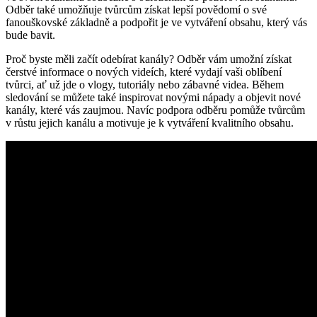
Odběr také umožňuje tvůrcům získat lepší povědomí o své
fanouškovské základně a podpořit je ve vytváření obsahu, který vás
bude bavit.
Proč byste měli začít odebírat kanály? Odběr vám umožní získat
čerstvé informace o nových videích, které vydají vaši oblíbení
tvůrci, ať už jde o vlogy, tutoriály nebo zábavné videa. Během
sledování se můžete také inspirovat novými nápady a objevit nové
kanály, které vás zaujmou. Navíc podpora odběru pomůže tvůrcům
v růstu jejich kanálu a motivuje je k vytváření kvalitního obsahu.