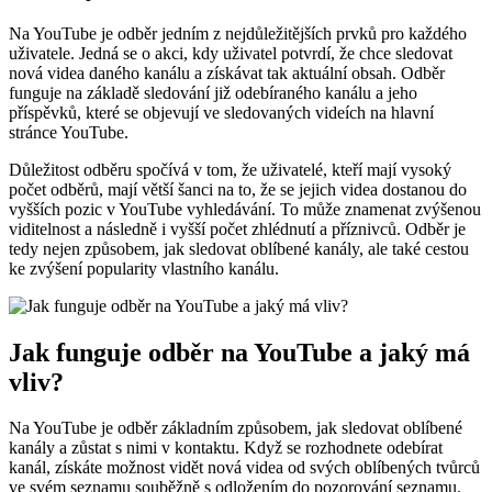
Na YouTube je odběr jedním z nejdůležitějších prvků pro každého
uživatele. Jedná se o akci, kdy uživatel potvrdí, že chce sledovat
nová videa daného kanálu a získávat tak aktuální obsah. Odběr
funguje na základě sledování již odebíraného kanálu a jeho
příspěvků, které se objevují ve sledovaných videích na hlavní
stránce YouTube.
Důležitost odběru spočívá v tom, že uživatelé, kteří mají vysoký
počet odběrů, mají větší šanci na to, že se jejich videa dostanou do
vyšších pozic v YouTube vyhledávání. To může znamenat zvýšenou
viditelnost a následně i vyšší počet zhlédnutí a příznivců. Odběr je
tedy nejen způsobem, jak sledovat oblíbené kanály, ale také cestou
ke zvýšení popularity vlastního kanálu.
Jak funguje odběr na YouTube a jaký má
vliv?
Na YouTube je odběr základním způsobem, jak sledovat oblíbené
kanály a zůstat s nimi v kontaktu. Když se rozhodnete odebírat
kanál, získáte možnost vidět nová videa od svých oblíbených tvůrců
ve svém seznamu souběžně s odložením do pozorování seznamu.