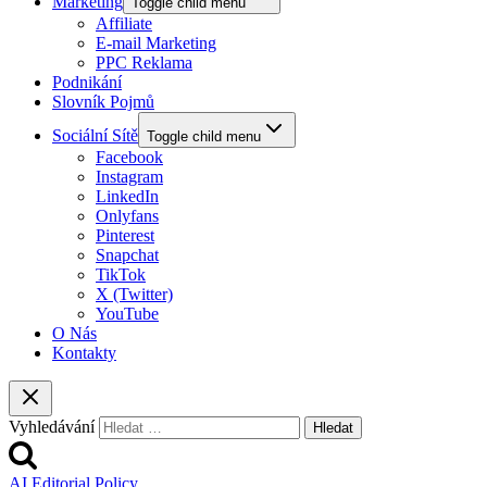
Marketing
Toggle child menu
Affiliate
E-mail Marketing
PPC Reklama
Podnikání
Slovník Pojmů
Sociální Sítě
Toggle child menu
Facebook
Instagram
LinkedIn
Onlyfans
Pinterest
Snapchat
TikTok
X (Twitter)
YouTube
O Nás
Kontakty
Vyhledávání
AI Editorial Policy