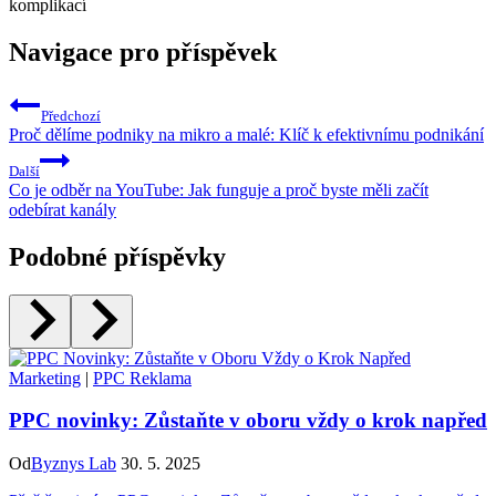
Navigace pro příspěvek
Předchozí
Proč dělíme podniky na mikro a malé: Klíč k efektivnímu podnikání
Další
Co je odběr na YouTube: Jak funguje a proč byste měli začít
odebírat kanály
Podobné příspěvky
Marketing
|
PPC Reklama
PPC novinky: Zůstaňte v oboru vždy o krok napřed
Od
Byznys Lab
30. 5. 2025