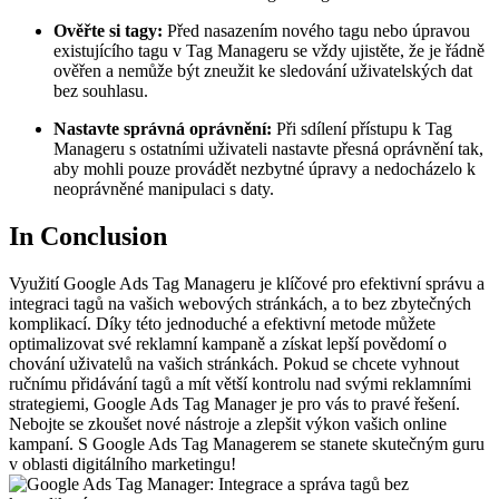
Ověřte si tagy:
Před nasazením nového tagu nebo úpravou
existujícího tagu v Tag Manageru se vždy ujistěte, že je řádně
ověřen a nemůže být zneužit ke sledování uživatelských dat
bez souhlasu.
Nastavte správná oprávnění:
Při sdílení přístupu k Tag
Manageru s ostatními uživateli nastavte přesná oprávnění tak,
aby mohli pouze provádět nezbytné úpravy a nedocházelo k
neoprávněné manipulaci s daty.
In Conclusion
Využití Google Ads Tag Manageru je klíčové pro efektivní správu a
integraci tagů na vašich webových stránkách, a to bez zbytečných
komplikací. Díky této jednoduché a efektivní metode můžete
optimalizovat své reklamní kampaně a získat lepší povědomí o
chování uživatelů na vašich stránkách. Pokud se chcete vyhnout
ručnímu přidávání tagů a mít větší kontrolu nad svými reklamními
strategiemi, Google Ads Tag Manager je pro vás to pravé řešení.
Nebojte se zkoušet nové nástroje a zlepšit výkon vašich online
kampaní. S Google Ads Tag Managerem se stanete skutečným guru
v oblasti digitálního marketingu!