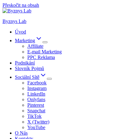
Přeskočit na obsah
Byznys Lab
Úvod
Marketing
Affiliate
E-mail Marketing
PPC Reklama
Podnikání
Slovník Pojmů
Sociální Sítě
Facebook
Instagram
LinkedIn
Onlyfans
Pinterest
Snapchat
TikTok
X (Twitter)
YouTube
O Nás
Kontakty