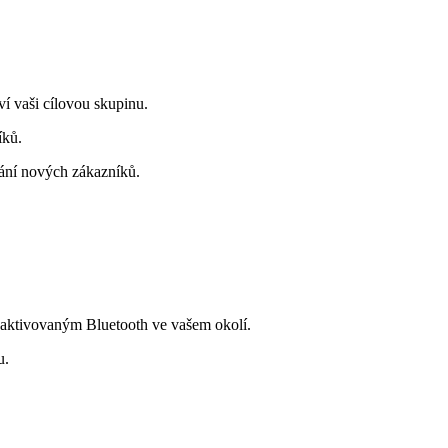
ví vaši cílovou skupinu.
íků.
skání nových zákazníků.
 s aktivovaným Bluetooth ve vašem okolí.
u.