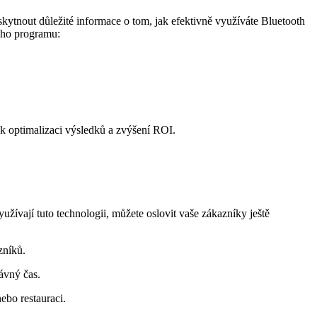
nout‍ důležité informace‍ o⁤ tom, jak efektivně ‌využíváte‌ Bluetooth
vého programu:
í k optimalizaci výsledků a zvýšení ROI.
žívají tuto technologii, můžete oslovit vaše zákazníky ještě
zníků.
ávný čas.
ebo restauraci.