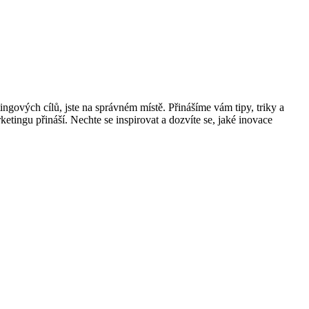
gových cílů, jste na správném místě. ‍Přinášíme vám ⁤tipy, triky‌ a
ketingu přináší. Nechte se⁢ inspirovat a dozvíte se, jaké inovace