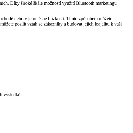
ních. Díky⁤ široké škále možností využití Bluetooth marketingu
chodě nebo‍ v jeho těsné blízkosti.​ Tímto způsobem⁤ můžete⁣
žete posílit vztah se‌ zákazníky a budovat jejich loajalitu k vaší
ch výsledků:
.