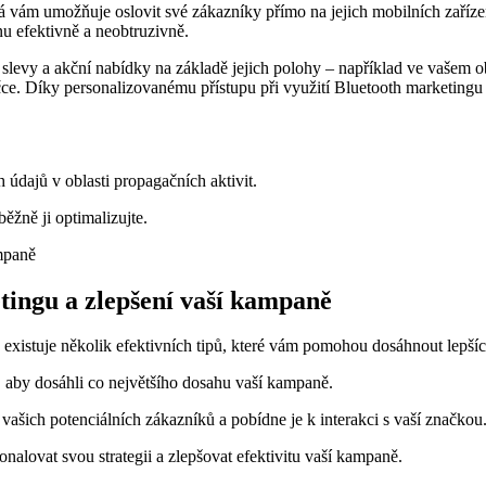
vám umožňuje oslovit ​své​ zákazníky⁢ přímo na jejich mobilních zaříze
u‍ efektivně a neobtruzivně.
levy a akční nabídky na základě ​jejich polohy – například ve vašem ob
e. Díky personalizovanému přístupu při​ využití Bluetooth marketingu mů
 údajů v‍ oblasti propagačních ​aktivit.
ěžně ji optimalizujte.
etingu a zlepšení vaší kampaně
existuje několik ‌efektivních tipů, které vám‍ pomohou dosáhnout lepší
ů, aby dosáhli co největšího dosahu ⁤vaší kampaně.
ich potenciálních‌ zákazníků ⁣a ⁤pobídne je k⁣ interakci s ​vaší značkou
konalovat​ svou strategii a zlepšovat efektivitu vaší kampaně.