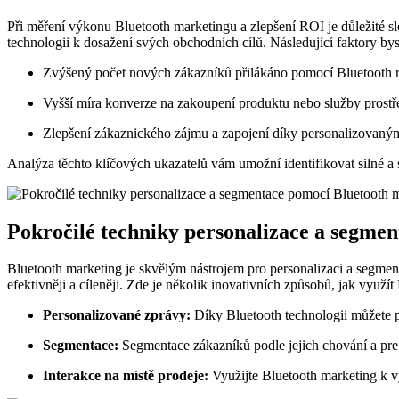
Při měření výkonu Bluetooth marketingu⁣ a zlepšení ROI je důležité sle
technologii k dosažení svých obchodních cílů. Následující faktory by
Zvýšený počet nových zákazníků přilákáno pomocí Bluetooth ⁤
Vyšší ​míra konverze na⁤ zakoupení produktu nebo služby⁢ pros
Zlepšení⁢ zákaznického zájmu a ​zapojení⁣ díky personalizovaný
Analýza těchto‍ klíčových ukazatelů vám umožní identifikovat silné a 
Pokročilé‍ techniky personalizace a segme
Bluetooth marketing je skvělým nástrojem pro ⁢personalizaci a segmen
efektivněji a cíleněji. Zde‍ je několik ⁤inovativních‍ způsobů, jak využí
Personalizované zprávy:
Díky Bluetooth technologii můžete po
Segmentace:
Segmentace zákazníků podle jejich chování a pre
Interakce na místě prodeje:
Využijte Bluetooth marketing ‍k vy