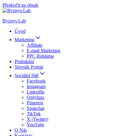
Přeskočit na obsah
Byznys Lab
Úvod
Marketing
Affiliate
E-mail Marketing
PPC Reklama
Podnikání
Slovník Pojmů
Sociální Sítě
Facebook
Instagram
LinkedIn
Onlyfans
Pinterest
Snapchat
TikTok
X (Twitter)
YouTube
O Nás
Kontakty