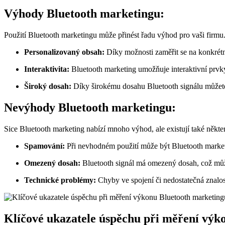
Výhody Bluetooth ⁣marketingu:
Použití Bluetooth marketingu‌ může přinést řadu výhod‍ pro vaši firmu. 
Personalizovaný ⁢obsah:
⁤Díky možnosti zaměřit se na konkrétní
Interaktivita:
Bluetooth marketing umožňuje interaktivní prvky, 
Široký ​dosah:
Díky širokému dosahu ‍Bluetooth signálu ​můžete 
Nevýhody Bluetooth marketingu:
Sice ⁤Bluetooth⁣ marketing ‌nabízí mnoho výhod, ale existují také někte
Spamování:
Při nevhodném použití může být Bluetooth marketi
Omezený dosah:
Bluetooth ⁤signál má omezený dosah, což může 
Technické ​problémy:
Chyby ve spojení či nedostatečná ⁢znalo
Klíčové ukazatele úspěchu ⁣při měření výk