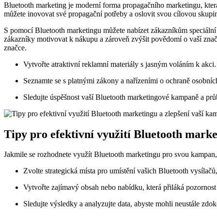
Bluetooth marketing je moderní forma propagačního ⁤marketingu, která 
můžete inovovat své propagační potřeby a oslovit svou cílovou skupin
S pomocí Bluetooth marketingu můžete nabízet zákazníkům speciální ⁣s
zákazníky motivovat k ⁤nákupu a​ zároveň zvýšit povědomí o ​vaší značc
značce.
Vytvořte atraktivní reklamní materiály s jasným voláním‍ k akci.
Seznamte⁣ se s platnými zákony⁤ a​ nařízeními o⁢ ochraně osobních‍
Sledujte úspěšnost vaší Bluetooth marketingové kampaně a průb
Tipy pro efektivní využití Bluetooth ‌mark
Jakmile se rozhodnete využít Bluetooth marketingu pro svou kampan, ‍
Zvolte strategická místa pro ⁤umístění vašich Bluetooth vysílač
Vytvořte zajímavý obsah nebo nabídku, která přiláká pozornost vaš
Sledujte‍ výsledky a⁤ analyzujte data, abyste ​mohli neustále zdo