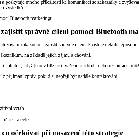
 a poskytuje mnoho‍ příležitostí ke komunikaci se ⁤zákazníky a zvyšová
ých výsledků.
 zajistit správné cílení pomocí Bluetooth m
těžování zákazníků a zajistit správné‍ cílení. Existuje ‍několik způsobů
 zákazníkům, na základě jejich zájmů a chování.
 nabídek,⁣ když jsou v blízkosti​ vašeho obchodu nebo ‍restaurace, může z
z přijímání ⁣zpráv, pokud si nepřejí být⁤ nadále kontaktováni.
zitivní vztah
o ⁣očekávat při nasazení této strategie