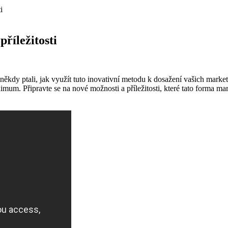
i
říležitosti
kdy ptali, jak využít tuto inovativní‍ metodu k ‍dosažení vašich marketin
imum. Připravte se na nové možnosti a⁣ příležitosti, ⁤které tato forma mar