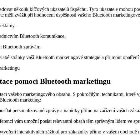
dovat několik klíčových ukazatelů⁣ úspěchu. Tyto ukazatele ⁣mohou poskyt
ste měli zvážit při hodnocení ​úspěšnosti vašeho Bluetooth marketingo
reklamy.
třednictvím Bluetooth komunikace.
m Bluetooth‌ zprávám.
slabé stránky vaší⁣ Bluetooth marketingové strategie a přijmout opatřen
ntace pomocí Bluetooth​ marketingu
taci vašeho marketingového obsahu. S pokročilými technikami, ⁤které vyu
t ⁣Bluetooth marketing:
sílat personalizované zprávy a nabídky přímo na zařízení vašich ‌záka
ferencí vám umožní poslat relevantní obsah těm správným lidem ve spr
tvoření interaktivních‌ zážitků pro ‍zákazníky ​přímo v vašem ⁣obchodě n