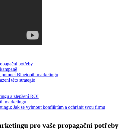
ropagační potřeby
í kampaně
ení pomocí Bluetooth marketingu
zení této strategie
tingu a zlepšení ROI
th​ marketingu
etingu: Jak se vyhnout ‍konfliktům a ochránit svou firmu
marketingu pro vaše propagační potřeby