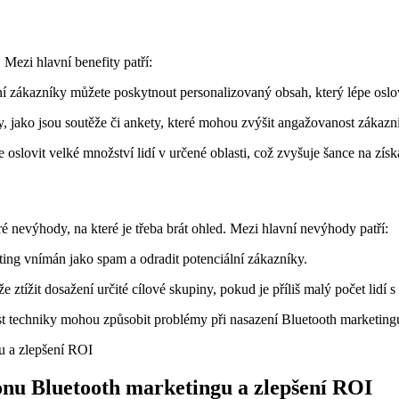
Mezi hlavní benefity⁢ patří:
 zákazníky můžete⁤ poskytnout personalizovaný​ obsah, který ⁤lépe ⁤oslo
jako jsou soutěže ⁤či ankety,⁢ které mohou zvýšit‍ angažovanost​ zákazn
oslovit velké​ množství lidí v určené oblasti, což zvyšuje šance na zí
ré nevýhody, na které je⁣ třeba brát ohled. Mezi hlavní nevýhody patří:
ng vnímán ⁣jako spam a odradit potenciální zákazníky.
ztížit dosažení určité cílové skupiny, pokud je příliš​ malý počet lidí
st ‌techniky mohou způsobit problémy při nasazení Bluetooth marketing
onu Bluetooth marketingu a zlepšení ROI