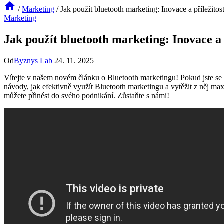
/
Marketing
/
Jak použít bluetooth marketing: Inovace a příležitost
Marketing
Jak použít bluetooth marketing: Inovace a p
Od
Byznys Lab
24. 11. 2025
Vítejte v⁣ našem novém článku o Bluetooth‌ marketingu! Pokud jste se ně
návody,⁣ jak ‍efektivně využít Bluetooth ⁣marketingu a vytěžit z něj max
můžete přinést do svého podnikání. Zůstaňte‍ s námi!