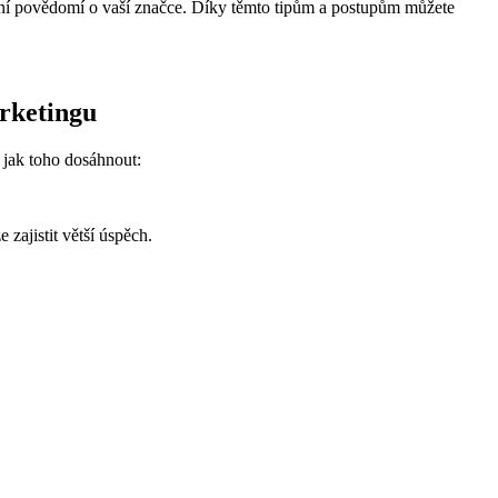
ní povědomí⁢ o ‍vaší značce. Díky ​těmto tipům a ‍postupům můžete
arketingu
, jak toho dosáhnout:
ajistit ⁤větší ‌úspěch.