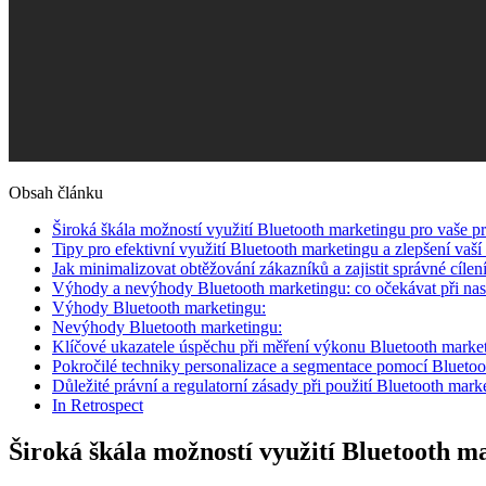
Obsah článku
Široká​ škála možností využití Bluetooth marketingu pro vaše p
Tipy pro efektivní využití Bluetooth ‌marketingu a zlepšení vaš
Jak ‍minimalizovat obtěžování zákazníků a‍ zajistit správné cíl
Výhody a nevýhody Bluetooth⁤ marketingu: co ⁣očekávat při nasa
Výhody Bluetooth ⁣marketingu:
Nevýhody Bluetooth marketingu:
Klíčové ukazatele úspěchu ⁣při měření výkonu Bluetooth marke
Pokročilé‍ techniky personalizace a segmentace pomocí Bluetoo
Důležité právní a regulatorní zásady při použití Bluetooth mark
In Retrospect
Široká​ škála možností využití Bluetooth 