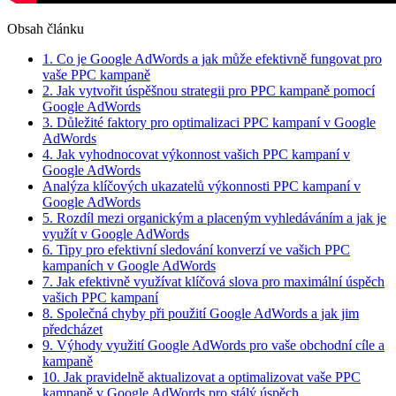
Obsah článku
1. Co je Google AdWords a jak může efektivně fungovat pro
vaše PPC kampaně
2. Jak vytvořit úspěšnou strategii pro PPC kampaně pomocí
Google AdWords
3. Důležité faktory pro optimalizaci PPC kampaní v Google
AdWords
4. Jak vyhodnocovat výkonnost vašich PPC kampaní v
Google AdWords
Analýza klíčových ukazatelů výkonnosti PPC kampaní v
Google AdWords
5. Rozdíl mezi organickým a placeným vyhledáváním a jak je
využít v Google AdWords
6. Tipy pro efektivní sledování konverzí ve vašich PPC
kampaních v Google AdWords
7. Jak efektivně využívat klíčová slova pro maximální úspěch
vašich PPC kampaní
8. Společná chyby při použití Google AdWords a jak jim
předcházet
9. Výhody využití Google AdWords pro vaše obchodní cíle a
kampaně
10. Jak pravidelně aktualizovat a optimalizovat vaše PPC
kampaně v Google AdWords pro stálý úspěch