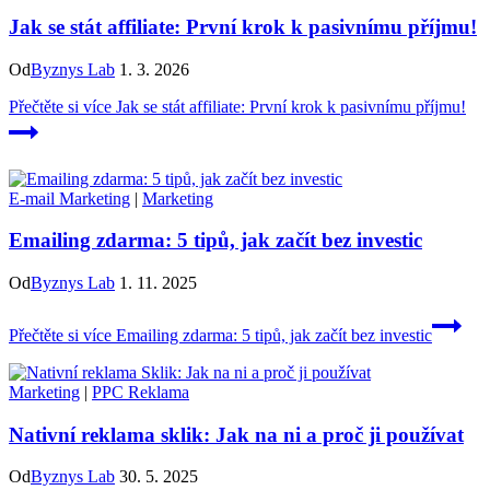
Jak se stát affiliate: První krok k pasivnímu příjmu!
Od
Byznys Lab
1. 3. 2026
Přečtěte si více
Jak se stát affiliate: První krok k pasivnímu příjmu!
E-mail Marketing
|
Marketing
Emailing zdarma: 5 tipů, jak začít bez investic
Od
Byznys Lab
1. 11. 2025
Přečtěte si více
Emailing zdarma: 5 tipů, jak začít bez investic
Marketing
|
PPC Reklama
Nativní reklama sklik: Jak na ni a proč ji používat
Od
Byznys Lab
30. 5. 2025