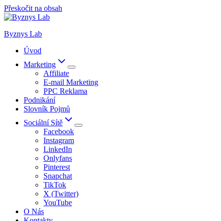
Přeskočit na obsah
Byznys Lab
Úvod
Marketing
Affiliate
E-mail Marketing
PPC Reklama
Podnikání
Slovník Pojmů
Sociální Sítě
Facebook
Instagram
LinkedIn
Onlyfans
Pinterest
Snapchat
TikTok
X (Twitter)
YouTube
O Nás
Kontakty