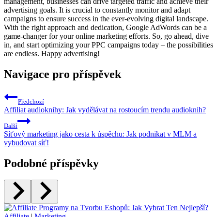
management, businesses can drive targeted traffic and achieve their
advertising goals. It is crucial to constantly monitor and adapt
campaigns to ensure success in the ever-evolving digital landscape.
With the right approach and dedication, Google AdWords can be a
game-changer for your online marketing efforts. So, go ahead, dive
in, and start optimizing your PPC campaigns today – the possibilities
are endless. Happy advertising!
Navigace pro příspěvek
Předchozí
Affiliat audioknihy: Jak vydělávat na rostoucím trendu audioknih?
Další
Síťový marketing jako cesta k úspěchu: Jak podnikat v MLM a
vybudovat síť!
Podobné příspěvky
Affiliate
|
Marketing