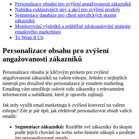
Personalizace obsahu pro zvýšení angažovanosti zákazníků
Nabídka exkluzivních slev a akcí pro zvýšení prodejů
Segmentace databáze pro cílení specifických skupin
zákazníků
Monitorování výsledků a průběžné zdokonalování strategie
emailového marketingu
To Wrap It Up
Personalizace obsahu pro zvýšení
angažovanosti zákazníků
Personalizace obsahu je klíčovým prvkem pro zvýšení
angažovanosti zákazníků na vašem eshopu. Jedním z nejlepších
nástrojů pro dosažení této personalizace je emailem marketing.
Emailing vám umožňuje oslovit vaše zákazníky s relevantními
informacemi a nabídkami, které je opravdu zajímají.
Jak tedy využít email marketingu k zvýšení konverzí na vašem
eshopu? Zde je pár tipů, jak efektivně personalizovat obsah vašich
emailů:
Segmentace zákazníků:
Rozdělte své zákazníky do skupin
podle jejich chování na webu nebo historie nákupů a posílejte
jim personalizované emaily.