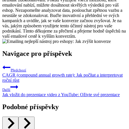
emailování nabízí, můžete dosáhnout skvělých výsledků pro váš
eshop. Nezapomeňte analyzovat data, poslouchat zpětnou vazbu a
neustále se zdokonalovat. Buďte inovativní a přehlední ve svých
kampaních a uvidíte, jak se vaše konverze začnou zvyšovat. Je na
vás, jakým způsobem využijete tento účinný nástroj pro vaše
podnikání. Tímto děkujeme za přečtení a přejeme hodně úspěchů na
vaší emailové cestě k vyšším konverzím.
Navigace pro příspěvek
Předchozí
CAGR (compound annual growth rate): Jak počítat a interpretovat
roční růst
Další
Jak vložit do prezentace video z YouTube: Oživte své prezentace
Podobné příspěvky