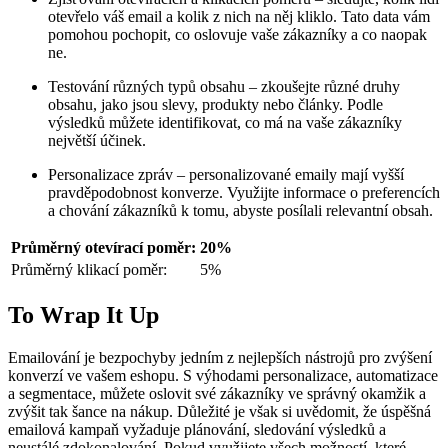
otevřelo váš email a kolik z nich na něj kliklo. Tato data vám
pomohou pochopit, co oslovuje vaše zákazníky a co naopak
ne.
Testování různých typů obsahu – zkoušejte různé druhy
obsahu, jako jsou slevy, produkty nebo články. Podle
výsledků můžete identifikovat, co má na vaše zákazníky
největší účinek.
Personalizace zpráv – personalizované emaily mají vyšší
pravděpodobnost konverze. Využijte informace o preferencích
a chování zákazníků k tomu, abyste posílali relevantní obsah.
Průměrný otevírací poměr:
20%
Průměrný klikací poměr:
5%
To Wrap It Up
Emailování je bezpochyby jedním z nejlepších nástrojů pro zvýšení
konverzí ve vašem eshopu. S výhodami personalizace, automatizace
a segmentace, můžete oslovit své zákazníky ve správný okamžik a
zvýšit tak šance na nákup. Důležité je však si uvědomit, že úspěšná
emailová kampaň vyžaduje plánování, sledování výsledků a
neustálé zdokonalování. Pokud využijete všech možností, které