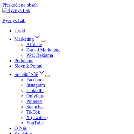
Přeskočit na obsah
Byznys Lab
Úvod
Marketing
Affiliate
E-mail Marketing
PPC Reklama
Podnikání
Slovník Pojmů
Sociální Sítě
Facebook
Instagram
LinkedIn
Onlyfans
Pinterest
Snapchat
TikTok
X (Twitter)
YouTube
O Nás
Kontakty