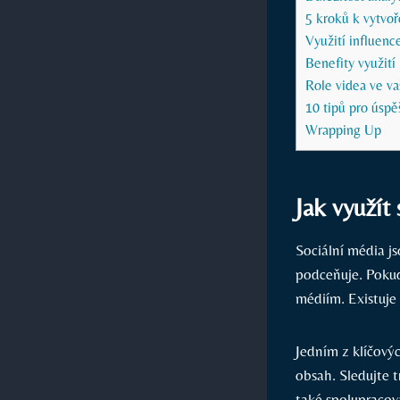
5 kroků k vytvoř
Využití influenc
Benefity využití
Role videa ve vaš
10⁢ tipů pro úsp
Wrapping Up
Jak využít
Sociální média ⁣j
podceňuje. Pokud 
médiím. Existuje 
Jedním z⁢ klíčovýc
obsah. Sledujte t
také spolupracova