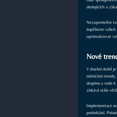
sledujících a zák
Nezapomeňte také
úspěšnost vašich 
optimalizovat vaš
Nové trend
V dnešní době je d
měnícími trendy. 
skupinu a vede k
získává stále vět
Implementace nov
podnikání. Pokud 