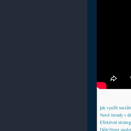
Jak využít sociá
Nové trendy v d
Efektivní strate
Důležitost analyt