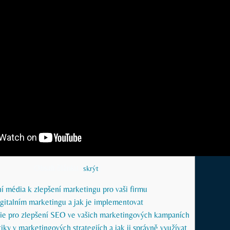
Obsah článku
[
skrýt
]
lní média k zlepšení marketingu pro vaši firmu
igitalním marketingu a jak je implementovat
gie pro zlepšení ⁤SEO ve vašich marketingových kampaních
iky v marketingových strategiích a jak⁢ ji správně využívat