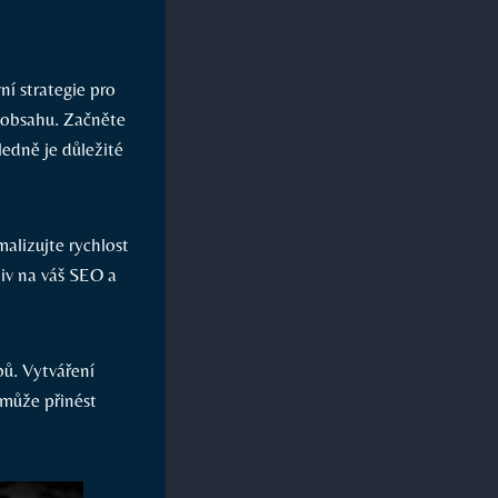
ní strategie pro
m obsahu. Začněte
sledně je důležité
malizujte rychlost
v ‍na váš ⁢SEO a
ů. Vytváření
 může přinést