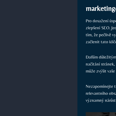
marketing
Pro dosažení úspě
zlepšení ‌SEO. Je
tím, že pečlivě ‍v
začlenit tato klíč
Dalším důležitým 
načítání stránek,
může zvýšit vaše 
Nezapomínejte ta
relevantního ​obs
významný nárůst ⁣