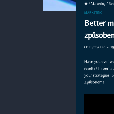
/
Marketing
/
Bet
MARKETING
Better m
způsobe
Od
Byznys Lab
19
Have you⁣ ever wo
results? In ‌our 
your strategies. 
Způsobem!