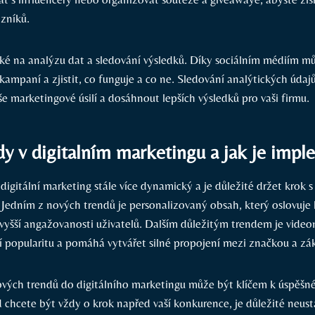
azníků.
 na analýzu​ dat a sledování výsledků. Díky sociálním médiím m
kampaní a zjistit, co funguje a co ⁣ne. Sledování analýtických údaj
e marketingové úsilí a dosáhnout lepších výsledků pro⁤ vaši firmu.
y v digitalním marketingu a jak je imp
igitální marketing stále více‌ dynamický a je ⁣důležité držet krok s 
Jedním z nových ​trendů je personalizovaný‍ obsah, který oslovuje 
 vyšší angažovanosti uživatelů. Dalším důležitým trendem je video
ší ⁣popularitu a pomáhá vytvářet silné propojení‍ mezi značkou ‍a z
ých​ trendů do digitálního marketingu ‌může být ⁢klíčem k úspěšné
chcete být vždy o krok napřed vaší konkurence, je důležité neustá