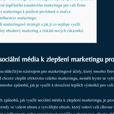
ení úspěšného emailového marketingu pro vaši⁤ firmu
er marketingu‍ k posílení povědomí o značce
 influencer⁣ marketingu:
í marketingové strategii a jak ji co nejlépe využít
ěšný obsahový marketing a ⁢získání nových zákazníků
 sociální média k zlepšení marketingu pro
sou důležitým nástrojem pro marketingové účely,⁢ který‍ mnoho firem
chcete ⁣zlepšit ‍efektivitu vašeho marketingu, neměli byste se vyhý
mnoho způsobů, jak je ‌využít k dosažení ​lepších výsledků pro⁢ vaši
h způsobů, jak využít sociální ⁣média k zlepšení ⁣marketingu, je ‌prav
rendy ve vašem oboru a vytvářejte obsah, který osloví vaši cílovo
t‍ s‌ influencery nebo organizovat soutěže a giveawaye, abyste ⁤získa