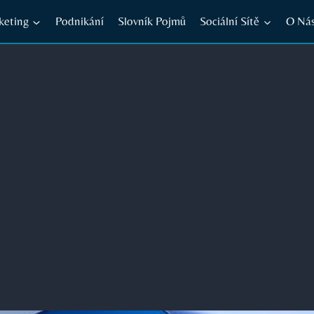
keting
Podnikání
Slovník Pojmů
Sociální Sítě
O Ná