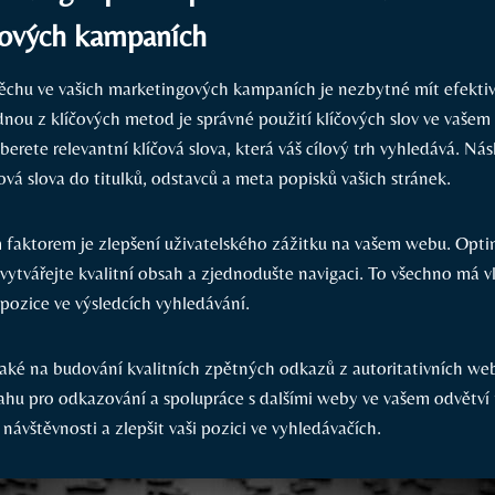
ových kampaních
chu‍ ve vašich marketingových ‌kampaních je nezbytné mít ‍efektiv
dnou z klíčových metod je správné ⁤použití klíčových slov ve vaše
yberete relevantní⁤ klíčová slova, ⁢která ‌váš cílový trh vyhledává. Ná
ová slova do titulků, odstavců a meta ⁣popisků vašich ⁣stránek.
faktorem je⁣ zlepšení uživatelského zážitku ‍na vašem webu. ⁤Opti
 vytvářejte kvalitní obsah a zjednodušte navigaci. To všechno má⁢ vli
pozice ve výsledcích vyhledávání.
ké na budování kvalitních zpětných odkazů z autoritativních web
ahu pro ⁤odkazování a spolupráce‍ s dalšími weby ve vašem odvětví
návštěvnosti ‌a zlepšit vaši pozici ve vyhledávačích.