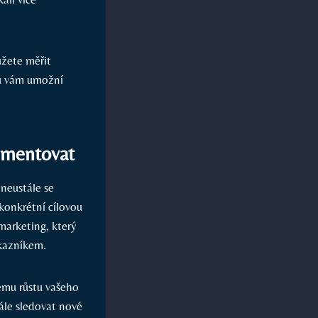
ůžete měřit
ů vám umožní ​
lementovat
neustále se⁣
konkrétní⁤ cílovou
marketing, který
ákazníkem.
mu ‌růstu‍ vašeho
le sledovat⁣ nové