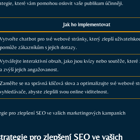
rategie, ‌které vám⁣ pomohou oslovit vaše publikum účinněji.
Jak ho implementovat
Vytvořte chatbot‍ pro své webové ‍stránky, který zlepší uživatelsk
pomůže zákazníkům​ s jejich dotazy.
Vytvářejte interaktivní⁣ obsah, jako jsou kvízy nebo soutěže, které 
a zvýší ‍jejich angažovanost.
Zaměřte se na správná klíčová slova ‍a optimalizujte své webové s
vyhledávače, abyste⁢ zlepšili svou online viditelnost.
strategie pro zlepšení ⁤SEO ve vašich