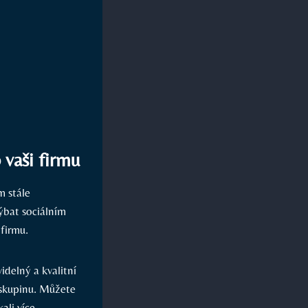
 vaši firmu
 ‍stále
bat⁣ sociálním‌
 firmu.
idelný⁣ a kvalitní
u skupinu. Můžete
li více⁢