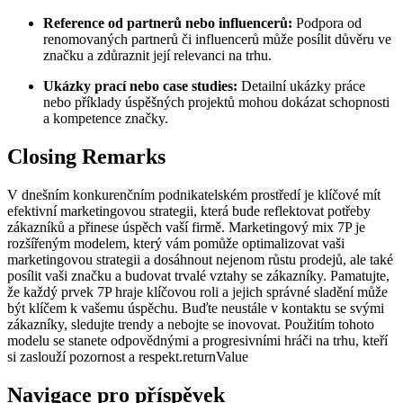
Reference ‍od ‌partnerů nebo influencerů:
Podpora od
renomovaných partnerů‍ či influencerů může​ posílit důvěru ​ve
značku​ a zdůraznit její relevanci⁢ na trhu.
Ukázky prací nebo case studies:
Detailní ukázky práce
nebo příklady úspěšných projektů mohou dokázat schopnosti
a kompetence značky.
Closing Remarks
V dnešním konkurenčním podnikatelském prostředí je klíčové mít
efektivní⁤ marketingovou strategii, která ⁣bude reflektovat potřeby
zákazníků a přinese úspěch vaší firmě. ‌Marketingový mix 7P je
rozšířeným modelem, který vám ​pomůže optimalizovat vaši
marketingovou strategii a dosáhnout‍ nejenom růstu prodejů, ale také
posílit vaši značku a budovat⁤ trvalé vztahy⁣ se zákazníky. Pamatujte,
že každý prvek 7P hraje klíčovou roli a jejich správné sladění může
⁣být⁢ klíčem k vašemu úspěchu.⁤ Buďte‍ neustále ⁣v kontaktu se svými
zákazníky, sledujte trendy a nebojte se inovovat. Použitím tohoto
modelu se stanete odpovědnými a progresivními hráči na trhu,⁣ kteří
si zaslouží‌ pozornost a respekt.returnValue
Navigace pro příspěvek