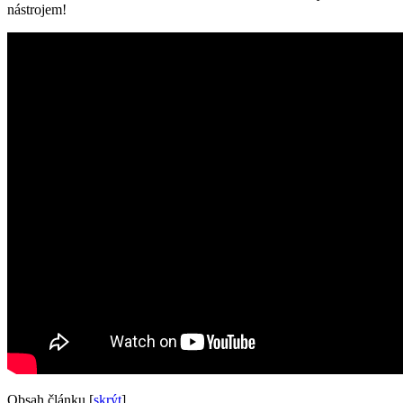
nástrojem!
Obsah článku
[
skrýt
]