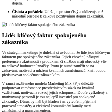
dojem.
Čistota a pořádek:
Udržujte prostor čistý a uklizený,⁣ což
následně přispěje k celkově pozitivnímu dojmu zákazníků.
Lidé: klíčový ⁣faktor spokojeného
zákazníka
Ve strategii marketingu je důležité si uvědomit, že⁢ lidé ⁣jsou ⁤klíčovým
faktorem pro spokojeného zákazníka. Jejich chování, nákupní
preference a zkušenosti s produktem či službou mají obrovský vliv
na celkové hodnocení značky. Proto je nutné zaměřit⁢ se na
získávání, motivaci a udržení kvalitních zaměstnanců, kteří budou
představovat společnost zákazníkům.
V rámci rozšířeného modelu​ Marketing‍ Mix 7P je důležité
podporovat zaměstnance prostřednictvím sázek na kvalitní
vzdělávání, motivaci a rozvoj jejich schopností. Dobře vyškolený a
motivovaný personál je tou nejlepší investicí pro spokojené
zákazníky. Důraz by měl ‌být kladen i na vytvoření příjemné
pracovní atmosféry a efektivní komunikační kanály mezi
zaměstnanci a⁤ managementem.