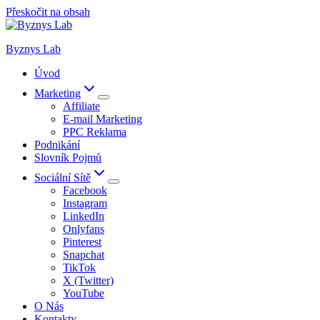
Přeskočit na obsah
Byznys Lab
Úvod
Marketing
Affiliate
E-mail Marketing
PPC Reklama
Podnikání
Slovník Pojmů
Sociální Sítě
Facebook
Instagram
LinkedIn
Onlyfans
Pinterest
Snapchat
TikTok
X (Twitter)
YouTube
O Nás
Kontakty