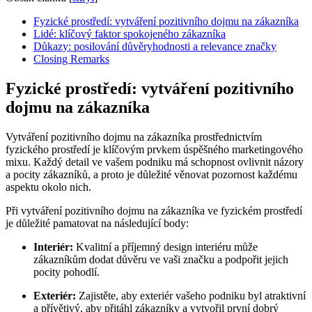
Fyzické prostředí: vytváření pozitivního dojmu na zákazníka
Lidé: klíčový ⁣faktor spokojeného zákazníka
Důkazy: posilování důvěryhodnosti a relevance značky
Closing Remarks
Fyzické prostředí: vytváření pozitivního
dojmu na zákazníka
Vytváření pozitivního dojmu ‌na zákazníka prostřednictvím
fyzického prostředí je klíčovým prvkem úspěšného marketingového
mixu. Každý detail ve vašem podniku má schopnost ‌ovlivnit názory
a pocity zákazníků, a ‌proto je důležité věnovat pozornost každému
aspektu⁤ okolo‍ nich.
Při vytváření pozitivního dojmu na ⁤zákazníka ve fyzickém​ prostředí
je důležité pamatovat na následující body:
Interiér:
Kvalitní a⁢ příjemný design interiéru může
‍zákazníkům ‍dodat důvěru ve vaši značku a podpořit jejich
pocity pohodlí.
Exteriér:
Zajistěte, aby exteriér vašeho podniku byl atraktivní
a přívětivý, ‌aby přitáhl zákazníky a vytvořil první dobrý ​