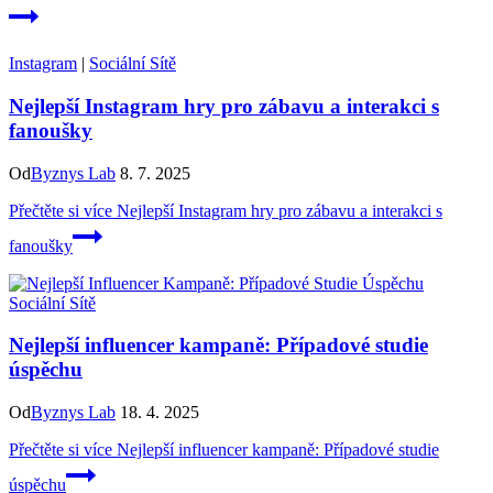
Instagram
|
Sociální Sítě
Nejlepší Instagram hry pro zábavu a interakci s
fanoušky
Od
Byznys Lab
8. 7. 2025
Přečtěte si více
Nejlepší Instagram hry pro zábavu a interakci s
fanoušky
Sociální Sítě
Nejlepší influencer kampaně: Případové studie
úspěchu
Od
Byznys Lab
18. 4. 2025
Přečtěte si více
Nejlepší influencer kampaně: Případové studie
úspěchu