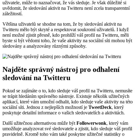
uživatele, může to naznačovat, že vás sleduje. Je však důležité si
uvědomit, že sledování aktivit na Twitteru není zcela transparentní
záležitostí.
Většina uživatelů se shodne na tom, že by sledování aktivit na
Twitteru mělo být skryté a respektovat soukromí uživatelů. I když
není možné zjistit přesně, kdo prohlíží váš profil na Twitteru, měli
byste si být vědomi toho, že vaše aktivity na sociální síti mohou být
sledovány a analyzovány různými způsoby.
Najděte správný nástroj pro odhalení
sledování na Twitteru
Pokud se zajímáte o to, kdo sleduje váš profil na Twitteru, nemusíte
se trápit hledáním správného nástroje. Existuje několik užitečných
aplikací, které vám umožní odhalit, kdo sleduje vaše aktivity na této
sociální síti. Jednou z nejlepších možností je
TweetDeck
, který
poskytuje detailní informace o vašich sledovatelích a aktivitách.
Další užitečnou alternativou může být
Followerwonk
, který vám
umožňuje analyzovat své sledovatele a zjistit, kdo sleduje váš profil
pravidelně. Kromě toho vám také poskytne užitečné statistiky o