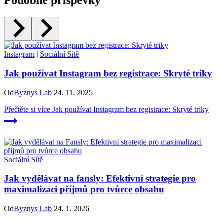
Podobné příspěvky
Instagram
|
Sociální Sítě
Jak používat Instagram bez registrace: Skryté triky
Od
Byznys Lab
24. 11. 2025
Přečtěte si více
Jak používat Instagram bez registrace: Skryté triky
Sociální Sítě
Jak vydělávat na fansly: Efektivní strategie pro
maximalizaci příjmů pro tvůrce obsahu
Od
Byznys Lab
24. 1. 2026