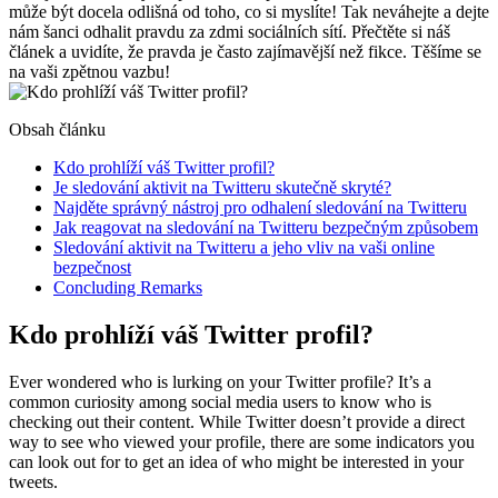
může být docela odlišná od toho, co si myslíte! Tak neváhejte a dejte
nám šanci odhalit pravdu za zdmi sociálních sítí. Přečtěte si náš
článek a uvidíte, že pravda je často zajímavější než fikce. Těšíme se
na vaši zpětnou vazbu!
Obsah článku
Kdo prohlíží váš Twitter profil?
Je sledování aktivit na Twitteru skutečně skryté?
Najděte správný nástroj pro odhalení sledování na Twitteru
Jak reagovat na sledování na Twitteru bezpečným způsobem
Sledování aktivit na Twitteru a jeho vliv na vaši online
bezpečnost
Concluding Remarks
Kdo prohlíží váš Twitter profil?
Ever wondered who is lurking on your Twitter profile? It’s a
common curiosity among social media users to know who is
checking out their content. While Twitter doesn’t provide a direct
way to see who viewed your profile, there are some indicators you
can look out for to get an idea of who might be interested in your
tweets.