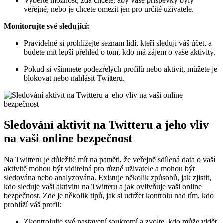
Vyberte možnost, zda chcete, aby vaše příspěvky byly
veřejné, nebo je chcete omezit jen pro určité uživatele.
Monitorujte své sledující:
Pravidelně si prohlížejte seznam lidí, kteří sledují váš účet, a
budete mít lepší přehled o tom, kdo má zájem o vaše aktivity.
Pokud si všimnete podezřelých profilů nebo aktivit, můžete je
blokovat nebo nahlásit Twitteru.
Sledování aktivit na Twitteru a jeho vliv
na vaši online bezpečnost
Na Twitteru je důležité mít na paměti, že veřejně sdílená data o vaší
aktivitě mohou být viditelná pro různé uživatele a mohou být
sledována nebo analyzována. Existuje několik způsobů, jak zjistit,
kdo sleduje vaši aktivitu na Twitteru a jak ovlivňuje vaši online
bezpečnost. Zde je několik tipů, jak si udržet kontrolu nad tím, kdo
prohlíží váš profil:
Zkontrolujte své nastavení soukromí a zvolte, kdo může vidět