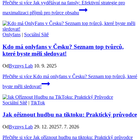
Přečtěte si více
Jak vydělávat na fansly: Efektivní strategie pro
maximalizaci příjmů pro tvůrce obsahu
Onlyfans
|
Sociální Sítě
Kdo má onlyfans v Česku? Seznam top tvůrců,
které byste měli sledovat!
Od
Byznys Lab
10. 9. 2025
Přečtěte si více
Kdo má onlyfans v Česku? Seznam top tvůrců, které
byste měli sledovat!
Sociální Sítě
|
TikTok
Jak oříznout hudbu na tiktoku: Praktický průvodce
Od
Byznys Lab
29. 12. 2025
7. 7. 2026
Přečtěte si více
Jak oříznout hudbu na tiktoku: Praktický průvodce