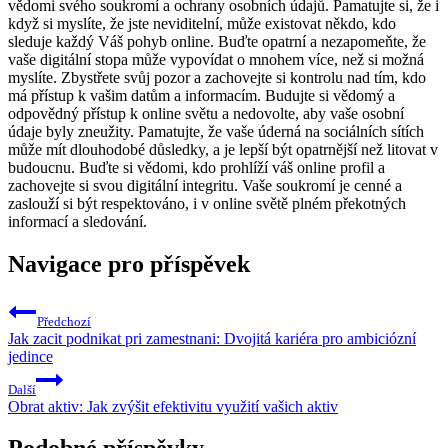
vědomi svého soukromí a ochrany osobních údajů. Pamatujte si, že i
když si myslíte, že jste neviditelní, může existovat někdo, kdo
sleduje každý Váš pohyb online. Buďte opatrní a nezapomeňte, že
vaše digitální stopa může vypovídat o mnohem více, než si možná
myslíte. Zbystřete svůj pozor a zachovejte si kontrolu nad tím, kdo
má přístup k vašim datům a informacím. Budujte si vědomý a
odpovědný přístup k online světu a nedovolte, aby vaše osobní
údaje byly zneužity. Pamatujte, že vaše úderná na sociálních sítích
může mít dlouhodobé důsledky, a je lepší být opatrnější než litovat v
budoucnu. Buďte si vědomi, kdo prohlíží váš online profil a
zachovejte si svou digitální integritu. Vaše soukromí je cenné a
zaslouží si být respektováno, i v online světě plném překotných
informací a sledování.
Navigace pro příspěvek
Předchozí
Jak zacit podnikat pri zamestnani: Dvojitá kariéra pro ambiciózní
jedince
Další
Obrat aktiv: Jak zvýšit efektivitu využití vašich aktiv