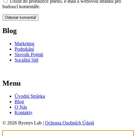
Uložit do prohlížeče jméno, e-mail a webovou stránku pro
budoucí komentáře.
Blog
Marketing
Podnikání
Slovník Pojmů
Sociální Sítě
Menu
Úvodní Stránka
Blog
O Nás
Kontakty
© 2026 Byznys Lab |
Ochrana Osobních Údajů