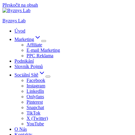
Přeskočit na obsah
Byznys Lab
Úvod
Marketing
Affiliate
E-mail Marketing
PPC Reklama
Podnikání
Slovník Pojmů
Sociální Sítě
Facebook
Instagram
LinkedIn
Onlyfans
Pinterest
Snapchat
TikTok
X (Twitter)
YouTube
O Nás
Kontakty