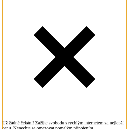
Už žádné čekání! Zažijte svobodu s rychlým internetem za nejlepší
cenu. Nenechte se omezovat pomalým připojením.