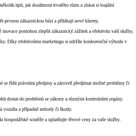
olik tipů, jak dosáhnout trvalého růstu a získat si loajální
vět pevnou zákaznickou bázi a přilákají nové klienty.
 inovace pomohou zlepšit zákaznický zážitek a efektivitu vaší služby.
zníky. Díky efektivnímu marketingu si udržíte konkurenční výhodu v
tné se řídit právními předpisy a zároveň předjímat možné problémy či
ohli dostat do problémů se zákony a různými kontrolními orgány.
vá vozidla a případné nehody či škody.
a hospodářské soutěže a uplatňujte férové ceny za vaše služby.