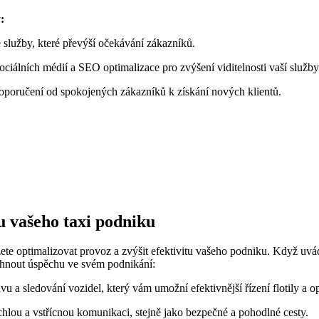
:
 služby, které převýší očekávání zákazníků.
sociálních médií a SEO optimalizace pro zvýšení viditelnosti vaší služby
doporučení od spokojených zákazníků k získání nových klientů.
tu vašeho taxi podniku
e optimalizovat provoz a zvýšit efektivitu vašeho podniku. Když uvádíte
osáhnout úspěchu ve svém podnikání:
u a sledování vozidel, který vám umožní efektivnější řízení flotily a op
hlou a vstřícnou komunikaci, stejně jako bezpečné a pohodlné cesty.