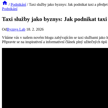
/
Podnikání
/
Taxi služby jako byznys: Jak podnikat taxi a předje
Podnikání
Taxi služby jako byznys: Jak podnikat taxi
Od
Byznys Lab
18. 2. 2026
Vítáme vás v našem novém blogu zabývajícím se taxi službami jako luk
Připravte se na inspirativní a informativní článek plný užitečných tip