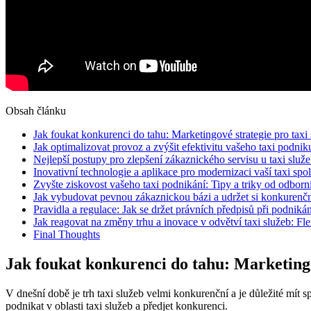
Obsah článku
Jak foukat konkurenci do tahu: Marketingové strategie pro taxi
Jak optimalizovat provoz a zvýšit efektivitu vašeho taxi podnik
Nejlepší postupy pro zlepšení zákaznického servisu u taxi služ
Inovativní technologie a aplikace pro modernizaci vaší taxi spo
Zvyšte ziskovost vašeho taxi podnikání: Tipy a triky od odborn
Jak vybudovat pevnou zákaznickou bázi a udržet si konkurenčn
Pravidla a regulace: Jak se držet právních předpisů při podnikání
Jak reagovat na změny trhu a inovace v odvětví taxi služeb: Fle
Final Thoughts
Jak foukat konkurenci do tahu: Marketingo
V dnešní době je trh taxi služeb velmi konkurenční a je důležité mít sp
podnikat v oblasti taxi služeb a předjet konkurenci.