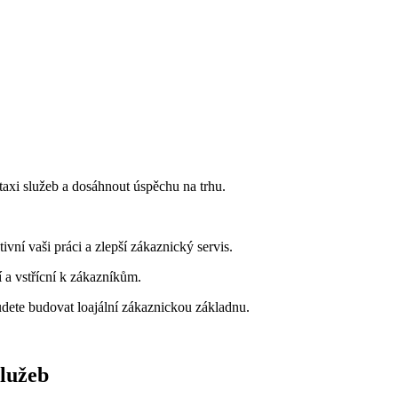
 taxi služeb a dosáhnout úspěchu na trhu.
ivní vaši práci a zlepší zákaznický servis.
 a vstřícní k zákazníkům.
udete budovat loajální zákaznickou základnu.
služeb