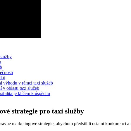
 služby
u
eb
lečnosti
íků
í výhodu v rámci taxi služeb
 v oblasti taxi služeb
xibilita je klíčem k úspěchu
vé strategie pro taxi služby
rávné marketingové strategie, abychom předstihli ostatní konkurenci a zí