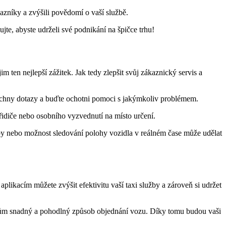
kazníky a zvýšili povědomí o vaší službě.
te, abyste udrželi své podnikání na špičce trhu!
m ten nejlepší zážitek. Jak tedy zlepšit svůj zákaznický servis a
šechny dotazy a buďte ochotni pomoci s jakýmkoliv problémem.
řidiče nebo osobního vyzvednutí na místo určení.
atby nebo možnost sledování polohy vozidla v reálném čase může udělat
plikacím můžete zvýšit efektivitu vaší taxi služby a zároveň si udržet
íkům snadný a pohodlný způsob objednání vozu. Díky tomu budou vaši