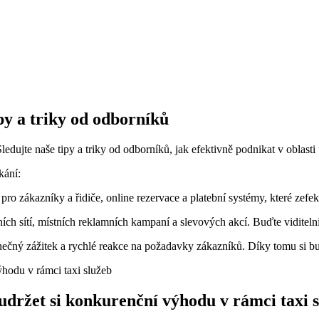
py a triky od odborníků
edujte naše tipy a triky od odborníků, jak efektivně podnikat v oblasti
kání:
pro zákazníky a řidiče, online rezervace a platební systémy, které zefekt
ch sítí, místních reklamních kampaní a slevových akcí. Buďte viditelní
inečný zážitek a rychlé reakce na požadavky zákazníků. Díky tomu si b
držet si konkurenční výhodu v rámci taxi 