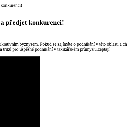
t konkurenci!
 a předjet konkurenci!
rativním byznysem. Pokud se zajímáte o podnikání v této oblasti a chce
ů a triků pro úspěšné podnikání v taxikářském průmyslu.zeptají