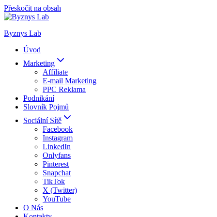
Přeskočit na obsah
Byznys Lab
Úvod
Marketing
Affiliate
E-mail Marketing
PPC Reklama
Podnikání
Slovník Pojmů
Sociální Sítě
Facebook
Instagram
LinkedIn
Onlyfans
Pinterest
Snapchat
TikTok
X (Twitter)
YouTube
O Nás
Kontakty