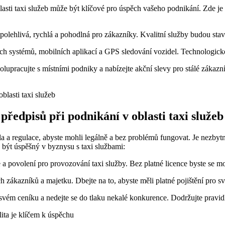
i taxi služeb může být klíčové pro úspěch vašeho podnikání. Zde je něk
 spolehlivá, rychlá a pohodlná pro zákazníky. Kvalitní služby budou sta
ích systémů, mobilních aplikací a GPS sledování vozidel. Technologické
polupracujte s místními podniky a nabízejte akční slevy pro stálé záka
předpisů při podnikání v oblasti taxi služeb
dla a regulace, abyste mohli legálně a bez problémů fungovat. Je nezby
a být úspěšný v byznysu s taxi službami:
a povolení pro provozování taxi služby. Bez platné licence byste se m
zákazníků a majetku. Dbejte na to, abyste měli platné pojištění pro s
svém ceníku a nedejte se do tlaku nekalé konkurence. Dodržujte pravidl