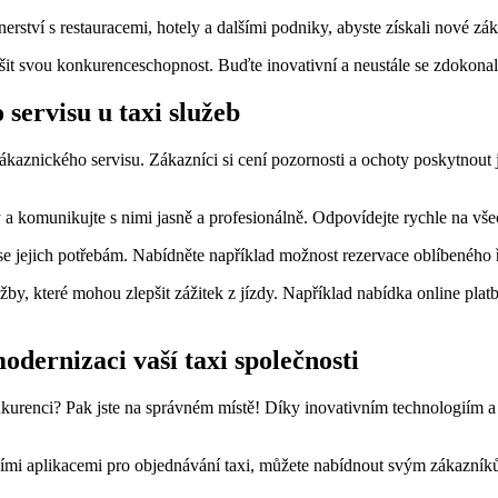
nerství s restauracemi, hotely a dalšími podniky, abyste získali nové zá
šit svou konkurenceschopnost. Buďte inovativní a neustále se zdokonaluj
 servisu u taxi služeb
ákaznického servisu. Zákazníci si cení pozornosti a ochoty poskytnout ji
a komunikujte s nimi jasně a profesionálně. Odpovídejte rychle na v
se jejich potřebám. Nabídněte například možnost rezervace oblíbeného 
žby, které mohou zlepšit zážitek z jízdy. Například nabídka online pl
odernizaci vaší taxi společnosti
nkurenci? Pak jste na správném místě! Díky inovativním technologiím a a
lními aplikacemi pro objednávání taxi, můžete nabídnout svým zákazn