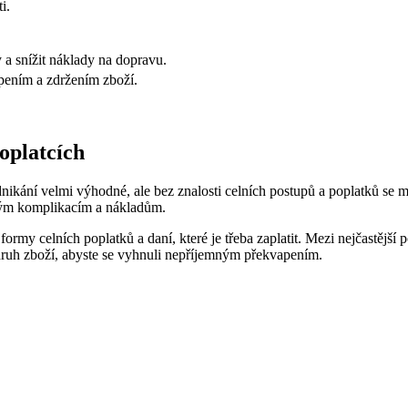
i.
 a snížit náklady na dopravu.
pením a zdržením zboží.
oplatcích
ikání velmi výhodné, ale bez znalosti celních postupů a poplatků se m
čným komplikacím a nákladům.
formy celních poplatků a daní, které je třeba zaplatit. Mezi nejčastější
í druh zboží, abyste se vyhnuli nepříjemným překvapením.