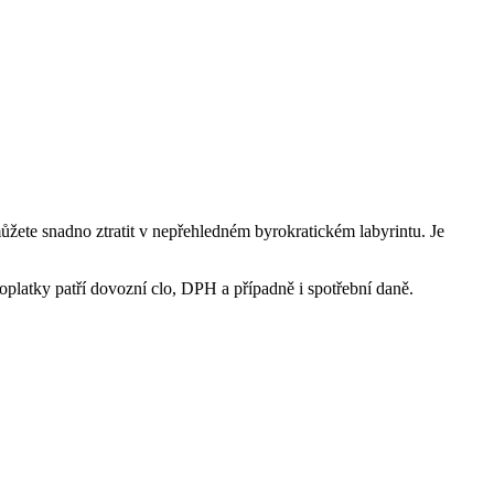
ůžete snadno ztratit v nepřehledném byrokratickém labyrintu. Je
 poplatky patří dovozní clo, DPH a případně i spotřební daně.