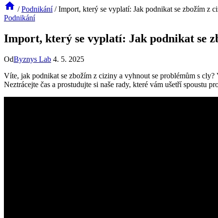
/
Podnikání
/
Import, který se vyplatí: Jak podnikat se zbožím z ciz
Podnikání
Import, který se vyplatí: Jak podnikat se zb
Od
Byznys Lab
4. 5. 2025
Víte, jak podnikat se zbožím z ciziny a vyhnout se problémům s cly?
Neztrácejte čas a prostudujte si naše rady, které vám ušetří spoustu p