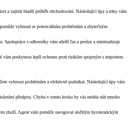
et a zajistit hladší průběh obchodování. Následující tipy a triky vám
vám pomůže vyhnout se potenciálním problémům a zbytečným
. Spolupráce s odborníky vám ušetří čas a peníze a minimalizuje
telé vám poskytnou lepší ochranu proti rizikům spojeným s importem.
ůžete vyhnout problémům a efektivně podnikat. Následující tipy vám
cleárními předpisy. Chyba v tomto kroku by vás mohla stát mnoho
zem zboží. Agent vám pomůže navigovat složitým byrokratickým