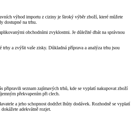
ních výhod importu z ciziny je široký výběr zboží, které můžete
ly dostupné na trhu.
omplikovanými obchodními zvyklostmi. Je důležité dbát na správnou
trhy a zvýšit vaše zisky. Důkladná příprava a analýza trhu jsou
ás připravili seznam zajímavých trhů, kde se vyplatí nakupovat zboží
příjemným překvapením při clech.
odavatele a jeho schopnost dodržet lhůty dodávek. Rozhodně se vyplatí
k dokážete adekvátně rozjet.