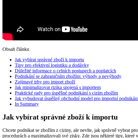
Obsah článku
Jak vybírat správné zboží k importu
Tipy pro efektivní logistiku a dodávky
Důležité informace o celních postupech a poplatcích
Podnikání se zahraničním zbožím: výhody a nevýhody
Zajímavé trhy pro import zboží
Jak minimalizovat rizika spojená s importem
Praktické rady pro úspěšné podnikání s cizím zbožím
Jak vybudovat úspěšný obchodní model pro importní podnikán
In Summary
Jak vybírat správné zboží k importu
Chcete podnikat se zbožím z ciziny, ale nevíte, jak správně vybrat pro
procedurách a maximalizovali své zisky. Zde jsou některé tipy, které