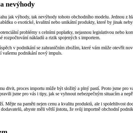
 a nevýhody
vahu jak výhody, tak nevýhody tohoto obchodního modelu. Jednou z hlav
ídku o exotické, kvalitní nebo unikátní produkty, které by jinak neby
otenciální problémy s celními poplatky, nejasnou legislativou nebo k
é rozpočtování nákladů a rizik spojených s importem.
úspěch v podnikání se zahraničním zbožím, které vám může otevřít nové 
dí vašemu podnikání nový impuls.
u divit, proces importu může být složitý a plný pastí. Proto jsme pro v
pravili jsme pro vás i tipy, jak se vyhnout nebezpečným situacím a ne
í. Mějte na paměti nejen cenu a kvalitu produktů, ale i spolehlivost d
dodavatelů, abyste měli větší jistotu, že svůj importně obchodní podni
tem