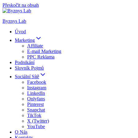
Přeskočit na obsah
Byznys Lab
Úvod
Marketing
Affiliate
E-mail Marketing
PPC Reklama
Podnikání
Slovník Pojmů
Sociální Sítě
Facebook
Instagram
LinkedIn
Onlyfans
Pinterest
Snapchat
TikTok
X (Twitter)
YouTube
O Nás
Kontakty