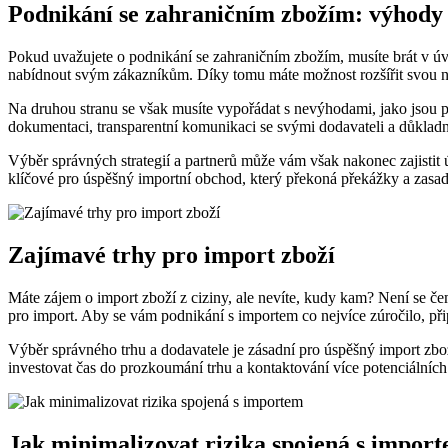
Podnikání se zahraničním zbožím: výhody
Pokud uvažujete o podnikání se zahraničním zbožím, musíte brát v ú
nabídnout svým zákazníkům. Díky tomu máte možnost rozšířit svou nab
Na druhou stranu se však musíte vypořádat s nevýhodami, jako jsou p
dokumentaci, transparentní komunikaci se svými dodavateli a důkladn
Výběr správných strategií a partnerů může vám však nakonec zajistit 
klíčové pro úspěšný importní obchod, který překoná překážky a zasa
Zajímavé trhy pro import zboží
Máte zájem o import zboží z ciziny, ale nevíte, kudy kam? Není se čem
pro import. Aby se vám podnikání s importem co nejvíce zúročilo, při
Výběr správného trhu a dodavatele je zásadní pro úspěšný import zbož
investovat čas do prozkoumání trhu a kontaktování více potenciálních 
Jak minimalizovat rizika spojená s impor