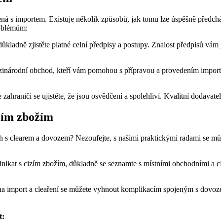
jená s importem. Existuje několik způsobů, jak tomu lze úspěšně předcház
roblémům:
důkladně zjistěte platné celní předpisy a postupy. Znalost předpisů 
inárodní obchod, kteří vám pomohou s přípravou a provedením importu
 zahraničí se ujistěte, že jsou osvědčení a spolehliví. Kvalitní dodava
izím zbožím
ých s clearem a dovozem? Nezoufejte, s našimi praktickými radami se m
dnikat s cizím zbožím, důkladně se seznamte s místními obchodními a 
 na import a cleaření se můžete vyhnout komplikacím spojeným s dovo
t: