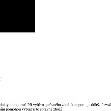
í
dukty k importu? Při výběru správného zboží k importu je důležité zvážit
 vám pomohou vybrat si to správné zboží: