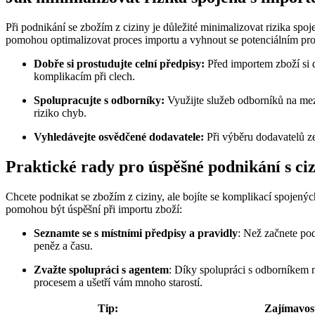
Při podnikání se zbožím z ciziny je důležité minimalizovat rizika spo
pomohou optimalizovat proces importu a vyhnout se potenciálním p
Dobře si prostudujte celní předpisy:
Před importem zboží si 
komplikacím při clech.
Spolupracujte s odborníky:
Využijte služeb odborníků na mez
riziko chyb.
Vyhledávejte osvědčené dodavatele:
Při výběru dodavatelů ze
Praktické rady pro úspěšné podnikání s c
Chcete podnikat se zbožím z ciziny, ale bojíte se komplikací spojen
pomohou být úspěšní při importu zboží:
Seznamte se s místními předpisy a pravidly
: Než začnete po
peněz a času.
Zvažte spolupráci s agentem
: Díky spolupráci s odborníkem
procesem a ušetří vám mnoho starostí.
Tip:
Zajímavos