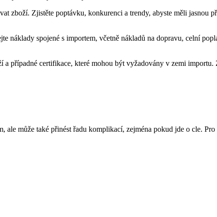
at zboží. Zjistěte poptávku, konkurenci a trendy, abyste měli jasnou 
te náklady spojené s importem, včetně nákladů na dopravu, celní poplat
 a případné certifikace, které mohou být vyžadovány v zemi importu. Z
ale může také přinést řadu komplikací, zejména pokud jde o cle. Pro e