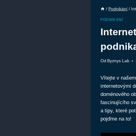
/
Podnikání
/
In
PODNIKÁNÍ
Interne
podnika
Od
Byznys Lab
Vítejte v naše
internetovými 
doménového obc
fascinujícího 
a tipy, které p
pojďme na to!