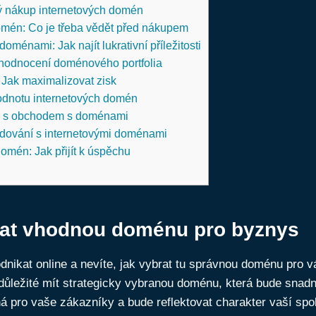
ý nákup internetových domén
omén: Co je třeba vědět před nákupem
doménami: Jak najít lukrativní příležitosti
zhodnocení doménového portfolia
Jak maximalizovat zisk
odnotu internetových domén
á s obchodem s doménami
odování s internetovými doménami
omén: Jak přijít k úspěchu
rat vhodnou doménu pro byznys
dnikat online a nevíte, jak vybrat tu správnou doménu pro 
důležité mít strategicky vybranou doménu, která bude snad
 pro vaše zákazníky a bude reflektovat charakter vaší spol