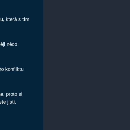
, která s tím
ěji něco
o konfliktu
, proto si
e jisti.