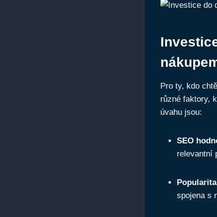
Investic
nákupe
Pro ty, kdo cht
různé faktory, k
úvahu jsou:
SEO hodn
relevantní
Popularit
spojena s 