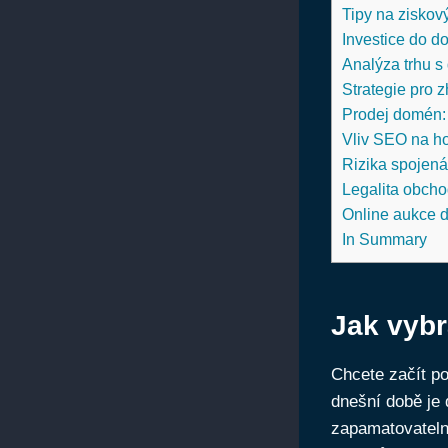
Tipy na ziskov
Investice do d
Analýza trhu s 
Strategie pro 
Prodej domén: 
Vliv SEO na h
Rizika spojen
Legalita obch
Online aukce d
In Summary
Jak vyb
Chcete začít po
dnešní době je 
zapamatovatelná