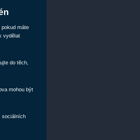
én
, pokud máte
 vydělat
jte do těch,
lova mohou být
sociálních