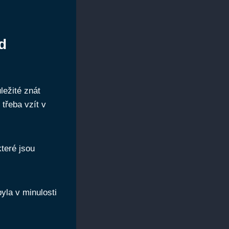
d
ležité znát
 třeba vzít v
teré jsou
yla v minulosti