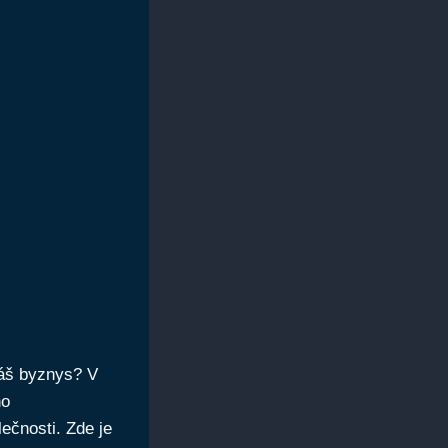
váš byznys? V
no
ečnosti. Zde je