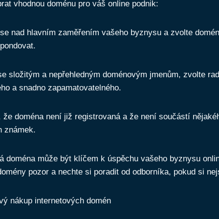
ybrat vhodnou doménu pro váš online podnik:
se nad hlavním zaměřením vašeho byznysu a zvolte doménu
pondovat.
se složitým a nepřehledným doménovým jmenům, zvolte rad
ho a snadno zapamatovatelného.
, že doména není již registrovaná a že není součástí nějakéh
h známek.
á doména může být klíčem k úspěchu vašeho byznysu online
domény pozor a nechte si poradit od odborníka, pokud si nejst