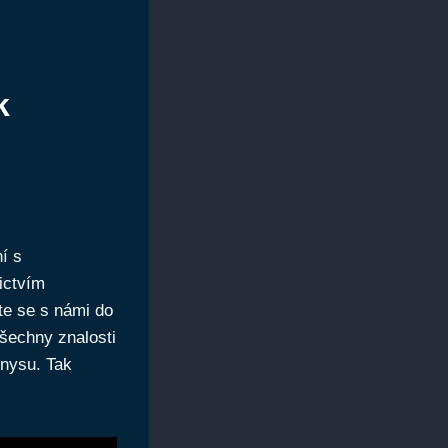
k
í s
ictvím
te se s námi do
šechny znalosti
znysu. Tak