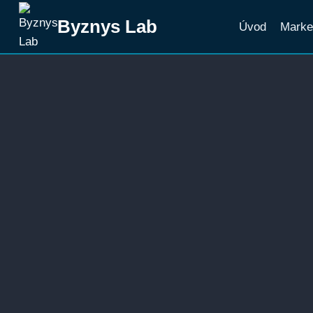
Přeskočit
Byznys Lab
Úvod
Marke
na
obsah