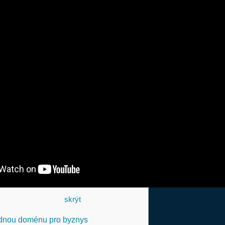
Obsah článku
[
skrýt
]
odnou doménu pro byznys