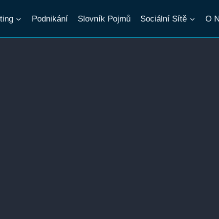
ting
Podnikání
Slovník Pojmů
Sociální Sítě
O 