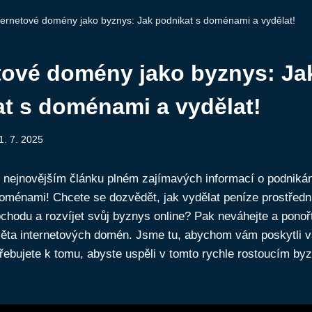
ternetové domény jako byznys: Jak podnikat s doménami a vydělat!
tové domény jako byznys: Ja
t s doménami a vydělat!
1. 7. 2025
m nejnovějším článku plném zajímavých informací o podnikán
doménami! Chcete se dozvědět, jak vydělat peníze prostředn
hodu a rozvíjet svůj byznys online? Pak neváhejte a ponoř
světa internetových domén. Jsme tu, abychom vám poskytli v
otřebujete k tomu, abyste uspěli v tomto rychle rostoucím by