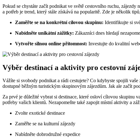
Pokud se chystáte začít podnikat ve světě cestovního ruchu, zájezdy
a potřeb je trend, který stále získává na popularitě. Zde je několik ti
Zaměřte se na konkrétní cílovou skupinu:
Identifikujte si s
Nabídněte unikátní zážitky:
Zákazníci dnes hledají nezapomen
Vytvořte silnou online přítomnost:
Investujte do kvalitní web
Výběr destinací a aktivity pro cestovní záj
Vážíte si svobody podnikat a rádi cestujete? Co kdybyste spojili vaše z
dostupné běžným turistickým skupinovým zájezdům. Jak ale začít pod
Za prvé je důležité vybrat si destinace, které osloví cílovou skupinu 
potřeby vašich klientů. Nezapomeňte také zapojit místní aktivity a zá
Zvolte exotické destinace
Zaměřte se na kulturní zájezdy
Nabídněte dobrodružné expedice