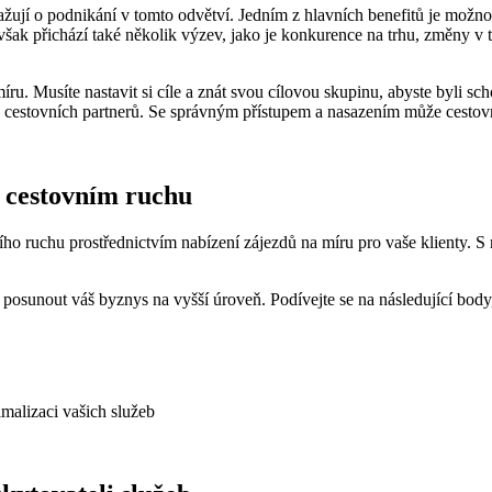
žují o podnikání v tomto odvětví. Jedním z hlavních benefitů je možnos
šak přichází také několik výzev, jako je konkurence na trhu, změny v t
 míru. Musíte nastavit si cíle a znát svou cílovou skupinu, abyste byli sc
a cestovních partnerů. Se správným přístupem a nasazením může cestov
v cestovním ruchu
ího ruchu prostřednictvím nabízení zájezdů na míru pro vaše klienty. 
ru a posunout váš byznys na vyšší úroveň. Podívejte se na následující b
imalizaci vašich služeb