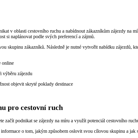
nikat v oblasti cestovního ruchu a nabídnout zákazníkům zájezdy na mír
st si naplánovat podle svých preferencí a zájmů.
lovou skupinu zákazníků. Následně je nutné vytvořit nabídku zájezdů, kte
 online
ři výběru zájezdu
žnost objevit skryté poklady destinace
nu pro cestovní ruch
čít podnikat se zájezdy na míru a využít potenciál cestovního ruchu, je
 informace o tom, jakým způsobem oslovit svou cílovou skupinu a jak s