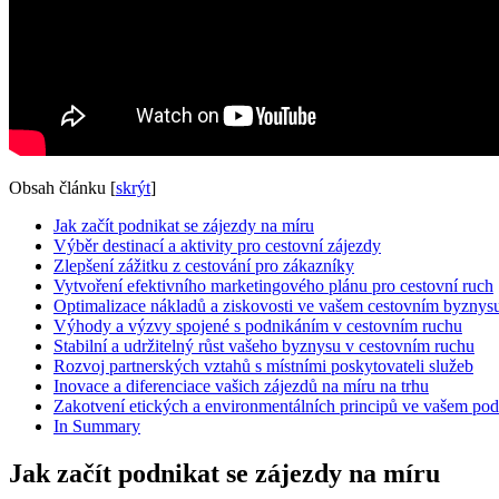
Obsah článku
[
skrýt
]
Jak začít podnikat se zájezdy na míru
Výběr destinací a aktivity pro cestovní zájezdy
Zlepšení zážitku z cestování pro zákazníky
Vytvoření efektivního marketingového plánu pro cestovní ruch
Optimalizace nákladů a ziskovosti ve vašem cestovním byznys
Výhody a výzvy spojené s podnikáním v cestovním ruchu
Stabilní a udržitelný růst vašeho byznysu v cestovním ruchu
Rozvoj partnerských vztahů s místními poskytovateli služeb
Inovace a diferenciace vašich zájezdů na míru na trhu
Zakotvení etických a environmentálních principů ve vašem pod
In Summary
Jak začít podnikat se zájezdy na míru