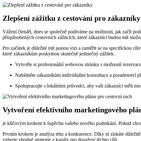
Zlepšení zážitku z cestování pro zákazníky
Vážení čtenáři, dnes se společně podíváme na možnosti, jak začít pod
přizpůsobených cestovních zážitcích, které zákazníci budou mít možno
Pro začátek je důležité mít jasnou vizi a zaměřit se na specifickou cí
které zákazníkům poskytnou skutečně jedinečný zážitek.
Vytvořte si profesionální webovou stránku s možností rezervace
Nabídněte zákazníkům individuální konzultace a poradenství p
Spolupracujte s lokálními průvodci, aby vaši zákazníci měli mo
Vytvoření efektivního marketingového plá
je klíčovým krokem k úspěchu vašeho nového podnikání. Pokud chcete za
Prvním krokem je analýza trhu a konkurence. Díky ní získáte důležité
vyberte vhodné strategie a kanály pro dosažení těchto cílů.