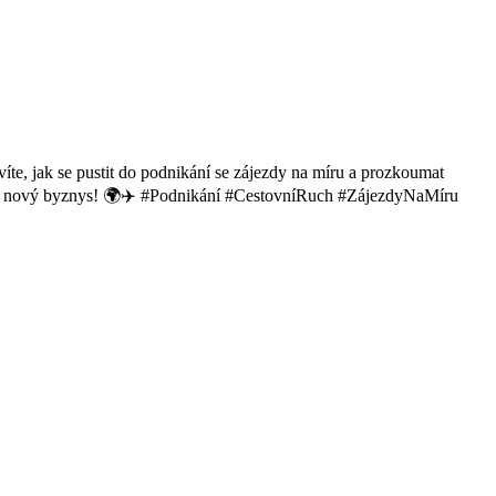
víte, jak se pustit do podnikání se zájezdy na míru a prozkoumat
 váš nový byznys! 🌍✈️ #Podnikání #CestovníRuch #ZájezdyNaMíru