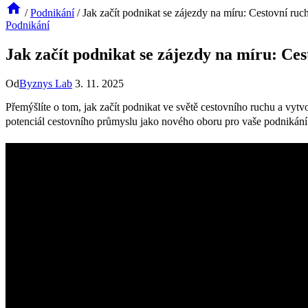
/
Podnikání
/
Jak začít podnikat se zájezdy na míru: Cestovní ru
Podnikání
Jak začít podnikat se zájezdy na míru: Ce
Od
Byznys Lab
3. 11. 2025
Přemýšlíte o tom, jak začít podnikat ve světě cestovního ruchu a vytv
potenciál cestovního průmyslu jako nového oboru pro vaše podnikán