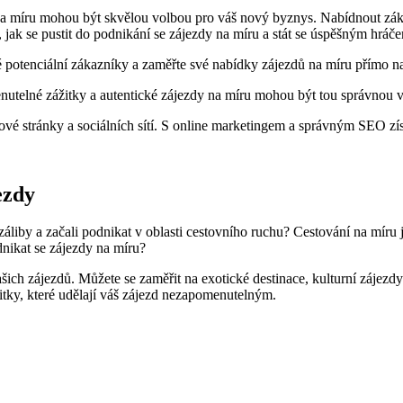
 na míru mohou být skvělou volbou pro váš nový byznys. Nabídnout zák
pů, jak se pustit do podnikání se zájezdy na míru a stát se úspěšným hrá
vé potenciální zákazníky a zaměřte své nabídky zájezdů na míru přímo na
utelné zážitky a autentické zájezdy na míru mohou být tou správnou v
ové stránky a sociálních sítí. S online marketingem a správným SEO získ
ezdy
áliby a začali podnikat v oblasti cestovního ruchu? Cestování na míru je 
nikat se zájezdy na míru?
vašich zájezdů. Můžete se zaměřit na exotické destinace, kulturní zájezd
žitky, které udělají váš zájezd nezapomenutelným.