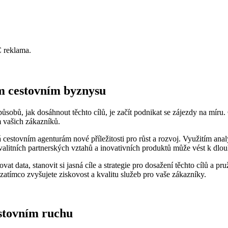
C reklama.
em cestovním byznysu
ůsobů, jak dosáhnout těchto cílů, je začít podnikat se zájezdy na míru
 vašich zákazníků.
rá cestovním agenturám nové příležitosti pro růst a rozvoj. Využitím an
o kvalitních partnerských vztahů a inovativních produktů může vést k 
zovat data, stanovit si jasná cíle a strategie pro dosažení těchto cílů a
 zatímco zvyšujete ziskovost a kvalitu služeb pro vaše zákazníky.
stovním ruchu