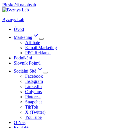
Přeskočit na obsah
Byznys Lab
Úvod
Marketing
Affiliate
E-mail Marketing
PPC Reklama
Podnikání
Slovník Pojmů
Sociální Sítě
Facebook
Instagram
LinkedIn
Onlyfans
Pinterest
Snapchat
TikTok
X (Twitter)
YouTube
O Nás
Kontakty