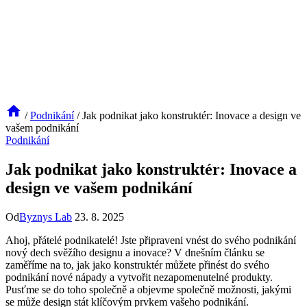
/
Podnikání
/
Jak podnikat jako konstruktér: Inovace a design ve
vašem podnikání
Podnikání
Jak podnikat jako konstruktér: Inovace a
design ve vašem podnikání
Od
Byznys Lab
23. 8. 2025
Ahoj, přátelé podnikatelé! Jste připraveni vnést do svého podnikání
nový dech svěžího designu a inovace? V dnešním článku se
zaměříme na to, jak jako konstruktér můžete přinést do svého
podnikání nové nápady a vytvořit nezapomenutelné produkty.
Pusťme se do toho společně a objevme společně možnosti, jakými
se může design stát klíčovým prvkem vašeho podnikání.