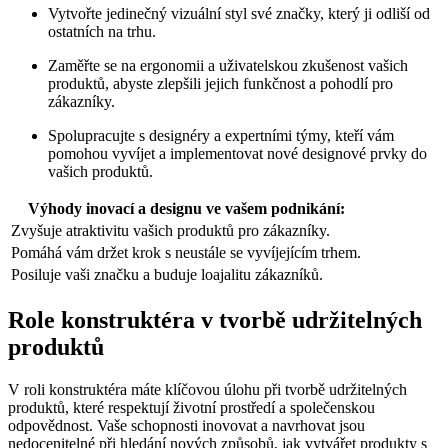
Vytvořte jedinečný vizuální styl své značky, který ji odliší od
ostatních na trhu.
Zaměřte se na ergonomii a uživatelskou zkušenost vašich
produktů, abyste zlepšili jejich funkčnost a pohodlí pro
zákazníky.
Spolupracujte s designéry a expertními týmy, kteří vám
pomohou vyvíjet a implementovat nové designové prvky do
vašich produktů.
Výhody inovací a designu ve vašem podnikání:
Zvyšuje atraktivitu vašich produktů pro zákazníky.
Pomáhá vám držet krok s neustále se vyvíjejícím trhem.
Posiluje vaši značku a buduje loajalitu zákazníků.
Role konstruktéra v tvorbě udržitelných
produktů
V roli konstruktéra máte klíčovou úlohu při tvorbě udržitelných
produktů, které respektují životní prostředí a společenskou
odpovědnost. Vaše schopnosti inovovat a navrhovat jsou
nedocenitelné při hledání nových způsobů, jak vytvářet produkty s