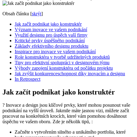
Obsah článku
[
skrýt
]
Jak začít podnikat jako konstruktér
Význam inovace ve vašem podnikání
Využití designu pro úspěch vaší firmy
Kritické prvky úspěšného podnikání
Základy efektivního designu produktu
Inspirace pro inovace ve vašem podnikání
Role konstruktéra v tvorbě udržitelných produktů
Tipy pro efektivní spolupráci v designovém týmu
Výhody zapojení konstruktéra od počátku projektu
Jak zvýšit konkurenceschopnost díky inovacím a designu
In Retrospect
Jak začít podnikat jako konstruktér
? Inovace a design jsou klíčové prvky, které mohou posunout vaše
podnikání na vyšší úroveň. Jakmile máte jasnou vizi, můžete začít
pracovat na konkrétních krocích, které vám pomohou dosáhnout
úspěchu ve vašem oboru. Zde je několik tipů, :
Začněte s vytvořením silného a unikátního portfolia, které