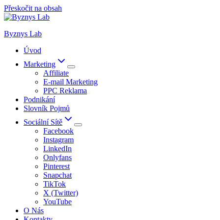
Přeskočit na obsah
Byznys Lab
Úvod
Marketing
Affiliate
E-mail Marketing
PPC Reklama
Podnikání
Slovník Pojmů
Sociální Sítě
Facebook
Instagram
LinkedIn
Onlyfans
Pinterest
Snapchat
TikTok
X (Twitter)
YouTube
O Nás
Kontakty