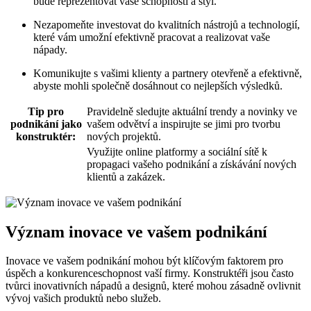
bude reprezentovat vaše schopnosti a styl.
Nezapomeňte investovat do kvalitních nástrojů a technologií,
které vám umožní efektivně pracovat a realizovat vaše
nápady.
Komunikujte s vašimi klienty a partnery otevřeně a efektivně,
abyste mohli společně dosáhnout co nejlepších výsledků.
Tip pro
Pravidelně sledujte aktuální trendy a novinky ve
podnikání jako
vašem odvětví a inspirujte se jimi pro tvorbu
konstruktér:
nových projektů.
Využijte online platformy a sociální sítě k
propagaci vašeho podnikání a získávání nových
klientů a zakázek.
Význam inovace ve vašem podnikání
Inovace ve vašem podnikání mohou být klíčovým faktorem pro
úspěch a konkurenceschopnost vaší firmy. Konstruktéři jsou často
tvůrci inovativních nápadů a designů, které mohou zásadně ovlivnit
vývoj vašich produktů nebo služeb.