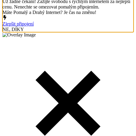
Už žádné čekání! Zažijte svobodu s rychlým internetem za nejlepší
cenu. Nenechte se omezovat pomalým připojením.
Máte Pomalý a Drahý Internet? Je čas na změnu!
Zlepšit připojení
NE, DÍKY