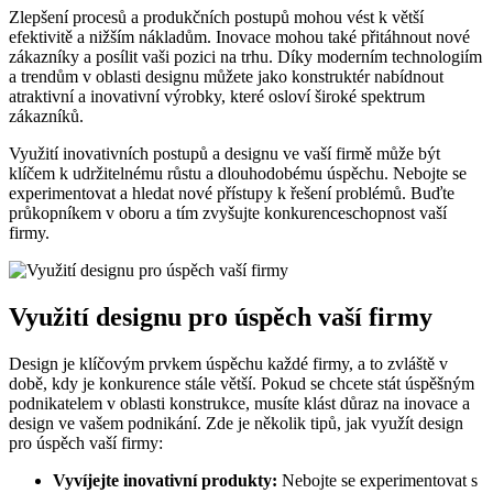
Zlepšení procesů a produkčních postupů mohou vést k větší
efektivitě a nižším nákladům. Inovace mohou také přitáhnout nové
zákazníky a posílit vaši pozici na trhu. Díky moderním technologiím
a trendům v oblasti designu můžete jako konstruktér nabídnout
atraktivní a inovativní výrobky, které osloví široké spektrum
zákazníků.
Využití inovativních postupů a designu ve vaší firmě může být
klíčem k udržitelnému růstu a dlouhodobému úspěchu. Nebojte se
experimentovat a hledat nové přístupy k řešení problémů. Buďte
průkopníkem v oboru a tím zvyšujte konkurenceschopnost vaší
firmy.
Využití designu pro úspěch vaší firmy
Design je klíčovým prvkem úspěchu každé firmy, a to zvláště v
době, kdy je konkurence stále větší. Pokud se chcete stát úspěšným
podnikatelem v oblasti konstrukce, musíte klást důraz na inovace a
design ve vašem podnikání. Zde je několik tipů, jak využít design
pro úspěch vaší firmy:
Vyvíjejte inovativní produkty:
Nebojte se experimentovat s