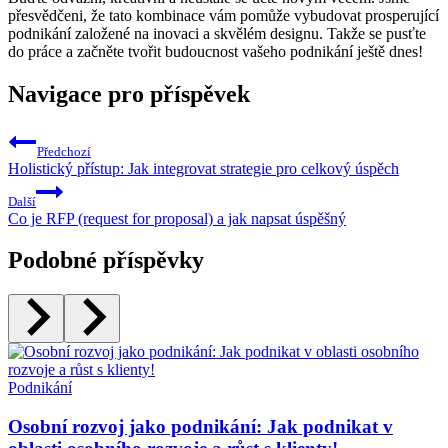
přesvědčeni, že tato kombinace vám pomůže vybudovat prosperující
podnikání založené na inovaci a skvělém designu. Takže se pusťte
do práce a začněte tvořit budoucnost vašeho podnikání ještě dnes!
Navigace pro příspěvek
Předchozí
Holistický přístup: Jak integrovat strategie pro celkový úspěch
Další
Co je RFP (request for proposal) a jak napsat úspěšný
Podobné příspěvky
Podnikání
Osobní rozvoj jako podnikání: Jak podnikat v