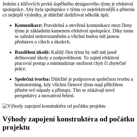
Jedním z klíčových prvků úspěšného designového týmu je efektivní
spolupráce. Aby byla spolupráce v týmu co nejefektivnější a přinesla
co nejlepší výsledky, je důležité dodržovat několik tipů:
Komunikace:
Pravidelná a otevřená komunikace mezi členy
týmu je základním kamenem efektivní spolupráce. Díky tomu
se zabrání nedorozuměním a všichni budou mít jasnou
představu o cílech a úkolech.
Rozdělení úkolů:
Každý člen týmu by měl mít jasně
definované úkoly a zodpovědnosti. To zajistí efektivní
pracovní postup a minimalizuje možnost chyb či zbytečné
práce.
Společná tvorba:
Důležité je podporovat společnou tvorbu a
brainstorming, kdy všichni členové týmu mají příležitost
přinést své nápady a přístupy. Tím se získávají nové
perspektivy a inovativní řešení.
Výhody zapojení konstruktéra od počátku
projektu