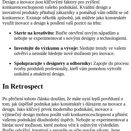
Design a inovace jsou klíčovými faktory pro zvýšení
konkurenceschopnosti vašeho podnikání. Kvalitní design a
inovativní produkty přitahují zákazníky a pomáhají vám odlišit se od
konkurence. Existuje několik způsobů, jak můžete jako konstruktér
využít inovace a design k posílení vaší pozice na trhu:
Stavte na kreativitu:
Buďte otevření novým nápadům a
nebojte se experimentovat s novými designy a technologiemi.
Investujte do výzkumu a vývoje:
Sledujte trendy ve vašem
odvětví a neustále hledejte nové možnosti pro inovace.
Spolupracujte s designéry a odborníky:
Zapojte do procesu
tvorby produktů profesionály, kteří vám pomohou vytvořit
unikátní a atraktivní design.
In Retrospect
Po přečtení tohoto článku doufám, že máte nyní lepší povědomí o
tom, jak úspěšně podnikat jako konstruktér s důrazem na inovace a
design. Jako klíčový prvek moderního podnikání, inovace a
výjimečný design mohou posílit vaši konkurenceschopnost a přinést
vašemu podnikání dlouhodobý úspěch. Nebojte se experimentovat a
hledat nové možnosti, které mohou vést k oslnivým výsledkům.
Buďte odvážní, kreativní a neustále se učte novým věcem. Jsme