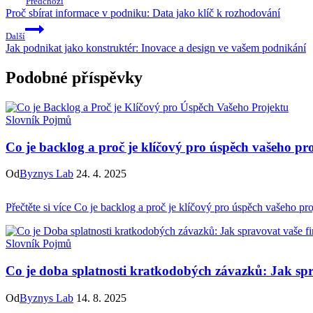
Předchozí
Proč sbírat informace v podniku: Data jako klíč k rozhodování
Další
Jak podnikat jako konstruktér: Inovace a design ve vašem podnikání
Podobné příspěvky
Slovník Pojmů
Co je backlog a proč je klíčový pro úspěch vašeho pr
Od
Byznys Lab
24. 4. 2025
Přečtěte si více
Co je backlog a proč je klíčový pro úspěch vašeho pro
Slovník Pojmů
Co je doba splatnosti kratkodobých závazků: Jak spr
Od
Byznys Lab
14. 8. 2025