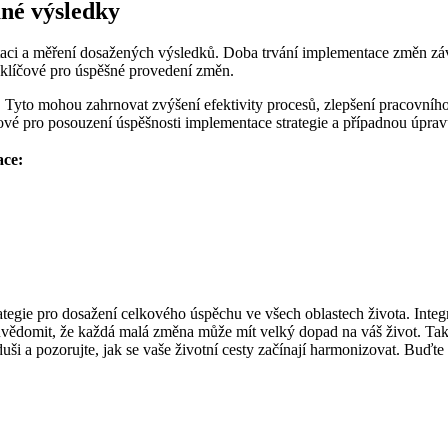
né výsledky
ntaci a měření dosažených výsledků. Doba trvání implementace změn závis
klíčové pro úspěšné provedení změn.
y. Tyto mohou zahrnovat zvýšení efektivity procesů, zlepšení pracovníh
ové pro posouzení úspěšnosti implementace strategie a případnou úprav
ace:
trategie pro dosažení celkového úspěchu ve všech oblastech života. Inte
ědomit, že každá malá změna může mít velký dopad na váš život. Takže 
duši a pozorujte, jak se vaše životní cesty začínají harmonizovat. Buď