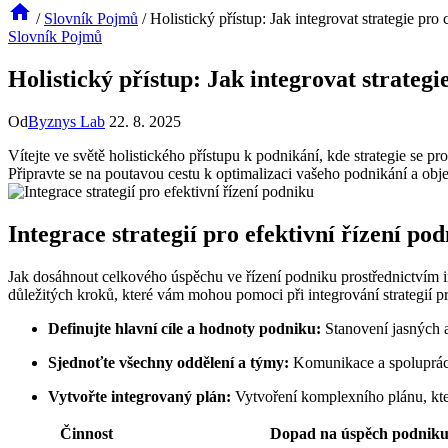
/
Slovník Pojmů
/
Holistický přístup: Jak integrovat strategie pro
Slovník Pojmů
Holistický přístup: Jak integrovat strateg
Od
Byznys Lab
22. 8. 2025
Vítejte ve světě holistického přístupu k podnikání, kde strategie se pro
Připravte se na poutavou cestu k optimalizaci vašeho podnikání a objev
Integrace strategií pro efektivní řízení po
Jak dosáhnout celkového úspěchu ve řízení podniku prostřednictvím in
důležitých kroků, které vám mohou pomoci při integrování strategií 
Definujte hlavní cíle a hodnoty podniku:
Stanovení jasných a
Sjednoťte všechny oddělení a týmy:
Komunikace a spolupráce
Vytvořte integrovaný plán:
Vytvoření komplexního plánu, který
Činnost
Dopad na úspěch podnik