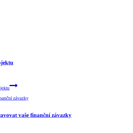
ojektu
jektu
avovat vaše finanční závazky