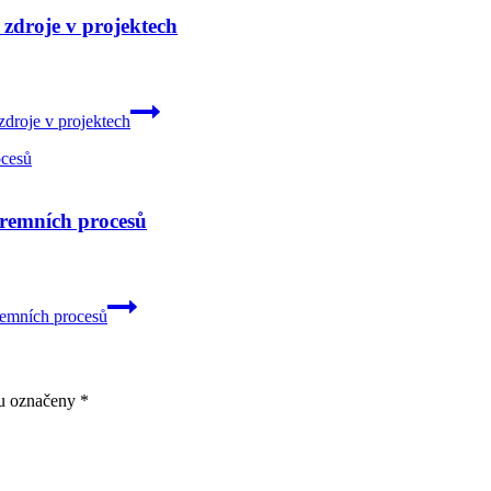
 zdroje v projektech
zdroje v projektech
iremních procesů
iremních procesů
ou označeny
*