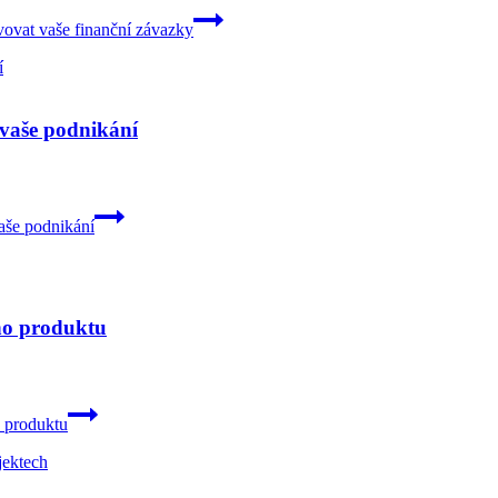
vovat vaše finanční závazky
o vaše podnikání
vaše podnikání
ho produktu
 produktu