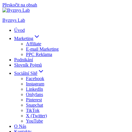
Přeskočit na obsah
Byznys Lab
Úvod
Marketing
Affiliate
E-mail Marketing
PPC Reklama
Podnikání
Slovník Pojmů
Sociální Sítě
Facebook
Instagram
LinkedIn
Onlyfans
Pinterest
Snapchat
TikTok
X (Twitter)
YouTube
O Nás
Kontakty