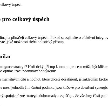
 celkový úspěch
ie pro celkový úspěch
línají a přinášejí celkový úspěch. Pokud se zajímáte o efektivní integrov
te, jaké možnosti skýtá holistický přístup.
dniku
tegrace strategií? Holistický přístup k tomuto procesu může být klíčem
pro optimalizaci podnikového výkonu:
 měřitelných cílů a hodnot, které chcete dosáhnout, je základním krokem
 mezi jednotlivými částmi podniku jsou klíčové pro dosažení synergic
 spojuje různé strategie dohromady a zajišťuje, že všechny části podnik
u