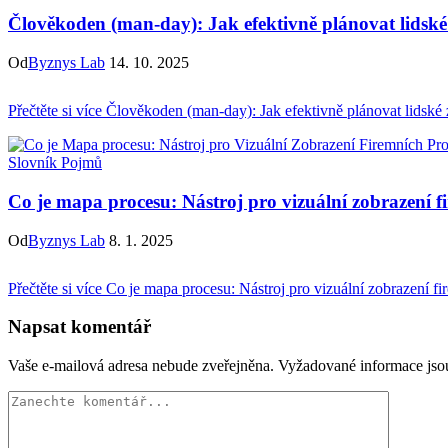
Člověkoden (man-day): Jak efektivně plánovat lidské
Od
Byznys Lab
14. 10. 2025
Přečtěte si více
Člověkoden (man-day): Jak efektivně plánovat lidské 
Slovník Pojmů
Co je mapa procesu: Nástroj pro vizuální zobrazení f
Od
Byznys Lab
8. 1. 2025
Přečtěte si více
Co je mapa procesu: Nástroj pro vizuální zobrazení f
Napsat komentář
Vaše e-mailová adresa nebude zveřejněna.
Vyžadované informace js