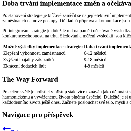
Doba trvání implementace změn a očekáva
Po stanovení strategie je klíčové zaměřit se na její efektivní impleme
zaměstnanců na nové postupy. Důkladná příprava a komunikace jsou 
Při integrování strategie je důležité mít na paměti očekávané výsledk
konkurenceschopnosti na trhu. Sledování a měření výsledků jsou klíč
Možné výsledky implementace strategie:
Doba trvání implement
Zlepšení výkonnosti zaměstnanců
6-12 měsíců
Zvýšení loajality zákazníků
9-18 měsíců
Zkrácení dodacích lhůt
4-8 měsíců
The Way Forward
Po celém světě je holistický přístup stále více uznáván jako účinná s
harmonickému a vyváženému životu plnému úspěchů. Důležité je si uv
každodenního života ještě dnes. Začněte poslouchat své tělo, mysli a 
Navigace pro příspěvek