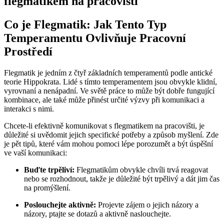
flegmatikem na pracovišti
Co je Flegmatik: Jak Tento Typ
Temperamentu Ovlivňuje Pracovní
Prostředí
Flegmatik je jedním z čtyř základních temperamentů podle antické
teorie Hippokrata. Lidé s tímto temperamentem jsou obvykle klidní,
vyrovnaní a nenápadní. Ve světě práce to může být dobře fungující
kombinace, ale také může přinést určité výzvy při komunikaci a
interakci s nimi.
Chcete-li efektivně komunikovat s flegmatikem na pracovišti, je
důležité si uvědomit jejich specifické potřeby a způsob myšlení. Zde
je pět tipů, které vám mohou pomoci lépe porozumět a být úspěšní
ve vaší komunikaci:
Buďte trpěliví:
Flegmatikům obvykle chvíli trvá reagovat
nebo se rozhodnout, takže je důležité být trpělivý a dát jim čas
na promýšlení.
Poslouchejte aktivně:
Projevte zájem o jejich názory a
názory, ptajte se dotazů a aktivně naslouchejte.