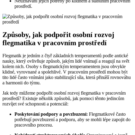
Neuznávání jejich potřeby po klidném a stabilním pracovním
prostředí.
Způsoby, jak podpořit osobní rozvoj
flegmatika v pracovním prostředí
Flegmatik je jedním z čtyř základních temperamentů podle antické
nauky, který ovlivňuje způsob, jakým lidé vnímají a reagují na svět
kolem nich. Osoby s flegmatickým temperamentem jsou obvykle
klidné, vyrovnané a spolehlivé. V pracovním prostředí mohou být
tito lidé často vnímáni jako stabilizující síla, která přináší rovnováhu
a harmonii do týmu.
Jak tedy můžeme podpořit osobní rozvoj flegmatika v pracovním
prostředí? Existuje několik způsobů, jak pomoci těmto jedincům
rozvíjet své schopnosti a potenciál:
Poskytování podpory a povzbuzení:
Flegmatikové často
potřebují povzbuzení a podporu, aby se mohli lépe zapojit do
pracovního procesu.