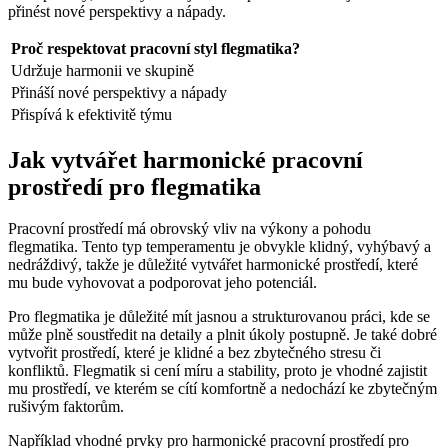
přinést nové perspektivy a nápady.
Proč respektovat pracovní styl flegmatika?
Udržuje harmonii ve skupině
Přináší nové perspektivy a nápady
Přispívá k efektivitě týmu
Jak vytvářet harmonické pracovní
prostředí pro flegmatika
Pracovní prostředí má obrovský vliv na výkony a pohodu
flegmatika. Tento typ temperamentu je obvykle klidný, vyhýbavý a
nedráždivý, takže je důležité vytvářet harmonické prostředí, které
mu bude vyhovovat a podporovat jeho potenciál.
Pro flegmatika je důležité mít jasnou a strukturovanou práci, kde se
může plně soustředit na detaily a plnit úkoly postupně. Je také dobré
vytvořit prostředí, které je klidné a bez zbytečného stresu či
konfliktů. Flegmatik si cení míru a stability, proto je vhodné zajistit
mu prostředí, ve kterém se cítí komfortně a nedochází ke zbytečným
rušivým faktorům.
Například vhodné prvky pro harmonické pracovní prostředí pro