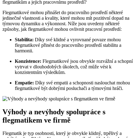
flegmatikům a jejich pracovnímu prostředí?
Flegmatikové mohou přinášet do pracovního prostředí některé
jedinečné vlastnosti a kvality, které mohou mít pozitivní dopad na
týmovou dynamiku a výkonnost. Níže jsou uvedeny některé
způsoby, jak flegmatikové mohou ovlivnit pracovní prostředí:
Stabilita:
Díky své klidné a vyrovnané povaze mohou
flegmatikové přinést do pracovního prostředí stabilitu a
harmonii.
Konzistence:
Flegmatikové jsou obvykle rozvážní a schopní
vytrvat v dlouhodobých úkolech, což může vést k
konzistentním výsledkům.
Empatie:
Díky své empatii a schopnosti naslouchat mohou
flegmatikové být dobrými posluchači a týmovými hráči.
Výhody a nevýhody spolupráce s
flegmatikem ve firmě
Flegmatik je typ osobnosti, který je obvykle klidný, trpělivý a