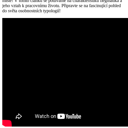
místě! V tomto článku se podíváme na charakteristiku flegmatika a
jeho vztah k pracovnímu životu. Připravte se na fascinující pohled
do světa osobnostních typologií!