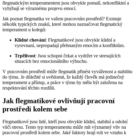
flegmatickým temperamentem jsou obvykle pomalí, nekonfliktní a
vyhýbají se výraznému projevu emocí.
Jak poznat flegmatika ve vašem pracovním prostředí? Existuje
několik typických znaků, které mohou naznačovat flegmatický
temperament u kolegů:
Klidné chování
: Flegmatikové jsou obvykle klidní a
vyrovnaní, nepropadají přehnaným emocím a konfliktům.
Trpělivost
: Jsou schopni čekat a vydržet ve stresujících
situacích bez emocionálního výbuchu.
V pracovním prostředí může flegmatik přinést vyváženost a stabilitu
do týmu. Je důležité si uvědomit, že každý člověk má jedinečný
temperament a přístup, a práce v týmu by měla být založena na
respektování těchto rozdílů.
Jak flegmatikové ovlivňují pracovní
prostředí kolem sebe
Flegmatikové jsou lidé, kteří jsou obvykle klidní, stabilní a odolní
vůči stresu. Tento typ temperamentu může mít významný vliv na
pracovní prostředí kolem sebe. Jaké faktory hrají roli ve vztahu k