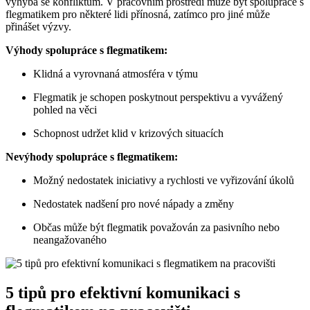
vyhýbá se konfliktům. V pracovním prostředí může být spolupráce s
flegmatikem pro některé lidi přínosná, zatímco pro jiné může
přinášet výzvy.
Výhody spolupráce s flegmatikem:
Klidná a vyrovnaná atmosféra v týmu
Flegmatik je schopen poskytnout perspektivu a vyvážený
pohled na věci
Schopnost udržet klid v krizových situacích
Nevýhody spolupráce s flegmatikem:
Možný nedostatek iniciativy a rychlosti ve vyřizování úkolů
Nedostatek nadšení pro nové nápady a změny
Občas může být flegmatik považován za pasivního nebo
neangažovaného
5 tipů pro efektivní komunikaci s