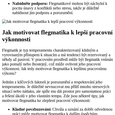
Nabídněte podporu:
Flegmatikové mohou být náchylní k
pocitu únavy z konfliktů nebo stresu, takže je důležité
nabídnout jim podporu a porozumění.
Jak motivovat flegmatika k lepší pracovní
výkonnosti
Flegmatik je typ temperamentu charakterizovaný klidným a
vyrovnaným přístupem k situacím a má tendenci být rezervovaný a
někdy až pasivní. V pracovním prostředí může být flegmatik vnímán
jako pomalý nebo lhostejný, což může ovlivnit jeho pracovní
výkonnost. Jak tedy motivovat flegmatika k lepšímu pracovnímu
výkonu?
Jedním z klíčových faktorů je porozumění a respektování jeho
temperamentu. Je důležité nevnucovat mu příliš mnoho stresových
situací nebo nátlaku, ale spíše mu dát prostor pro samostatnou práci
a řešení úkolů v jeho vlastním tempu. Zde jsou některé tipy, jak
motivovat flegmatika ke zlepšení pracovní výkonnosti:
Kladné povzbuzování:
Chvála a uznání za dobře odvedenou
práci může motivovat flegmatika k dalším úspěchům.