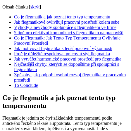
Obsah článku
[
skrýt
]
Co je flegmatik a jak poznat tento typ temperamentu
Jak flegmatikové ovlivňují pracovní prostředí kolem sebe
Výhody a nevýhody spolupráce s flegmatikem ve firmě
5 tipů pro efektivní komunikaci s flegmatikem na pracovišti
Co je Flegmatik: Jak Tento Typ Temperamentu Ovlivňuje
Pracovní Prostředí
Jak motivovat flegmatika k lepší pracovní výkonnosti
Proč je důležité respektovat pracovní styl flegmatika
Jak vytvářet harmonické pracovní prostředí pro flegmatika
Nejčastější chyby, kterých se dopouštíme při spolupráci s
flegmatikem
Způsoby, jak podpořit osobní rozvoj flegmatika v pracovním
prostředí
To Conclude
Co je flegmatik a jak poznat tento typ
temperamentu
Flegmatik je jedním ze čtyř základních temperamentů podle
antického řeckého lékaře Hippokrata. Tento typ temperamentu je
charakterizován klidem, trpělivostí a vyrovnaností. Lidé s