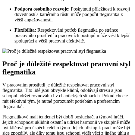
Podpora osobního rozvoje:
Poskytnutí příležitostí k rozvoji
dovedností a kariérního růstu může podpořit flegmatika k
větší angažovanosti.
Flexibilita:
Respektování potřeb flegmatika po stránce
pracovního prostředí a pracovních postupů může vést k lepší
spolupráci a větší pracovní efektivitě.
Proč je důležité respektovat pracovní styl
flegmatika
V pracovním prostředí je důležité respektovat pracovní styl
flegmatika. Tito lidé jsou obvykle klidní, odolávají stresu a jsou
schopni udržet rovnováhu i v chaotických situacích. Pokud chcete
mít efektivní tým, je nutné porozumět potřebám a preferencím
flegmatiků.
Flegmatikové mají tendenci být dobří posluchači a týmoví hráči.
Jejich schopnost uklidnit ostatní a udržet harmonii ve skupině může
být klíčová pro úspěch celého týmu. Jejich přístup k práci může být
sice zpozdilý, ale díky tomu jsou schopni vidět věci z jiného úhlu a