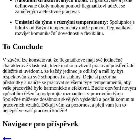
Nabídnutí strukturovaných úkolů:
Organizované a jasně
definované úkoly mohou pomoci flegmatikovi udržet se
zaměřeným a efektivně pracovat.
Umístění do týmu s různými temperamenty:
Spolupráce s
lidmi s odlišnými temperamenty může pomoci flegmatikovi
rozvíjet komunikační dovednosti a flexibilitu.
To Conclude
V závěru lze konstatovat, že flegmatikové mají své jedinečné
charakterové vlastnosti, které mohou ovlivnit pracovní prostředí. Je
důležité si uvědomit, že každý jedinec je odlišný a měl by být
respektován za své schopnosti a slabiny. Dejte si pozor na
předsudky a naučte se pracovat se všemi typy temperamentů, aby
vaše pracoviště bylo harmonické a efektivní. Buďte otevření novým
způsobům řešení a podporujte rozmanitost v pracovním týmu.
Společně můžeme dosáhnout skvělých výsledků a posílit komunitu
pracovních vztahů. Děkuji vám za pozornost a přeji vám jen to
nejlepší ve vaší pracovní kariéře!
Navigace pro příspěvek