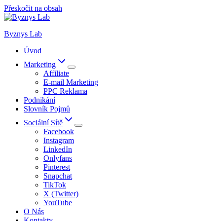
Přeskočit na obsah
Byznys Lab
Úvod
Marketing
Affiliate
E-mail Marketing
PPC Reklama
Podnikání
Slovník Pojmů
Sociální Sítě
Facebook
Instagram
LinkedIn
Onlyfans
Pinterest
Snapchat
TikTok
X (Twitter)
YouTube
O Nás
Kontakty