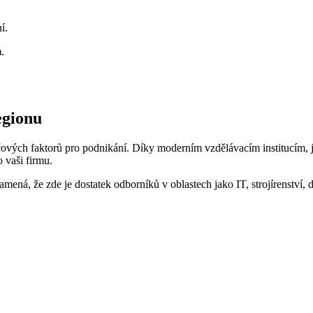
í.
.
egionu
líčových faktorů pro podnikání. Díky moderním vzdělávacím institucím,
 vaši firmu.
mená, že zde je dostatek odborníků v oblastech jako IT, strojírenství