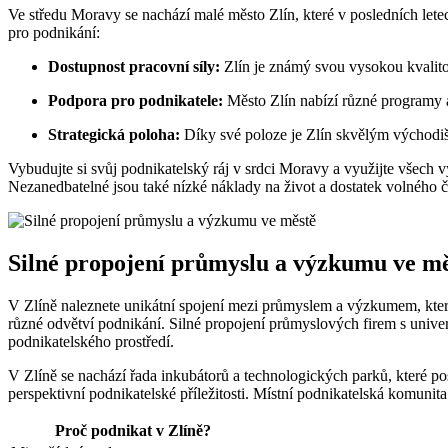
Ve středu Moravy se nachází malé město Zlín, které v posledních letec
pro podnikání:
Dostupnost pracovní síly:
Zlín je známý svou vysokou kvalito
Podpora pro podnikatele:
Město Zlín nabízí různé programy a
Strategická poloha:
Díky své poloze je Zlín skvělým východišt
Vybudujte si svůj podnikatelský ráj v srdci Moravy a využijte všech v
Nezanedbatelné jsou také nízké náklady na život a dostatek volného ča
Silné propojení průmyslu a výzkumu ve mě
V Zlíně naleznete unikátní spojení mezi průmyslem a výzkumem, které
různé odvětví podnikání. Silné propojení průmyslových firem s univ
podnikatelského prostředí.
V Zlíně se nachází řada inkubátorů a technologických parků, které pos
perspektivní podnikatelské příležitosti. Místní podnikatelská komunita
Proč podnikat v Zlíně?