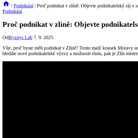
/
Podnikání
/
Proč podnikat v zlíně: Objevte podnikatelský ráj v 
Podnikání
Proč podnikat v zlíně: Objevte podnikatel
Od
Byznys Lab
7. 9. 2025
Víte, proč byste měli podnikat v Zlíně? Tento malý kousek Moravy s
hledáte nové podnikatelské výzvy a možnosti růstu, pak je Zlín míste