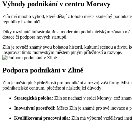
Výhody podnikání v centru Moravy
Zlín má mnoho výhod, které dělají z tohoto města skutečný podnikate
republiky i zahraničí.
Díky rozvinuté infrastruktuře a moderním podnikatelským zónám má Zl
dotace či podpora nových startupů.
Zlín je rovněž známý svou bohatou historií, kulturní scénou a živou ko
inspirovat tímto moravským městem plným příležitostí a rozvoje.
Podpora podnikání v Zlíně
Zlín je město plné příležitostí pro podnikání a rozvoj vaší firmy. Míst
podnikatelské centrum, přečtěte si následující důvody:
Strategická poloha:
Zlín se nachází v srdci Moravy, což znam
Inovativní prostředí:
Město Zlín je známé pro své inovace a p
Kvalifikovaná pracovní síla:
Zlín má výborné vzdělávací inst