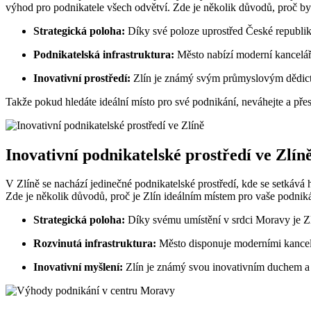
výhod pro podnikatele všech odvětví. Zde je několik důvodů, proč byst
Strategická poloha:
Díky své poloze uprostřed České republiky
Podnikatelská infrastruktura:
Město nabízí moderní kancelářs
Inovativní prostředí:
Zlín je známý svým průmyslovým dědictví
Takže pokud hledáte ideální místo pro své podnikání, neváhejte a přes
Inovativní podnikatelské prostředí ve Zlín
V Zlíně se nachází jedinečné podnikatelské prostředí, kde se setkává 
Zde je několik důvodů, proč je Zlín ideálním místem pro vaše podniká
Strategická poloha:
Díky svému umístění v srdci Moravy je Zlí
Rozvinutá infrastruktura:
Město disponuje moderními kancelá
Inovativní myšlení:
Zlín je známý svou inovativním duchem a p