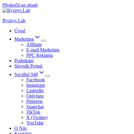
Přeskočit na obsah
Byznys Lab
Úvod
Marketing
Affiliate
E-mail Marketing
PPC Reklama
Podnikání
Slovník Pojmů
Sociální Sítě
Facebook
Instagram
LinkedIn
Onlyfans
Pinterest
Snapchat
TikTok
X (Twitter)
YouTube
O Nás
Kontakty