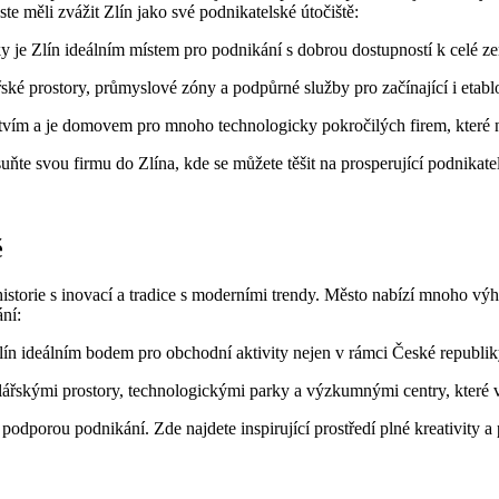
e měli zvážit Zlín jako své podnikatelské útočiště:
 je Zlín ideálním místem pro podnikání s dobrou dostupností k celé zem
ké prostory, průmyslové zóny a podpůrné služby pro začínající i etab
m a je domovem pro mnoho technologicky pokročilých firem, které nab
uňte svou firmu do Zlína, kde se můžete těšit na prosperující podnikate
ě
historie s inovací a tradice s moderními trendy. Město nabízí mnoho výho
ní:
n ideálním bodem pro obchodní aktivity nejen v rámci České republiky
řskými prostory, technologickými parky a výzkumnými centry, které v
odporou podnikání. Zde najdete inspirující prostředí plné kreativity a