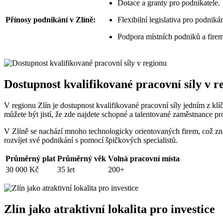
Dotace a granty pro podnikatele.
Přínosy podnikání v Zlíně:
Flexibilní legislativa pro podnikán
Podpora místních podniků a firem
Dostupnost kvalifikované pracovní síly v r
V regionu Zlín je dostupnost kvalifikované pracovní síly jedním z k
můžete být jistí, že zde najdete schopné a talentované zaměstnance pro
V Zlíně se nachází mnoho technologicky orientovaných firem, což zna
rozvíjet své podnikání s pomocí špičkových specialistů.
Průměrný plat
Průměrný věk
Volná pracovní místa
30 000 Kč
35 let
200+
Zlín jako atraktivní lokalita pro investice