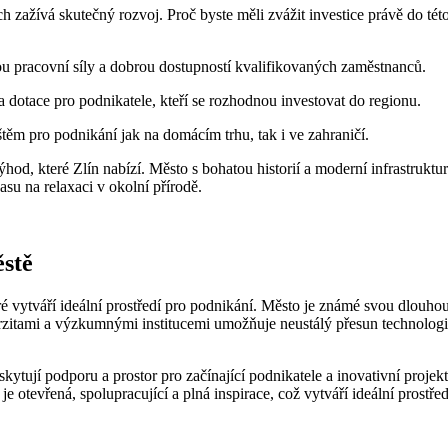
h zažívá skutečný rozvoj. Proč byste měli zvážit investice právě do tét
u pracovní síly a dobrou dostupností kvalifikovaných zaměstnanců.
 dotace pro podnikatele, kteří se rozhodnou investovat do regionu.
ěm pro podnikání jak na domácím trhu, tak i ve zahraničí.
ýhod, které Zlín nabízí. Město s bohatou historií a moderní infrastrukt
su na relaxaci v okolní přírodě.
stě
 vytváří ideální prostředí pro podnikání. Město je známé svou dlouhou
erzitami a výzkumnými institucemi umožňuje neustálý přesun technologi
kytují podporu a prostor pro začínající podnikatele a inovativní projekt
 je otevřená, spolupracující a plná inspirace, což vytváří ideální pros