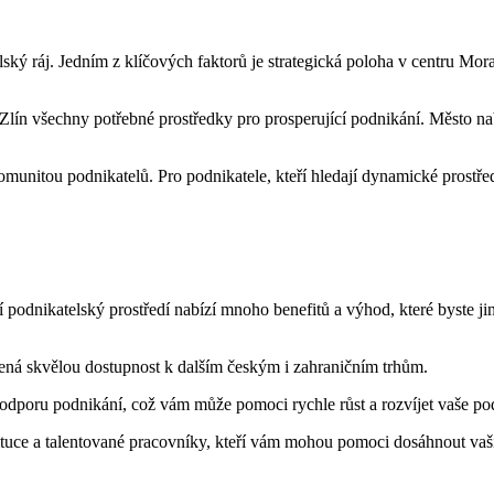
lský ráj. Jedním z klíčových faktorů je strategická poloha v centru Mo
ín všechny potřebné prostředky pro prosperující podnikání. Město nabí
munitou podnikatelů. Pro podnikatele, kteří hledají dynamické prostředí 
ní podnikatelský prostředí nabízí mnoho benefitů a výhod, které byste ji
ená skvělou dostupnost k dalším českým i zahraničním trhům.
odporu podnikání, což vám může pomoci rychle růst a rozvíjet vaše po
ituce a talentované pracovníky, kteří vám mohou pomoci dosáhnout vaš