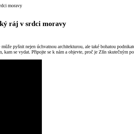
srdci moravy
ský ráj v srdci moravy
e může pyšnit nejen úchvatnou architekturou, ale také bohatou podnika
m, kam se vydat. Připojte se k nám a objevte, proč je Zlín skutečným 