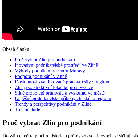
Obsah článku
Proč vybrat Zlín pro podnikání
Inovativní podnikatelské prostředí ve Zlíně
Výhody podnikání v centru Moravy
Podpora podnikání v Zlíně
Dostupnost kvalifikované pracovní síly v regionu
Zlín jako atraktivní lokalita pro investice
Silné propojení průmyslu a výzkumu ve městě
Úspěšné podnikatelské příběhy zlínského regionu
Trendy a perspektivy podnikání v Zlíně
To Conclude
Proč vybrat Zlín pro podnikání
Do Zlína, města plného historie a průmyslových inovací, se stěhují stá