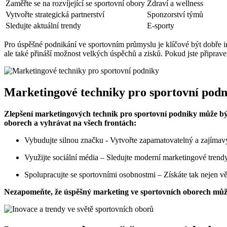
Zaměřte se na rozvíjející se‌ sportovní ​obory
Zdraví a wellness
Vytvořte ⁢strategická ‌partnerství
Sponzorství týmů
Sledujte aktuální trendy
E-sporty
Pro úspěšné⁢ podnikání ve⁣ sportovním průmyslu je klíčové být dobře inf
ale ‍také přináší ⁣možnost velkých úspěchů ​a⁢ zisků. Pokud⁢ jste⁣ př
Marketingové techniky‍ pro ​sportovní pod
Zlepšení ​marketingových​ technik pro sportovní podniky může⁤ být
oborech a vyhrávat​ na⁣ všech frontách:
Vybudujte silnou značku ‌-⁣ Vytvořte zapamatovatelný a⁢ zajímavý
Využijte⁤ sociální média – Sledujte ⁢moderní marketingové ⁣trendy ‍a
Spolupracujte se sportovními osobnostmi – Získáte tak nejen​ vět
Nezapomeňte, že ‍úspěšný ⁣marketing ve⁤ sportovních oborech může