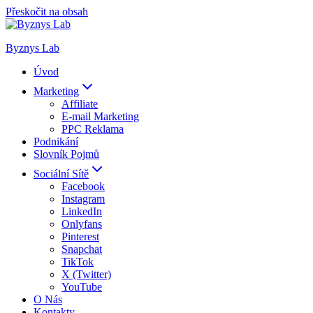
Přeskočit na obsah
Byznys Lab
Úvod
Marketing
Affiliate
E-mail Marketing
PPC Reklama
Podnikání
Slovník Pojmů
Sociální Sítě
Facebook
Instagram
LinkedIn
Onlyfans
Pinterest
Snapchat
TikTok
X (Twitter)
YouTube
O Nás
Kontakty