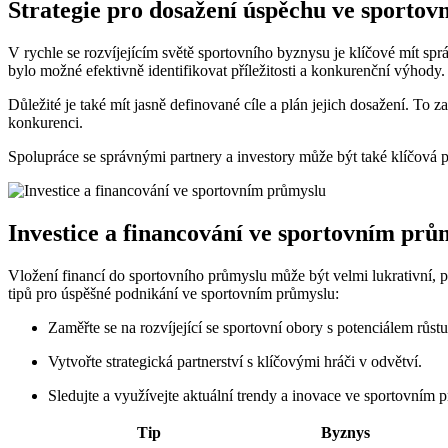
Strategie⁢ pro ‌dosažení úspěchu ve sporto
V rychle se rozvíjejícím světě sportovního byznysu ⁢je klíčové mít sprá
bylo možné efektivně identifikovat‌ příležitosti a​ konkurenční ‌výhody.
Důležité je​ také mít⁢ jasně‍ definované cíle a plán jejich dosažení.​ To 
konkurenci.
Spolupráce se‍ správnými partnery a investory může⁢ být ​také klíčová
Investice a financování ve sportovním ⁣prů
Vložení financí do sportovního průmyslu⁣ může⁣ být ⁣velmi lukrativní, 
⁣tipů pro úspěšné ⁢podnikání ⁤ve sportovním ‍průmyslu:
Zaměřte se na‍ rozvíjející se ⁢sportovní ⁤obory s potenciálem růstu
Vytvořte strategická partnerství s⁢ klíčovými hráči v‍ odvětví.
Sledujte ⁢a ⁢využívejte aktuální trendy a ​inovace ve ⁣sportovním 
Tip
Byznys