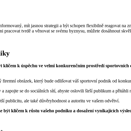
ormovaný, mít‍ jasnou⁤ strategii a‌ být schopen flexibilně reagovat na z
ipraveni pracovat tvrdě a věnovat se svému byznysu, můžete dosáhnout ‍s
niky
 klíčem k ‌úspěchu ve‍ velmi konkurenčním⁢ prostředí sportovních o
 firemní obrázek, který bude ‍odlišovat ‌váš sportovní⁤ podnik od⁤ konku
 ⁤zapojte se‍ do⁣ sociálních sítí, abyste oslovili širší publikum a‌ přitáhli‌
ší publicitu, ale také důvěryhodnost⁣ a autoritu ve vašem odvětví.
 ⁣být klíčem k růstu ‌vašeho podniku a dosažení ⁤vynikajících výsle