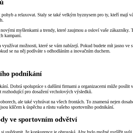
rů
 pohyb⁢ a relaxovat. Staly se také velkým byznysem pro ty, kteří mají váš
ch.
s ‍novými myšlenkami ​a trendy, které zaujmou a ‍osloví vaše zákazníky.
ých kampaní.
y a využívat⁢ možnosti, které ​se vám nabízejí. Pokud ‍budete‍ mít‌ jasno 
pokud se ⁢na něj podíváte ⁢s odhodláním a inovačním duchem.
ního podnikání
ní.‍ Dobrá ⁣spolupráce ⁤s dalšími firmami a organizacemi může posílit vaši 
být rozhodující pro dosažení vrcholových ⁢výsledků.
h oborech, ale také vyhrávat na všech‌ frontách. To znamená ​nejen dosahov
i jsou klíčem k úspěchu a růstu vašeho sportovního podnikání.
ody ve⁢ sportovním odvětví
 si uvědomit, že⁤ konkurence je obrovská. Aby bylo možné rozšířit svůj vl