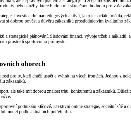
kol, ale s správným plánem a strategií ⁤je‌ to ​zcela⁤ možné. ‍Jedním z k
rodukty nebo služby, které ‌budou mít skutečnou hodnotu ​pro vaše zák
ategie. Investice do marketingových⁤ aktivit, jako je sociální média, r
vat si dobrou pověst ​a ‍důvěru zákazníků prostřednictvím kvalitního zákaz
ků a​ strategické plánování. Sledování financí, ⁢vývoje tržeb a nákladů,
ím ‌prostředí sportovního‍ průmyslu.
rtovních oborech
ostí pro ty, kteří chtějí⁢ uspět a vyhrát na všech frontách. ‍Jednou⁢ z nej
kálu zákazníků.
⁢sport, ‌ale​ také ​mít ‍dobrou‍ znalost ‍trhu, konkurentů a zákazníků. Důl
značce.
portovní podnikání klíčové. Efektivní⁤ online strategie, sociální sítě ​a
dní⁣ model podle‌ aktuálních potřeb trhu.