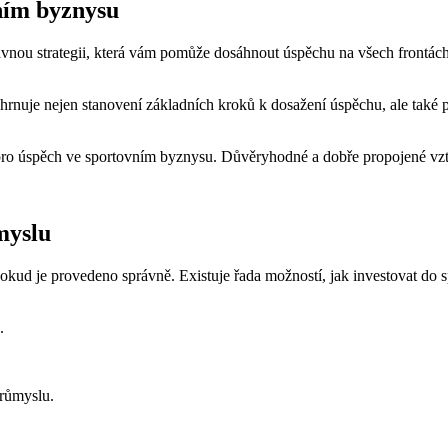
vním byznysu
vnou strategii, která vám pomůže​ dosáhnout⁢ úspěchu na ​všech frontách.
zahrnuje nejen stanovení základních ​kroků‍ k dosažení ⁢úspěchu, ‍ale ⁤také
 pro úspěch ve sportovním ‌byznysu. ‌Důvěryhodné a ⁣dobře ⁤propojené​ v
myslu
pokud je⁢ provedeno správně. Existuje⁣ řada možností, jak ‌investovat do
.
průmyslu.