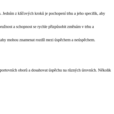
 Jedním z⁣ klíčových kroků je pochopení trhu a jeho⁤ specifik, ⁤aby
‌ pružnost ‍a schopnost se rychle přizpůsobit ⁢změnám v⁤ trhu a
ztahy mohou‍ znamenat ‌rozdíl mezi‍ úspěchem ⁤a​ neúspěchem.
 sportovních oborů a dosahovat úspěchu⁢ na ‌různých‌ úrovních. ⁣Několik