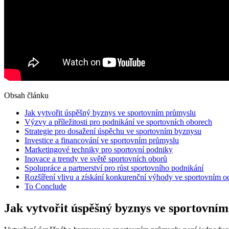
Obsah článku
Jak vytvořit ⁣úspěšný ​byznys ve sportovním průmyslu
Výzvy a příležitosti⁣ pro ⁢podnikání ve sportovních oborech
Strategie⁢ pro ‌dosažení úspěchu ve sportovním byznysu
Investice a financování ve sportovním ⁣průmyslu
Marketingové techniky‍ pro ​sportovní podniky
Inovace⁤ a⁤ trendy ve ⁣světě sportovních oborů
Spolupráce ​a partnerství pro růst‌ sportovního podnikání
Rozšíření ‌vlivu‌ a získání konkurenční výhody ve⁢ sportovním o
To ⁤Conclude
Jak vytvořit ⁣úspěšný ​byznys ve sportovní