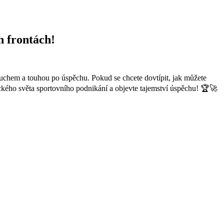
h frontách!
duchem ⁣a touhou po ‌úspěchu. Pokud se⁣ chcete dovtípit, jak​ můžete
kého světa sportovního ​podnikání a⁣ objevte‍ tajemství úspěchu!​ 🏆🚀