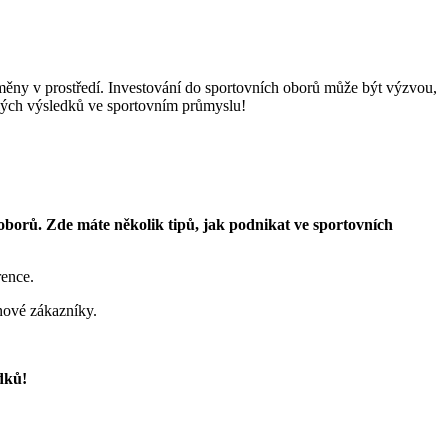
měny ​v ‌prostředí. Investování do‌ sportovních oborů může být výzvou,⁢
kvělých výsledků ve sportovním průmyslu!
borů. Zde máte ⁢několik tipů, jak‍ podnikat ⁢ve sportovních
rence.
 nové ⁢zákazníky.
dků!