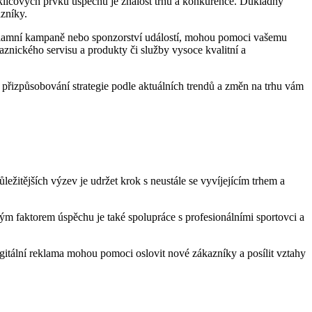
líčových‌ prvků ⁣úspěchu je znalost ⁢trhu ⁣a konkurence. ‍Důkladný
azníky.
eklamní ‍kampaně nebo ‍sponzorství událostí, mohou ⁣pomoci vašemu​
nického servisu⁢ a produkty či⁣ služby ‍vysoce ⁤kvalitní ‍a
 a přizpůsobování strategie podle aktuálních trendů a​ změn na trhu vám
důležitějších výzev je udržet krok s neustále se vyvíjejícím trhem a‍
ežitým faktorem‌ úspěchu je také spolupráce s profesionálními sportovci a
 digitální⁢ reklama mohou pomoci oslovit ⁣nové zákazníky a posílit vztahy