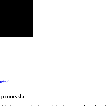
dvětví
m průmyslu