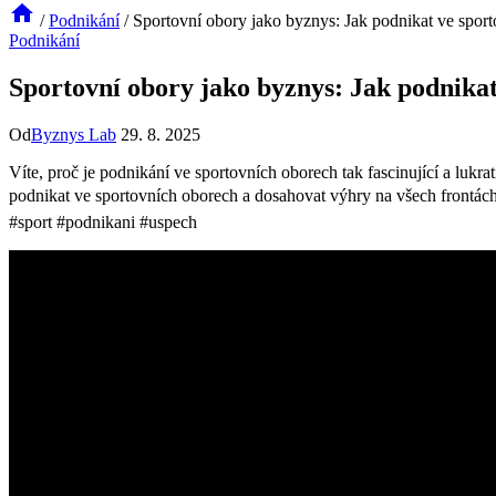
/
Podnikání
/
Sportovní obory jako byznys: Jak podnikat ve sport
Podnikání
Sportovní obory jako byznys: Jak podnikat
Od
Byznys Lab
29. 8. 2025
Víte, proč‍ je ⁢podnikání ve ​sportovních oborech ⁤tak fascinující ⁤a l
podnikat ve sportovních oborech a⁢ dosahovat ‍výhry na všech‍ frontách
#sport ​#podnikani ‍#uspech