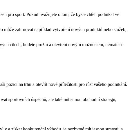
eň pro sport.‍ Pokud uvažujete o tom,‌ že byste chtěli podnikat⁢ ve⁤
 To může ‌zahrnovat například vytvoření nových produktů nebo služeb,⁢
ve svých cílech, ‍budete pružní a⁣ otevření novým⁢ možnostem, nemáte se
‍pozici na ​trhu a otevřít ⁤nové příležitosti pro růst‌ vašeho⁣ podnikání.
at⁣ sportovních úspěchů, ale také⁢ mít ⁣silnou⁣ obchodní strategii,
iv a získat konkurenční výhodu,​ je nezbytné ​mít jasnou⁣ strategii a