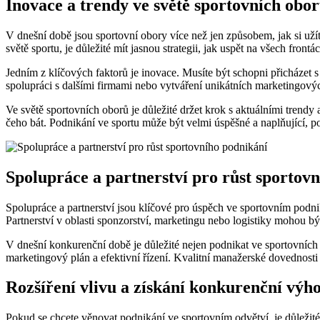
Inovace⁤ a⁤ trendy ve ⁣světě sportovních obo
V dnešní době jsou ⁣sportovní‌ obory více než jen⁢ způsobem, jak si užít
světě sportu, je důležité mít jasnou strategii, jak ‍uspět ⁣na⁣ všech‍ frontá
Jedním z klíčových faktorů‍ je inovace. Musíte být schopni přicházet 
spolupráci s dalšími firmami nebo vytváření unikátních marketingov
Ve⁣ světě⁢ sportovních ​oborů je důležité držet krok ⁢s ⁣aktuálními trend
čeho ​bát. Podnikání⁤ ve sportu může být velmi úspěšné a naplňující, 
Spolupráce ​a partnerství pro růst‌ sportov
Spolupráce a partnerství‍ jsou klíčové pro úspěch ve⁢ sportovním ⁣podniká
Partnerství v​ oblasti sponzorství, marketingu​ nebo logistiky mohou ⁢
V ⁣dnešní konkurenční⁤ době je‌ důležité⁢ nejen podnikat ⁣ve⁢ sportovníc
marketingový plán a efektivní řízení. ​Kvalitní manažerské dovednost
Rozšíření ‌vlivu‌ a získání konkurenční výh
Pokud se chcete věnovat podnikání ve sportovním⁤ odvětví, ​je‌ důležité