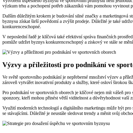
Vytvoření úspěšného byznysu ve ⁤sportovním průmyslu ⁣není⁢ jednoduchý ú
výzkum trhu ⁤a pochopení ⁤potřeb⁤ zákazníků vám pomohou vyvinout ⁣p
Dalším důležitým krokem je budování ​silné značky a ⁣marketingová str
byznysu získat širší povědomí a ‌zvýšit prodeje. Důležité je ⁢také udržo
konkurenceschopné.
V neposlední řadě je ⁣klíčová také efektivní správa finančních prostřed
⁢pomůže udržet byznys konkurenceschopný a ziskový ve stále se měníc
Výzvy a příležitosti⁣ pro ⁢podnikání ve spo
Ve světě sportovního ‌podnikání je nepřeberné ‌množství ⁢výzev a příležit
zároveň⁢ vytvářet inovativní produkty a ‍služby, ​které osloví širokou⁣ š
Pro ‌podnikání ⁤ve sportovních ​oborech‍ je klíčové nejen mít vášeň‍ pro 
⁣sponzory, kteří mohou‌ přinést větší⁣ viditelnost a důvěryhodnost vaší 
Využití moderních⁣ technologií a ‍digitálního marketingu‍ může být pro s
se stávajícími. Důležité je neustále sledovat trendy a měnit​ svůj obcho