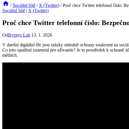
/
Sociální Sítě
/
X (Twitter)
/
Proč chce Twitter telefonní číslo: 
Sociální Sítě
|
X (Twitter)
Proč chce Twitter telefonní číslo: Bezpečn
Od
Byznys Lab
13. 1. 2026
V dnešní digitální éře jsou otázky ohledně ochrany soukromí na sociál
Co toto opatření znamená pro uživatele? Je to prostředek k ochraně ú
médiích.