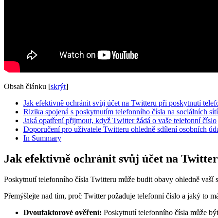
Obsah článku
[
skrýt
]
Jak efektivně ochránit svůj účet na Twitteru při poskytnutí telef
Rizika spojená s poskytnutím telefonního čísla na sociálních sít
Jaká opatření přijmout, když Twitter žádá o vaše telefonní číslo
Doporučení pro uživatele Twitteru ohledně sdílení osobních úd
In Summary
Jak efektivně ochránit svůj účet na Twitter
Poskytnutí telefonního čísla Twitteru může budit obavy ohledně vaší so
Přemýšlejte nad tím, proč Twitter požaduje telefonní číslo a jaký to m
Dvoufaktorové ověření:
Poskytnutí telefonního čísla může bý