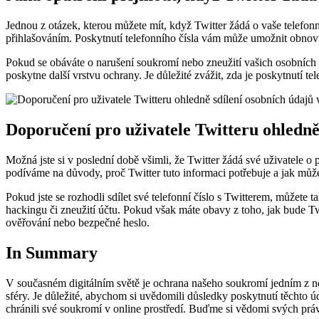
Jednou z otázek, kterou můžete mít, když Twitter žádá o vaše telefonn
přihlašováním. Poskytnutí telefonního čísla vám může umožnit obnovit
Pokud se obáváte o narušení soukromí nebo zneužití vašich osobních 
poskytne další vrstvu ochrany. Je důležité zvážit, zda je poskytnutí t
Doporučení pro uživatele Twitteru ohledně
Možná jste si v poslední době všimli, že Twitter žádá své uživatele o 
podíváme na důvody, proč Twitter tuto informaci potřebuje a jak může
Pokud jste se rozhodli sdílet své telefonní číslo s Twitterem, můžete 
hackingu či zneužití účtu. Pokud však máte obavy z toho, jak bude Tw
ověřování nebo bezpečné heslo.
In Summary
V současném digitálním světě je ochrana našeho soukromí jedním z nej
sféry. Je důležité, abychom si uvědomili důsledky poskytnutí těchto úda
chránili své soukromí v online prostředí. Buďme si vědomi svých práv 