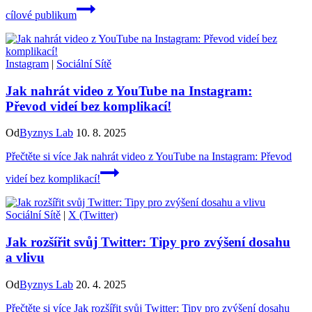
cílové publikum
Instagram
|
Sociální Sítě
Jak nahrát video z YouTube na Instagram:
Převod videí bez komplikací!
Od
Byznys Lab
10. 8. 2025
Přečtěte si více
Jak nahrát video z YouTube na Instagram: Převod
videí bez komplikací!
Sociální Sítě
|
X (Twitter)
Jak rozšířit svůj Twitter: Tipy pro zvýšení dosahu
a vlivu
Od
Byznys Lab
20. 4. 2025
Přečtěte si více
Jak rozšířit svůj Twitter: Tipy pro zvýšení dosahu