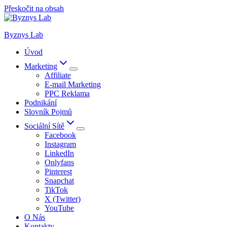
Přeskočit na obsah
Byznys Lab
Úvod
Marketing
Affiliate
E-mail Marketing
PPC Reklama
Podnikání
Slovník Pojmů
Sociální Sítě
Facebook
Instagram
LinkedIn
Onlyfans
Pinterest
Snapchat
TikTok
X (Twitter)
YouTube
O Nás
Kontakty