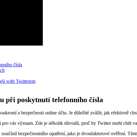
onního čísla
ích
ajů with Twitterem
u při poskytnutí telefonního čísla
ukromí a bezpečnosti online účtu. Je důležité zvážit, jak efektivně chrán
á pro vás význam. Zde je několik důvodů, proč by Twitter mohl chtít vaš
t součástí bezpečnostního opatření, jako je dvoufaktorové ověření. T