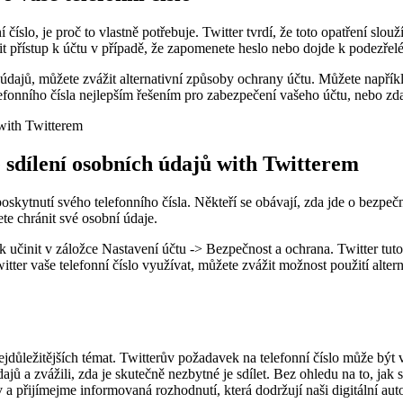
í číslo, je proč to vlastně potřebuje. Twitter tvrdí, že toto opatření 
 přístup k účtu v případě, že zapomenete heslo nebo dojde k podezřelé 
údajů, můžete zvážit alternativní způsoby ochrany účtu. Můžete napřík
elefonního čísla nejlepším řešením pro zabezpečení vašeho účtu, nebo zd
 sdílení osobních údajů with Twitterem
poskytnutí svého telefonního čísla. Někteří se obávají, zda jde o bezpe
te chránit své osobní údaje.
tak učinit v záložce Nastavení účtu -> Bezpečnost a ochrana. Twitter tu
itter vaše telefonní číslo využívat, můžete zvážit možnost použití alte
důležitějších témat. Twitterův požadavek na telefonní číslo může být v
jů a zvážili, zda je skutečně nezbytné je sdílet. Bez ohledu na to, jak 
a přijímejme informovaná rozhodnutí, která dodržují naši digitální aut