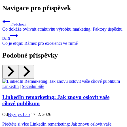
Navigace pro příspěvek
Předchozí
Co dokáže ovlivnit atraktivitu výrobku marketing: Faktory úspěchu
Další
Co je efqm: Rámec pro excelenci ve firmě
Podobné příspěvky
LinkedIn
|
Sociální Sítě
LinkedIn remarketing: Jak znovu oslovit vaše
cílové publikum
Od
Byznys Lab
17. 2. 2026
Přečtěte si více
LinkedIn remarketing: Jak znovu oslovit vaše