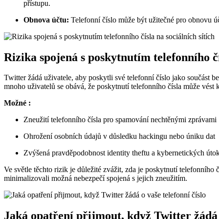
přístupu.
Obnova účtu:
Telefonní číslo může být užitečné pro obnovu úč
Rizika spojená s poskytnutím telefonního čí
Twitter žádá uživatele, aby poskytli své telefonní číslo jako součást
mnoho uživatelů se obává, že poskytnutí telefonního čísla může vést k
Možné :
Zneužití telefonního čísla pro spamování nechtěnými zprávami
Ohrožení osobních údajů v důsledku hackingu nebo úniku dat
Zvýšená pravděpodobnost identity theftu a kybernetických úto
Ve světle těchto rizik je důležité zvážit, zda je poskytnutí telefonníh
minimalizovali možná nebezpečí spojená s jejich zneužitím.
Jaká opatření přijmout, když Twitter žádá o