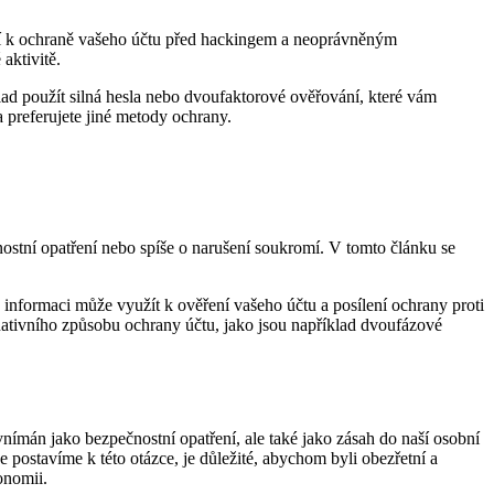
slouží k ochraně vašeho účtu před hackingem a neoprávněným
aktivitě.
lad použít silná hesla nebo dvoufaktorové ověřování, které vám
a preferujete jiné metody ochrany.
čnostní opatření nebo spíše o narušení soukromí. V tomto článku se
to informaci může využít k ověření vašeho účtu a posílení ochrany proti
rnativního způsobu ochrany účtu, jako jsou například dvoufázové
nímán jako bezpečnostní opatření, ale také jako zásah do naší osobní
se postavíme k této otázce, je důležité, abychom byli obezřetní a
onomii.