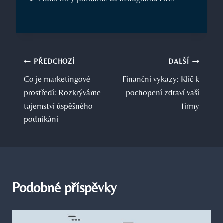
Navigace
PŘEDCHOZÍ
DALŠÍ
Co je marketingové
Finanční vykazy: Klíč k
pro
prostředí: Rozkrýváme
pochopení zdraví vaší
příspěvek
tajemství úspěšného
firmy
podnikání
Podobné příspěvky