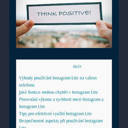
Obsah článku
[
skrýt
]
Výhody používání Instagram Lite na vašem
telefonu
Jaké funkce mohou chybět v Instagram Lite
Porovnání výkonu a rychlosti mezi Instagram a
Instagram Lite
Tipy pro efektivní využití Instagram Lite
Bezpečnostní aspekty při používání Instagram
Lite