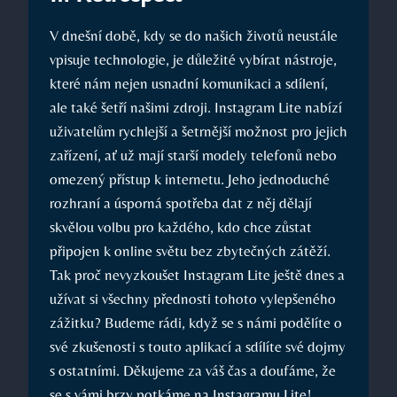
V dnešní době, kdy se do našich životů neustále
vpisuje technologie, je důležité vybírat nástroje,
které nám nejen usnadní komunikaci a sdílení,
ale také šetří našimi zdroji. Instagram Lite nabízí
uživatelům rychlejší a šetrnější možnost pro jejich
zařízení, ať už mají starší modely telefonů nebo
omezený přístup k internetu. Jeho jednoduché
rozhraní a úsporná spotřeba dat z něj dělají
skvělou volbu pro každého, kdo chce zůstat
připojen k online světu bez zbytečných zátěží.
Tak proč nevyzkoušet Instagram Lite ještě dnes a
užívat si všechny přednosti tohoto vylepšeného
zážitku? Budeme rádi, když se s námi podělíte o
své zkušenosti s touto aplikací a sdílíte své dojmy
s ostatními. Děkujeme za váš čas a doufáme, že
se s vámi brzy potkáme na Instagramu Lite!