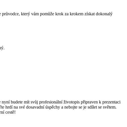
e je průvodce, který vám pomůže krok za krokem získat dokonalý
ný.
yní budete mít svůj profesionální životopis připraven k prezentaci
e hrdí na své dosavadní úspěchy a nebojte se je sdílet se světem.
ní cestě!