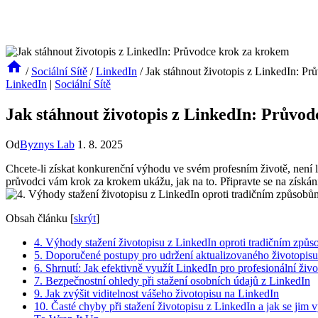
/
Sociální Sítě
/
LinkedIn
/
Jak stáhnout životopis z LinkedIn: P
LinkedIn
|
Sociální Sítě
Jak stáhnout životopis z LinkedIn: Průvo
Od
Byznys Lab
1. 8. 2025
Chcete-li získat konkurenční výhodu ve svém profesním životě, není 
průvodci vám krok za krokem ukážu, jak na to. Připravte se na získání n
Obsah článku
[
skrýt
]
4. Výhody stažení životopisu z LinkedIn oproti tradičním způ
5. Doporučené postupy pro udržení aktualizovaného životopis
6. Shrnutí: Jak efektivně využít LinkedIn pro profesionální živo
7. Bezpečnostní ohledy při stažení osobních údajů z LinkedIn
9. Jak zvýšit viditelnost vášeho životopisu na LinkedIn
10. Časté chyby při stažení životopisu z LinkedIn a jak se jim 