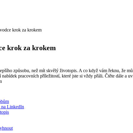
růvodce krok za krokem
dce krok za krokem
lepšího způsobu, než mít skvělý životopis. A co když vám řeknu, že m
abídek pracovních příležitostí, které jste si vždy přáli. Čtěte dále a uv
sobům
u na LinkedIn
topis
vyhnout