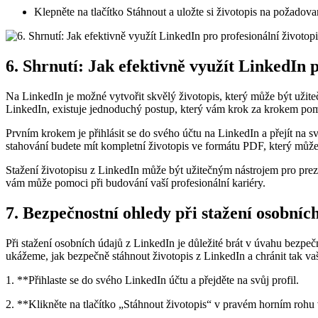
Klepněte na tlačítko Stáhnout a uložte si životopis na požadov
6. Shrnutí: Jak efektivně využít LinkedIn p
Na LinkedIn je možné vytvořit skvělý životopis, který může být užitečn
LinkedIn, existuje jednoduchý postup, který vám krok za krokem pom
Prvním krokem je přihlásit se do svého účtu na LinkedIn a přejít na 
stahování budete mít kompletní životopis ve formátu PDF, který můžet
Stažení životopisu z LinkedIn může být užitečným nástrojem pro prez
vám může pomoci při budování vaší profesionální kariéry.
7. Bezpečnostní ohledy při stažení osobníc
Při stažení osobních údajů z LinkedIn je důležité brát v úvahu bez
ukážeme, jak bezpečně stáhnout životopis z LinkedIn a chránit tak va
1. **Přihlaste se do svého LinkedIn účtu a přejděte na svůj profil.
2. **Klikněte na tlačítko „Stáhnout životopis“ v pravém horním rohu 