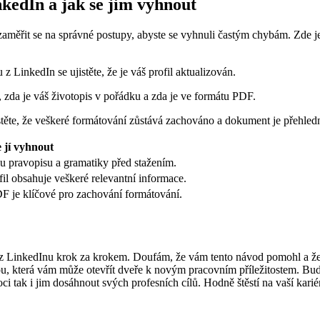
nkedIn a jak se jim vyhnout
té zaměřit se na správné postupy, abyste se vyhnuli častým chybám. Zd
z LinkedIn se ujistěte, že je váš profil aktualizován.
, zda je váš životopis v pořádku a zda je ve formátu PDF.
istěte, že veškeré formátování zůstává zachováno a dokument je přehled
e jí vyhnout
 pravopisu a gramatiky před stažením.
ofil obsahuje veškeré relevantní informace.
F je klíčové pro zachování formátování.
z LinkedInu krok za krokem. Doufám, že vám tento návod pomohl a že n
kou, která vám může otevřít dveře k novým pracovním příležitostem. Buďt
ci tak i jim dosáhnout svých profesních cílů. Hodně štěstí na vaší kariér