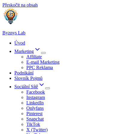
Přeskočit na obsah
Byznys Lab
Úvod
Marketing
Affiliate
E-mail Marketing
PPC Reklama
Podnikání
Slovník Pojmů
Sociální Sítě
Facebook
Instagram
LinkedIn
Onlyfans
Pinterest
Snapchat
TikTok
X (Twitter)