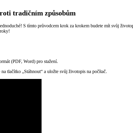
proti tradičním způsobům
o jednoduché! S tímto průvodcem krok za krokem budete mít svůj životo
kroky!
formát (PDF, Word) pro stažení.
e na tlačítko „Stáhnout“ a uložte svůj životopis na počítač.