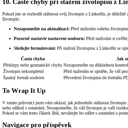
10. Časté chyby při stažení životopisu z Li
Pokud jste se rozhodli stáhnout svůj životopis z LinkedIn, je důleži
životopis:
Nezapomeňte na aktualizaci:
Před stažením vašeho životopisu 
Pozorně nastavte nastavení souboru:
Před stažením si ověřte
Sledujte formátování:
Při stažení životopisu z LinkedIn se uj
Častá chyba
Jak s
Překlepy nebo gramatické chyby
Nezapomeňte na důkladnou kontrolu
Životopis nekompletní
Před stažením se ujistěte, že váš pr
Špatný formát souboru
Převedení životopisu do formátu PD
To Wrap It Up
V tomto průvodci jsem vám ukázal, jak jednoduše stáhnout životopis 
nebo sdílení s ostatními. Nezapomeňte, že váš životopis je vaší vizit
Pokud se vám tento článek líbil, neváhejte ho sdílet s ostatními a pomo
Navigace pro příspěvek