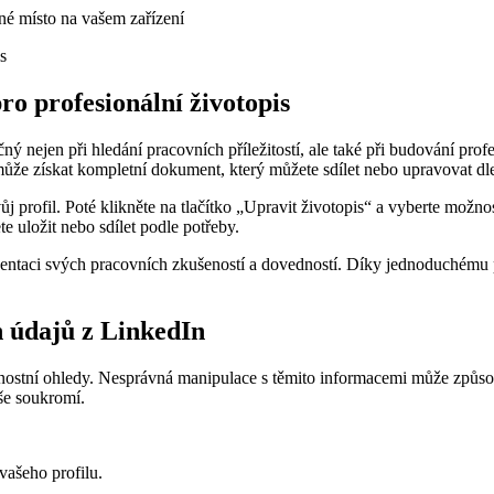
ané místo na vašem zařízení
ro profesionální životopis
ý nejen při hledání pracovních příležitostí, ale také při budování profe
ůže získat kompletní dokument, který můžete sdílet nebo upravovat dle
svůj profil. Poté klikněte na tlačítko „Upravit životopis“ a vyberte m
e uložit nebo sdílet podle potřeby.
entaci svých pracovních zkušeností a dovedností. Díky jednoduchému po
h údajů z LinkedIn
pečnostní ohledy. Nesprávná manipulace s těmito informacemi může způ
še soukromí.
vašeho profilu.