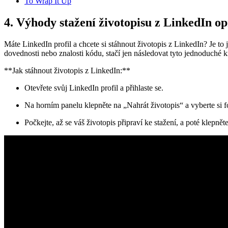
To Wrap It Up
4. Výhody stažení životopisu z LinkedIn o
Máte LinkedIn profil a chcete si stáhnout životopis z LinkedIn? Je t
dovednosti nebo znalosti kódu, stačí jen následovat tyto jednoduché 
**Jak stáhnout životopis z LinkedIn:**
Otevřete svůj LinkedIn profil a přihlaste se.
Na horním panelu klepněte na „Nahrát životopis“ a vyberte si 
Počkejte, až se váš životopis připraví ke stažení, a poté klepnět