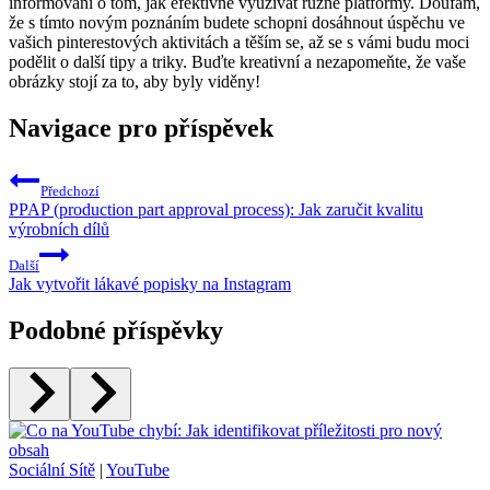
informovaní o tom, jak efektivně využívat různé platformy. Doufám,
že s tímto novým poznáním budete schopni dosáhnout úspěchu ve
vašich pinterestových aktivitách a těším se, až se s vámi budu moci
podělit o další tipy a triky. Buďte kreativní a nezapomeňte, že vaše
obrázky stojí za to, aby byly viděny!
Navigace pro příspěvek
Předchozí
PPAP (production part approval process): Jak zaručit kvalitu
výrobních dílů
Další
Jak vytvořit lákavé popisky na Instagram
Podobné příspěvky
Sociální Sítě
|
YouTube