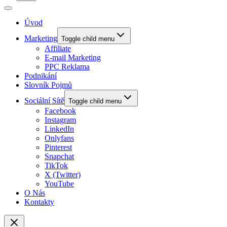
Úvod
Marketing
Toggle child menu
Affiliate
E-mail Marketing
PPC Reklama
Podnikání
Slovník Pojmů
Sociální Sítě
Toggle child menu
Facebook
Instagram
LinkedIn
Onlyfans
Pinterest
Snapchat
TikTok
X (Twitter)
YouTube
O Nás
Kontakty