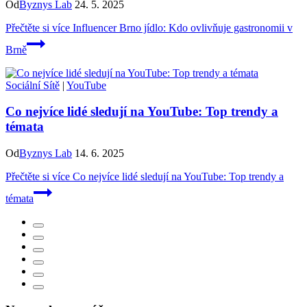
Od
Byznys Lab
24. 5. 2025
Přečtěte si více
Influencer Brno jídlo: Kdo ovlivňuje gastronomii v
Brně
Sociální Sítě
|
YouTube
Co nejvíce lidé sledují na YouTube: Top trendy a
témata
Od
Byznys Lab
14. 6. 2025
Přečtěte si více
Co nejvíce lidé sledují na YouTube: Top trendy a
témata