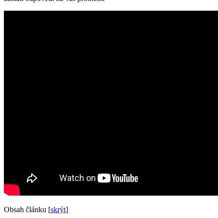
Obsah článku
[
skrýt
]