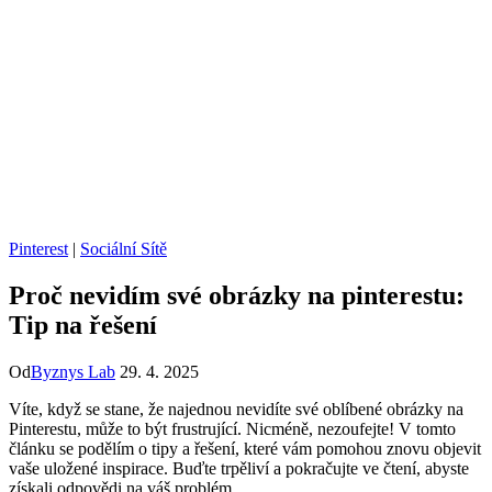
Pinterest
|
Sociální Sítě
Proč nevidím své obrázky na pinterestu:
Tip na řešení
Od
Byznys Lab
29. 4. 2025
Víte, když se stane, že najednou nevidíte své oblíbené obrázky na
Pinterestu, může to být frustrující. Nicméně, nezoufejte! V tomto
článku se podělím o tipy a řešení, které vám pomohou znovu objevit
vaše uložené inspirace. Buďte trpěliví a pokračujte ve čtení, abyste
získali odpovědi na váš problém.