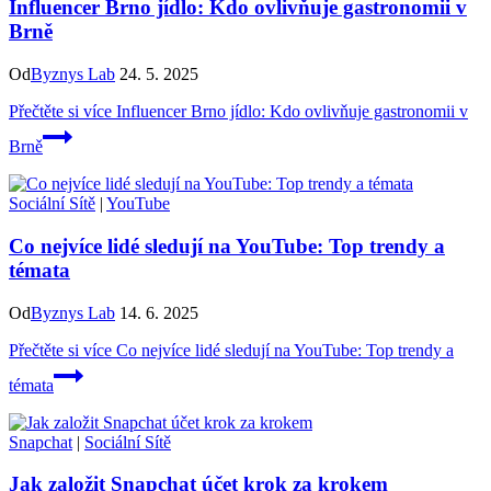
Influencer Brno jídlo: Kdo ovlivňuje gastronomii v
Brně
Od
Byznys Lab
24. 5. 2025
Přečtěte si více
Influencer Brno jídlo: Kdo ovlivňuje gastronomii v
Brně
Sociální Sítě
|
YouTube
Co nejvíce lidé sledují na YouTube: Top trendy a
témata
Od
Byznys Lab
14. 6. 2025
Přečtěte si více
Co nejvíce lidé sledují na YouTube: Top trendy a
témata
Snapchat
|
Sociální Sítě
Jak založit Snapchat účet krok za krokem