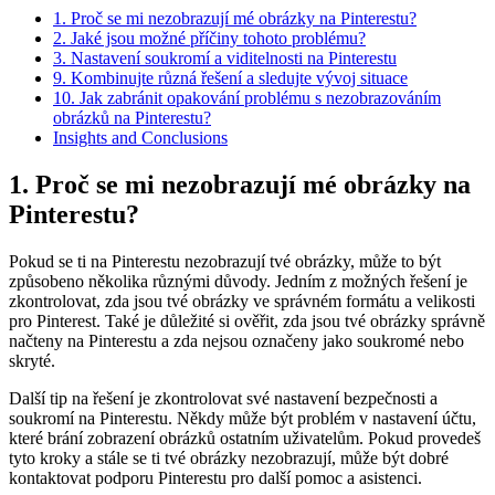
1. Proč se mi nezobrazují mé obrázky na Pinterestu?
2. Jaké jsou možné příčiny tohoto problému?
3. Nastavení soukromí a viditelnosti na Pinterestu
9. Kombinujte různá řešení a sledujte vývoj situace
10. Jak zabránit opakování problému s nezobrazováním
obrázků na Pinterestu?
Insights and Conclusions
1. Proč se mi nezobrazují mé obrázky na
Pinterestu?
Pokud se ti na Pinterestu nezobrazují tvé obrázky, může to být
způsobeno několika různými důvody. Jedním z možných řešení je
zkontrolovat, zda jsou tvé obrázky ve správném formátu a velikosti
pro Pinterest. Také je důležité si ověřit, zda jsou tvé obrázky správně
načteny na Pinterestu a zda nejsou označeny jako soukromé nebo
skryté.
Další tip na řešení je zkontrolovat své nastavení bezpečnosti a
soukromí na Pinterestu. Někdy může být problém v nastavení účtu,
které brání zobrazení obrázků ostatním uživatelům. Pokud provedeš
tyto kroky a stále se ti tvé obrázky nezobrazují, může být dobré
kontaktovat podporu Pinterestu pro další pomoc a asistenci.