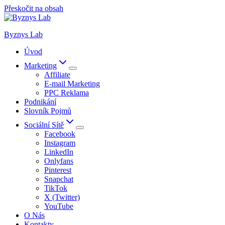
Přeskočit na obsah
Byznys Lab
Úvod
Marketing
Affiliate
E-mail Marketing
PPC Reklama
Podnikání
Slovník Pojmů
Sociální Sítě
Facebook
Instagram
LinkedIn
Onlyfans
Pinterest
Snapchat
TikTok
X (Twitter)
YouTube
O Nás
Kontakty