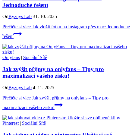
Jednoduché řešení
Od
Byznys Lab
31. 10. 2025
Přečtěte si více
Jak vložit fotku na Instagram přes mac: Jednoduché
řešení
Onlyfans
|
Sociální Sítě
Jak zvýšit příjmy na onlyfans – Tipy pro
maximalizaci vašeho zisku!
Od
Byznys Lab
4. 11. 2025
Přečtěte si více
Jak zvýšit příjmy na onlyfans – Tipy pro
maximalizaci vašeho zisku!
Pinterest
|
Sociální Sítě
Jak stahovat videa z pinterestu: Uložte si své