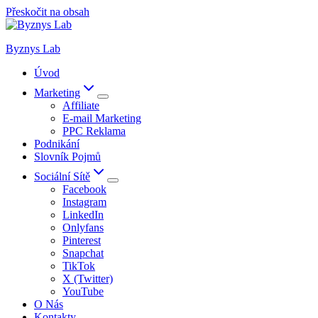
Přeskočit na obsah
Byznys Lab
Úvod
Marketing
Affiliate
E-mail Marketing
PPC Reklama
Podnikání
Slovník Pojmů
Sociální Sítě
Facebook
Instagram
LinkedIn
Onlyfans
Pinterest
Snapchat
TikTok
X (Twitter)
YouTube
O Nás
Kontakty