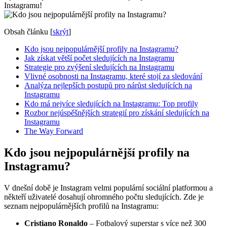
Instagramu!
Obsah článku
[
skrýt
]
Kdo jsou nejpopulárnější profily na Instagramu?
Jak získat větší počet sledujících na Instagramu
Strategie pro zvýšení sledujících na Instagramu
Vlivné osobnosti na Instagramu, které stojí za sledování
Analýza nejlepších postupů pro nárůst sledujících na
Instagramu
Kdo má nejvíce sledujících na Instagramu: Top profily
Rozbor nejúspěšnějších strategií pro získání sledujících na
Instagramu
The Way Forward
Kdo jsou nejpopulárnější profily na
Instagramu?
V dnešní době je Instagram velmi populární sociální platformou a
někteří uživatelé dosahují ohromného počtu sledujících. Zde je
seznam nejpopulárnějších profilů na Instagramu:
Cristiano Ronaldo
– Fotbalový superstar s více než 300