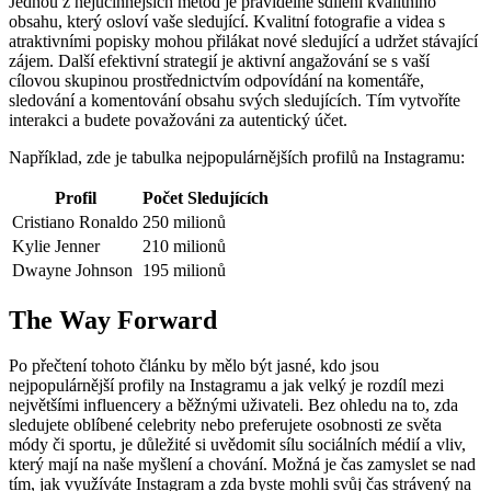
Jednou z nejúčinnějších metod je pravidelné sdílení kvalitního
obsahu, který osloví vaše sledující. Kvalitní fotografie a videa s
atraktivními popisky mohou přilákat nové sledující a udržet stávající
zájem. Další efektivní strategií je aktivní angažování se s vaší
cílovou skupinou prostřednictvím odpovídání na komentáře,
sledování a komentování obsahu svých sledujících. Tím vytvoříte
interakci a budete považováni za autentický účet.
Například, zde je tabulka nejpopulárnějších profilů na Instagramu:
Profil
Počet Sledujících
Cristiano Ronaldo
250 milionů
Kylie Jenner
210 milionů
Dwayne Johnson
195 milionů
The Way Forward
Po přečtení tohoto článku by mělo být jasné, kdo jsou
nejpopulárnější profily na Instagramu a jak velký je rozdíl mezi
největšími influencery a běžnými uživateli. Bez ohledu na to, zda
sledujete oblíbené celebrity nebo preferujete osobnosti ze světa
módy či sportu, je důležité si uvědomit sílu sociálních médií a vliv,
který mají na naše myšlení a chování. Možná je čas zamyslet se nad
tím, jak využíváte Instagram a zda byste mohli svůj čas strávený na