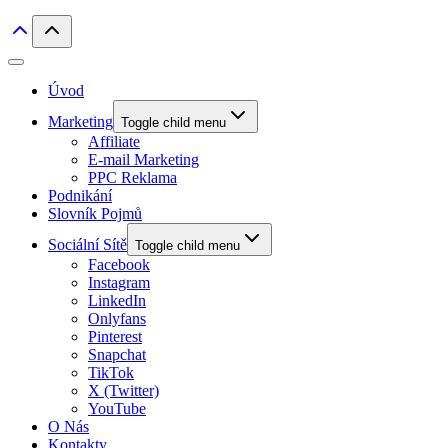
Úvod
Marketing
Toggle child menu
Affiliate
E-mail Marketing
PPC Reklama
Podnikání
Slovník Pojmů
Sociální Sítě
Toggle child menu
Facebook
Instagram
LinkedIn
Onlyfans
Pinterest
Snapchat
TikTok
X (Twitter)
YouTube
O Nás
Kontakty