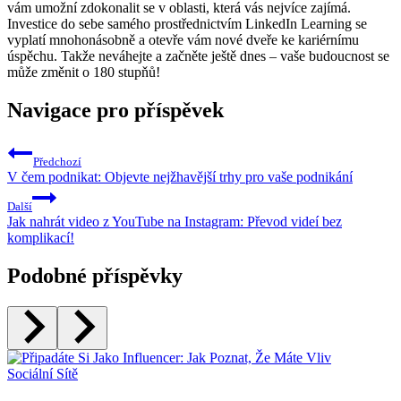
vám umožní zdokonalit se v oblasti, která vás nejvíce zajímá.
Investice do sebe samého prostřednictvím LinkedIn Learning se
vyplatí mnohonásobně a otevře vám nové dveře ke kariérnímu
úspěchu. Takže neváhejte a začněte ještě dnes – vaše budoucnost se
může změnit o 180 stupňů!
Navigace pro příspěvek
Předchozí
V čem podnikat: Objevte nejžhavější trhy pro vaše podnikání
Další
Jak nahrát video z YouTube na Instagram: Převod videí bez
komplikací!
Podobné příspěvky
Sociální Sítě