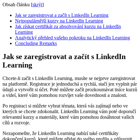
Obsah článku
[
skrýt
]
Jak se zaregistrovat a začít s LinkedIn Learning
Nejpopulárnější kurzy na LinkedIn Learning
Jak získat certifikát za absolvování kurzu na LinkedIn
Learning
Analytický přehled vašeho pokroku na LinkedIn Learning
Concluding Remarks
Jak se zaregistrovat a začít s LinkedIn
Learning
Chcete-li začít s LinkedIn Learning, musíte se nejprve zaregistrovat
na platformě. Registrace je jednoduchá a rychlá, stačí jen vyplnit pár
údajů a vytvořit si účet. Poté můžete začít prozkoumávat tisíce kurzů
a videí, které vám pomohou rozvíjet vaše dovednosti a znalosti.
Po registraci si můžete vybrat témata, která vás zajímají nebo ve
kterých se chcete zdokonalit. LinkedIn Learning vám poté doporučí
relevantní kurzy a materiály, které vám pomohou dosáhnout vašich
cílů a rozvoje.
Nezapomeňte, že LinkedIn Learning nabízí také certifikáty
dokončení kurzů, které můžete přidat do svého profilu a zdůraznit