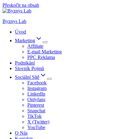
Přeskočit na obsah
Byznys Lab
Úvod
Marketing
Affiliate
E-mail Marketing
PPC Reklama
Podnikání
Slovník Pojmů
Sociální Sítě
Facebook
Instagram
LinkedIn
Onlyfans
Pinterest
Snapchat
TikTok
X (Twitter)
YouTube
O Nás
Kontakty