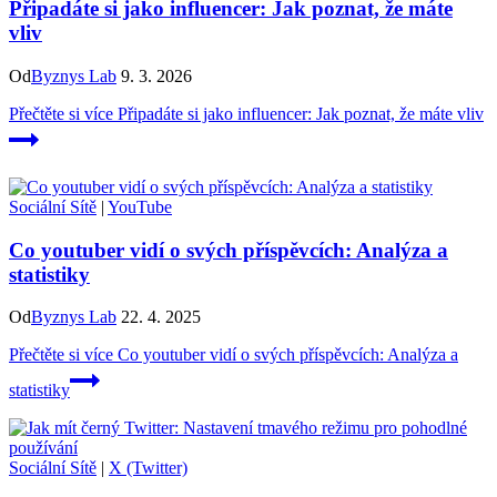
Připadáte si jako influencer: Jak poznat, že máte
vliv
Od
Byznys Lab
9. 3. 2026
Přečtěte si více
Připadáte si jako influencer: Jak poznat, že máte vliv
Sociální Sítě
|
YouTube
Co youtuber vidí o svých příspěvcích: Analýza a
statistiky
Od
Byznys Lab
22. 4. 2025
Přečtěte si více
Co youtuber vidí o svých příspěvcích: Analýza a
statistiky
Sociální Sítě
|
X (Twitter)