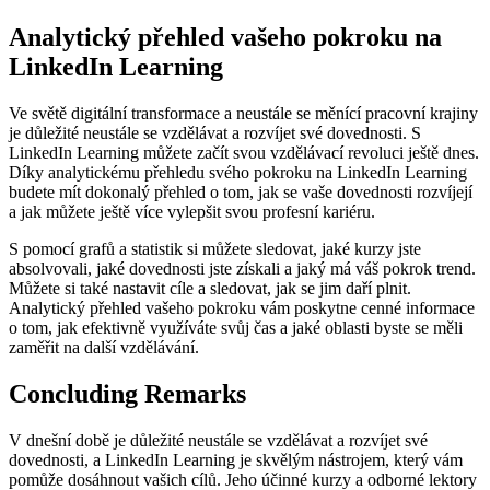
Analytický přehled vašeho pokroku na
LinkedIn Learning
Ve světě digitální transformace a neustále se měnící pracovní krajiny
je důležité neustále se vzdělávat a rozvíjet své dovednosti. S
LinkedIn Learning můžete začít svou vzdělávací revoluci ještě dnes.
Díky analytickému přehledu svého pokroku na LinkedIn Learning
budete mít dokonalý přehled o tom, jak se vaše dovednosti rozvíjejí
a jak můžete ještě více vylepšit svou profesní kariéru.
S pomocí grafů a statistik si můžete sledovat, jaké kurzy jste
absolvovali, jaké dovednosti jste získali a jaký má váš pokrok trend.
Můžete si také nastavit cíle a sledovat, jak se jim daří plnit.
Analytický přehled vašeho pokroku vám poskytne cenné informace
o tom, jak efektivně využíváte svůj čas a jaké oblasti byste se měli
zaměřit na další vzdělávání.
Concluding Remarks
V dnešní době je důležité neustále se vzdělávat a rozvíjet své
dovednosti, a LinkedIn Learning je skvělým nástrojem, který vám
pomůže dosáhnout vašich cílů. Jeho účinné kurzy a odborné lektory