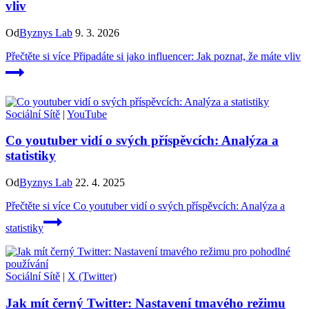
vliv
Od
Byznys Lab
9. 3. 2026
Přečtěte si více
Připadáte si jako influencer: Jak poznat, že máte vliv
Sociální Sítě
|
YouTube
Co youtuber vidí o svých příspěvcích: Analýza a
statistiky
Od
Byznys Lab
22. 4. 2025
Přečtěte si více
Co youtuber vidí o svých příspěvcích: Analýza a
statistiky
Sociální Sítě
|
X (Twitter)
Jak mít černý Twitter: Nastavení tmavého režimu