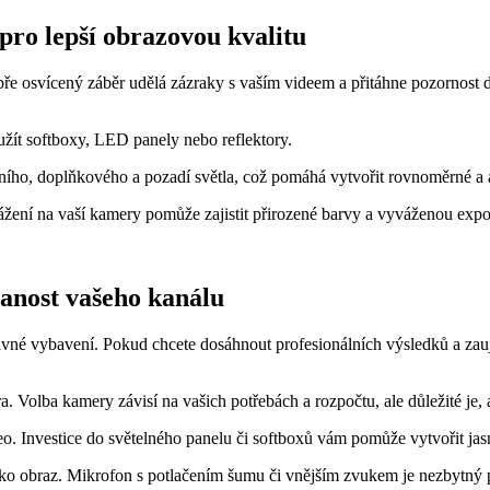
 pro lepší obrazovou kvalitu
obře osvícený záběr udělá zázraky s vaším videem a přitáhne pozornost d
oužít softboxy, LED panely nebo reflektory.
vního, doplňkového a pozadí světla, což pomáhá vytvořit rovnoměrné a a
žení na vaší kamery pomůže zajistit přirozené barvy a vyváženou expo
vanost vašeho kanálu
rávné vybavení. Pokud chcete dosáhnout profesionálních výsledků a zauj
 Volba kamery závisí na vašich potřebách a rozpočtu, ale důležité je,
eo. Investice do světelného panelu či softboxů vám pomůže vytvořit jas
ko obraz. Mikrofon s potlačením šumu či vnějším zvukem je nezbytný p