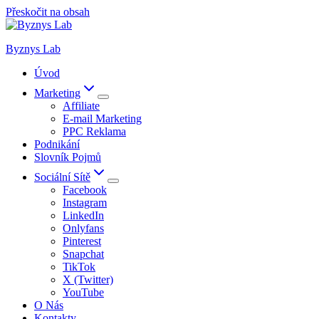
Přeskočit na obsah
Byznys Lab
Úvod
Marketing
Affiliate
E-mail Marketing
PPC Reklama
Podnikání
Slovník Pojmů
Sociální Sítě
Facebook
Instagram
LinkedIn
Onlyfans
Pinterest
Snapchat
TikTok
X (Twitter)
YouTube
O Nás
Kontakty