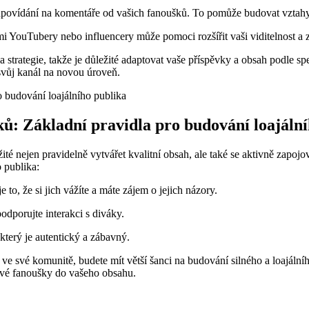
dpovídání na komentáře od vašich fanoušků. To pomůže budovat vztahy 
i YouTubery nebo influencery může pomoci rozšířit vaši viditelnost a z
a a strategie, takže je důležité adaptovat vaše příspěvky a obsah podle s
 svůj kanál na novou úroveň.
ků: Základní pravidla pro budování loajáln
žité nejen pravidelně vytvářet kvalitní obsah, ale také se aktivně zapo
 publika:
o, že si jich vážíte a máte zájem o jejich názory.
podporujte interakci s diváky.
 který je autentický a zábavný.
 ve své komunitě, budete mít větší šanci na budování silného a loajální
 své fanoušky do vašeho obsahu.