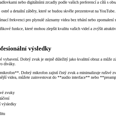
ovkami nebo digitálními zrcadly podle vašich preferencí a cílů s ob
stré a detailní záběry, které se budou skvěle prezentovat na YouTube.
ímací frekvenci pro plynulé záznamy videa bez trhání nebo zpomalení 
lňkové funkce, které mohou zlepšit kvalitu vašich videí a zvýšit atrakt
fesionální výsledky
vé vybavení. Dobrý zvuk je stejně důležitý jako kvalitní obraz a může
ro diváky.
mikrofon**. Dobrý mikrofon zajistí čistý zvuk a minimalizuje rušivé z
ější videa, můžete zainvestovat do **audio interface** nebo **preamp
ivé zvuky
táčení
í výsledky