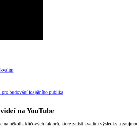
kvalitu
a pro budování loajálního publika
 videí na YouTube
 na několik klíčových faktorů, které zajistí kvalitní výsledky a zaujmo