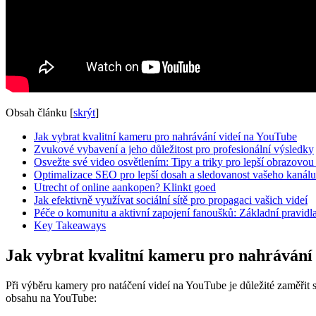
Obsah článku
[
skrýt
]
Jak vybrat kvalitní kameru pro nahrávání videí na YouTube
Zvukové vybavení a jeho důležitost pro profesionální výsledky
Osvežte své video osvětlením: Tipy a triky pro lepší obrazovou 
Optimalizace SEO pro lepší dosah a sledovanost vašeho kanálu
Utrecht of online aankopen? Klinkt goed
Jak efektivně využívat sociální sítě pro propagaci vašich videí
Péče o komunitu a aktivní zapojení fanoušků: Základní pravidl
Key Takeaways
Jak vybrat kvalitní kameru pro nahrávání
Při výběru kamery pro natáčení videí na YouTube je důležité zaměřit se
obsahu na YouTube: