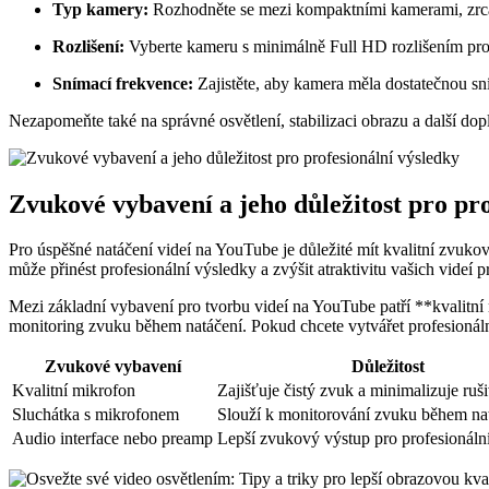
Typ kamery:
Rozhodněte se mezi kompaktními kamerami, zrcadl
Rozlišení:
Vyberte kameru s minimálně Full HD rozlišením pro o
Snímací frekvence:
Zajistěte, aby kamera měla dostatečnou sn
Nezapomeňte také na správné osvětlení, stabilizaci obrazu a další dop
Zvukové vybavení a jeho důležitost pro pro
Pro úspěšné natáčení videí na YouTube je důležité mít kvalitní zvuko
může přinést profesionální výsledky a zvýšit atraktivitu vašich videí p
Mezi základní vybavení pro tvorbu videí na YouTube patří **kvalitní 
monitoring zvuku během natáčení. Pokud chcete vytvářet profesionáln
Zvukové vybavení
Důležitost
Kvalitní mikrofon
Zajišťuje čistý zvuk a minimalizuje ruš
Sluchátka s mikrofonem
Slouží k monitorování zvuku během na
Audio interface nebo preamp
Lepší zvukový výstup pro profesionáln