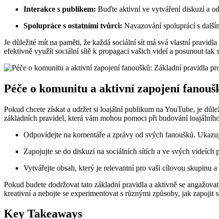
Interakce s publikem:
Buďte aktivní ve vytváření diskuzí a o
Spolupráce s ostatními tvůrci:
Navazování spoluprácí s dalším
Je důležité mít na paměti, že každá sociální sít má svá vlastní pravidl
efektivně využít sociální sítě k propagaci vašich videí a posunout tak
Péče o komunitu a aktivní zapojení fanouš
Pokud chcete získat a udržet si loajální publikum na YouTube, je důle
základních pravidel, která vám mohou pomoci při budování loajálního
Odpovídejte na komentáře a zprávy od svých fanoušků. Ukazuje t
Zapojujte se do diskuzí na sociálních sítích a ve svých videích 
Vytvářejte obsah, který je relevantní pro vaši cílovou skupinu a
Pokud budete dodržovat tato základní pravidla a aktivně se angažovat
kreativní a nebojte se experimentovat s různými způsoby, jak zapojit
Key Takeaways