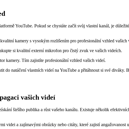
ed
platformě YouTube. Pokud se chystáte začít svůj vlastní kanál, je důlež
kvalitní kamery s vysokým rozlišením pro profesionální vzhled vašich v
akupte si kvalitní externí mikrofon pro čistý zvuk ve vašich videích.
átor kamery. Tím zajistíte profesionální vzhled vašich videí.
t do natáčení vlastních videí na YouTube a přitáhnout si své diváky. B
opagaci vašich videí
získání širšího publika a růst vašeho kanálu. Existuje několik efektivníc
ými videi a zajímavými obrázky nebo citáty, které zajistí angažovanost u