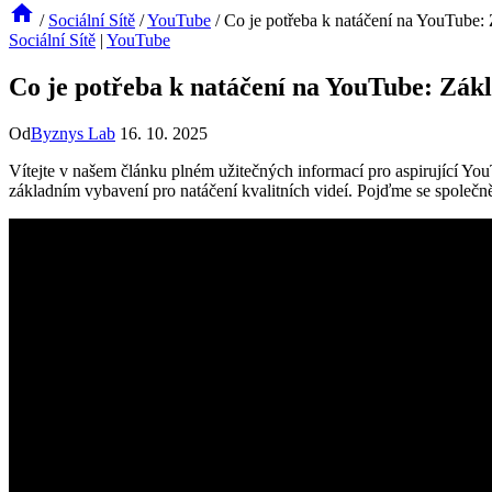
/
Sociální Sítě
/
YouTube
/
Co je potřeba k natáčení na YouTube: 
Sociální Sítě
|
YouTube
Co je potřeba k natáčení na YouTube: Zákl
Od
Byznys Lab
16. 10. 2025
Vítejte v našem článku plném užitečných informací pro aspirující YouT
základním vybavení pro natáčení kvalitních videí. Pojďme se společn