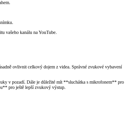
sahem.
snímku.
ivitu vašeho kanálu na YouTube.
 zásadně ovlivnit celkový dojem z videa. Správné zvukové vybavení
vuky v pozadí. Dále je důležité mít **sluchátka s mikrofonem** pro
u** pro ještě lepší zvukový výstup.