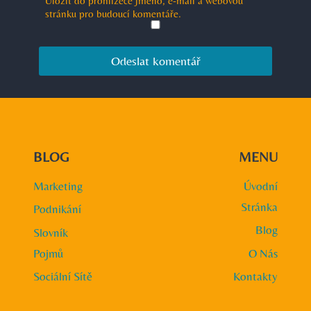
Uložit do prohlížeče jméno, e-mail a webovou
stránku pro budoucí komentáře.
BLOG
MENU
Marketing
Úvodní
Stránka
Podnikání
Blog
Slovník
Pojmů
O Nás
Sociální Sítě
Kontakty