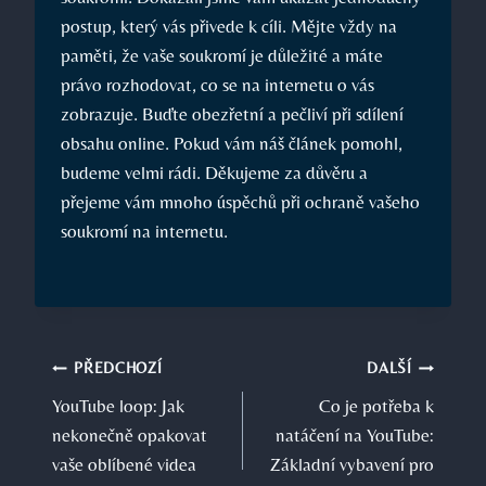
postup, který vás přivede k cíli. Mějte vždy na
paměti, že vaše soukromí je důležité a máte
právo rozhodovat, co se na internetu o vás
zobrazuje. Buďte obezřetní a pečliví při sdílení
obsahu online. Pokud vám náš článek pomohl,
budeme velmi rádi. Děkujeme za důvěru a
přejeme vám mnoho úspěchů při ochraně vašeho
soukromí na internetu.
Navigace
PŘEDCHOZÍ
DALŠÍ
YouTube loop: Jak
Co je potřeba k
pro
nekonečně opakovat
natáčení na YouTube:
příspěvek
vaše oblíbené videa
Základní vybavení pro