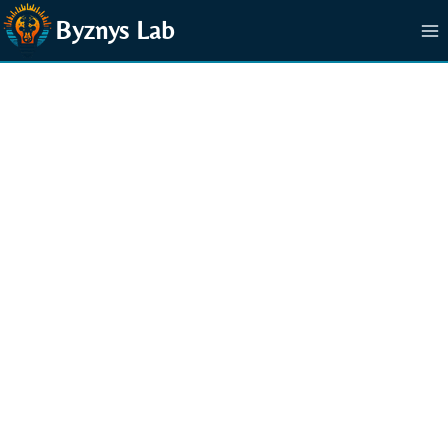
Přeskočit
Byznys Lab
na
obsah