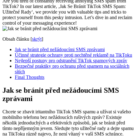
Are you tired of constantly receiving annoying SMS spam from
TikTok? In our latest article, ‚Jak Se Bránit TikTok SMS Spam:
Užitečné Rady‘, we provide you with valuable tips and tricks to
protect yourself from this pesky intrusion. Let’s dive in and reclaim
control of your messaging experience!
Obsah článku
[
skrýt
]
Jak se bránit před nežádoucími SMS zprávami
Účinné strategie ochrany proti nechtěné reklamě na TikToku
Nejlepší postupy pro odstranění TikTok spamových zpráv
Bezpečné praktiky pro ochranu před spamem na sociálních
sítích
Final Thoughts
Jak se bránit před nežádoucími SMS
zprávami
Chcete se zbavit iritantního TikTok SMS spamu a užívat si vašeho
mobilního telefonu bez nežádoucích rušivých zpráv? Existuje
několik jednoduchých a efektivních způsobů, jak se bránit před
tímto nepříjemným jevem. Sledujte tyto užitečné rady a dejte spamu
na TikToku rázně najevo, že není vítaný v vaší SMS schránce.