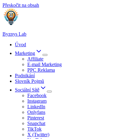
Přeskočit na obsah
Byznys Lab
Úvod
Marketing
Affiliate
E-mail Marketing
PPC Reklama
Podnikání
Slovník Pojmů
Sociální Sítě
Facebook
Instagram
LinkedIn
Onlyfans
Pinterest
Snapchat
TikTok
X (Twitter)