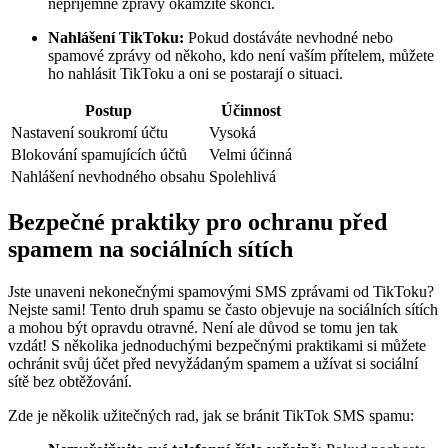
nepříjemné zprávy okamžitě skončí.
Nahlášení TikToku:
Pokud dostáváte nevhodné nebo
spamové zprávy od někoho, kdo není vaším přítelem, můžete
ho nahlásit TikToku a oni se postarají o situaci.
Postup
Účinnost
Nastavení soukromí účtu
Vysoká
Blokování spamujících účtů
Velmi účinná
Nahlášení nevhodného obsahu
Spolehlivá
Bezpečné praktiky pro ochranu před
spamem na sociálních sítích
Jste unaveni nekonečnými spamovými SMS zprávami od TikToku?
Nejste sami! Tento druh spamu se často objevuje na sociálních sítích
a mohou být opravdu otravné. Není ale důvod se tomu jen tak
vzdát! S několika jednoduchými bezpečnými praktikami si můžete
ochránit svůj účet před nevyžádaným spamem a užívat si sociální
sítě bez obtěžování.
Zde je několik užitečných rad, jak se bránit TikTok SMS spamu: