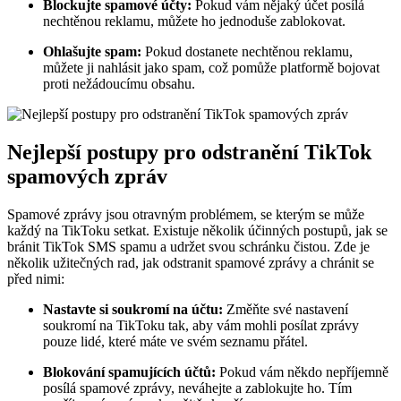
Blockujte spamové účty:
Pokud vám nějaký účet posílá
nechtěnou reklamu, můžete ho jednoduše zablokovat.
Ohlašujte spam:
Pokud dostanete nechtěnou reklamu,
můžete ji nahlásit jako spam, což pomůže platformě bojovat
proti nežádoucímu obsahu.
Nejlepší postupy pro odstranění TikTok
spamových zpráv
Spamové zprávy jsou otravným problémem, se kterým se může
každý na TikToku setkat. Existuje několik účinných postupů, jak se
bránit TikTok SMS spamu a udržet svou schránku čistou. Zde je
několik užitečných rad, jak odstranit spamové zprávy a chránit se
před nimi:
Nastavte si soukromí na účtu:
Změňte své nastavení
soukromí na TikToku tak, aby vám mohli posílat zprávy
pouze lidé, které máte ve svém seznamu přátel.
Blokování spamujících účtů:
Pokud vám někdo nepříjemně
posílá spamové zprávy, neváhejte a zablokujte ho. Tím