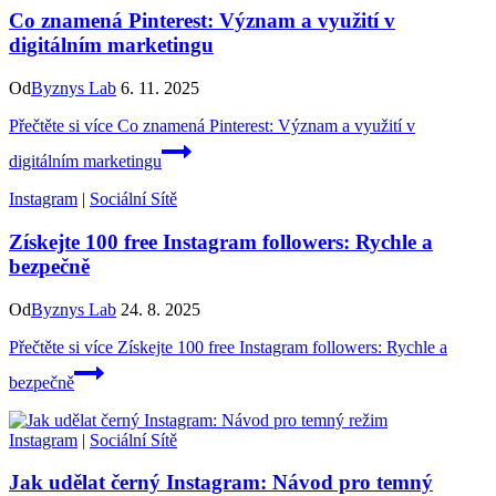
Co znamená Pinterest: Význam a využití v
digitálním marketingu
Od
Byznys Lab
6. 11. 2025
Přečtěte si více
Co znamená Pinterest: Význam a využití v
digitálním marketingu
Instagram
|
Sociální Sítě
Získejte 100 free Instagram followers: Rychle a
bezpečně
Od
Byznys Lab
24. 8. 2025
Přečtěte si více
Získejte 100 free Instagram followers: Rychle a
bezpečně
Instagram
|
Sociální Sítě
Jak udělat černý Instagram: Návod pro temný