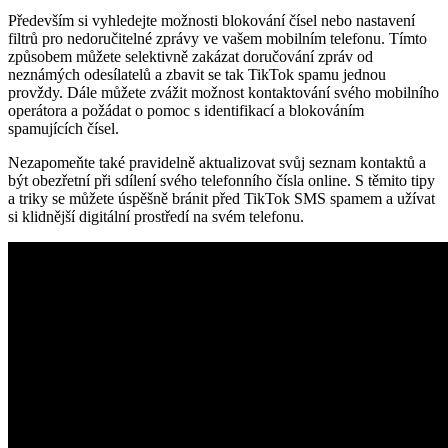
Především si vyhledejte možnosti blokování čísel nebo nastavení
filtrů pro nedoručitelné zprávy ve vašem mobilním telefonu. Tímto
způsobem můžete selektivně zakázat doručování zpráv od
neznámých odesílatelů a zbavit se tak TikTok spamu jednou
provždy. Dále můžete zvážit možnost kontaktování svého mobilního
operátora a požádat o pomoc s identifikací a blokováním
spamujících čísel.
Nezapomeňte také pravidelně aktualizovat svůj seznam kontaktů a
být obezřetní při sdílení svého telefonního čísla online. S těmito tipy
a triky se můžete úspěšně bránit před TikTok SMS spamem a užívat
si klidnější digitální prostředí na svém telefonu.