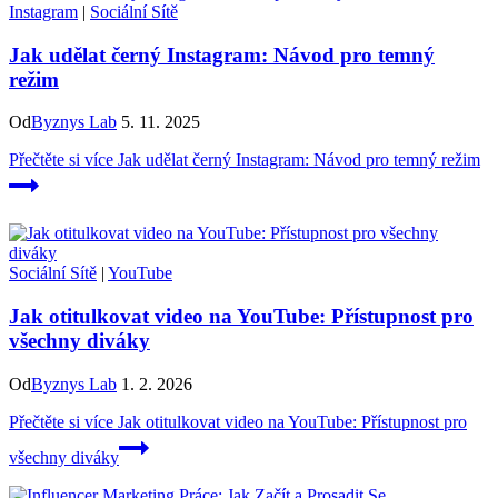
Instagram
|
Sociální Sítě
Jak udělat černý Instagram: Návod pro temný
režim
Od
Byznys Lab
5. 11. 2025
Přečtěte si více
Jak udělat černý Instagram: Návod pro temný režim
Sociální Sítě
|
YouTube
Jak otitulkovat video na YouTube: Přístupnost pro
všechny diváky
Od
Byznys Lab
1. 2. 2026
Přečtěte si více
Jak otitulkovat video na YouTube: Přístupnost pro
všechny diváky