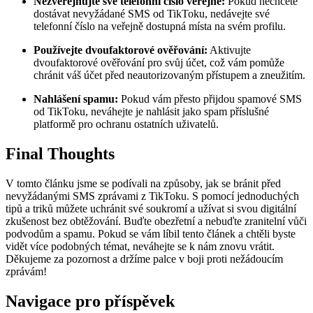
Nezveřejňujte své telefonní číslo veřejně:
Pokud nechcete
dostávat nevyžádané SMS od TikToku, nedávejte své
telefonní číslo na veřejně dostupná místa na svém profilu.
Používejte dvoufaktorové ověřování:
Aktivujte
dvoufaktorové ověřování pro svůj účet, což vám pomůže
chránit váš účet před neautorizovaným přístupem a zneužitím.
Nahlášení spamu:
Pokud vám přesto přijdou spamové SMS
od TikToku, neváhejte je nahlásit jako spam příslušné
platformě pro ochranu ostatních uživatelů.
Final Thoughts
V tomto článku jsme se podívali na způsoby, jak se bránit před
nevyžádanými SMS zprávami z TikToku. S pomocí jednoduchých
tipů a triků můžete uchránit své soukromí a užívat si svou digitální
zkušenost bez obtěžování. Buďte obezřetní a nebuďte zranitelní vůči
podvodům a spamu. Pokud se vám líbil tento článek a chtěli byste
vidět více podobných témat, neváhejte se k nám znovu vrátit.
Děkujeme za pozornost a držíme palce v boji proti nežádoucím
zprávám!
Navigace pro příspěvek