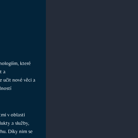
nologiím, které
t a
 učit nové věci a
dností
mi v oblasti
ukty a služby,
rhu. Díky nim se