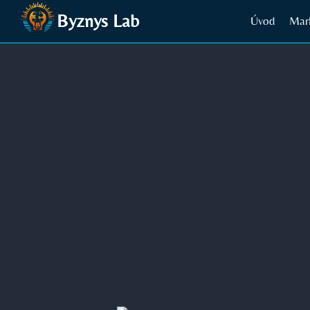
Přeskočit
Byznys Lab
Úvod
Mar
na
obsah