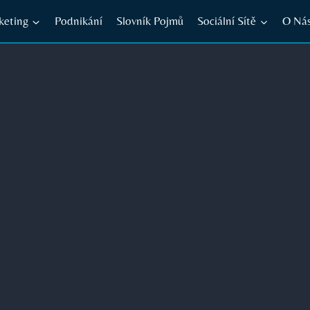
keting
Podnikání
Slovník Pojmů
Sociální Sítě
O Ná