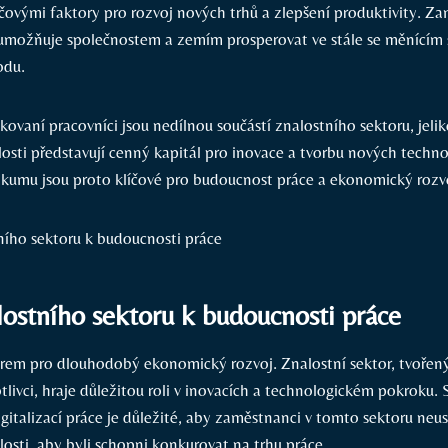
líčovými faktory pro rozvoj nových trhů a zlepšení produktivity. Z
 umožňuje společnostem a zemím prosperovat ve stále se měnícím svě
odu.
ikovaní pracovníci jsou nedílnou součástí znalostního sektoru, jelik
osti představují cenný kapitál pro inovace a tvorbu nových technol
zkumu jsou proto klíčové pro budoucnost práce a ekonomický rozv
ostního sektoru k budoucnosti práce
orem pro dlouhodobý ekonomický rozvoj. Znalostní sektor, tvořen
tlivci, hraje důležitou roli v inovacích a technologickém pokroku. 
gitalizací práce je důležité, aby zaměstnanci v tomto sektoru neust
osti, aby byli schopni konkurovat na trhu práce.