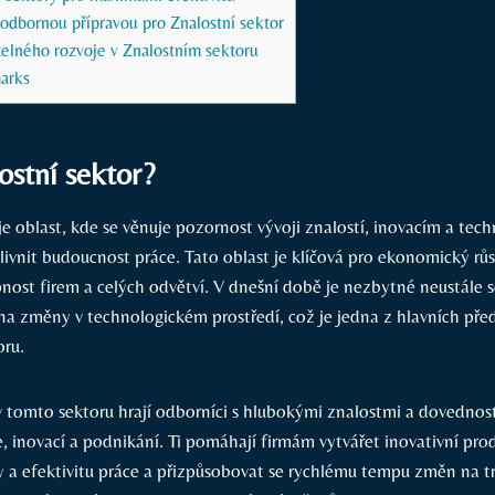
odbornou přípravou pro Znalostní sektor
telného rozvoje v Znalostním sektoru
arks
ostní sektor?
je oblast, kde se věnuje pozornost vývoji znalostí, inovacím a tech
livnit budoucnost práce. Tato oblast je klíčová pro ekonomický růs
ost firem a celých odvětví. V dnešní době je nezbytné neustále se
na změny v technologickém prostředí, což je jedna z hlavních pře
oru.
 tomto sektoru hrají odborníci s hlubokými znalostmi a dovednost
, inovací a podnikání. Ti pomáhají firmám vytvářet inovativní prod
y a efektivitu práce a přizpůsobovat se rychlému tempu změn na t