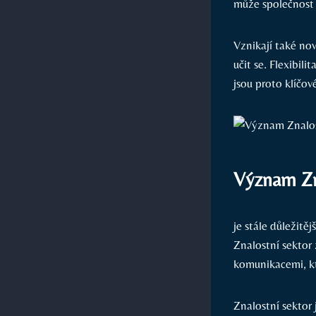
může společnost 
Vznikají také nov
učit se. Flexibil
jsou proto klíčov
Význam Zn
je stále důležitě
Znalostní sektor
komunikacemi, kt
Znalostní sektor