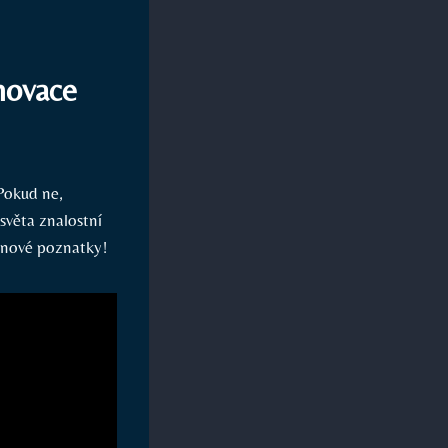
novace
 Pokud ne,
světa znalostní
 a nové poznatky!