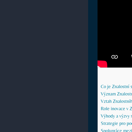
Co je Znalostní 
Význam Znalostn
Vztah Znalostní
Role inovace v 
Výhody a výzvy 
Strategie pro po
Spolupráce mezi