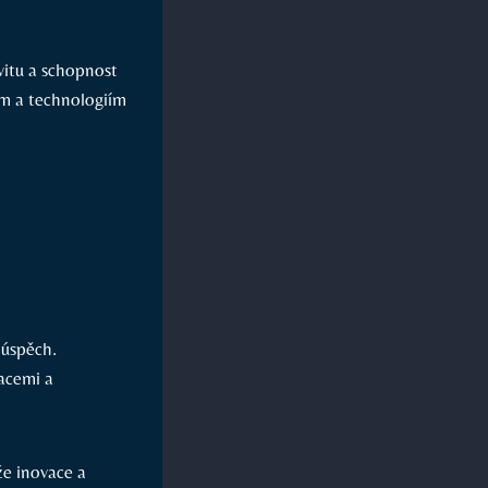
vitu a schopnost
ám a technologiím
 úspěch.
acemi a
že inovace a