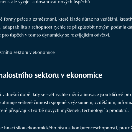
neustále vyvíjet a dosahovat nových úspěchů.
é formy práce a zaměstnání, které klade důraz na vzdělání, kreati
ita, adaptabilita a schopnost rychle se přizpůsobit novým podmínk
é pro úspěch v tomto dynamicky se rozvíjejícím odvětví.
alostního sektoru v ekonomice
jší v dnešní době, kdy se svět rychle mění a inovace jsou klíčové pro
 zahrnuje veškeré činnosti spojené s výzkumem, vzděláním, inform
eré přispívají k tvorbě nových myšlenek, technologií a produktů.
 je hnací silou ekonomického růstu a konkurenceschopnosti, proto