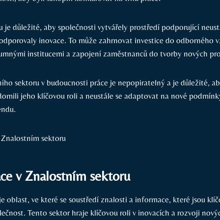
je důležité, aby společnosti vytvářely prostředí podporující neust
dporovaly inovace. To může zahrnovat investice do odborného v
kumnými institucemi a zapojení zaměstnanců do tvorby nových pro
ho sektoru v budoucnosti práce je nepopiratelný a je důležité, ab
ědomili jeho klíčovou roli a neustále se adaptovat na nové podmínk
endu.
ce v Znalostním sektoru
je oblast, ve které se soustředí znalosti a informace, které jsou kl
čnost. Tento sektor hraje klíčovou roli v inovacích a rozvoji nový