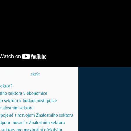
Obsah článku
[
skrýt
]
sektor?
ího sektoru v ekonomice
ho sektoru k budoucnosti práce
Znalostním sektoru
spojené s rozvojem Znalostního sektoru
dporu inovací v Znalostním sektoru
 sektory pro maximální efektivitu