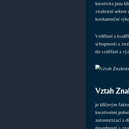
kreativita jsou k
znalostní sektor
konkurenční výh
Vzdělaní a kvalif
schopnosti a znal
do vzdělání a vý
Vztah Znal
je klíčovým fakt
kreativními jedno
automatizací a di
dovednosti a znal