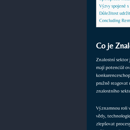
Výzvy spojené s 
Důležitost udrži
Concluding Rem
Co je Znal
Znalostní sektor 
mají potenciál ov
konkurenceschopn
pružně reagovat 
znalostního sekt
Významnou roli v
vědy, technologie
zlepšovat proces