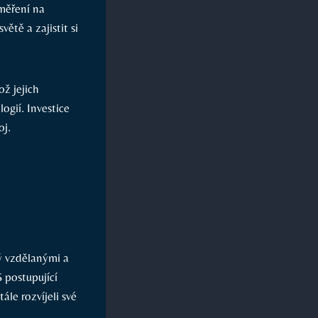
aměření na
tě a zajistit si
ož jejich
ogií. Investice
oj.
ý vzdělanými a
S postupující
ále rozvíjeli své