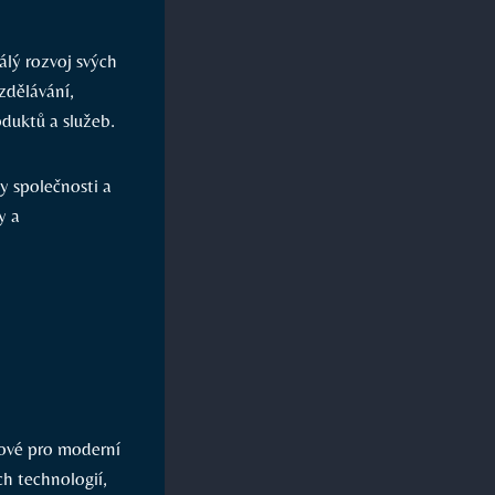
álý rozvoj svých
zdělávání,
duktů a služeb.
y společnosti a
y a
íčové pro moderní
ch technologií,