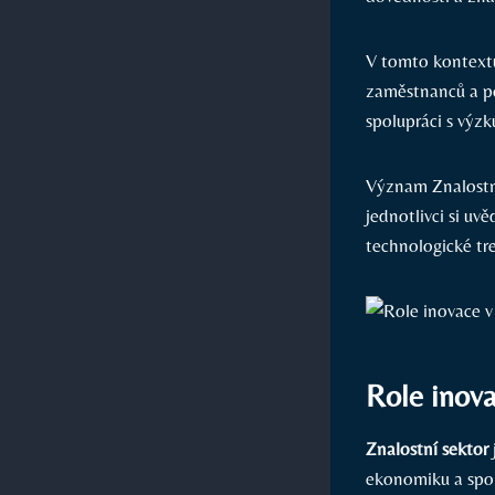
V tomto kontextu 
zaměstnanců a po
spolupráci s výz
Význam Znalostní
jednotlivci si uv
technologické tr
Role inova
Znalostní sektor
ekonomiku a spole