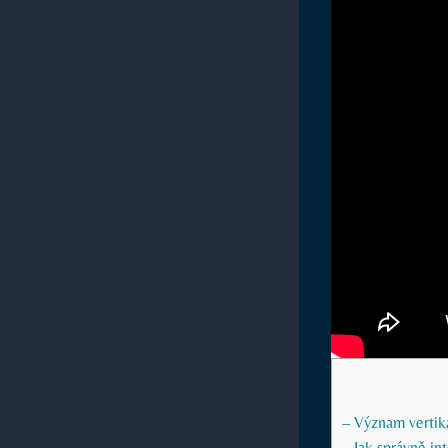
– Význam vertiká
– Jak správně in