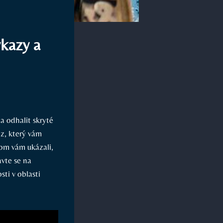
ýkazy a
a odhalit skryté
ýz, který vám
om vám ukázali,
avte se na
ti v oblasti