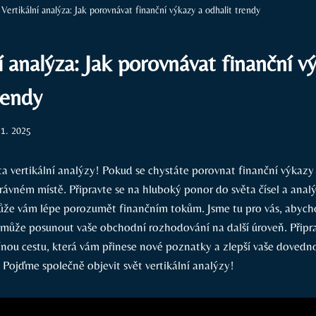
Vertikální analýza: Jak porovnávat finanční výkazy a odhalit trendy
í analýza: Jak porovnávat finanční v
rendy
 1. 2025
ěta vertikální analýzy! Pokud se chystáte porovnat finanční výkazy 
právném místě. Připravte se na hluboký ponor do světa čísel a anal
ůže vám lépe porozumět finančním tokům. Jsme tu pro vás, abych
j může posunout vaše obchodní rozhodování na další úroveň. Připr
nou cestu, která vám přinese nové poznatky a zlepší vaše dovednos
 Pojďme společně objevit svět vertikální analýzy!