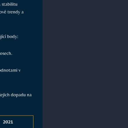
 stabilitu
čové trendy a
jící body:
nosech.
odnotami v
jejich dopadu na
2021