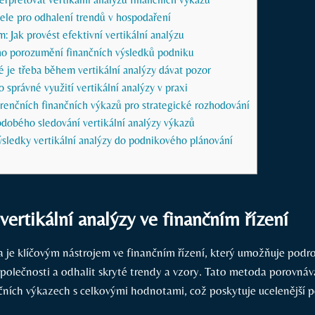
ele pro odhalení trendů v hospodaření
: Jak provést efektivní vertikální analýzu
ího porozumění finančních výsledků podniku
é je třeba během vertikální analýzy dávat pozor
 správné využití vertikální analýzy v praxi
renčních finančních výkazů pro strategické rozhodování
dobého sledování vertikální analýzy výkazů
ýsledky vertikální analýzy do podnikového plánování
ertikální analýzy ve finančním řízení
za je klíčovým nástrojem ve finančním řízení, který umožňuje pod
společnosti a odhalit skryté trendy a vzory. Tato metoda porovnáv
čních výkazech s celkovými hodnotami, což poskytuje ucelenější p