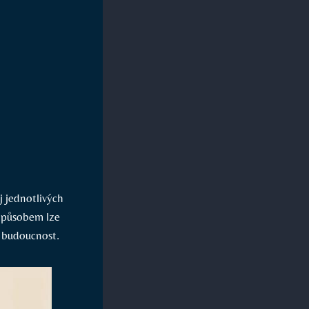
oj jednotlivých
 způsobem lze
o budoucnost.