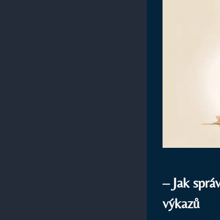
– Jak sprá
výkazů