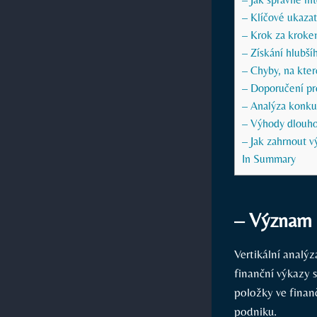
– Klíčové ukazat
– Krok za krokem
– Získání hlubš
– Chyby, na kter
– Doporučení pro
– Analýza konku
– Výhody dlouho
– Jak zahrnout v
In Summary
– Význam v
Vertikální analý
finanční výkazy 
položky ve finan
podniku.