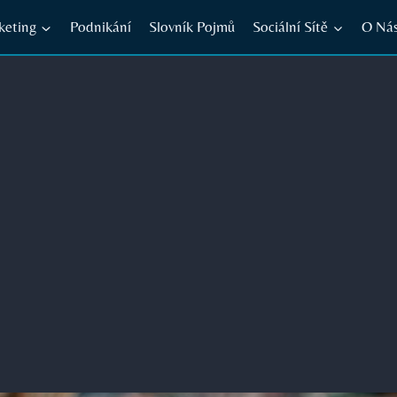
keting
Podnikání
Slovník Pojmů
Sociální Sítě
O Ná