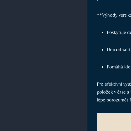
**Výhody vertiká
Poskytuje de
Umí odhalit
Pomáhá iden
Pro efektivní vyu
položek v čase a
lépe porozumět f