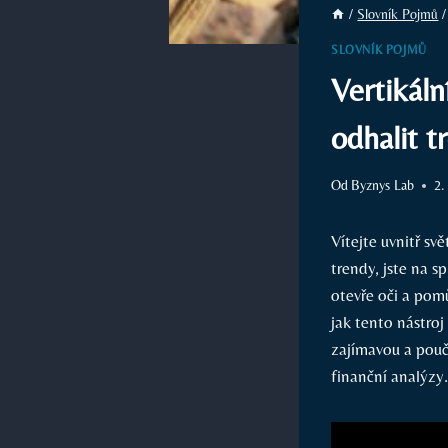
/
Slovník Pojmů
/
SLOVNÍK POJMŮ
Vertikáln
odhalit t
Od
Byznys Lab
2.
Vítejte uvnitř sv
trendy, jste na s
otevře oči a pom
jak tento nástro
zajímavou a pouč
finanční analýzy.