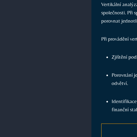
Vertikální analýz
společnosti. Při 
porovnat jednotl
Při provádění ver
Zjištění pod
Porovnání j
odvětví.
Identifikac
finanční sta