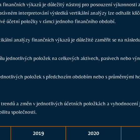
a finančních výkazů je důležitý nástroj pro posouzení výkonnosti a
správném interpretování výsledků vertikální analýzy lze odhalit klí
ivé účetní položky v rámci jednoho finančního období.
tikální analýzy finančních výkazů je důležité zaměřit se na následu
ílu jednotlivých položek na celkových aktivech, pasivech nebo vý
ednotlivých položek s předchozím obdobím nebo s průměrnými h
e trendů a změn v jednotlivých účetních položkách a vyhodnocení 
bilitu společnosti.
2019
2020