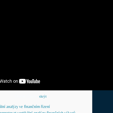
Obsah článku
[
skrýt
]
lní analýzy ve finančním řízení
terpretovat vertikální analýzu finančních výkazů