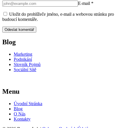
E-mail
*
Uložit do prohlížeče jméno, e-mail a webovou stránku pro
budoucí komentáře.
Blog
Marketing
Podnikání
Slovník Pojmů
Sociální Sítě
Menu
Úvodní Stránka
Blog
O Nás
Kontakty