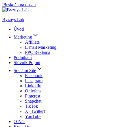
Přeskočit na obsah
Byznys Lab
Úvod
Marketing
Affiliate
E-mail Marketing
PPC Reklama
Podnikání
Slovník Pojmů
Sociální Sítě
Facebook
Instagram
LinkedIn
Onlyfans
Pinterest
Snapchat
TikTok
X (Twitter)
YouTube
O Nás
Kontakty