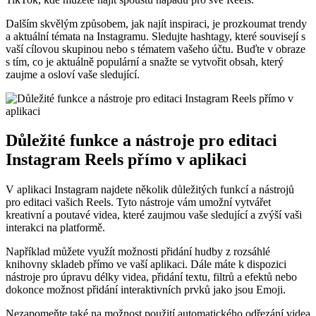
Dalším skvělým způsobem, jak najít inspiraci, je prozkoumat trendy
a aktuální témata na Instagramu. Sledujte hashtagy, které souvisejí s
vaší cílovou skupinou nebo s tématem vašeho účtu. Buďte v obraze
s tím, co je aktuálně populární a snažte se vytvořit obsah, který
zaujme a osloví vaše sledující.
Důležité funkce a nástroje pro editaci
Instagram Reels přímo v aplikaci
V aplikaci Instagram najdete několik důležitých funkcí a nástrojů
pro editaci vašich Reels. Tyto nástroje vám umožní vytvářet
kreativní a poutavé videa, které zaujmou vaše sledující a zvýší vaši
interakci na platformě.
Například můžete využít možnosti přidání hudby z rozsáhlé
knihovny skladeb přímo ve vaší aplikaci. Dále máte k dispozici
nástroje pro úpravu délky videa, přidání textu, filtrů a efektů nebo
dokonce možnost přidání interaktivních prvků jako jsou Emoji.
Nezapomeňte také na možnost použití automatického odřezání videa