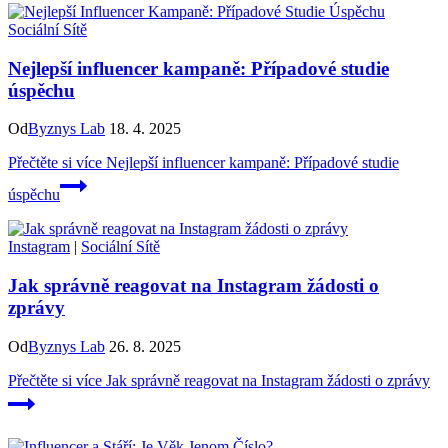
Sociální Sítě
Nejlepší influencer kampaně: Případové studie
úspěchu
Od
Byznys Lab
18. 4. 2025
Přečtěte si více
Nejlepší influencer kampaně: Případové studie
úspěchu
Instagram
|
Sociální Sítě
Jak správně reagovat na Instagram žádosti o
zprávy
Od
Byznys Lab
26. 8. 2025
Přečtěte si více
Jak správně reagovat na Instagram žádosti o zprávy