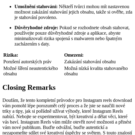
Umožnění stahování:
Někteří tvůrci mohou mít nastavenou
možnost zakázání stahování jejich obsahu, takže si ověřte, zda
je stahování povoleno.
Důvěryhodné zdroje:
Pokud se rozhodnete obsah stahovat,
používejte pouze důvěryhodné zdroje a aplikace, abyste
minimalizovali rizika spojená s malwarem nebo špatným
zacházením s daty.
Rizika:
Omezení:
Porušení autorských práv
Zakázání stahování obsahu
Možné šíření neautentického
Možná nízká kvalita stahovaného
obsahu
obsahu
Closing Remarks
Doufám, že tento kompletní průvodce pro Instagram reels download
vám pomohl lépe porozumět celý proces a že jste se naučili nové
triky a tipy, jak si pořádně užívat výhody, které Instagram Reels
nabízí. Nebojte se experimentovat, být kreativní a dělat věci, které
vás baví. Instagram Reels vám může otevřít nové možnosti a přinést
vám nové publikum. Buďte odvážní, buďte autentickí a
nezapomeňte sdílet své kreativní úspěchy se světem. S touto znalostí