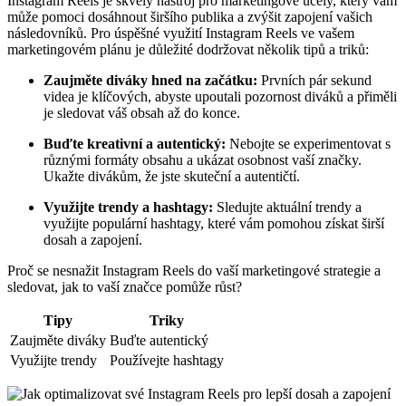
Instagram Reels je skvělý nástroj pro marketingové účely, který vám
může pomoci dosáhnout širšího publika a zvýšit zapojení vašich
následovníků. Pro úspěšné využití Instagram Reels ve vašem
marketingovém plánu je důležité dodržovat několik tipů a triků:
Zaujměte diváky hned na začátku:
Prvních pár sekund
videa je klíčových, abyste upoutali pozornost diváků a přiměli
je sledovat váš obsah až do konce.
Buďte kreativní a autentický:
Nebojte se experimentovat s
různými formáty obsahu a ukázat osobnost vaší značky.
Ukažte divákům, že jste skuteční a autentičtí.
Využijte trendy a hashtagy:
Sledujte aktuální trendy a
využijte populární hashtagy, které vám pomohou získat širší
dosah a zapojení.
Proč se nesnažit Instagram Reels do vaší marketingové strategie a
sledovat, jak to vaší značce pomůže růst?
Tipy
Triky
Zaujměte diváky
Buďte autentický
Využijte trendy
Používejte hashtagy