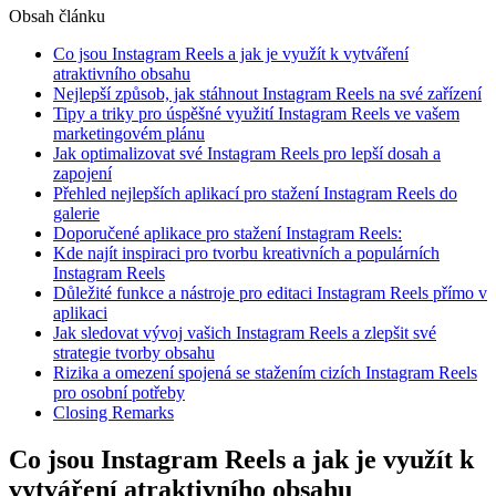
Obsah článku
Co jsou Instagram Reels a jak je využít k vytváření
atraktivního obsahu
Nejlepší způsob, jak stáhnout Instagram Reels na své zařízení
Tipy a triky pro úspěšné využití Instagram Reels ve vašem
marketingovém plánu
Jak optimalizovat své Instagram Reels pro lepší dosah a
zapojení
Přehled nejlepších aplikací pro stažení Instagram Reels do
galerie
Doporučené aplikace pro stažení Instagram Reels:
Kde najít inspiraci pro tvorbu kreativních a populárních
Instagram Reels
Důležité funkce a nástroje pro editaci Instagram Reels přímo v
aplikaci
Jak sledovat vývoj vašich Instagram Reels a zlepšit své
strategie tvorby obsahu
Rizika a omezení spojená se stažením cizích Instagram Reels
pro osobní potřeby
Closing Remarks
Co jsou Instagram Reels a jak je využít k
vytváření atraktivního obsahu