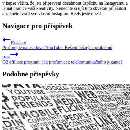
v kapse věřím, že jste připraveni dosáhnout úspěchu na Instagramu a
lámat hranice vaší kreativity. Nenechte si ujít tuto skvělou příležitost
a začněte tvořit své vlastní Instagram Reels ještě dnes!
Navigace pro příspěvek
Předchozí
Proč nejde nainstalovat YouTube: Řešení běžných problémů
Další
O2 affiliate program: Jak profitovat z telekomunikačního giganta?
Podobné příspěvky