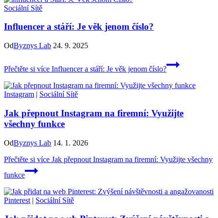
Sociální Sítě
Influencer a stáří: Je věk jenom číslo?
Od
Byznys Lab
24. 9. 2025
Přečtěte si více
Influencer a stáří: Je věk jenom číslo?
Instagram
|
Sociální Sítě
Jak přepnout Instagram na firemní: Využijte
všechny funkce
Od
Byznys Lab
14. 1. 2026
Přečtěte si více
Jak přepnout Instagram na firemní: Využijte všechny
funkce
Pinterest
|
Sociální Sítě