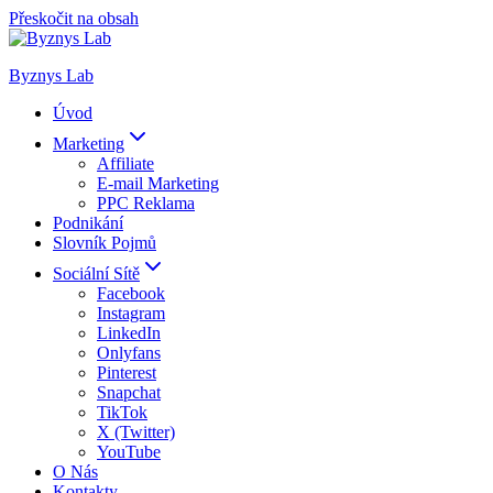
Přeskočit na obsah
Byznys Lab
Úvod
Marketing
Affiliate
E-mail Marketing
PPC Reklama
Podnikání
Slovník Pojmů
Sociální Sítě
Facebook
Instagram
LinkedIn
Onlyfans
Pinterest
Snapchat
TikTok
X (Twitter)
YouTube
O Nás
Kontakty