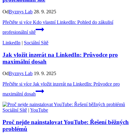
Od
Byznys Lab
28. 9. 2025
Přečtěte si více
Kdo vlastní LinkedIn: Pohled do zákulisí
profesionální sítě
LinkedIn
|
Sociální Sítě
Jak vložit inzerát na LinkedIn: Průvodce pro
maximální dosah
Od
Byznys Lab
19. 9. 2025
Přečtěte si více
Jak vložit inzerát na LinkedIn: Průvodce pro
maximální dosah
Sociální Sítě
|
YouTube
Proč nejde nainstalovat YouTube: Řešení běžných
problémů