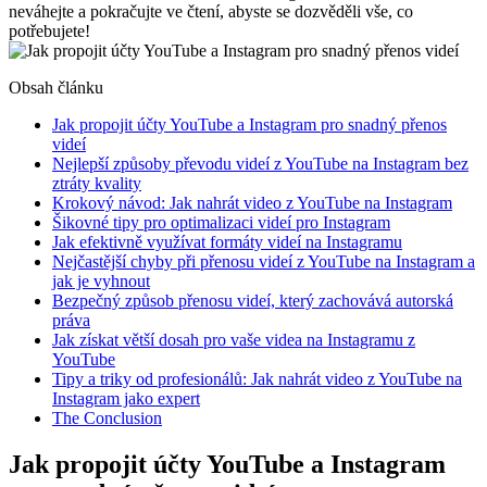
neváhejte a pokračujte ve čtení, abyste se dozvěděli vše, co
potřebujete!
Obsah článku
Jak propojit účty YouTube a Instagram pro snadný přenos
videí
Nejlepší způsoby převodu videí z YouTube na Instagram bez
ztráty kvality
Krokový návod: Jak nahrát video z YouTube na Instagram
Šikovné tipy pro optimalizaci videí pro Instagram
Jak efektivně využívat formáty videí na Instagramu
Nejčastější chyby při přenosu videí z YouTube na Instagram a
jak je vyhnout
Bezpečný způsob přenosu videí, který zachovává autorská
práva
Jak získat větší dosah pro vaše videa na Instagramu z
YouTube
Tipy a triky od profesionálů: Jak nahrát video z YouTube na
Instagram jako expert
The Conclusion
Jak propojit účty YouTube a Instagram