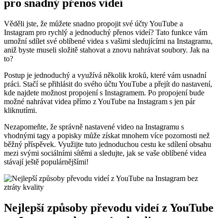
pro snadný přenos videí
Věděli jste, že můžete snadno propojit své účty YouTube a
Instagram pro rychlý a jednoduchý přenos videí? Tato funkce vám
umožní sdílet své oblíbené videa s vašimi sledujícími na Instagramu,
aniž byste museli složitě stahovat a znovu nahrávat soubory. Jak na
to?
Postup je jednoduchý a využívá několik kroků, které vám usnadní
práci. Stačí se přihlásit do svého účtu YouTube a přejít do nastavení,
kde najdete možnost propojení s Instagramem. Po propojení bude
možné nahrávat videa přímo z YouTube na Instagram s jen pár
kliknutími.
Nezapomeňte, že správně nastavené video na Instagramu s
vhodnými tagy a popisky může získat mnohem více pozornosti než
běžný příspěvek. Využijte tuto jednoduchou cestu ke sdílení obsahu
mezi svými sociálními sítěmi a sledujte, jak se vaše oblíbené videa
stávají ještě populárnějšími!
Nejlepší způsoby převodu videí z YouTube