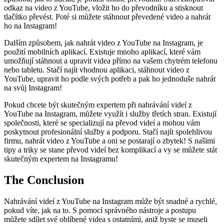
odkaz na video z YouTube, vložit ho do převodníku a stisknout
tlačítko převést. Poté si můžete stáhnout převedené video a nahrát
ho na Instagram!
Dalším způsobem, jak nahrát video z YouTube na Instagram, je
použití mobilních aplikací. Existuje mnoho aplikací, které vám
umožňují stáhnout a upravit videa přímo na vašem chytrém telefonu
nebo tabletu. Stačí najít vhodnou aplikaci, stáhnout video z
YouTube, upravit ho podle svých potřeb a pak ho jednoduše nahrát
na svůj Instagram!
Pokud chcete být skutečným expertem při nahrávání videí z
YouTube na Instagram, můžete využít i služby třetích stran. Existují
společnosti, které se specializují na převod videí a mohou vám
poskytnout profesionální služby a podporu. Stačí najít spolehlivou
firmu, nahrát video z YouTube a oni se postarají o zbytek! S našimi
tipy a triky se stane převod videí bez komplikací a vy se můžete stát
skutečným expertem na Instagramu!
The Conclusion
Nahrávání videí z YouTube na Instagram může být snadné a rychlé,
pokud víte, jak na to. S pomocí správného nástroje a postupu
můžete sdílet své oblíbené videa s ostatními, aniž byste se museli