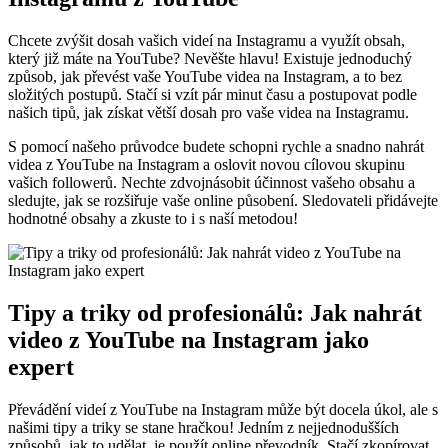
Chcete zvýšit dosah vašich videí na Instagramu a využít obsah,
který již máte na YouTube? Nevěšte hlavu! Existuje jednoduchý
způsob, jak převést vaše YouTube videa na Instagram, a to bez
složitých postupů. Stačí si vzít pár minut času a postupovat podle
našich tipů, jak získat větší dosah pro vaše videa na Instagramu.
S pomocí našeho průvodce budete schopni rychle a snadno nahrát
videa z YouTube na Instagram a oslovit novou cílovou skupinu
vašich followerů. Nechte zdvojnásobit účinnost vašeho obsahu a
sledujte, jak se rozšiřuje vaše online působení. Sledovateli přidávejte
hodnotné obsahy a zkuste to i s naší metodou!
Tipy a triky od profesionálů: Jak nahrát
video z YouTube na Instagram jako
expert
Převádění videí z YouTube na Instagram může být docela úkol, ale s
našimi tipy a triky se stane hračkou! Jedním z nejjednodušších
způsobů, jak to udělat, je použít online převodník. Stačí zkopírovat