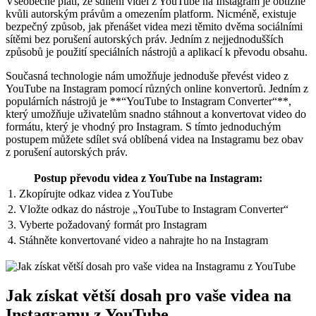
Všeobecně platí, že sdílení videí z YouTube na Instagram je obtížné
kvůli autorským právům a omezením platform. Nicméně, existuje
bezpečný způsob, jak přenášet videa mezi těmito dvěma sociálními
sítěmi bez porušení autorských práv. Jedním z nejjednodušších
způsobů je použití speciálních nástrojů a aplikací k převodu obsahu.
Současná technologie nám umožňuje jednoduše převést video z
YouTube na Instagram pomocí různých online konvertorů. Jedním z
populárních nástrojů je **“YouTube to Instagram Converter“**,
který umožňuje uživatelům snadno stáhnout a konvertovat video do
formátu, který je vhodný pro Instagram. S tímto jednoduchým
postupem můžete sdílet svá oblíbená videa na Instagramu bez obav
z porušení autorských práv.
Postup převodu videa z YouTube na Instagram:
1. Zkopírujte odkaz videa z YouTube
2. Vložte odkaz do nástroje „YouTube to Instagram Converter“
3. Vyberte požadovaný formát pro Instagram
4. Stáhněte konvertované video a nahrajte ho na Instagram
Jak získat větší dosah pro vaše videa na
Instagramu z YouTube