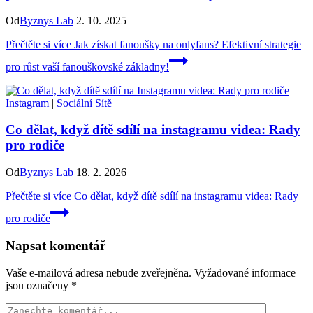
Od
Byznys Lab
2. 10. 2025
Přečtěte si více
Jak získat fanoušky na onlyfans? Efektivní strategie
pro růst vaší fanouškovské základny!
Instagram
|
Sociální Sítě
Co dělat, když dítě sdílí na instagramu videa: Rady
pro rodiče
Od
Byznys Lab
18. 2. 2026
Přečtěte si více
Co dělat, když dítě sdílí na instagramu videa: Rady
pro rodiče
Napsat komentář
Vaše e-mailová adresa nebude zveřejněna.
Vyžadované informace
jsou označeny
*