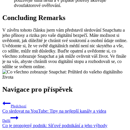
používejte silná hesla a v případě potřeby aktivujte
dvoufaktorové ověřování.
Concluding Remarks
V závěru tohoto článku jsem vám představil sledování Snapchatu a
jeho přínosy a rizika pro vaše digitální bezpečí. Máte možnost si
uvědomit, jak důležité je chránit své soukromí a osobní údaje online.
Uvědomte si, že ve světě digitálních médií není nic skrytého a vše,
co sdílíte, může mít důsledky. Buďte opatrní a uvědomte si, co
všechno zobrazuje Snapchat a jak může ovlivnit váš život. Ve finále
je na vás, abyste chránili svou digitální stopu a rozhodovali se, co
sdílíte se světem online.
Navigace pro příspěvek
Předchozí
Co sledovat na YouTube: Tipy na nejlepší kanály a videa
Další
Co je propojený podnik: Síťové podnikání a jeho výhody