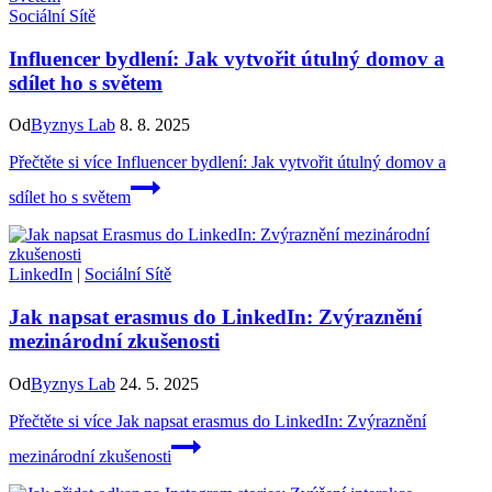
Sociální Sítě
Influencer bydlení: Jak vytvořit útulný domov a
sdílet ho s světem
Od
Byznys Lab
8. 8. 2025
Přečtěte si více
Influencer bydlení: Jak vytvořit útulný domov a
sdílet ho s světem
LinkedIn
|
Sociální Sítě
Jak napsat erasmus do LinkedIn: Zvýraznění
mezinárodní zkušenosti
Od
Byznys Lab
24. 5. 2025
Přečtěte si více
Jak napsat erasmus do LinkedIn: Zvýraznění
mezinárodní zkušenosti