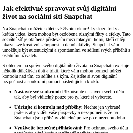
Jak efektivně spravovat svůj digitální
život na sociální síti Snapchat
Na Snapchatu můžete sdílet své životní okamžiky skrze fotky a
krátká videa, která mohou být ozdobena různými filtry a efekty. Tato
sociální síť je oblíbená především mezi mladými lidmi, kteří chtějí
ukázat své kreativní schopnosti a denní aktivity. Snapchat vám
umožňuje být autentickými a spontánními ve sdílení svých příběhů s
ostatními uživateli.
S ohledem na správu svého digitálního života na Snapchatu existuje
několik důležitých tipů a triků, které vám mohou pomoci udržet
kontrolu nad tím, co sdílíte a s kým. Zajistěte si svou digitální
bezpečnost a soukromí pomocí následujících kroků:
Nastavte své soukromí:
Přizpůsobte nastavení svého účtu
tak, aby byl viditelný pouze pro ty, které si vyberete.
Udržujte si kontrolu nad příběhy:
Nechte jen vybrané
přátele, aby viděli vaše příspěvky a nezapomeňte, že na
Snapchatu jsou příběhy viditelné pouze po omezenou dobu.
Využívejte bezpečné přihlašování:
Pro ochranu svého účtu