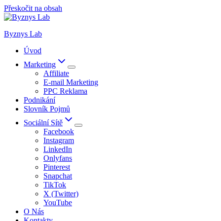
Přeskočit na obsah
Byznys Lab
Úvod
Marketing
Affiliate
E-mail Marketing
PPC Reklama
Podnikání
Slovník Pojmů
Sociální Sítě
Facebook
Instagram
LinkedIn
Onlyfans
Pinterest
Snapchat
TikTok
X (Twitter)
YouTube
O Nás
Kontakty