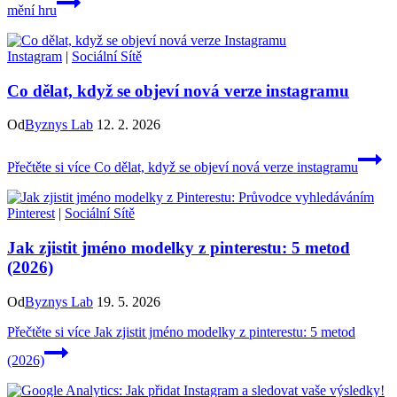
mění hru
Instagram
|
Sociální Sítě
Co dělat, když se objeví nová verze instagramu
Od
Byznys Lab
12. 2. 2026
Přečtěte si více
Co dělat, když se objeví nová verze instagramu
Pinterest
|
Sociální Sítě
Jak zjistit jméno modelky z pinterestu: 5 metod
(2026)
Od
Byznys Lab
19. 5. 2026
Přečtěte si více
Jak zjistit jméno modelky z pinterestu: 5 metod
(2026)