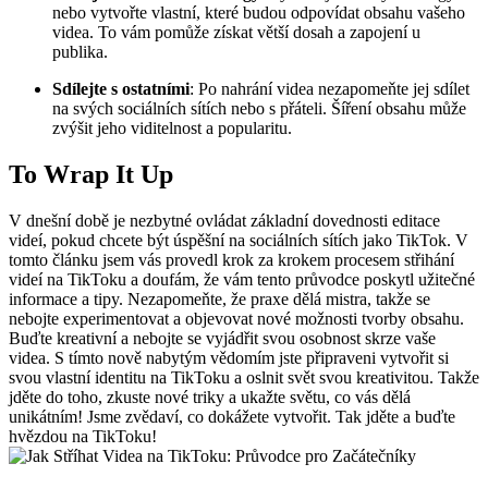
nebo vytvořte vlastní, které budou odpovídat obsahu vašeho
videa. To vám pomůže získat větší dosah a zapojení u
publika.
Sdílejte s ostatními
: Po nahrání videa nezapomeňte jej sdílet
na svých sociálních sítích nebo s přáteli. Šíření obsahu může
zvýšit jeho viditelnost a popularitu.
To Wrap It Up
V dnešní době je nezbytné ovládat základní dovednosti editace
videí, pokud chcete být úspěšní na sociálních sítích jako TikTok. V
tomto článku jsem vás provedl krok za krokem procesem střihání
videí na TikToku a doufám, že vám tento průvodce poskytl užitečné
informace a tipy. Nezapomeňte, že praxe dělá mistra, takže se
nebojte experimentovat a objevovat nové možnosti tvorby obsahu.
Buďte kreativní a nebojte se vyjádřit svou osobnost skrze vaše
videa. S tímto nově nabytým vědomím jste připraveni vytvořit si
svou vlastní identitu na TikToku a oslnit svět svou kreativitou. Takže
jděte do toho, zkuste nové triky a ukažte světu, co vás dělá
unikátním! Jsme zvědaví, co dokážete vytvořit. Tak jděte a buďte
hvězdou na TikToku!