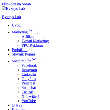
Přeskočit na obsah
Byznys Lab
Úvod
Marketing
Affiliate
E-mail Marketing
PPC Reklama
Podnikání
Slovník Pojmů
Sociální Sítě
Facebook
Instagram
LinkedIn
Onlyfans
Pinterest
Snapchat
TikTok
X (Twitter)
YouTube
O Nás
Kontakty