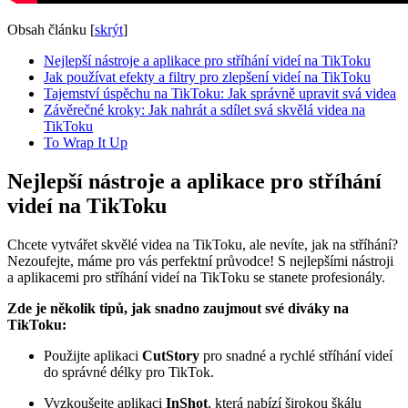
Obsah článku
[
skrýt
]
Nejlepší nástroje a aplikace pro stříhání videí na TikToku
Jak používat efekty a filtry pro zlepšení videí na TikToku
Tajemství úspěchu na TikToku: Jak správně upravit svá videa
Závěrečné kroky: Jak nahrát a sdílet svá skvělá videa na
TikToku
To Wrap It Up
Nejlepší nástroje a aplikace pro stříhání
videí na TikToku
Chcete vytvářet skvělé videa na TikToku, ale nevíte, jak na stříhání?
Nezoufejte, máme pro vás perfektní průvodce! S nejlepšími nástroji
a aplikacemi pro stříhání videí na TikToku se stanete profesionály.
Zde je několik tipů, jak snadno zaujmout své diváky na
TikToku:
Použijte aplikaci
CutStory
pro snadné a rychlé stříhání videí
do správné délky pro TikTok.
Vyzkoušejte aplikaci
InShot
, která nabízí širokou škálu