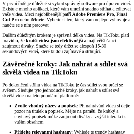
V první řadě je důležité si vybrat správný software pro úpravu videí.
Existuje mnoho aplikací, které vám umožní snadno stříhat a editovat
vaše videa. Mezi nejoblíbenější patří
Adobe Premiere Pro
,
Final
Cut Pro
nebo
iMovie
. Vyberte si ten, který vám nejlépe vyhovuje a
naučte se s ním pracovat.
Dalším důležitým krokem je správná délka videa. Na TikToku platí
pravidlo, že
kratší videa jsou efektivnější
a mají větší šanci
zaujmout diváky. Snažte se tedy držet se alespoň 15-30
sekundových videí, které budou zajímavé a strhující.
Závěrečné kroky: Jak nahrát a sdílet svá
skvělá videa na TikToku
Po dokončení střihu videa na TikToku je čas sdílet svou práci se
světem. Sledujte tyto jednoduché kroky, jak nahrát a sdílet svá
skvělá videa na této populární platformě:
Zvolte vhodný název a popisek
: Při nahrávání videa si dejte
pozor na titulek a popisek. Mějte na paměti, že krátký a
chytlavý popisek může zaujmout diváky a zvýšit interakci s
vaším obsahem.
Přidejte relevantní hashtagy
: Vyhledejte trendy hashtagy