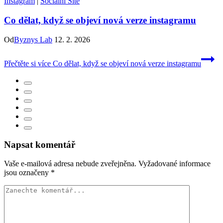
Instagram
|
Sociální Sítě
Co dělat, když se objeví nová verze instagramu
Od
Byznys Lab
12. 2. 2026
Přečtěte si více
Co dělat, když se objeví nová verze instagramu
Napsat komentář
Vaše e-mailová adresa nebude zveřejněna.
Vyžadované informace
jsou označeny
*