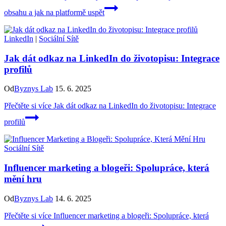
obsahu a jak na platformě uspět
LinkedIn
|
Sociální Sítě
Jak dát odkaz na LinkedIn do životopisu: Integrace
profilů
Od
Byznys Lab
15. 6. 2025
Přečtěte si více
Jak dát odkaz na LinkedIn do životopisu: Integrace
profilů
Sociální Sítě
Influencer marketing a blogeři: Spolupráce, která
mění hru
Od
Byznys Lab
14. 6. 2025
Přečtěte si více
Influencer marketing a blogeři: Spolupráce, která