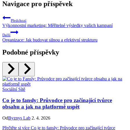
Navigace pro příspěvek
Předchozí
Výkonnostní marketing: Měřitelné výsledky vašich kampaní
Další
Organizace: Jak budovat silnou a efektivní strukturu
Podobné příspěvky
Sociální Sítě
Co je to fansly: Průvodce pro začínající tvůrce
obsahu a jak na platformě uspět
Od
Byznys Lab
2. 4. 2026
Přečtěte si více
Co je to fansly: Průvodce pro začínající tvůrce