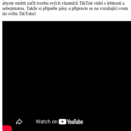
abyste mohli začít tvorbu svých vlastních TikTok videí s lehkostí a
sebejistotou. Takže si připněte pásy a připravte se na vzrušující cestu
do světa TikToku!